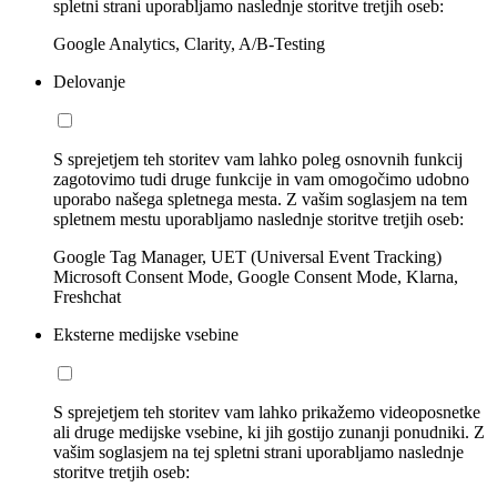
spletni strani uporabljamo naslednje storitve tretjih oseb:
Google Analytics, Clarity, A/B-Testing
Delovanje
S sprejetjem teh storitev vam lahko poleg osnovnih funkcij
zagotovimo tudi druge funkcije in vam omogočimo udobno
uporabo našega spletnega mesta. Z vašim soglasjem na tem
spletnem mestu uporabljamo naslednje storitve tretjih oseb:
Google Tag Manager, UET (Universal Event Tracking)
Microsoft Consent Mode, Google Consent Mode, Klarna,
Freshchat
Eksterne medijske vsebine
S sprejetjem teh storitev vam lahko prikažemo videoposnetke
ali druge medijske vsebine, ki jih gostijo zunanji ponudniki. Z
vašim soglasjem na tej spletni strani uporabljamo naslednje
storitve tretjih oseb: