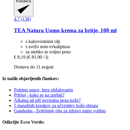
Košarica
4.7 (138)
TEA Natura
Uomo krema za britje, 100 ml
s kakovostnimi olji
s svežo noto evkaliptusa
za mehko in voljno peno
€ 8,19
(€ 81,90 / l)
Dostava do 11 avgust
Iz naših objavljenih člankov:
Poletno sonce, brez obžalovanja
Prhljaj - kako se ga znebiti?
Alkalna ali pH nevtralna nega kože?
5 masažnih korakov za učvrstitev kože obraza
Gandusha - žvrkljanje olja za zdravo ustno votlino
Odkrijte Ecco Verde: