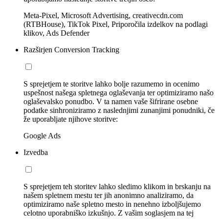
Meta-Pixel, Microsoft Advertising, creativecdn.com
(RTBHouse), TikTok Pixel, Priporočila izdelkov na podlagi
klikov, Ads Defender
Razširjen Conversion Tracking
S sprejetjem te storitve lahko bolje razumemo in ocenimo
uspešnost našega spletnega oglaševanja ter optimiziramo našo
oglaševalsko ponudbo. V ta namen vaše šifrirane osebne
podatke sinhroniziramo z naslednjimi zunanjimi ponudniki, če
že uporabljate njihove storitve:
Google Ads
Izvedba
S sprejetjem teh storitev lahko sledimo klikom in brskanju na
našem spletnem mestu ter jih anonimno analiziramo, da
optimiziramo naše spletno mesto in nenehno izboljšujemo
celotno uporabniško izkušnjo. Z vašim soglasjem na tej