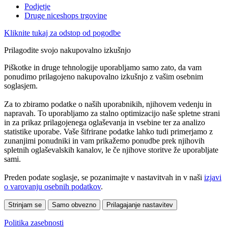
Podjetje
Druge niceshops trgovine
Kliknite tukaj za odstop od pogodbe
Prilagodite svojo nakupovalno izkušnjo
Piškotke in druge tehnologije uporabljamo samo zato, da vam
ponudimo prilagojeno nakupovalno izkušnjo z vašim osebnim
soglasjem.
Za to zbiramo podatke o naših uporabnikih, njihovem vedenju in
napravah. To uporabljamo za stalno optimizacijo naše spletne strani
in za prikaz prilagojenega oglaševanja in vsebine ter za analizo
statistike uporabe. Vaše šifrirane podatke lahko tudi primerjamo z
zunanjimi ponudniki in vam prikažemo ponudbe prek njihovih
spletnih oglaševalskih kanalov, le če njihove storitve že uporabljate
sami.
Preden podate soglasje, se pozanimajte v nastavitvah in v naši
izjavi
o varovanju osebnih podatkov
.
Strinjam se
Samo obvezno
Prilagajanje nastavitev
Politika zasebnosti