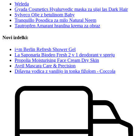
Weleda
Gyada Cosmetics Hyalurvedic maska za sijaj las Dark Hair
Sylveco Olje z betulinom Baby
Tranquillo Posodica za milo Natural Neem
Tautropfen Amarant hranilna krema za obraz
Novi izdelki:
i+m Berlin Refresh Shower Gel
La Saponaria Biodeo Fresh 2 v 1 deodorant v spreju
Propolia Moisturising Face Cream Dry Skin
Avril Mascara Care & Precision
Dišavna vodica z vanilijo in tonka fižolom - Coccola