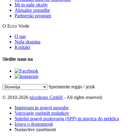
Mi in naše okolje
Aktualne ponudbe
Partnerski program
O Ecco Verde
O nas
Naša skupina
Kontakt
Sledite nam na
Spremenite regijo / jezik
© 2010-2026
niceshops GmbH
- All rights reserved.
Impresum in pogoji uporabe
Varovanje osebnih podatkov
Splošni pogoji poslovanja (SPP) in pravica do preklica
Izjava o dostopnosti
Nastavitve zasebnosti