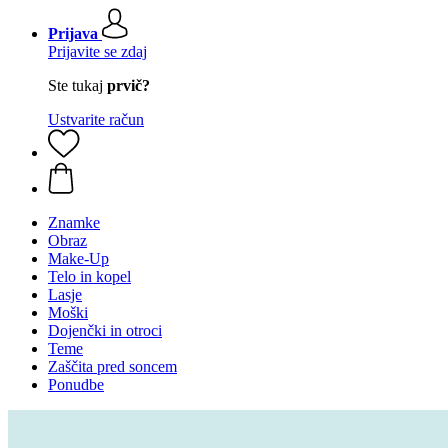
Prijava
Prijavite se zdaj
Ste tukaj
prvič?
Ustvarite račun
Znamke
Obraz
Make-Up
Telo in kopel
Lasje
Moški
Dojenčki in otroci
Teme
Zaščita pred soncem
Ponudbe