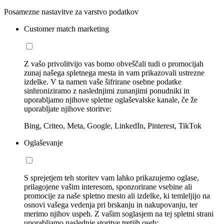
Posamezne nastavitve za varstvo podatkov
Customer match marketing
Z vašo privolitvijo vas bomo obveščali tudi o promocijah
zunaj našega spletnega mesta in vam prikazovali ustrezne
izdelke. V ta namen vaše šifrirane osebne podatke
sinhroniziramo z naslednjimi zunanjimi ponudniki in
uporabljamo njihove spletne oglaševalske kanale, če že
uporabljate njihove storitve:
Bing, Criteo, Meta, Google, LinkedIn, Pinterest, TikTok
Oglaševanje
S sprejetjem teh storitev vam lahko prikazujemo oglase,
prilagojene vašim interesom, sponzorirane vsebine ali
promocije za naše spletno mesto ali izdelke, ki temleljijo na
osnovi vašega vedenja pri brskanju in nakupovanju, ter
merimo njihov uspeh. Z vašim soglasjem na tej spletni strani
uporabljamo naslednje storitve tretjih oseb: