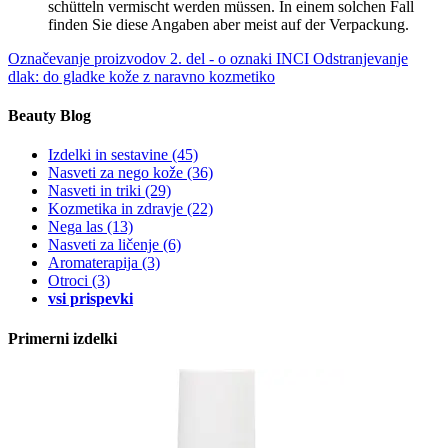
schütteln vermischt werden müssen. In einem solchen Fall
finden Sie diese Angaben aber meist auf der Verpackung.
Označevanje proizvodov 2. del - o oznaki INCI
Odstranjevanje
dlak: do gladke kože z naravno kozmetiko
Beauty Blog
Izdelki in sestavine
(45)
Nasveti za nego kože
(36)
Nasveti in triki
(29)
Kozmetika in zdravje
(22)
Nega las
(13)
Nasveti za ličenje
(6)
Aromaterapija
(3)
Otroci
(3)
vsi prispevki
Primerni izdelki