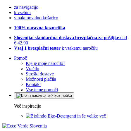
za navigacijo
k vsebini
v nakupovalno košarico
100% naravna kozmetika
Slovenija: standardna dostava brezplačna za pošiljke
nad
€ 42,90
Vsaj 1 brezplačni tester
k vsakemu naročilu
Pomoč
Kje je moje naročilo?
Vračilo
Stroški dostave
Možnosti plačila
Kontakt
Vse teme pomoči
Več inspiracije
Eko-Detergenti in še veliko več