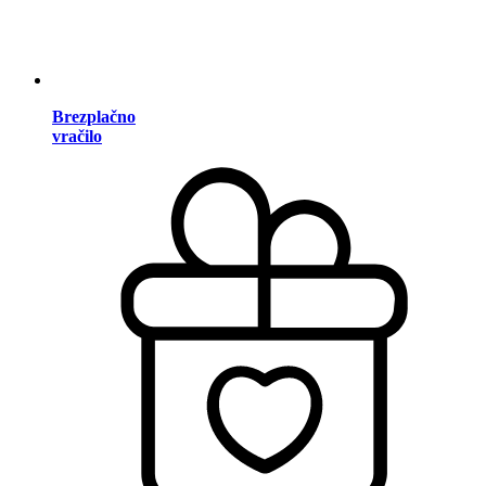
Brezplačno
vračilo