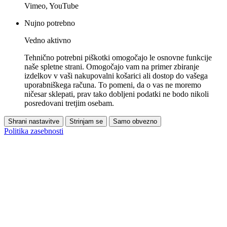
Vimeo, YouTube
Nujno potrebno
Vedno aktivno
Tehnično potrebni piškotki omogočajo le osnovne funkcije
naše spletne strani. Omogočajo vam na primer zbiranje
izdelkov v vaši nakupovalni košarici ali dostop do vašega
uporabniškega računa. To pomeni, da o vas ne moremo
ničesar sklepati, prav tako dobljeni podatki ne bodo nikoli
posredovani tretjim osebam.
Shrani nastavitve
Strinjam se
Samo obvezno
Politika zasebnosti