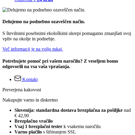
Delujemo na podnebno ozaveščen način.
S številnimi posebnimi ekološkimi ukrepi pomagamo zmanjšati svoj
vpliv na okolje in podnebje.
Več informacij je na voljo tukaj.
Potrebujete pomoč pri vašem naročilu? Z veseljem bomo
odgovorili na vsa vaša vprašanja.
Kontakt
Preverjena kakovost
Nakupujte varno in diskretno
Slovenija: standardna dostava brezplačna za pošiljke
nad
€ 42,90
Brezplačno vračilo
Vsaj 1 brezplačni tester
k vsakemu naročilu
Varno plačilo
s šifriranjem SSL