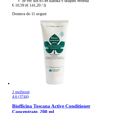
že več kot 85 let klasika v skupini Weleda
€ 10,59
(€ 141,20 / l)
Dostava do 11 avgust
2 možnosti
4.6 (3744)
Biofficina Toscana
Active Conditioner
Concentrate, 200 ml