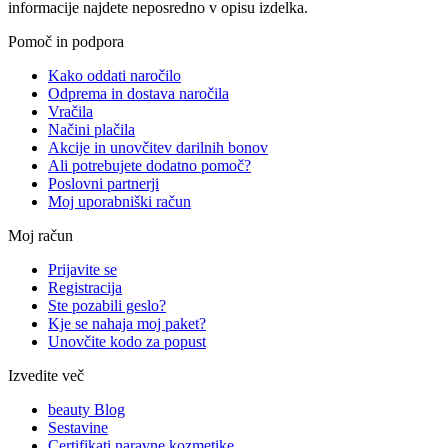
informacije najdete neposredno v opisu izdelka.
Pomoč in podpora
Kako oddati naročilo
Odprema in dostava naročila
Vračila
Načini plačila
Akcije in unovčitev darilnih bonov
Ali potrebujete dodatno pomoč?
Poslovni partnerji
Moj uporabniški račun
Moj račun
Prijavite se
Registracija
Ste pozabili geslo?
Kje se nahaja moj paket?
Unovčite kodo za popust
Izvedite več
beauty Blog
Sestavine
Certifikati naravne kozmetike