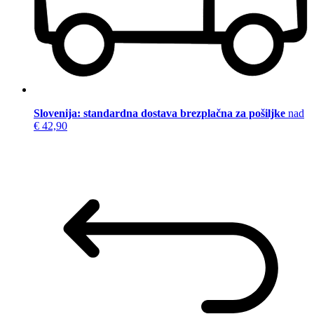
Slovenija: standardna dostava brezplačna za pošiljke
nad
€ 42,90