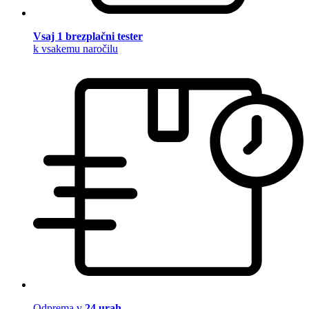
Vsaj 1 brezplačni tester
k vsakemu naročilu
Odprema v
24 urah