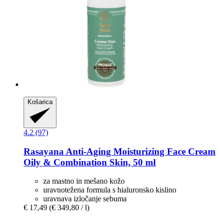
Košarica
4.2 (97)
Rasayana
Anti-​Aging Moisturizing Face Cream
Oily & Combination Skin, 50 ml
za mastno in mešano kožo
uravnotežena formula s hialuronsko kislino
uravnava izločanje sebuma
€ 17,49
(€ 349,80 / l)