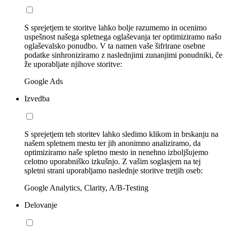
S sprejetjem te storitve lahko bolje razumemo in ocenimo
uspešnost našega spletnega oglaševanja ter optimiziramo našo
oglaševalsko ponudbo. V ta namen vaše šifrirane osebne
podatke sinhroniziramo z naslednjimi zunanjimi ponudniki, če
že uporabljate njihove storitve:
Google Ads
Izvedba
S sprejetjem teh storitev lahko sledimo klikom in brskanju na
našem spletnem mestu ter jih anonimno analiziramo, da
optimiziramo naše spletno mesto in nenehno izboljšujemo
celotno uporabniško izkušnjo. Z vašim soglasjem na tej
spletni strani uporabljamo naslednje storitve tretjih oseb:
Google Analytics, Clarity, A/B-Testing
Delovanje