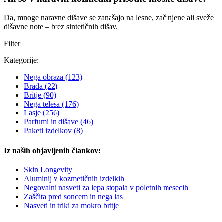
Da, mnoge naravne dišave se zanašajo na lesne, začinjene ali sveže
dišavne note – brez sintetičnih dišav.
Filter
Kategorije:
Nega obraza
(123)
Brada
(22)
Britje
(90)
Nega telesa
(176)
Lasje
(256)
Parfumi in dišave
(46)
Paketi izdelkov
(8)
Iz naših objavljenih člankov:
Skin Longevity
Aluminij v kozmetičnih izdelkih
Negovalni nasveti za lepa stopala v poletnih mesecih
Zaščita pred soncem in nega las
Nasveti in triki za mokro britje