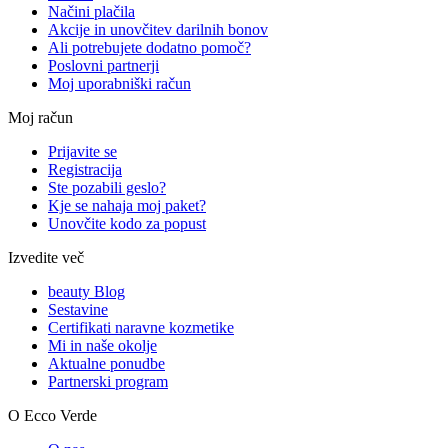
Načini plačila
Akcije in unovčitev darilnih bonov
Ali potrebujete dodatno pomoč?
Poslovni partnerji
Moj uporabniški račun
Moj račun
Prijavite se
Registracija
Ste pozabili geslo?
Kje se nahaja moj paket?
Unovčite kodo za popust
Izvedite več
beauty Blog
Sestavine
Certifikati naravne kozmetike
Mi in naše okolje
Aktualne ponudbe
Partnerski program
O Ecco Verde