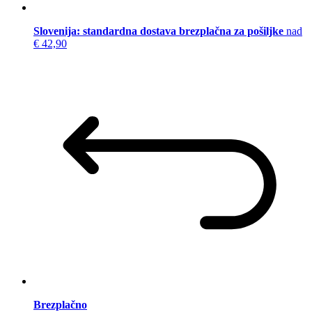
Slovenija: standardna dostava brezplačna za pošiljke
nad
€ 42,90
Brezplačno