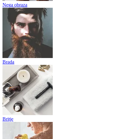
Nega obraza
Brada
Britje