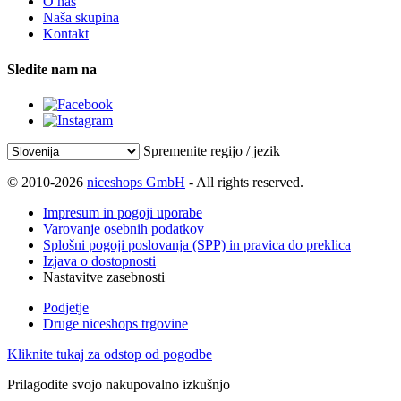
O nas
Naša skupina
Kontakt
Sledite nam na
Spremenite regijo / jezik
© 2010-2026
niceshops GmbH
- All rights reserved.
Impresum in pogoji uporabe
Varovanje osebnih podatkov
Splošni pogoji poslovanja (SPP) in pravica do preklica
Izjava o dostopnosti
Nastavitve zasebnosti
Podjetje
Druge niceshops trgovine
Kliknite tukaj za odstop od pogodbe
Prilagodite svojo nakupovalno izkušnjo