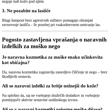
neguje tudi kožo pod njimi.
3. Ne pozabite na lasišče
Blagi šamponi brez agresivnih sulfatov pomagajo ohranjati
ravnovesje lasišča – še posebej pri vsakodnevnem umivanju las.
Pogosto zastavljena vprašanja o naravnih
izdelkih za moško nego
Je naravna kozmetika za moške enako učinkovita
kot običajna?
Da, naravna kozmetika zagotavlja zanesljivo čiščenje in nego – brez
škodljivih sestavin.
Ali so naravni izdelki za britje nežnejši do kože?
Na splošno da, saj ne vsebujejo dražečih dodatkov in vsebujejo
pomirjujoče aktivne sestavine rastlinskega izvora.
Ali so v naravni kozmetiki prisotne moške dišave?