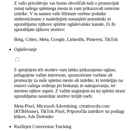
Z vašo privolitvijo vas bomo obveščali tudi o promocijah
zunaj našega spletnega mesta in vam prikazovali ustrezne
izdelke. V ta namen vaše šifrirane osebne podatke
sinhroniziramo z naslednjimi zunanjimi ponudniki in
uporabljamo njihove spletne oglaševalske kanale, če že
uporabljate njihove storitve:
Bing, Criteo, Meta, Google, LinkedIn, Pinterest, TikTok
Oglaševanje
S sprejetjem teh storitev vam lahko prikazujemo oglase,
prilagojene vašim interesom, sponzorirane vsebine ali
promocije za naše spletno mesto ali izdelke, ki temleljijo na
osnovi vašega vedenja pri brskanju in nakupovanju, ter
merimo njihov uspeh. Z vašim soglasjem na tej spletni strani
uporabljamo naslednje storitve tretjih oseb:
Meta-Pixel, Microsoft Advertising, creativecdn.com
(RTBHouse), TikTok Pixel, Priporočila izdelkov na podlagi
klikov, Ads Defender
Razširjen Conversion Tracking