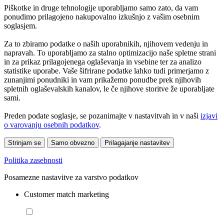
Piškotke in druge tehnologije uporabljamo samo zato, da vam
ponudimo prilagojeno nakupovalno izkušnjo z vašim osebnim
soglasjem.
Za to zbiramo podatke o naših uporabnikih, njihovem vedenju in
napravah. To uporabljamo za stalno optimizacijo naše spletne strani
in za prikaz prilagojenega oglaševanja in vsebine ter za analizo
statistike uporabe. Vaše šifrirane podatke lahko tudi primerjamo z
zunanjimi ponudniki in vam prikažemo ponudbe prek njihovih
spletnih oglaševalskih kanalov, le če njihove storitve že uporabljate
sami.
Preden podate soglasje, se pozanimajte v nastavitvah in v naši
izjavi
o varovanju osebnih podatkov
.
Strinjam se
Samo obvezno
Prilagajanje nastavitev
Politika zasebnosti
Posamezne nastavitve za varstvo podatkov
Customer match marketing