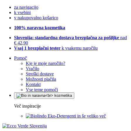
za navigacijo
k vsebini
v nakupovalno košarico
100% naravna kozmetika
Slovenija: standardna dostava brezplačna za pošiljke
nad
€ 42,90
Vsaj 1 brezplačni tester
k vsakemu naročilu
Pomoč
Kje je moje naročilo?
Vračilo
Stroški dostave
Možnosti plačila
Kontakt
Vse teme pomoči
Več inspiracije
Eko-Detergenti in še veliko več