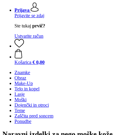
Prijava
Prijavite se zdaj
Ste tukaj
prvič?
Ustvarite račun
Košarica
€ 0,00
Znamke
Obraz
Make-Up
Telo in kopel
Lasje
Moški
Dojenčki in otroci
Teme
Zaščita pred soncem
Ponudbe
Naravni izdelki za nego moške kože,