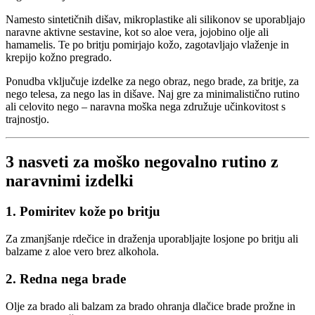
Namesto sintetičnih dišav, mikroplastike ali silikonov se uporabljajo
naravne aktivne sestavine, kot so aloe vera, jojobino olje ali
hamamelis. Te po britju pomirjajo kožo, zagotavljajo vlaženje in
krepijo kožno pregrado.
Ponudba vključuje izdelke za nego obraz, nego brade, za britje, za
nego telesa, za nego las in dišave. Naj gre za minimalistično rutino
ali celovito nego – naravna moška nega združuje učinkovitost s
trajnostjo.
3 nasveti za moško negovalno rutino z
naravnimi izdelki
1. Pomiritev kože po britju
Za zmanjšanje rdečice in draženja uporabljajte losjone po britju ali
balzame z aloe vero brez alkohola.
2. Redna nega brade
Olje za brado ali balzam za brado ohranja dlačice brade prožne in