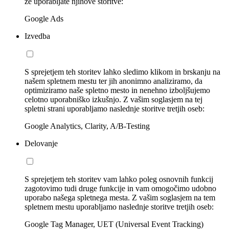
že uporabljate njihove storitve:
Google Ads
Izvedba
S sprejetjem teh storitev lahko sledimo klikom in brskanju na
našem spletnem mestu ter jih anonimno analiziramo, da
optimiziramo naše spletno mesto in nenehno izboljšujemo
celotno uporabniško izkušnjo. Z vašim soglasjem na tej
spletni strani uporabljamo naslednje storitve tretjih oseb:
Google Analytics, Clarity, A/B-Testing
Delovanje
S sprejetjem teh storitev vam lahko poleg osnovnih funkcij
zagotovimo tudi druge funkcije in vam omogočimo udobno
uporabo našega spletnega mesta. Z vašim soglasjem na tem
spletnem mestu uporabljamo naslednje storitve tretjih oseb:
Google Tag Manager, UET (Universal Event Tracking)