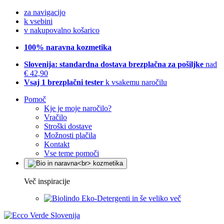
za navigacijo
k vsebini
v nakupovalno košarico
100% naravna kozmetika
Slovenija: standardna dostava brezplačna za pošiljke
nad
€ 42,90
Vsaj 1 brezplačni tester
k vsakemu naročilu
Pomoč
Kje je moje naročilo?
Vračilo
Stroški dostave
Možnosti plačila
Kontakt
Vse teme pomoči
Več inspiracije
Eko-Detergenti in še veliko več