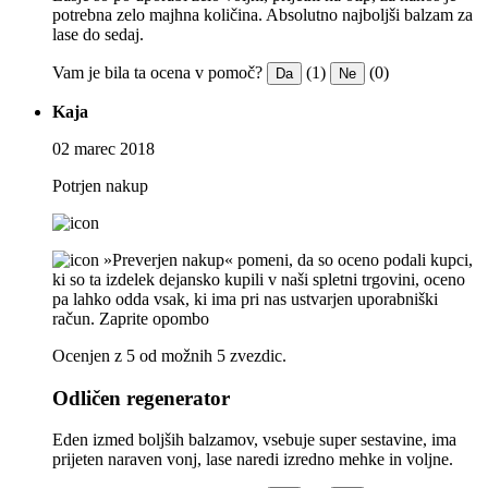
potrebna zelo majhna količina. Absolutno najboljši balzam za
lase do sedaj.
Vam je bila ta ocena v pomoč?
(1)
(0)
Da
Ne
Kaja
02 marec 2018
Potrjen nakup
»Preverjen nakup« pomeni, da so oceno podali kupci,
ki so ta izdelek dejansko kupili v naši spletni trgovini, oceno
pa lahko odda vsak, ki ima pri nas ustvarjen uporabniški
račun.
Zaprite opombo
Ocenjen z 5 od možnih 5 zvezdic.
Odličen regenerator
Eden izmed boljših balzamov, vsebuje super sestavine, ima
prijeten naraven vonj, lase naredi izredno mehke in voljne.