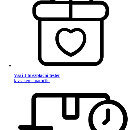
Vsaj 1 brezplačni tester
k vsakemu naročilu