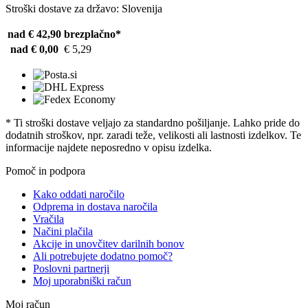
Stroški dostave za državo: Slovenija
nad € 42,90
brezplačno*
nad € 0,00
€ 5,29
* Ti stroški dostave veljajo za standardno pošiljanje. Lahko pride do
dodatnih stroškov, npr. zaradi teže, velikosti ali lastnosti izdelkov. Te
informacije najdete neposredno v opisu izdelka.
Pomoč in podpora
Kako oddati naročilo
Odprema in dostava naročila
Vračila
Načini plačila
Akcije in unovčitev darilnih bonov
Ali potrebujete dodatno pomoč?
Poslovni partnerji
Moj uporabniški račun
Moj račun