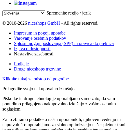
Spremenite regijo / jezik
© 2010-2026
niceshops GmbH
- All rights reserved.
Impresum in pogoji uporabe
Varovanje osebnih podatkov
Splošni pogoji poslovanja (SPP) in pravica do preklica
Izjava o dostopnosti
Nastavitve zasebnosti
Podjetje
Druge niceshops trgovine
Kliknite tukaj za odstop od pogodbe
Prilagodite svojo nakupovalno izkušnjo
Piškotke in druge tehnologije uporabljamo samo zato, da vam
ponudimo prilagojeno nakupovalno izkušnjo z vašim osebnim
soglasjem.
Za to zbiramo podatke o naših uporabnikih, njihovem vedenju in
napravah. To uporabljamo za stalno optimizacijo naše spletne strani
in za prikaz prilagojenega oglaševanja in vsebine ter za analizo