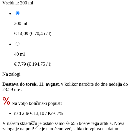
Vsebina:
200 ml
200 ml
€ 14,09
(€ 70,45 / l)
40 ml
€ 7,79
(€ 194,75 / l)
Na zalogi
Dostava do torek, 11. avgust
, v kolikor naročite do dne
nedelja do
23:59 ure
.
Na voljo količinski popust!
nad 2 le
€ 13,10
/ Kos
-7%
V našem skladišču je ostalo samo še 655 kosov tega artikla. Nova
zaloga je na poti! Če je naročeno več, lahko to vpliva na datum