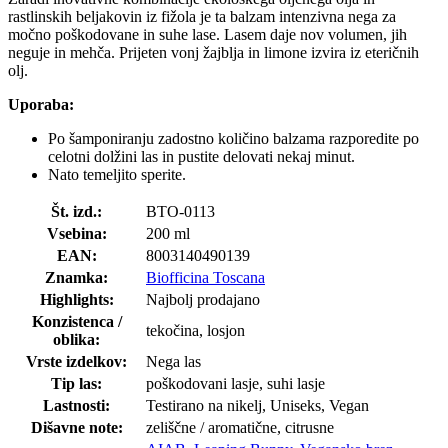
rastlinskih beljakovin iz fižola je ta balzam intenzivna nega za
močno poškodovane in suhe lase. Lasem daje nov volumen, jih
neguje in mehča. Prijeten vonj žajblja in limone izvira iz eteričnih
olj.
Uporaba:
Po šamponiranju zadostno količino balzama razporedite po
celotni dolžini las in pustite delovati nekaj minut.
Nato temeljito sperite.
Št. izd.:
BTO-0113
Vsebina:
200 ml
EAN:
8003140490139
Znamka:
Biofficina Toscana
Highlights:
Najbolj prodajano
Konzistenca /
tekočina, losjon
oblika:
Vrste izdelkov:
Nega las
Tip las:
poškodovani lasje, suhi lasje
Lastnosti:
Testirano na nikelj, Uniseks, Vegan
Dišavne note:
zeliščne / aromatične, citrusne