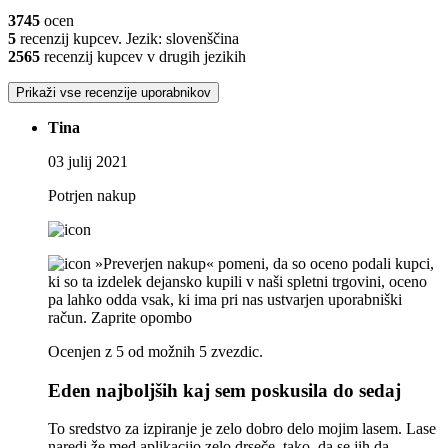
3745
ocen
5
recenzij kupcev. Jezik: slovenščina
2565
recenzij kupcev v drugih jezikih
Prikaži vse recenzije uporabnikov
Tina
03 julij 2021
Potrjen nakup
»Preverjen nakup« pomeni, da so oceno podali kupci,
ki so ta izdelek dejansko kupili v naši spletni trgovini, oceno
pa lahko odda vsak, ki ima pri nas ustvarjen uporabniški
račun.
Zaprite opombo
Ocenjen z 5 od možnih 5 zvezdic.
Eden najboljših kaj sem poskusila do sedaj
To sredstvo za izpiranje je zelo dobro delo mojim lasem. Lase
naredi že med aplikacijo zelo drseče, tako, da se jih da