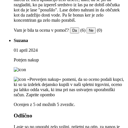
razgladiti, ko pa izpereš sredstvo iz las pa ne dobiš občutka
kot da je lase "posušilo". Lase dobro nahrani in da občutek
kot da zadržijo dosti vode. Pa še bonus ker je zelo
koncentriran ga zelo malo porabiš.
Vam je bila ta ocena v pomoč?
(6)
(0)
Da
Ne
Suzana
01 april 2024
Potrjen nakup
»Preverjen nakup« pomeni, da so oceno podali kupci,
ki so ta izdelek dejansko kupili v naši spletni trgovini, oceno
pa lahko odda vsak, ki ima pri nas ustvarjen uporabniški
račun.
Zaprite opombo
Ocenjen z 5 od možnih 5 zvezdic.
Odlično
Lasje so po uporabi zelo voljni, prijetni na otip, za nanos je