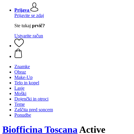
Prijava
Prijavite se zdaj
Ste tukaj
prvič?
Ustvarite račun
Znamke
Obraz
Make-Up
Telo in kopel
Lasje
Moški
Dojenčki in otroci
Teme
Zaščita pred soncem
Ponudbe
Biofficina Toscana
Active