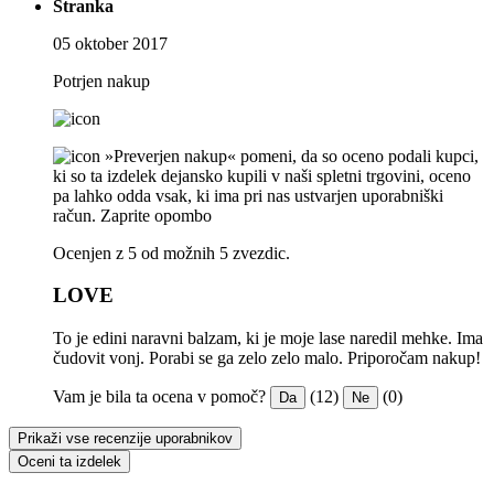
Stranka
05 oktober 2017
Potrjen nakup
»Preverjen nakup« pomeni, da so oceno podali kupci,
ki so ta izdelek dejansko kupili v naši spletni trgovini, oceno
pa lahko odda vsak, ki ima pri nas ustvarjen uporabniški
račun.
Zaprite opombo
Ocenjen z 5 od možnih 5 zvezdic.
LOVE
To je edini naravni balzam, ki je moje lase naredil mehke. Ima
čudovit vonj. Porabi se ga zelo zelo malo. Priporočam nakup!
Vam je bila ta ocena v pomoč?
(12)
(0)
Da
Ne
Prikaži vse recenzije uporabnikov
Oceni ta izdelek