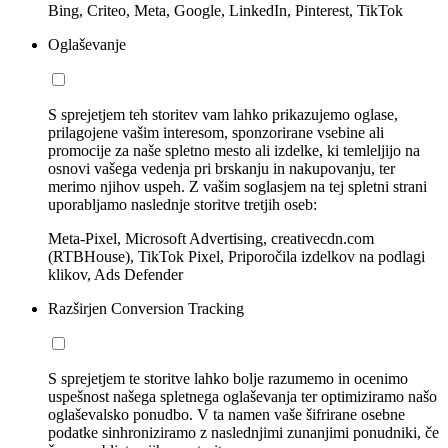
Bing, Criteo, Meta, Google, LinkedIn, Pinterest, TikTok
Oglaševanje
S sprejetjem teh storitev vam lahko prikazujemo oglase,
prilagojene vašim interesom, sponzorirane vsebine ali
promocije za naše spletno mesto ali izdelke, ki temleljijo na
osnovi vašega vedenja pri brskanju in nakupovanju, ter
merimo njihov uspeh. Z vašim soglasjem na tej spletni strani
uporabljamo naslednje storitve tretjih oseb:
Meta-Pixel, Microsoft Advertising, creativecdn.com
(RTBHouse), TikTok Pixel, Priporočila izdelkov na podlagi
klikov, Ads Defender
Razširjen Conversion Tracking
S sprejetjem te storitve lahko bolje razumemo in ocenimo
uspešnost našega spletnega oglaševanja ter optimiziramo našo
oglaševalsko ponudbo. V ta namen vaše šifrirane osebne
podatke sinhroniziramo z naslednjimi zunanjimi ponudniki, če