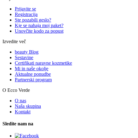
Prijavite se
Registracija
Ste pozabili geslo?
Kje se nahaja moj paket?
Unovčite kodo za popust
Izvedite več
beauty Blog
Sestavine
Certifikati naravne kozmetike
Mi in naše okolje
Aktualne ponudbe
Partnerski program
O Ecco Verde
O nas
Naša skupina
Kontakt
Sledite nam na