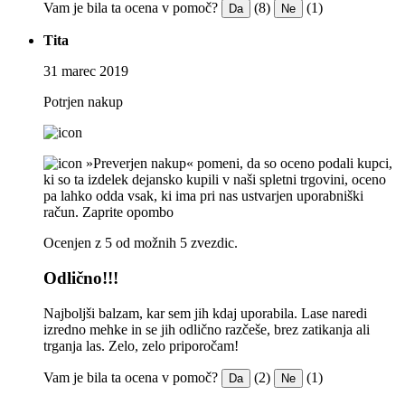
Vam je bila ta ocena v pomoč?
(8)
(1)
Da
Ne
Tita
31 marec 2019
Potrjen nakup
»Preverjen nakup« pomeni, da so oceno podali kupci,
ki so ta izdelek dejansko kupili v naši spletni trgovini, oceno
pa lahko odda vsak, ki ima pri nas ustvarjen uporabniški
račun.
Zaprite opombo
Ocenjen z 5 od možnih 5 zvezdic.
Odlično!!!
Najboljši balzam, kar sem jih kdaj uporabila. Lase naredi
izredno mehke in se jih odlično razčeše, brez zatikanja ali
trganja las. Zelo, zelo priporočam!
Vam je bila ta ocena v pomoč?
(2)
(1)
Da
Ne