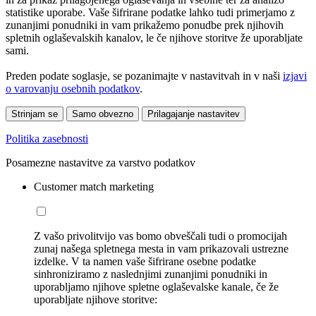
statistike uporabe. Vaše šifrirane podatke lahko tudi primerjamo z
zunanjimi ponudniki in vam prikažemo ponudbe prek njihovih
spletnih oglaševalskih kanalov, le če njihove storitve že uporabljate
sami.
Preden podate soglasje, se pozanimajte v nastavitvah in v naši
izjavi
o varovanju osebnih podatkov
.
Strinjam se
Samo obvezno
Prilagajanje nastavitev
Politika zasebnosti
Posamezne nastavitve za varstvo podatkov
Customer match marketing
Z vašo privolitvijo vas bomo obveščali tudi o promocijah
zunaj našega spletnega mesta in vam prikazovali ustrezne
izdelke. V ta namen vaše šifrirane osebne podatke
sinhroniziramo z naslednjimi zunanjimi ponudniki in
uporabljamo njihove spletne oglaševalske kanale, če že
uporabljate njihove storitve: