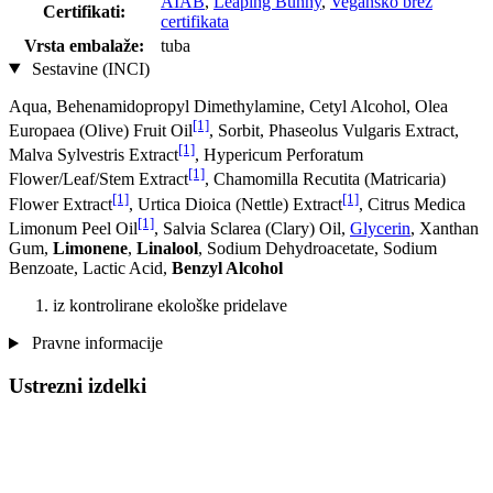
AIAB
,
Leaping Bunny
,
Vegansko brez
Certifikati:
certifikata
Vrsta embalaže:
tuba
Sestavine (INCI)
Aqua, Behenamidopropyl Dimethylamine, Cetyl Alcohol, Olea
[1]
Europaea (Olive) Fruit Oil
, Sorbit, Phaseolus Vulgaris Extract,
[1]
Malva Sylvestris Extract
, Hypericum Perforatum
[1]
Flower/Leaf/Stem Extract
, Chamomilla Recutita (Matricaria)
[1]
[1]
Flower Extract
, Urtica Dioica (Nettle) Extract
, Citrus Medica
[1]
Limonum Peel Oil
, Salvia Sclarea (Clary) Oil,
Glycerin
, Xanthan
Gum,
Limonene
,
Linalool
, Sodium Dehydroacetate, Sodium
Benzoate, Lactic Acid,
Benzyl Alcohol
iz kontrolirane ekološke pridelave
Pravne informacije
Ustrezni izdelki