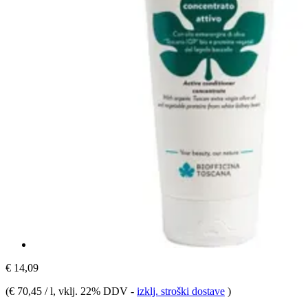
€ 14,09
(
€ 70,45 / l
, vklj. 22% DDV
-
izklj. stroški dostave
)