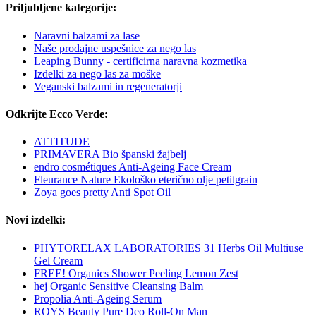
Priljubljene kategorije:
Naravni balzami za lase
Naše prodajne uspešnice za nego las
Leaping Bunny - certificirna naravna kozmetika
Izdelki za nego las za moške
Veganski balzami in regeneratorji
Odkrijte Ecco Verde:
ATTITUDE
PRIMAVERA Bio španski žajbelj
endro cosmétiques Anti-Ageing Face Cream
Fleurance Nature Ekološko eterično olje petitgrain
Zoya goes pretty Anti Spot Oil
Novi izdelki:
PHYTORELAX LABORATORIES 31 Herbs Oil Multiuse
Gel Cream
FREE! Organics Shower Peeling Lemon Zest
hej Organic Sensitive Cleansing Balm
Propolia Anti-Ageing Serum
ROYS Beauty Pure Deo Roll-On Man