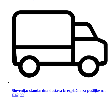
Slovenija: standardna dostava brezplačna za pošiljke
nad
€ 42,90