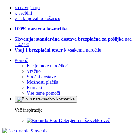
za navigacijo
k vsebini
v nakupovalno košarico
100% naravna kozmetika
Slovenija: standardna dostava brezplačna za pošiljke
nad
€ 42,90
Vsaj 1 brezplačni tester
k vsakemu naročilu
Pomoč
Kje je moje naročilo?
Vračilo
Stroški dostave
Možnosti plačila
Kontakt
Vse teme pomoči
Več inspiracije
Eko-Detergenti in še veliko več