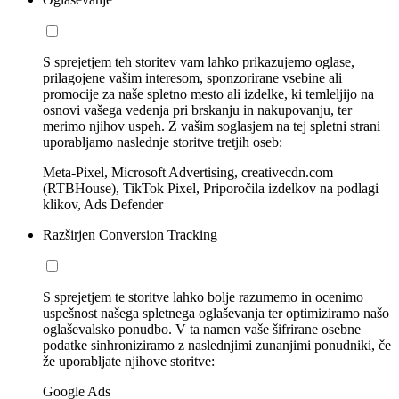
S sprejetjem teh storitev vam lahko prikazujemo oglase,
prilagojene vašim interesom, sponzorirane vsebine ali
promocije za naše spletno mesto ali izdelke, ki temleljijo na
osnovi vašega vedenja pri brskanju in nakupovanju, ter
merimo njihov uspeh. Z vašim soglasjem na tej spletni strani
uporabljamo naslednje storitve tretjih oseb:
Meta-Pixel, Microsoft Advertising, creativecdn.com
(RTBHouse), TikTok Pixel, Priporočila izdelkov na podlagi
klikov, Ads Defender
Razširjen Conversion Tracking
S sprejetjem te storitve lahko bolje razumemo in ocenimo
uspešnost našega spletnega oglaševanja ter optimiziramo našo
oglaševalsko ponudbo. V ta namen vaše šifrirane osebne
podatke sinhroniziramo z naslednjimi zunanjimi ponudniki, če
že uporabljate njihove storitve:
Google Ads