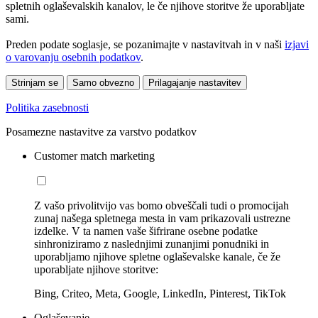
spletnih oglaševalskih kanalov, le če njihove storitve že uporabljate
sami.
Preden podate soglasje, se pozanimajte v nastavitvah in v naši
izjavi
o varovanju osebnih podatkov
.
Strinjam se
Samo obvezno
Prilagajanje nastavitev
Politika zasebnosti
Posamezne nastavitve za varstvo podatkov
Customer match marketing
Z vašo privolitvijo vas bomo obveščali tudi o promocijah
zunaj našega spletnega mesta in vam prikazovali ustrezne
izdelke. V ta namen vaše šifrirane osebne podatke
sinhroniziramo z naslednjimi zunanjimi ponudniki in
uporabljamo njihove spletne oglaševalske kanale, če že
uporabljate njihove storitve:
Bing, Criteo, Meta, Google, LinkedIn, Pinterest, TikTok
Oglaševanje