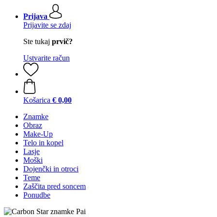
Prijava
Prijavite se zdaj
Ste tukaj
prvič?
Ustvarite račun
Košarica
€ 0,00
Znamke
Obraz
Make-Up
Telo in kopel
Lasje
Moški
Dojenčki in otroci
Teme
Zaščita pred soncem
Ponudbe