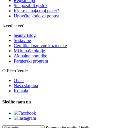
Registracija
Ste pozabili geslo?
Kje se nahaja moj paket?
Unovčite kodo za popust
Izvedite več
beauty Blog
Sestavine
Certifikati naravne kozmetike
Mi in naše okolje
Aktualne ponudbe
Partnerski program
O Ecco Verde
O nas
Naša skupina
Kontakt
Sledite nam na
Spremenite regijo / jezik