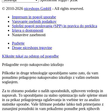
© 2010-2026
niceshops GmbH
- All rights reserved.
Impresum in pogoji uporabe
Varovanje osebnih podatkov
Splošni pogoji poslovanja (SPP) in pravica do preklica
Izjava o dostopnosti
Nastavitve zasebnosti
Podjetje
Druge niceshops trgovine
Kliknite tukaj za odstop od pogodbe
Prilagodite svojo nakupovalno izkušnjo
Piškotke in druge tehnologije uporabljamo samo zato, da vam
ponudimo prilagojeno nakupovalno izkušnjo z vašim osebnim
soglasjem.
Za to zbiramo podatke o naših uporabnikih, njihovem vedenju in
napravah. To uporabljamo za stalno optimizacijo naše spletne strani
in za prikaz prilagojenega oglaševanja in vsebine ter za analizo
statistike uporabe. Vaše šifrirane podatke lahko tudi primerjamo z
zunanjimi ponudniki in vam prikažemo ponudbe prek njihovih