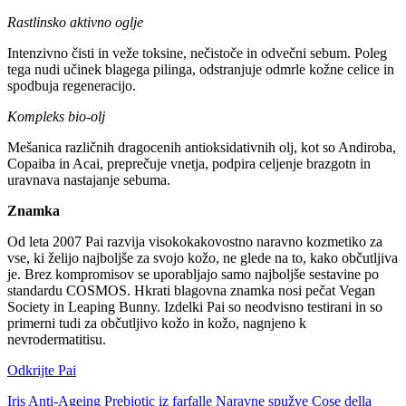
Rastlinsko aktivno oglje
Intenzivno čisti in veže toksine, nečistoče in odvečni sebum. Poleg
tega nudi učinek blagega pilinga, odstranjuje odmrle kožne celice in
spodbuja regeneracijo.
Kompleks bio-olj
Mešanica različnih dragocenih antioksidativnih olj, kot so Andiroba,
Copaiba in Acai, preprečuje vnetja, podpira celjenje brazgotn in
uravnava nastajanje sebuma.
Znamka
Od leta 2007 Pai razvija visokokakovostno naravno kozmetiko za
vse, ki želijo najboljše za svojo kožo, ne glede na to, kako občutljiva
je. Brez kompromisov se uporabljajo samo najboljše sestavine po
standardu COSMOS. Hkrati blagovna znamka nosi pečat Vegan
Society in Leaping Bunny. Izdelki Pai so neodvisno testirani in so
primerni tudi za občutljivo kožo in kožo, nagnjeno k
nevrodermatitisu.
Odkrijte Pai
Iris Anti-Ageing Prebiotic iz farfalle
Naravne spužve Cose della