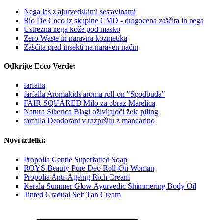
Nega las z ajurvedskimi sestavinami
Rio De Coco iz skupine CMD - dragocena zaščita in nega
Ustrezna nega kože pod masko
Zero Waste in naravna kozmetika
Zaščita pred insekti na naraven način
Odkrijte Ecco Verde:
farfalla
farfalla Aromakids aroma roll-on "Spodbuda"
FAIR SQUARED Milo za obraz Marelica
Natura Siberica Blagi oživljajoči žele piling
farfalla Deodorant v razpršilu z mandarino
Novi izdelki:
Propolia Gentle Superfatted Soap
ROYS Beauty Pure Deo Roll-On Woman
Propolia Anti-Ageing Rich Cream
Kerala Summer Glow Ayurvedic Shimmering Body Oil
Tinted Gradual Self Tan Cream