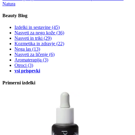
Natura
Beauty Blog
Izdelki in sestavine
(45)
Nasveti za nego kože
(36)
Nasveti in triki
(29)
Kozmetika in zdravje
(22)
Nega las
(13)
Nasveti za ličenje
(6)
Aromaterapija
(3)
Otroci
(3)
vsi prispevki
Primerni izdelki