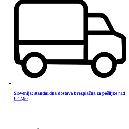
Slovenija: standardna dostava brezplačna za pošiljke
nad
€ 42,90