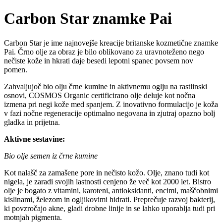
Carbon Star znamke Pai
Carbon Star je ime najnovejše kreacije britanske kozmetične znamke
Pai. Črno olje za obraz je bilo oblikovano za uravnoteženo nego
nečiste kože in hkrati daje besedi lepotni spanec povsem nov
pomen.
Zahvaljujoč bio olju črne kumine in aktivnemu oglju na rastlinski
osnovi, COSMOS Organic certificirano olje deluje kot nočna
izmena pri negi kože med spanjem. Z inovativno formulacijo je koža
v fazi nočne regeneracije optimalno negovana in zjutraj opazno bolj
gladka in prijetna.
Aktivne sestavine:
Bio olje semen iz črne kumine
Kot nalašč za zamašene pore in nečisto kožo. Olje, znano tudi kot
nigela, je zaradi svojih lastnosti cenjeno že več kot 2000 let. Bistro
olje je bogato z vitamini, karoteni, antioksidanti, encimi, maščobnimi
kislinami, železom in ogljikovimi hidrati. Preprečuje razvoj bakterij,
ki povzročajo akne, gladi drobne linije in se lahko uporablja tudi pri
motnjah pigmenta.