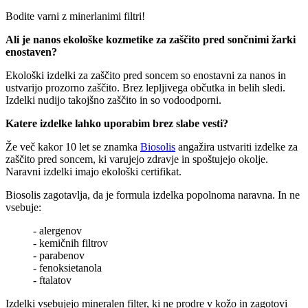
Bodite varni z minerlanimi filtri!
Ali je nanos ekološke kozmetike za zaščito pred sončnimi žarki
enostaven?
Ekološki izdelki za zaščito pred soncem so enostavni za nanos in
ustvarijo prozorno zaščito. Brez lepljivega občutka in belih sledi.
Izdelki nudijo takojšno zaščito in so vodoodporni.
Katere izdelke lahko uporabim brez slabe vesti?
Že več kakor 10 let se znamka
Biosolis
angažira ustvariti izdelke za
zaščito pred soncem, ki varujejo zdravje in spoštujejo okolje.
Naravni izdelki imajo ekološki certifikat.
Biosolis zagotavlja, da je formula izdelka popolnoma naravna. In ne
vsebuje:
- alergenov
- kemičnih filtrov
- parabenov
- fenoksietanola
- ftalatov
Izdelki vsebujejo mineralen filter, ki ne prodre v kožo in zagotovi