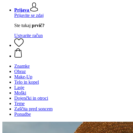
Prijava
Prijavite se zdaj
Ste tukaj
prvič?
Ustvarite račun
Znamke
Obraz
Make-Up
Telo in kopel
Lasje
Moški
Dojenčki in otroci
Teme
Zaščita pred soncem
Ponudbe