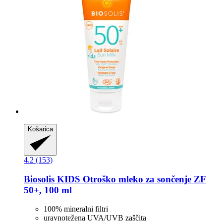
Košarica
4.2 (153)
Biosolis
KIDS Otroško mleko za sončenje ZF
50+, 100 ml
100% mineralni filtri
uravnotežena UVA/UVB zaščita