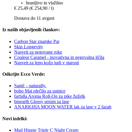
hranljivo in vlažilno
€ 25,49
(€ 254,90 / l)
Dostava do 11 avgust
Iz naših objavljenih člankov:
Carbon Star znamke Pai
Skin Longevity
Nasveti za negovane roke
Couleur Caramel - inovativna in negovalna ličila
Nasveti za lepo kožo tudi v starosti
Odkrijte Ecco Verde:
Santé – naturally.
boho Mat rdečilo za ustnice
farfalla Aroma Roll-On za pike žuželk
bioearth Glossy serum za lase
ANARKHIA MOON WATER lak za lase v 2 fazah
Novi izdelki:
Mad Hippie Triple C Night Cream