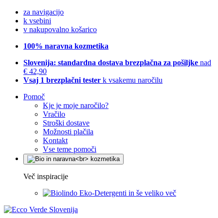
za navigacijo
k vsebini
v nakupovalno košarico
100% naravna kozmetika
Slovenija: standardna dostava brezplačna za pošiljke
nad
€ 42,90
Vsaj 1 brezplačni tester
k vsakemu naročilu
Pomoč
Kje je moje naročilo?
Vračilo
Stroški dostave
Možnosti plačila
Kontakt
Vse teme pomoči
Več inspiracije
Eko-Detergenti in še veliko več