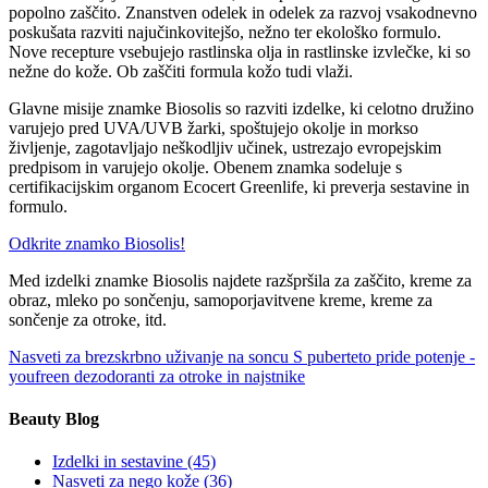
popolno zaščito. Znanstven odelek in odelek za razvoj vsakodnevno
poskušata razviti najučinkovitejšo, nežno ter ekološko formulo.
Nove recepture vsebujejo rastlinska olja in rastlinske izvlečke, ki so
nežne do kože. Ob zaščiti formula kožo tudi vlaži.
Glavne misije znamke Biosolis so razviti izdelke, ki celotno družino
varujejo pred UVA/UVB žarki, spoštujejo okolje in morkso
življenje, zagotavljajo neškodljiv učinek, ustrezajo evropejskim
predpisom in varujejo okolje. Obenem znamka sodeluje s
certifikacijskim organom Ecocert Greenlife, ki preverja sestavine in
formulo.
Odkrite znamko Biosolis!
Med izdelki znamke Biosolis najdete razšpršila za zaščito, kreme za
obraz, mleko po sončenju, samoporjavitvene kreme, kreme za
sončenje za otroke, itd.
Nasveti za brezskrbno uživanje na soncu
S puberteto pride potenje -
youfreen dezodoranti za otroke in najstnike
Beauty Blog
Izdelki in sestavine
(45)
Nasveti za nego kože
(36)