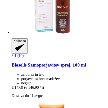
Košarica
3.1 (10)
Biosolis
Samoporjavitev sprej, 100 ml
za obraz in telo
porjavelost brez madežev
neguje
€ 14,69
(€ 146,90 / l)
Dostava do 11 avgust