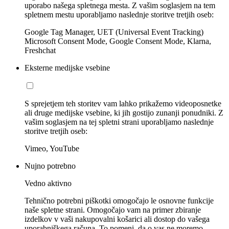
uporabo našega spletnega mesta. Z vašim soglasjem na tem
spletnem mestu uporabljamo naslednje storitve tretjih oseb:
Google Tag Manager, UET (Universal Event Tracking)
Microsoft Consent Mode, Google Consent Mode, Klarna,
Freshchat
Eksterne medijske vsebine
S sprejetjem teh storitev vam lahko prikažemo videoposnetke
ali druge medijske vsebine, ki jih gostijo zunanji ponudniki. Z
vašim soglasjem na tej spletni strani uporabljamo naslednje
storitve tretjih oseb:
Vimeo, YouTube
Nujno potrebno
Vedno aktivno
Tehnično potrebni piškotki omogočajo le osnovne funkcije
naše spletne strani. Omogočajo vam na primer zbiranje
izdelkov v vaši nakupovalni košarici ali dostop do vašega
uporabniškega računa. To pomeni, da o vas ne moremo