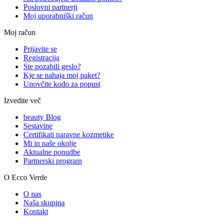
Poslovni partnerji
Moj uporabniški račun
Moj račun
Prijavite se
Registracija
Ste pozabili geslo?
Kje se nahaja moj paket?
Unovčite kodo za popust
Izvedite več
beauty Blog
Sestavine
Certifikati naravne kozmetike
Mi in naše okolje
Aktualne ponudbe
Partnerski program
O Ecco Verde
O nas
Naša skupina
Kontakt