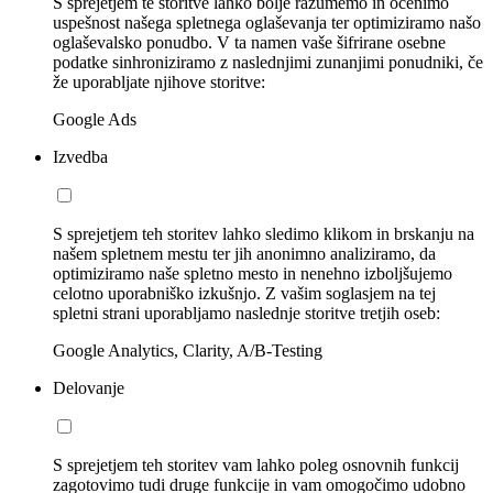
S sprejetjem te storitve lahko bolje razumemo in ocenimo
uspešnost našega spletnega oglaševanja ter optimiziramo našo
oglaševalsko ponudbo. V ta namen vaše šifrirane osebne
podatke sinhroniziramo z naslednjimi zunanjimi ponudniki, če
že uporabljate njihove storitve:
Google Ads
Izvedba
S sprejetjem teh storitev lahko sledimo klikom in brskanju na
našem spletnem mestu ter jih anonimno analiziramo, da
optimiziramo naše spletno mesto in nenehno izboljšujemo
celotno uporabniško izkušnjo. Z vašim soglasjem na tej
spletni strani uporabljamo naslednje storitve tretjih oseb:
Google Analytics, Clarity, A/B-Testing
Delovanje
S sprejetjem teh storitev vam lahko poleg osnovnih funkcij
zagotovimo tudi druge funkcije in vam omogočimo udobno