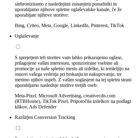
sinhroniziramo z naslednjimi zunanjimi ponudniki in
uporabljamo njihove spletne oglaševalske kanale, če že
uporabljate njihove storitve:
Bing, Criteo, Meta, Google, LinkedIn, Pinterest, TikTok
Oglaševanje
S sprejetjem teh storitev vam lahko prikazujemo oglase,
prilagojene vašim interesom, sponzorirane vsebine ali
promocije za naše spletno mesto ali izdelke, ki temleljijo na
osnovi vašega vedenja pri brskanju in nakupovanju, ter
merimo njihov uspeh. Z vašim soglasjem na tej spletni strani
uporabljamo naslednje storitve tretjih oseb:
Meta-Pixel, Microsoft Advertising, creativecdn.com
(RTBHouse), TikTok Pixel, Priporočila izdelkov na podlagi
klikov, Ads Defender
Razširjen Conversion Tracking