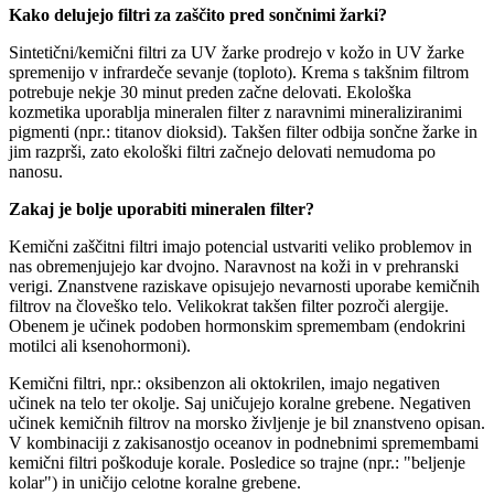
Kako delujejo filtri za zaščito pred sončnimi žarki?
Sintetični/kemični filtri za UV žarke prodrejo v kožo in UV žarke
spremenijo v infrardeče sevanje (toploto). Krema s takšnim filtrom
potrebuje nekje 30 minut preden začne delovati. Ekološka
kozmetika uporablja mineralen filter z naravnimi mineraliziranimi
pigmenti (npr.: titanov dioksid). Takšen filter odbija sončne žarke in
jim razprši, zato ekološki filtri začnejo delovati nemudoma po
nanosu.
Zakaj je bolje uporabiti mineralen filter?
Kemični zaščitni filtri imajo potencial ustvariti veliko problemov in
nas obremenjujejo kar dvojno. Naravnost na koži in v prehranski
verigi. Znanstvene raziskave opisujejo nevarnosti uporabe kemičnih
filtrov na človeško telo. Velikokrat takšen filter pozroči alergije.
Obenem je učinek podoben hormonskim spremembam (endokrini
motilci ali ksenohormoni).
Kemični filtri, npr.: oksibenzon ali oktokrilen, imajo negativen
učinek na telo ter okolje. Saj uničujejo koralne grebene. Negativen
učinek kemičnih filtrov na morsko življenje je bil znanstveno opisan.
V kombinaciji z zakisanostjo oceanov in podnebnimi spremembami
kemični filtri poškoduje korale. Posledice so trajne (npr.: "beljenje
kolar") in uničijo celotne koralne grebene.