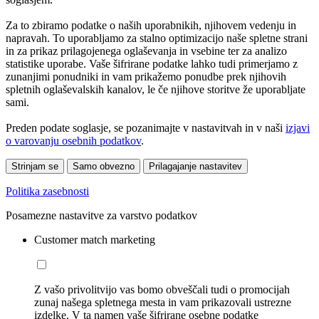
Za to zbiramo podatke o naših uporabnikih, njihovem vedenju in
napravah. To uporabljamo za stalno optimizacijo naše spletne strani
in za prikaz prilagojenega oglaševanja in vsebine ter za analizo
statistike uporabe. Vaše šifrirane podatke lahko tudi primerjamo z
zunanjimi ponudniki in vam prikažemo ponudbe prek njihovih
spletnih oglaševalskih kanalov, le če njihove storitve že uporabljate
sami.
Preden podate soglasje, se pozanimajte v nastavitvah in v naši
izjavi
o varovanju osebnih podatkov
.
Strinjam se
Samo obvezno
Prilagajanje nastavitev
Politika zasebnosti
Posamezne nastavitve za varstvo podatkov
Customer match marketing
Z vašo privolitvijo vas bomo obveščali tudi o promocijah
zunaj našega spletnega mesta in vam prikazovali ustrezne
izdelke. V ta namen vaše šifrirane osebne podatke