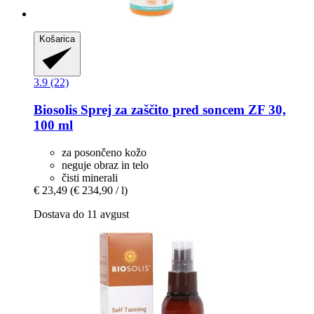
Košarica
3.9 (22)
Biosolis
Sprej za zaščito pred soncem ZF 30,
100 ml
za posončeno kožo
neguje obraz in telo
čisti minerali
€ 23,49
(€ 234,90 / l)
Dostava do 11 avgust