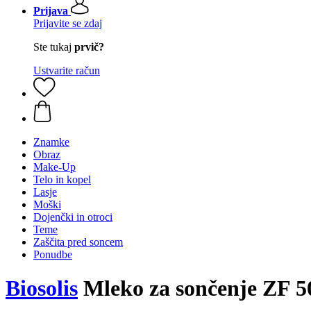
Prijava
Prijavite se zdaj
Ste tukaj
prvič?
Ustvarite račun
Znamke
Obraz
Make-Up
Telo in kopel
Lasje
Moški
Dojenčki in otroci
Teme
Zaščita pred soncem
Ponudbe
Biosolis
Mleko za sončenje ZF 5