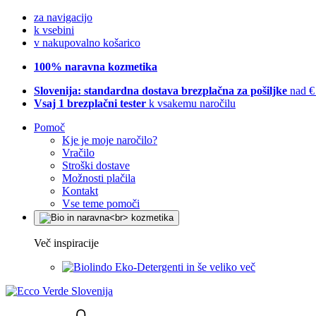
za navigacijo
k vsebini
v nakupovalno košarico
100% naravna kozmetika
Slovenija: standardna dostava brezplačna za pošiljke
nad €
Vsaj 1 brezplačni tester
k vsakemu naročilu
Pomoč
Kje je moje naročilo?
Vračilo
Stroški dostave
Možnosti plačila
Kontakt
Vse teme pomoči
Več inspiracije
Eko-Detergenti in še veliko več