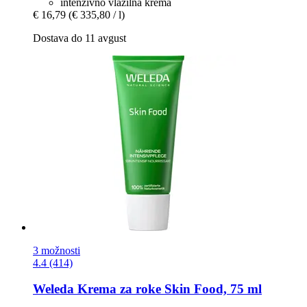
intenzivno vlažilna krema
€ 16,79
(€ 335,80 / l)
Dostava do 11 avgust
3 možnosti
4.4 (414)
Weleda
Krema za roke Skin Food, 75 ml