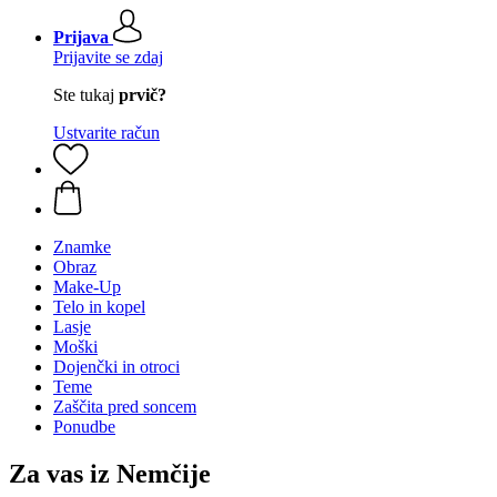
Prijava
Prijavite se zdaj
Ste tukaj
prvič?
Ustvarite račun
Znamke
Obraz
Make-Up
Telo in kopel
Lasje
Moški
Dojenčki in otroci
Teme
Zaščita pred soncem
Ponudbe
Za vas iz Nemčije