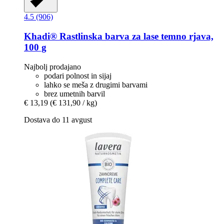
4.5 (906)
Khadi®
Rastlinska barva za lase temno rjava,
100 g
Najbolj prodajano
podari polnost in sijaj
lahko se meša z drugimi barvami
brez umetnih barvil
€ 13,19
(€ 131,90 / kg)
Dostava do 11 avgust