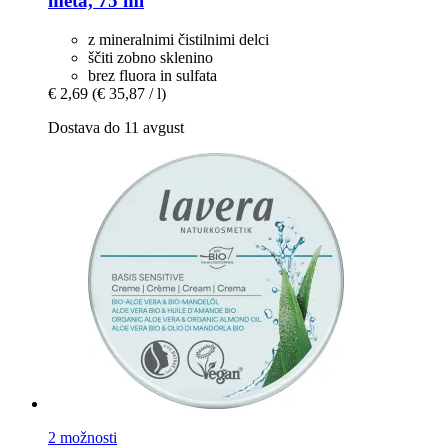
meta, 75 ml
z mineralnimi čistilnimi delci
ščiti zobno sklenino
brez fluora in sulfata
€ 2,69
(€ 35,87 / l)
Dostava do 11 avgust
2 možnosti