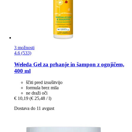
3 možnosti
4.6 (533)
Weleda
Gel za prhanje in šampon z ognjičem,
400 ml
ščiti pred izsušitvijo
formula brez mila
ne draži oči
€ 10,19
(€ 25,48 / l)
Dostava do 11 avgust