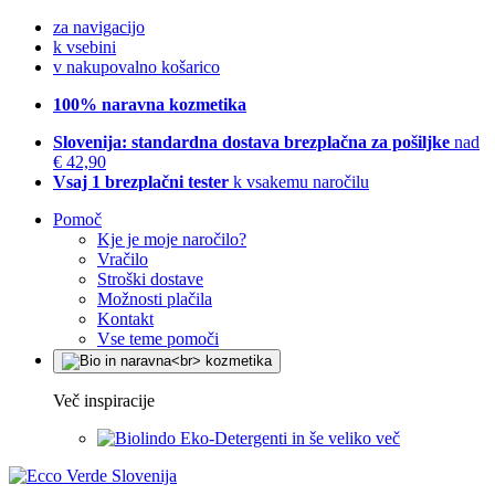
za navigacijo
k vsebini
v nakupovalno košarico
100% naravna kozmetika
Slovenija: standardna dostava brezplačna za pošiljke
nad
€ 42,90
Vsaj 1 brezplačni tester
k vsakemu naročilu
Pomoč
Kje je moje naročilo?
Vračilo
Stroški dostave
Možnosti plačila
Kontakt
Vse teme pomoči
Več inspiracije
Eko-Detergenti in še veliko več