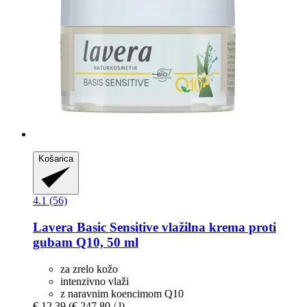
Košarica
4.1 (56)
Lavera
Basic Sensitive vlažilna krema proti
gubam Q10, 50 ml
za zrelo kožo
intenzivno vlaži
z naravnim koencimom Q10
€ 12,39
(€ 247,80 / l)