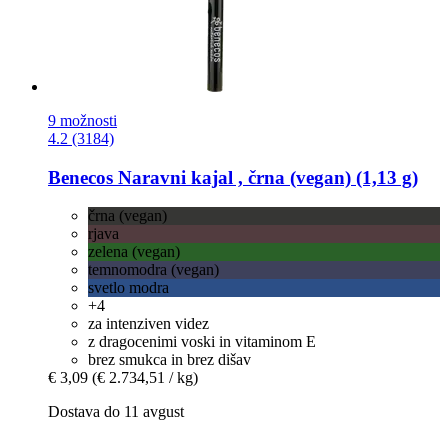
9 možnosti
4.2 (3184)
Benecos
Naravni kajal , črna (vegan) (1,13 g)
črna (vegan)
rjava
zelena (vegan)
temnomodra (vegan)
svetlo modra
+4
za intenziven videz
z dragocenimi voski in vitaminom E
brez smukca in brez dišav
€ 3,09
(€ 2.734,51 / kg)
Dostava do 11 avgust