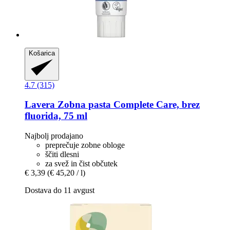
Košarica
4.7 (315)
Lavera
Zobna pasta Complete Care, brez
fluorida, 75 ml
Najbolj prodajano
preprečuje zobne obloge
ščiti dlesni
za svež in čist občutek
€ 3,39
(€ 45,20 / l)
Dostava do 11 avgust