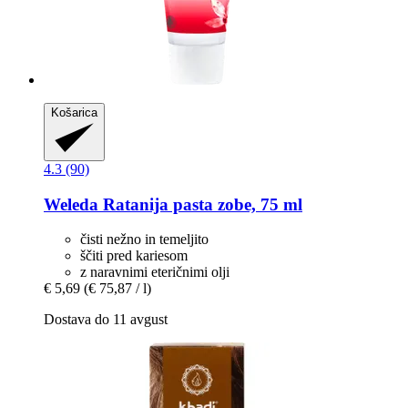
Košarica
4.3 (90)
Weleda
Ratanija pasta zobe, 75 ml
čisti nežno in temeljito
ščiti pred kariesom
z naravnimi eteričnimi olji
€ 5,69
(€ 75,87 / l)
Dostava do 11 avgust