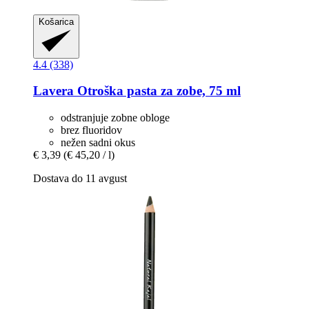
Košarica
4.4 (338)
Lavera
Otroška pasta za zobe, 75 ml
odstranjuje zobne obloge
brez fluoridov
nežen sadni okus
€ 3,39
(€ 45,20 / l)
Dostava do 11 avgust