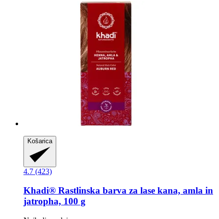
Košarica
4.7 (423)
Khadi®
Rastlinska barva za lase kana, amla in
jatropha, 100 g