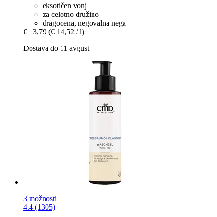
eksotičen vonj
za celotno družino
dragocena, negovalna nega
€ 13,79
(€ 14,52 / l)
Dostava do 11 avgust
3 možnosti
4.4 (1305)