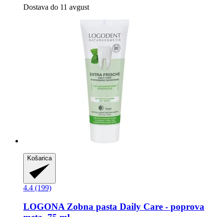
Dostava do 11 avgust
Košarica
4.4 (199)
LOGONA
Zobna pasta Daily Care -​ poprova