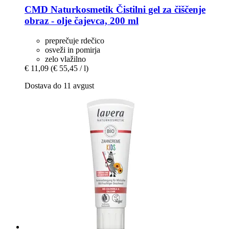
CMD Naturkosmetik
Čistilni gel za čiščenje
obraz -​ olje čajevca, 200 ml
preprečuje rdečico
osveži in pomirja
zelo vlažilno
€ 11,09
(€ 55,45 / l)
Dostava do 11 avgust