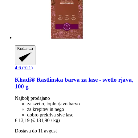
Košarica
4.6 (521)
Khadi®
Rastlinska barva za lase -​ svetlo rjava,
100 g
Najbolj prodajano
za svetlo, toplo rjavo barvo
za krepitev in nego
dobro prekriva sive lase
€ 13,19
(€ 131,90 / kg)
Dostava do 11 avgust