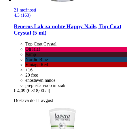
21 možnosti
4.3 (163)
Benecos
Lak za nohte Happy Nails, Top Coat
Crystal (5 ml)
Top Coat Crystal
Oh lala!
Vamp
Nordic Blue
Vintage Red
+16
20 free
enostaven nanos
prepušča vodo in zrak
€ 4,09
(€ 818,00 / l)
Dostava do 11 avgust