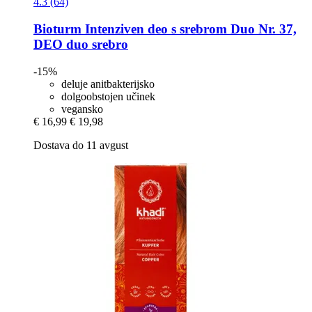
4.3 (64)
Bioturm
Intenziven deo s srebrom Duo Nr. 37,
DEO duo srebro
-15%
deluje anitbakterijsko
dolgoobstojen učinek
vegansko
€ 16,99
€ 19,98
Dostava do 11 avgust