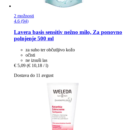
2 možnosti
4.6 (94)
Lavera
basis sensitiv nežno milo, Za ponovno
polnjenje 500 ml
za suho ter občutljivo kožo
očisti
ne izsuši las
€ 5,09
(€ 10,18 / l)
Dostava do 11 avgust