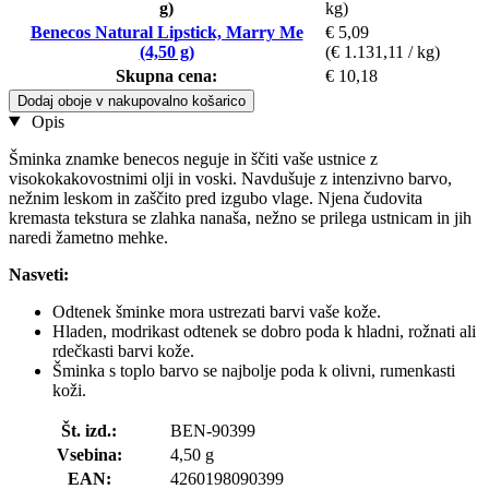
g)
kg)
Benecos Natural Lipstick, Marry Me
€ 5,09
(4,50 g)
(€ 1.131,11 / kg)
Skupna cena:
€ 10,18
Dodaj oboje v nakupovalno košarico
Opis
Šminka znamke benecos neguje in ščiti vaše ustnice z
visokokakovostnimi olji in voski. Navdušuje z intenzivno barvo,
nežnim leskom in zaščito pred izgubo vlage. Njena čudovita
kremasta tekstura se zlahka nanaša, nežno se prilega ustnicam in jih
naredi žametno mehke.
Nasveti:
Odtenek šminke mora ustrezati barvi vaše kože.
Hladen, modrikast odtenek se dobro poda k hladni, rožnati ali
rdečkasti barvi kože.
Šminka s toplo barvo se najbolje poda k olivni, rumenkasti
koži.
Št. izd.:
BEN-90399
Vsebina:
4,50 g
EAN:
4260198090399