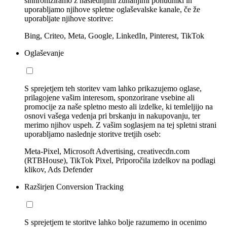
sinhroniziramo z naslednjimi zunanjimi ponudniki in
uporabljamo njihove spletne oglaševalske kanale, če že
uporabljate njihove storitve:
Bing, Criteo, Meta, Google, LinkedIn, Pinterest, TikTok
Oglaševanje
S sprejetjem teh storitev vam lahko prikazujemo oglase,
prilagojene vašim interesom, sponzorirane vsebine ali
promocije za naše spletno mesto ali izdelke, ki temleljijo na
osnovi vašega vedenja pri brskanju in nakupovanju, ter
merimo njihov uspeh. Z vašim soglasjem na tej spletni strani
uporabljamo naslednje storitve tretjih oseb:
Meta-Pixel, Microsoft Advertising, creativecdn.com
(RTBHouse), TikTok Pixel, Priporočila izdelkov na podlagi
klikov, Ads Defender
Razširjen Conversion Tracking
S sprejetjem te storitve lahko bolje razumemo in ocenimo