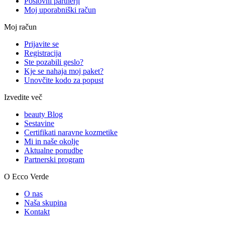
Poslovni partnerji
Moj uporabniški račun
Moj račun
Prijavite se
Registracija
Ste pozabili geslo?
Kje se nahaja moj paket?
Unovčite kodo za popust
Izvedite več
beauty Blog
Sestavine
Certifikati naravne kozmetike
Mi in naše okolje
Aktualne ponudbe
Partnerski program
O Ecco Verde
O nas
Naša skupina
Kontakt