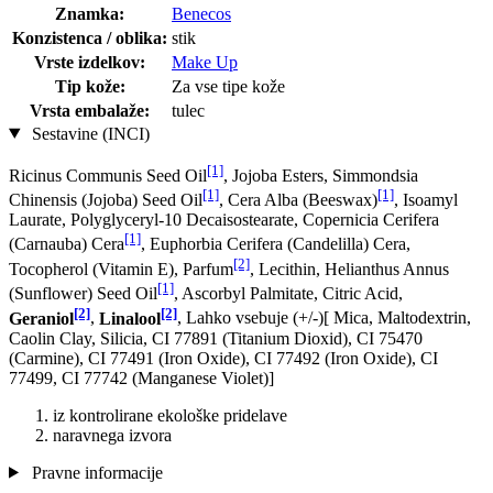
Znamka:
Benecos
Konzistenca / oblika:
stik
Vrste izdelkov:
Make Up
Tip kože:
Za vse tipe kože
Vrsta embalaže:
tulec
Sestavine (INCI)
[1]
Ricinus Communis Seed Oil
, Jojoba Esters, Simmondsia
[1]
[1]
Chinensis (Jojoba) Seed Oil
, Cera Alba (Beeswax)
, Isoamyl
Laurate, Polyglyceryl-10 Decaisostearate, Copernicia Cerifera
[1]
(Carnauba) Cera
, Euphorbia Cerifera (Candelilla) Cera,
[2]
Tocopherol (Vitamin E), Parfum
, Lecithin, Helianthus Annus
[1]
(Sunflower) Seed Oil
, Ascorbyl Palmitate, Citric Acid,
[2]
[2]
Geraniol
,
Linalool
, Lahko vsebuje (+/-)[ Mica, Maltodextrin,
Caolin Clay, Silicia, CI 77891 (Titanium Dioxid), CI 75470
(Carmine), CI 77491 (Iron Oxide), CI 77492 (Iron Oxide), CI
77499, CI 77742 (Manganese Violet)]
iz kontrolirane ekološke pridelave
naravnega izvora
Pravne informacije