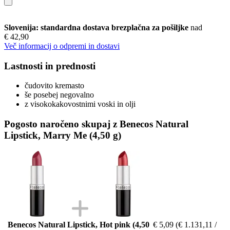
Slovenija: standardna dostava brezplačna za pošiljke
nad
€ 42,90
Več informacij o odpremi in dostavi
Lastnosti in prednosti
čudovito kremasto
še posebej negovalno
z visokokakovostnimi voski in olji
Pogosto naročeno skupaj z Benecos Natural
Lipstick, Marry Me (4,50 g)
Benecos Natural Lipstick, Hot pink (4,50
€ 5,09
(€ 1.131,11 /