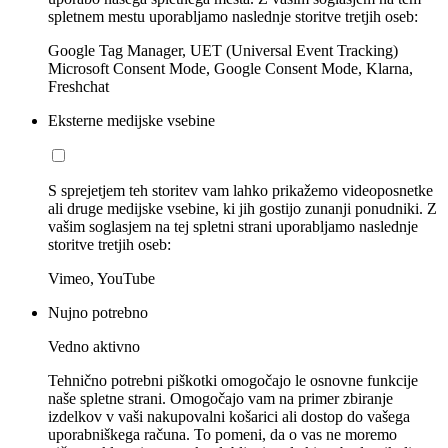
spletnem mestu uporabljamo naslednje storitve tretjih oseb:
Google Tag Manager, UET (Universal Event Tracking)
Microsoft Consent Mode, Google Consent Mode, Klarna,
Freshchat
Eksterne medijske vsebine
S sprejetjem teh storitev vam lahko prikažemo videoposnetke
ali druge medijske vsebine, ki jih gostijo zunanji ponudniki. Z
vašim soglasjem na tej spletni strani uporabljamo naslednje
storitve tretjih oseb:
Vimeo, YouTube
Nujno potrebno
Vedno aktivno
Tehnično potrebni piškotki omogočajo le osnovne funkcije
naše spletne strani. Omogočajo vam na primer zbiranje
izdelkov v vaši nakupovalni košarici ali dostop do vašega
uporabniškega računa. To pomeni, da o vas ne moremo