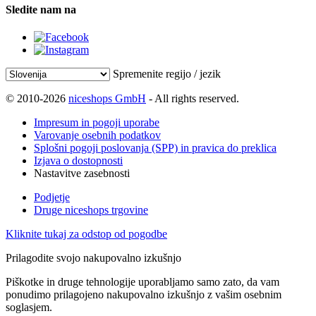
Sledite nam na
Spremenite regijo / jezik
© 2010-2026
niceshops GmbH
- All rights reserved.
Impresum in pogoji uporabe
Varovanje osebnih podatkov
Splošni pogoji poslovanja (SPP) in pravica do preklica
Izjava o dostopnosti
Nastavitve zasebnosti
Podjetje
Druge niceshops trgovine
Kliknite tukaj za odstop od pogodbe
Prilagodite svojo nakupovalno izkušnjo
Piškotke in druge tehnologije uporabljamo samo zato, da vam
ponudimo prilagojeno nakupovalno izkušnjo z vašim osebnim
soglasjem.