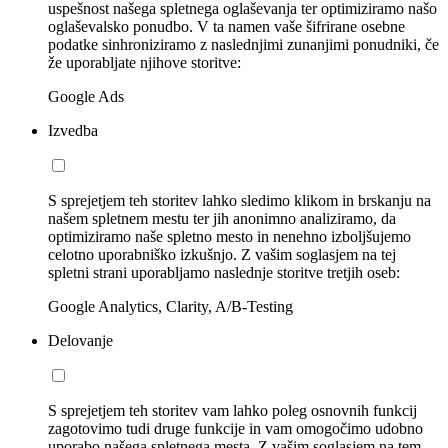
uspešnost našega spletnega oglaševanja ter optimiziramo našo
oglaševalsko ponudbo. V ta namen vaše šifrirane osebne
podatke sinhroniziramo z naslednjimi zunanjimi ponudniki, če
že uporabljate njihove storitve:
Google Ads
Izvedba
S sprejetjem teh storitev lahko sledimo klikom in brskanju na
našem spletnem mestu ter jih anonimno analiziramo, da
optimiziramo naše spletno mesto in nenehno izboljšujemo
celotno uporabniško izkušnjo. Z vašim soglasjem na tej
spletni strani uporabljamo naslednje storitve tretjih oseb:
Google Analytics, Clarity, A/B-Testing
Delovanje
S sprejetjem teh storitev vam lahko poleg osnovnih funkcij
zagotovimo tudi druge funkcije in vam omogočimo udobno
uporabo našega spletnega mesta. Z vašim soglasjem na tem