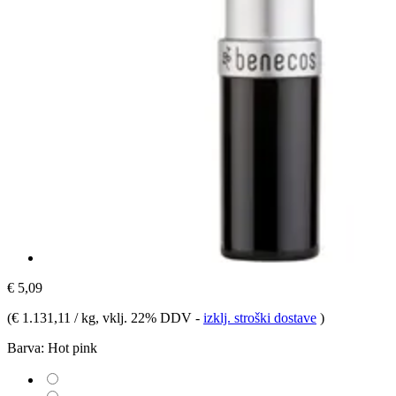
€ 5,09
(
€ 1.131,11 / kg
, vklj. 22% DDV
-
izklj. stroški dostave
)
Barva:
Hot pink