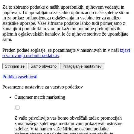
Za to zbiramo podatke o naših uporabnikih, njihovem vedenju in
napravah. To uporabljamo za stalno optimizacijo naše spletne strani
in za prikaz prilagojenega oglaševanja in vsebine ter za analizo
statistike uporabe. Vaše šifrirane podatke lahko tudi primerjamo z
zunanjimi ponudniki in vam prikažemo ponudbe prek njihovih
spletnih oglaševalskih kanalov, le če njihove storitve že uporabljate
sami.
Preden podate soglasje, se pozanimajte v nastavitvah in v naši
izjavi
o varovanju osebnih podatkov
.
Strinjam se
Samo obvezno
Prilagajanje nastavitev
Politika zasebnosti
Posamezne nastavitve za varstvo podatkov
Customer match marketing
Z vašo privolitvijo vas bomo obveščali tudi o promocijah
zunaj našega spletnega mesta in vam prikazovali ustrezne
izdelke. V ta namen vaše šifrirane osebne podatke