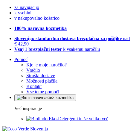
za navigacijo
k vsebini
v nakupovalno košarico
100% naravna kozmetika
Slovenija: standardna dostava brezplačna za pošiljke
nad
€ 42,90
Vsaj 1 brezplačni tester
k vsakemu naročilu
Pomoč
Kje je moje naročilo?
Vračilo
Stroški dostave
Možnosti plačila
Kontakt
Vse teme pomoči
Več inspiracije
Eko-Detergenti in še veliko več