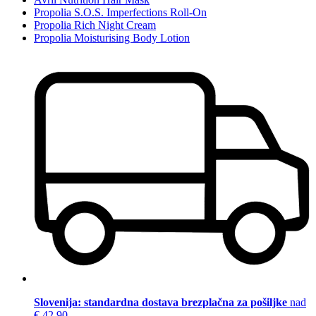
Propolia S.O.S. Imperfections Roll-On
Propolia Rich Night Cream
Propolia Moisturising Body Lotion
Slovenija: standardna dostava brezplačna za pošiljke
nad
€ 42,90