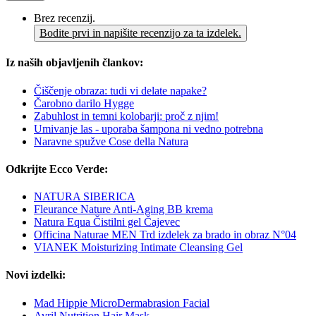
Brez recenzij.
Bodite prvi in napišite recenzijo za ta izdelek.
Iz naših objavljenih člankov:
Čiščenje obraza: tudi vi delate napake?
Čarobno darilo Hygge
Zabuhlost in temni kolobarji: proč z njim!
Umivanje las - uporaba šampona ni vedno potrebna
Naravne spužve Cose della Natura
Odkrijte Ecco Verde:
NATURA SIBERICA
Fleurance Nature Anti-Aging BB krema
Natura Equa Čistilni gel Čajevec
Officina Naturae MEN Trd izdelek za brado in obraz N°04
VIANEK Moisturizing Intimate Cleansing Gel
Novi izdelki:
Mad Hippie MicroDermabrasion Facial
Avril Nutrition Hair Mask