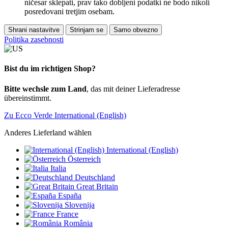
ničesar sklepati, prav tako dobljeni podatki ne bodo nikoli
posredovani tretjim osebam.
Shrani nastavitve
Strinjam se
Samo obvezno
Politika zasebnosti
Bist du im richtigen Shop?
Bitte wechsle zum Land
, das mit deiner Lieferadresse
übereinstimmt.
Zu Ecco Verde International (English)
Anderes Lieferland wählen
International (English)
Österreich
Italia
Deutschland
Great Britain
España
Slovenija
France
România