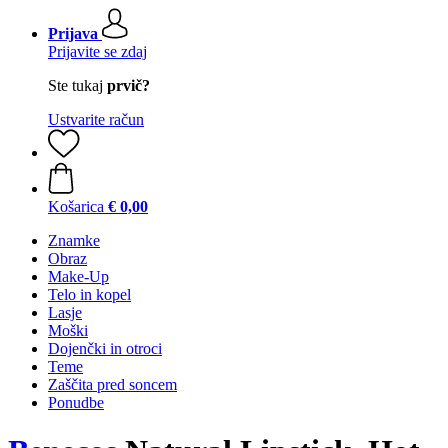
Prijava
Prijavite se zdaj
Ste tukaj
prvič?
Ustvarite račun
Košarica
€ 0,00
Znamke
Obraz
Make-Up
Telo in kopel
Lasje
Moški
Dojenčki in otroci
Teme
Zaščita pred soncem
Ponudbe