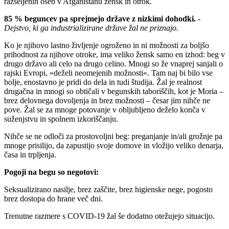
razseljenih oseb v Afganistanu žensk in otrok.
85 % beguncev pa sprejmejo države z nizkimi dohodki.
-
Dejstvo, ki ga industrializirane države žal ne priznajo.
Ko je njihovo lastno življenje ogroženo in ni možnosti za boljšo
prihodnost za njihove otroke, ima veliko žensk samo en izhod: beg v
drugo državo ali celo na drugo celino. Mnogi so že vnaprej sanjali o
rajski Evropi, »deželi neomejenih možnosti«. Tam naj bi bilo vse
bolje, enostavno je pridi do dela in tudi študija. Žal je realnost
drugačna in mnogi so obtičali v begunskih taboriščih, kot je Moria –
brez delovnega dovoljenja in brez možnosti – česar jim nihče ne
pove. Žal se za mnoge potovanje v obljubljeno deželo konča v
suženjstvu in spolnem izkoriščanju.
Nihče se ne odloči za prostovoljni beg: preganjanje in/ali grožnje pa
mnoge prisilijo, da zapustijo svoje domove in vložijo veliko denarja,
časa in trpljenja.
Pogoji na begu so negotovi:
Seksualizirano nasilje, brez zaščite, brez higienske nege, pogosto
brez dostopa do hrane več dni.
Trenutne razmere s COVID-19 žal še dodatno otežujejo situacijo.