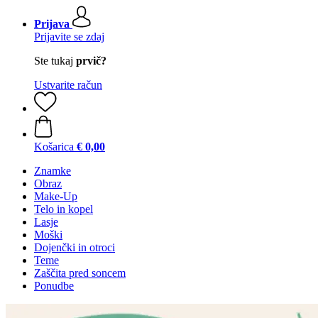
Prijava
Prijavite se zdaj
Ste tukaj
prvič?
Ustvarite račun
Košarica
€ 0,00
Znamke
Obraz
Make-Up
Telo in kopel
Lasje
Moški
Dojenčki in otroci
Teme
Zaščita pred soncem
Ponudbe