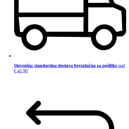
Slovenija: standardna dostava brezplačna za pošiljke
nad
€ 42,90