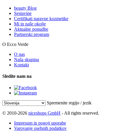
beauty Blog
Sestavine
Certifikati naravne kozmetike
Mi in naše okolje
Aktualne ponudbe
Partnerski program
O Ecco Verde
O nas
Naša skupina
Kontakt
Sledite nam na
Spremenite regijo / jezik
© 2010-2026
niceshops GmbH
- All rights reserved.
Impresum in pogoji uporabe
Varovanje osebnih podatkov