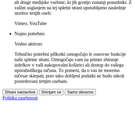
ali druge medijske vsebine, ki jih gostijo zunanji ponudniki. Z
vašim soglasjem na tej spletni strani uporabljamo naslednje
storitve tretjih oseb:
Vimeo, YouTube
Nujno potrebno
Vedno aktivno
Tehnično potrebni piškotki omogočajo le osnovne funkcije
naše spletne strani. Omogočajo vam na primer zbiranje
izdelkov v vaši nakupovalni košarici ali dostop do vašega
uporabniškega računa. To pomeni, da o vas ne moremo
ničesar sklepati, prav tako dobljeni podatki ne bodo nikoli
posredovani tretjim osebam.
Shrani nastavitve
Strinjam se
Samo obvezno
Politika zasebnosti