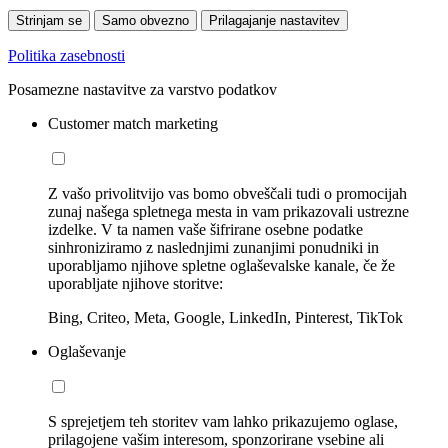
Strinjam se
Samo obvezno
Prilagajanje nastavitev
Politika zasebnosti
Posamezne nastavitve za varstvo podatkov
Customer match marketing
Z vašo privolitvijo vas bomo obveščali tudi o promocijah
zunaj našega spletnega mesta in vam prikazovali ustrezne
izdelke. V ta namen vaše šifrirane osebne podatke
sinhroniziramo z naslednjimi zunanjimi ponudniki in
uporabljamo njihove spletne oglaševalske kanale, če že
uporabljate njihove storitve:
Bing, Criteo, Meta, Google, LinkedIn, Pinterest, TikTok
Oglaševanje
S sprejetjem teh storitev vam lahko prikazujemo oglase,
prilagojene vašim interesom, sponzorirane vsebine ali