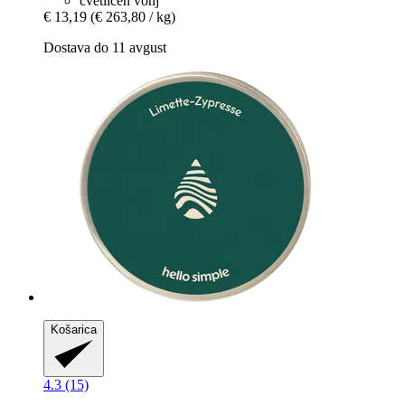
cvetličen vonj
€ 13,19
(€ 263,80 / kg)
Dostava do 11 avgust
Košarica
4.3 (15)