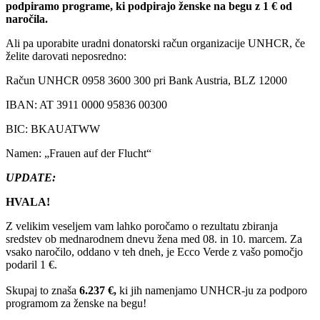
podpiramo programe, ki podpirajo ženske na begu z 1 € od
naročila.
Ali pa uporabite uradni donatorski račun organizacije UNHCR, če
želite darovati neposredno:
Račun UNHCR 0958 3600 300 pri Bank Austria, BLZ 12000
IBAN: AT 3911 0000 95836 00300
BIC: BKAUATWW
Namen: „Frauen auf der Flucht“
UPDATE:
HVALA!
Z velikim veseljem vam lahko poročamo o rezultatu zbiranja
sredstev ob mednarodnem dnevu žena med 08. in 10. marcem. Za
vsako naročilo, oddano v teh dneh, je Ecco Verde z vašo pomočjo
podaril 1 €.
Skupaj to znaša
6.237 €,
ki jih namenjamo UNHCR-ju za podporo
programom za ženske na begu!