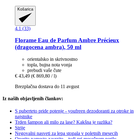
Košarica
4.1 (33)
Florame
Eau de Parfum Ambre Précieux
(dragocena ambra), 50 ml
orientalsko in skrivnostno
topla, bujna nota vonja
prebudi vaše čute
€ 43,49
(€ 869,80 / l)
Brezplačna dostava do 11 avgust
Iz naših objavljenih člankov:
S puberteto pride potenje - youfreen dezodoranti za otroke in
najstnike
Trden šampon ali milo za lase? Kakšna je razlika?
Strije
Negovalni nasveti za lepa stopala v poletnih mesecih
Operite namesto zavrzite – tudi pri mesečnem perilu