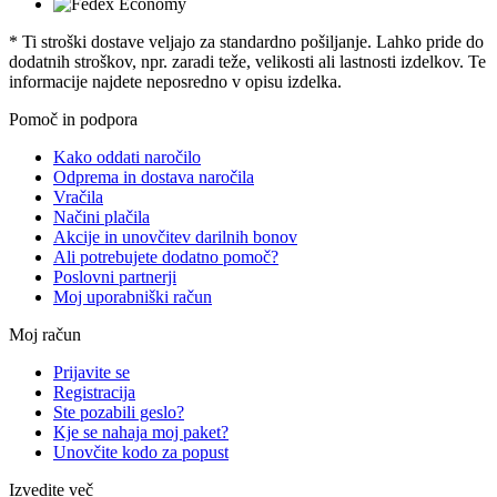
* Ti stroški dostave veljajo za standardno pošiljanje. Lahko pride do
dodatnih stroškov, npr. zaradi teže, velikosti ali lastnosti izdelkov. Te
informacije najdete neposredno v opisu izdelka.
Pomoč in podpora
Kako oddati naročilo
Odprema in dostava naročila
Vračila
Načini plačila
Akcije in unovčitev darilnih bonov
Ali potrebujete dodatno pomoč?
Poslovni partnerji
Moj uporabniški račun
Moj račun
Prijavite se
Registracija
Ste pozabili geslo?
Kje se nahaja moj paket?
Unovčite kodo za popust
Izvedite več