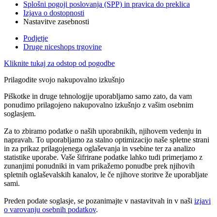
Splošni pogoji poslovanja (SPP) in pravica do preklica
Izjava o dostopnosti
Nastavitve zasebnosti
Podjetje
Druge niceshops trgovine
Kliknite tukaj za odstop od pogodbe
Prilagodite svojo nakupovalno izkušnjo
Piškotke in druge tehnologije uporabljamo samo zato, da vam
ponudimo prilagojeno nakupovalno izkušnjo z vašim osebnim
soglasjem.
Za to zbiramo podatke o naših uporabnikih, njihovem vedenju in
napravah. To uporabljamo za stalno optimizacijo naše spletne strani
in za prikaz prilagojenega oglaševanja in vsebine ter za analizo
statistike uporabe. Vaše šifrirane podatke lahko tudi primerjamo z
zunanjimi ponudniki in vam prikažemo ponudbe prek njihovih
spletnih oglaševalskih kanalov, le če njihove storitve že uporabljate
sami.
Preden podate soglasje, se pozanimajte v nastavitvah in v naši
izjavi
o varovanju osebnih podatkov
.