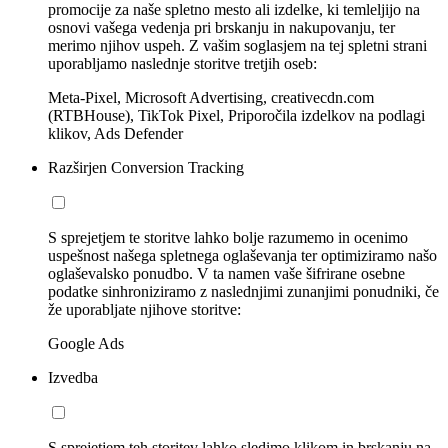
promocije za naše spletno mesto ali izdelke, ki temleljijo na
osnovi vašega vedenja pri brskanju in nakupovanju, ter
merimo njihov uspeh. Z vašim soglasjem na tej spletni strani
uporabljamo naslednje storitve tretjih oseb:
Meta-Pixel, Microsoft Advertising, creativecdn.com
(RTBHouse), TikTok Pixel, Priporočila izdelkov na podlagi
klikov, Ads Defender
Razširjen Conversion Tracking
S sprejetjem te storitve lahko bolje razumemo in ocenimo
uspešnost našega spletnega oglaševanja ter optimiziramo našo
oglaševalsko ponudbo. V ta namen vaše šifrirane osebne
podatke sinhroniziramo z naslednjimi zunanjimi ponudniki, če
že uporabljate njihove storitve:
Google Ads
Izvedba
S sprejetjem teh storitev lahko sledimo klikom in brskanju na