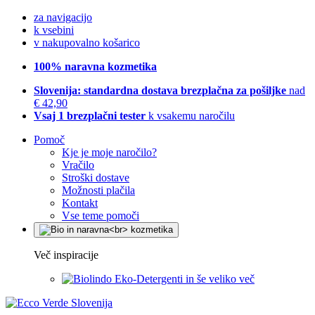
za navigacijo
k vsebini
v nakupovalno košarico
100% naravna kozmetika
Slovenija: standardna dostava brezplačna za pošiljke
nad
€ 42,90
Vsaj 1 brezplačni tester
k vsakemu naročilu
Pomoč
Kje je moje naročilo?
Vračilo
Stroški dostave
Možnosti plačila
Kontakt
Vse teme pomoči
Več inspiracije
Eko-Detergenti in še veliko več