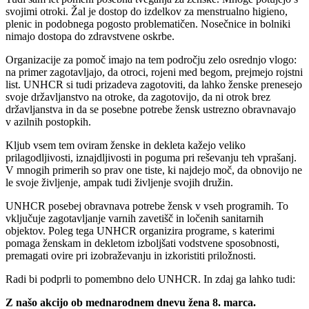
svojimi otroki. Žal je dostop do izdelkov za menstrualno higieno,
plenic in podobnega pogosto problematičen. Nosečnice in bolniki
nimajo dostopa do zdravstvene oskrbe.
Organizacije za pomoč imajo na tem področju zelo osrednjo vlogo:
na primer zagotavljajo, da otroci, rojeni med begom, prejmejo rojstni
list. UNHCR si tudi prizadeva zagotoviti, da lahko ženske prenesejo
svoje državljanstvo na otroke, da zagotovijo, da ni otrok brez
državljanstva in da se posebne potrebe žensk ustrezno obravnavajo
v azilnih postopkih.
Kljub vsem tem oviram ženske in dekleta kažejo veliko
prilagodljivosti, iznajdljivosti in poguma pri reševanju teh vprašanj.
V mnogih primerih so prav one tiste, ki najdejo moč, da obnovijo ne
le svoje življenje, ampak tudi življenje svojih družin.
UNHCR posebej obravnava potrebe žensk v vseh programih. To
vključuje zagotavljanje varnih zavetišč in ločenih sanitarnih
objektov. Poleg tega UNHCR organizira programe, s katerimi
pomaga ženskam in dekletom izboljšati vodstvene sposobnosti,
premagati ovire pri izobraževanju in izkoristiti priložnosti.
Radi bi podprli to pomembno delo UNHCR. In zdaj ga lahko tudi:
Z našo akcijo ob mednarodnem dnevu žena 8. marca.