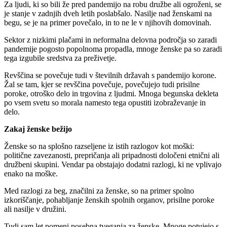
Za ljudi, ki so bili že pred pandemijo na robu družbe ali ogroženi, se
je stanje v zadnjih dveh letih poslabšalo. Nasilje nad ženskami na
begu, se je na primer povečalo, in to ne le v njihovih domovinah.
Sektor z nizkimi plačami in neformalna delovna področja so zaradi
pandemije pogosto popolnoma propadla, mnoge ženske pa so zaradi
tega izgubile sredstva za preživetje.
Revščina se povečuje tudi v številnih državah s pandemijo korone.
Žal se tam, kjer se revščina povečuje, povečujejo tudi prisilne
poroke, otroško delo in trgovina z ljudmi. Mnoga begunska dekleta
po vsem svetu so morala namesto tega opustiti izobraževanje in
delo.
Zakaj ženske bežijo
Ženske so na splošno razseljene iz istih razlogov kot moški:
politične zavezanosti, prepričanja ali pripadnosti določeni etnični ali
družbeni skupini. Vendar pa obstajajo dodatni razlogi, ki ne vplivajo
enako na moške.
Med razlogi za beg, značilni za ženske, so na primer spolno
izkoriščanje, pohabljanje ženskih spolnih organov, prisilne poroke
ali nasilje v družini.
Tudi sam let pomeni posebna tveganja za ženske. Mnoge potujejo s