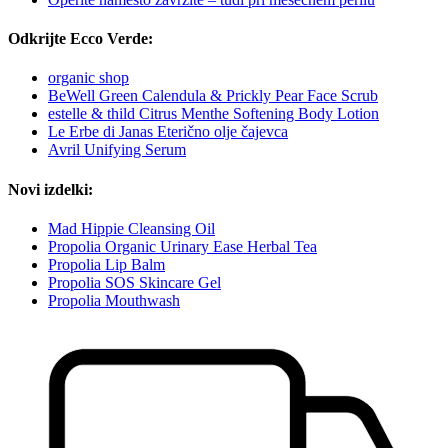
Odkrijte Ecco Verde:
organic shop
BeWell Green Calendula & Prickly Pear Face Scrub
estelle & thild Citrus Menthe Softening Body Lotion
Le Erbe di Janas Eterično olje čajevca
Avril Unifying Serum
Novi izdelki:
Mad Hippie Cleansing Oil
Propolia Organic Urinary Ease Herbal Tea
Propolia Lip Balm
Propolia SOS Skincare Gel
Propolia Mouthwash