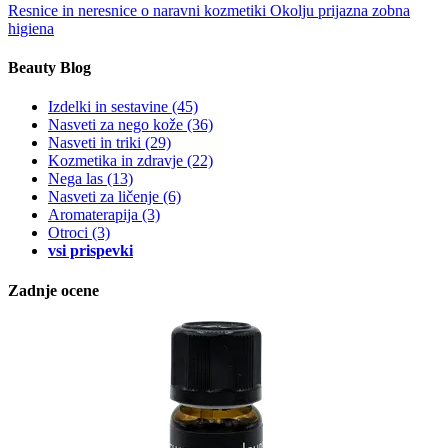
Resnice in neresnice o naravni kozmetiki
Okolju prijazna zobna
higiena
Beauty Blog
Izdelki in sestavine
(45)
Nasveti za nego kože
(36)
Nasveti in triki
(29)
Kozmetika in zdravje
(22)
Nega las
(13)
Nasveti za ličenje
(6)
Aromaterapija
(3)
Otroci
(3)
vsi prispevki
Zadnje ocene