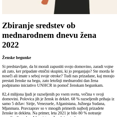
Zbiranje sredstev ob
mednarodnem dnevu žena
2022
Ženske begunke
Si predstavljate, da bi morali zapustiti svojo domovino, zaradi vojne
ali zato, ker pripadate etnični skupini, ki jo preganjajo? Ste morda še
noseči ali imate s seboj svoje otroke? Tudi nas prizadane, kaj morajo
prestati ženske na begu, zato letošnji mednarodni dan žena
podpiramo iniciativo UNHCR in pomoč ženskam begunkam.
82,4 milijona ljudi je razseljenih po vsem svetu, večina v svoji
domovini. Polovica jih je žensk in deklet. 68 % razseljenih prihaja iz
samo 5 držav: Sirije, Venezuele, Afganistana, Južnega Sudana,
Mjanmara. Pravzaprav so v mnogih primerih najbolj prizadete
ženske in dekleta. Na primer, leta 2021 je bilo 80 % notranje