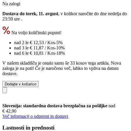
Na zalogi
Dostava do torek, 11. avgust
, v kolikor naročite do dne
nedelja do
23:59 ure
.
Na voljo količinski popust!
nad 2 le
€ 12,53
/ Kos
-5%
nad 3 le
€ 11,87
/ Kos
-10%
nad 6 le
€ 10,81
/ Kos
-18%
V našem skladišču je ostalo samo še 33 kosov tega artikla. Nova
zaloga je na poti! Če je naročeno več, lahko to vpliva na datum
dostave.
Dodajte v košarico
Slovenija: standardna dostava brezplačna za pošiljke
nad
€ 42,90
Več informacij o odpremi in dostavi
Lastnosti in prednosti