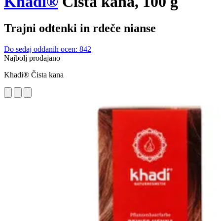
Khadi®
Čista kana, 100 g
Trajni odtenki in rdeče nianse
Do sedaj oddanih ocen: 842
Najbolj prodajano
Khadi® Čista kana