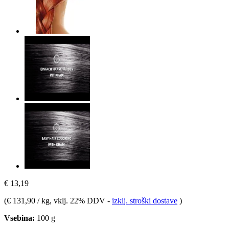
€ 13,19
(
€ 131,90 / kg
, vklj. 22% DDV
-
izklj. stroški dostave
)
Vsebina:
100 g