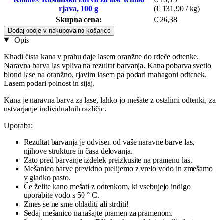
rjava, 100 g
(€ 131,90 / kg)
Skupna cena:
€ 26,38
Dodaj oboje v nakupovalno košarico
Opis
Khadi čista kana v prahu daje lasem oranžne do rdeče odtenke.
Naravna barva las vpliva na rezultat barvanja. Kana pobarva svetlo
blond lase na oranžno, rjavim lasem pa podari mahagoni odtenek.
Lasem podari polnost in sijaj.
Kana je naravna barva za lase, lahko jo mešate z ostalimi odtenki, za
ustvarjanje individualnih različic.
Uporaba:
Rezultat barvanja je odvisen od vaše naravne barve las,
njihove strukture in časa delovanja.
Zato pred barvanje izdelek preizkusite na pramenu las.
Mešanico barve previdno prelijemo z vrelo vodo in zmešamo
v gladko pasto.
Če želite kano mešati z odtenkom, ki vsebujejo indigo
uporabite vodo s 50 ° C.
Zmes se ne sme ohladiti ali strditi!
Sedaj mešanico nanašajte pramen za pramenom.