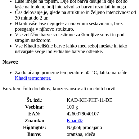
Lase imejte na toplem. Dlje kot barva deluje in dlje kot so
lasje na toplem, bolj intenzivni so barvni rezultati in nega.
Čas delovanje je, glede na strukturo in željeno intenzivnost od
30 minut do 2 ur.
Hkrati vaše lase negujete z naravnimi sestavinami, brez
poseganja v njihovo strukturo.
Vse zeliščne barve so testirane za škodljive snovi in pod
strogim nadzorom.
Vse Khadi zeliščne barve lahko med seboj mešate in tako
ustvarjate svoje individualne barvne odtenke.
Nasvet
:
Za določanje primerne temperature 50 ° C, lahko naročite
Khadi termometer.
Brez kemičnih dodatkov, konzervansov ali umetnih barvil.
Št. izd.:
KAD-KH-PHF-11-DE
Vsebina:
100 g
EAN:
4260378040107
Znamka:
Khadi®
Highlights:
Najbolj prodajano
Barve:
oranžna, rdeča