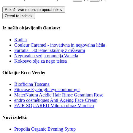
Prikaži vse recenzije uporabnikov
Oceni ta izdelek
Iz naših objavljenih člankov:
Kadila
Couleur Caramel - inovativna in negovalna ličila
Farfalla - 30 letne izkušnje z dišavami
Negovalna serija opuncija Weleda
Kokosvo olje za nego telesa
Odkrijte Ecco Verde:
Biofficina Toscana
Fitocose Eyebright eye contour gel
MaterNatura Acidic Hair Rinse Geranium Rose
endro cosmétiques Anti-Ageing Face Cream
FAIR SQUARED Milo za obraz Marelica
Novi izdelki:
Propolia Organic Evening Syrup