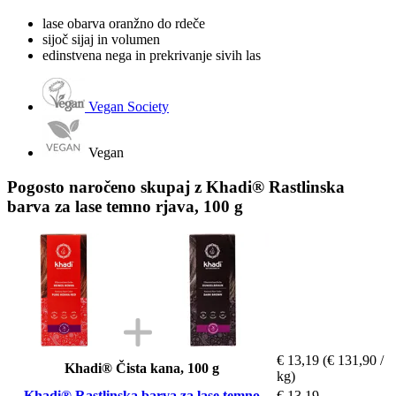
lase obarva oranžno do rdeče
sijoč sijaj in volumen
edinstvena nega in prekrivanje sivih las
Vegan Society
Vegan
Pogosto naročeno skupaj z Khadi® Rastlinska
barva za lase temno rjava, 100 g
€ 13,19
(€ 131,90 /
Khadi® Čista kana, 100 g
kg)
Khadi® Rastlinska barva za lase temno
€ 13,19