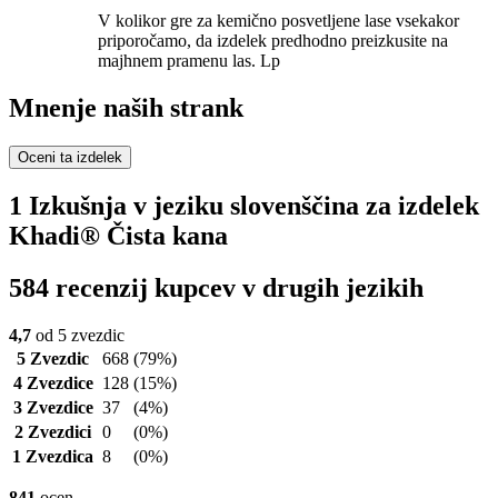
V kolikor gre za kemično posvetljene lase vsekakor
priporočamo, da izdelek predhodno preizkusite na
majhnem pramenu las. Lp
Mnenje naših strank
Oceni ta izdelek
1 Izkušnja v jeziku slovenščina za izdelek
Khadi® Čista kana
584 recenzij kupcev v drugih jezikih
4,7
od 5 zvezdic
5 Zvezdic
668
(79%)
4 Zvezdice
128
(15%)
3 Zvezdice
37
(4%)
2 Zvezdici
0
(0%)
1 Zvezdica
8
(0%)
841
ocen