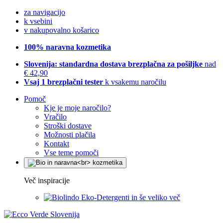
za navigacijo
k vsebini
v nakupovalno košarico
100% naravna kozmetika
Slovenija: standardna dostava brezplačna za pošiljke
nad
€ 42,90
Vsaj 1 brezplačni tester
k vsakemu naročilu
Pomoč
Kje je moje naročilo?
Vračilo
Stroški dostave
Možnosti plačila
Kontakt
Vse teme pomoči
Več inspiracije
Eko-Detergenti in še veliko več