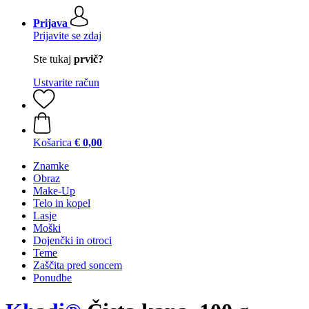
Prijava
Prijavite se zdaj
Ste tukaj
prvič?
Ustvarite račun
Košarica
€ 0,00
Znamke
Obraz
Make-Up
Telo in kopel
Lasje
Moški
Dojenčki in otroci
Teme
Zaščita pred soncem
Ponudbe