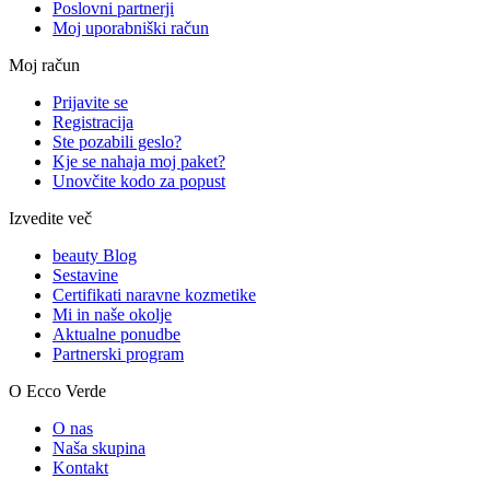
Poslovni partnerji
Moj uporabniški račun
Moj račun
Prijavite se
Registracija
Ste pozabili geslo?
Kje se nahaja moj paket?
Unovčite kodo za popust
Izvedite več
beauty Blog
Sestavine
Certifikati naravne kozmetike
Mi in naše okolje
Aktualne ponudbe
Partnerski program
O Ecco Verde
O nas
Naša skupina
Kontakt