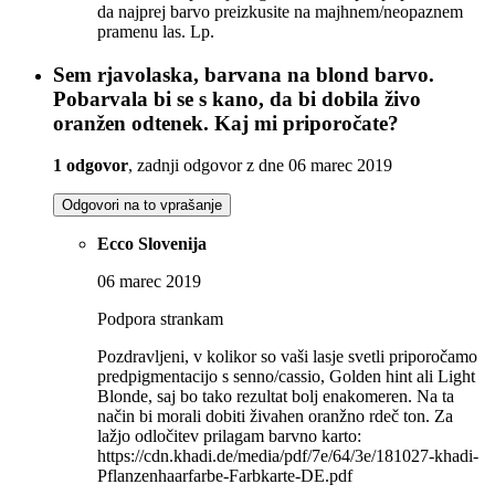
da najprej barvo preizkusite na majhnem/neopaznem
pramenu las. Lp.
Sem rjavolaska, barvana na blond barvo.
Pobarvala bi se s kano, da bi dobila živo
oranžen odtenek. Kaj mi priporočate?
1 odgovor
, zadnji odgovor z dne 06 marec 2019
Odgovori na to vprašanje
Ecco Slovenija
06 marec 2019
Podpora strankam
Pozdravljeni, v kolikor so vaši lasje svetli priporočamo
predpigmentacijo s senno/cassio, Golden hint ali Light
Blonde, saj bo tako rezultat bolj enakomeren. Na ta
način bi morali dobiti živahen oranžno rdeč ton. Za
lažjo odločitev prilagam barvno karto:
https://cdn.khadi.de/media/pdf/7e/64/3e/181027-khadi-
Pflanzenhaarfarbe-Farbkarte-DE.pdf