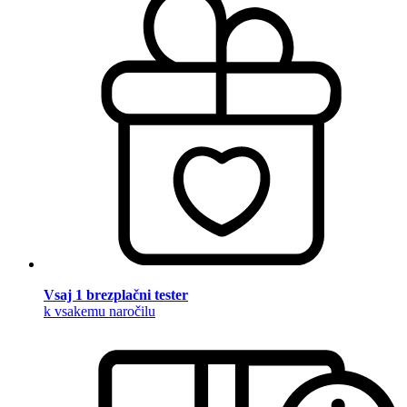
Vsaj 1 brezplačni tester
k vsakemu naročilu