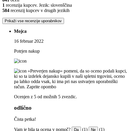
1
recenzija kupcev. Jezik: slovenščina
584
recenzij kupcev v drugih jezikih
Prikaži vse recenzije uporabnikov
Mojca
16 februar 2022
Potrjen nakup
»Preverjen nakup« pomeni, da so oceno podali kupci,
ki so ta izdelek dejansko kupili v naši spletni trgovini, oceno
pa lahko odda vsak, ki ima pri nas ustvarjen uporabniški
račun.
Zaprite opombo
Ocenjen z 5 od možnih 5 zvezdic.
odlično
Čista petka!
Vam je bila ta ocena v pomoč?
(1)
(1)
Da
Ne