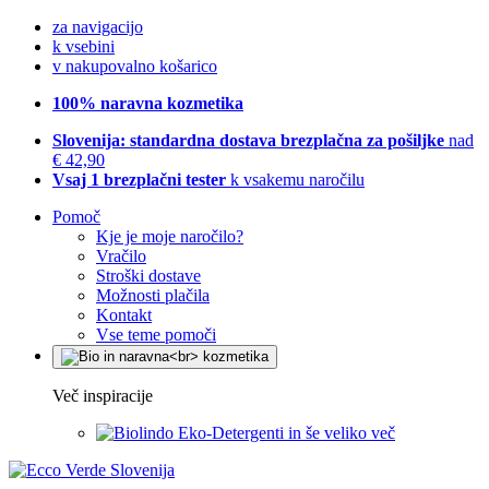
za navigacijo
k vsebini
v nakupovalno košarico
100% naravna kozmetika
Slovenija: standardna dostava brezplačna za pošiljke
nad
€ 42,90
Vsaj 1 brezplačni tester
k vsakemu naročilu
Pomoč
Kje je moje naročilo?
Vračilo
Stroški dostave
Možnosti plačila
Kontakt
Vse teme pomoči
Več inspiracije
Eko-Detergenti in še veliko več