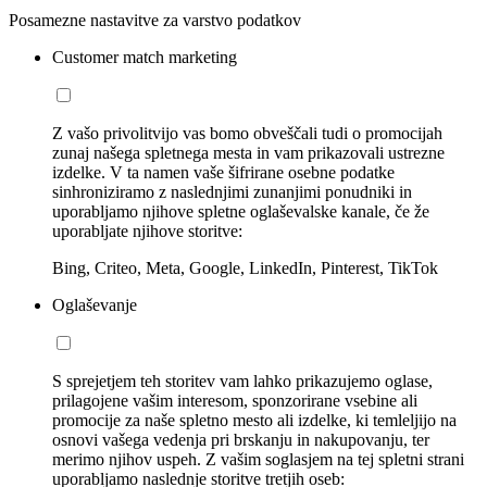
Posamezne nastavitve za varstvo podatkov
Customer match marketing
Z vašo privolitvijo vas bomo obveščali tudi o promocijah
zunaj našega spletnega mesta in vam prikazovali ustrezne
izdelke. V ta namen vaše šifrirane osebne podatke
sinhroniziramo z naslednjimi zunanjimi ponudniki in
uporabljamo njihove spletne oglaševalske kanale, če že
uporabljate njihove storitve:
Bing, Criteo, Meta, Google, LinkedIn, Pinterest, TikTok
Oglaševanje
S sprejetjem teh storitev vam lahko prikazujemo oglase,
prilagojene vašim interesom, sponzorirane vsebine ali
promocije za naše spletno mesto ali izdelke, ki temleljijo na
osnovi vašega vedenja pri brskanju in nakupovanju, ter
merimo njihov uspeh. Z vašim soglasjem na tej spletni strani
uporabljamo naslednje storitve tretjih oseb: