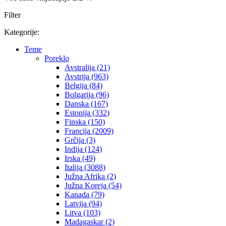
Filter
Kategorije:
Teme
Poreklo
Avstralija (21)
Avstrija (963)
Belgija (84)
Bolgarija (96)
Danska (167)
Estonija (332)
Finska (150)
Francija (2009)
Grčija (3)
Indija (124)
Irska (49)
Italija (3088)
Južna Afrika (2)
Južna Koreja (54)
Kanada (79)
Latvija (94)
Litva (103)
Madagaskar (2)