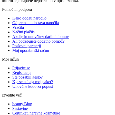
informacije najdete neposredno v opisu izdelka.
Pomoč in podpora
Kako oddati naročilo
Odprema in dostava naročila
Vračila
Načini plačila
Akcije in unovčitev darilnih bonov
Ali potrebujete dodatno pomoč?
Poslovni partnerji
Moj uporabniški račun
Moj račun
Prijavite se
Registracija
Ste pozabili geslo?
Kje se nahaja moj paket?
Unovčite kodo za popust
Izvedite več
beauty Blog
Sestavine
Certifikati naravne kozmetike