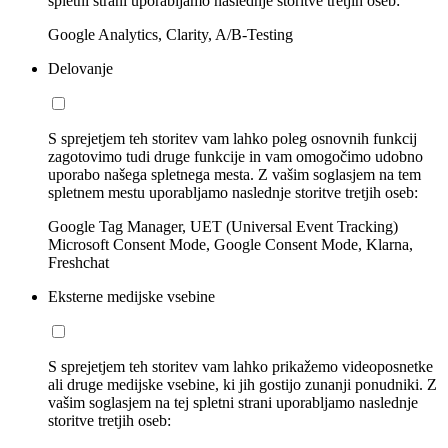
spletni strani uporabljamo naslednje storitve tretjih oseb:
Google Analytics, Clarity, A/B-Testing
Delovanje
S sprejetjem teh storitev vam lahko poleg osnovnih funkcij
zagotovimo tudi druge funkcije in vam omogočimo udobno
uporabo našega spletnega mesta. Z vašim soglasjem na tem
spletnem mestu uporabljamo naslednje storitve tretjih oseb:
Google Tag Manager, UET (Universal Event Tracking)
Microsoft Consent Mode, Google Consent Mode, Klarna,
Freshchat
Eksterne medijske vsebine
S sprejetjem teh storitev vam lahko prikažemo videoposnetke
ali druge medijske vsebine, ki jih gostijo zunanji ponudniki. Z
vašim soglasjem na tej spletni strani uporabljamo naslednje
storitve tretjih oseb: