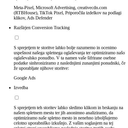
Meta-Pixel, Microsoft Advertising, creativecdn.com
(RTBHouse), TikTok Pixel, Priporočila izdelkov na podlagi
klikov, Ads Defender
Razširjen Conversion Tracking
S sprejetjem te storitve lahko bolje razumemo in ocenimo
uspešnost našega spletnega oglaševanja ter optimiziramo našo
oglaševalsko ponudbo. V ta namen vaše šifrirane osebne
podatke sinhroniziramo z naslednjimi zunanjimi ponudniki, če
že uporabljate njihove storitve:
Google Ads
Izvedba
S sprejetjem teh storitev lahko sledimo klikom in brskanju na
našem spletnem mestu ter jih anonimno analiziramo, da
optimiziramo naše spletno mesto in nenehno izboljšujemo
celotno uporabniško izkušnjo. Z vašim soglasjem na tej