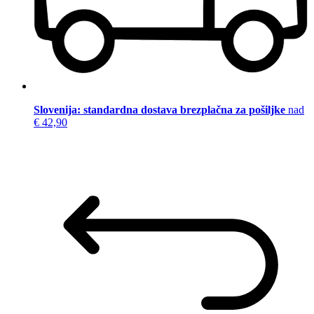
Slovenija: standardna dostava brezplačna za pošiljke
nad
€ 42,90