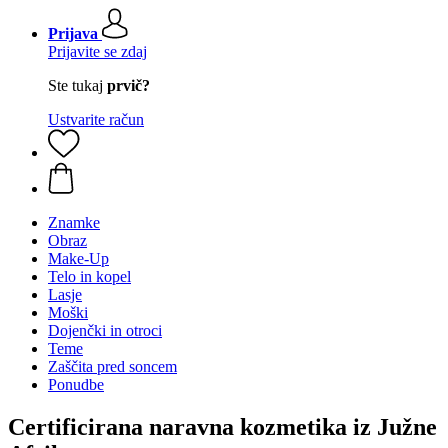
Prijava
Prijavite se zdaj
Ste tukaj
prvič?
Ustvarite račun
Znamke
Obraz
Make-Up
Telo in kopel
Lasje
Moški
Dojenčki in otroci
Teme
Zaščita pred soncem
Ponudbe
Certificirana naravna kozmetika iz Južne