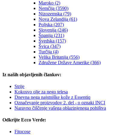
Maroko (2)
Nemčija (3590)
Nizozemska (79)
Nova Zelandija (61)
Poljska (207)
Slovenija (246)
Španija (231)
Švedska (157)
Švica (347)
Turčija (4)
Velika Britanija (556)
Združene Države Amerike (366)
Iz naših objavljenih člankov:
Strije
Kokosvo olje za nego telesa
Dnevna nega najstniške kože z Essentiq
Označevanje proizvodov 2. del - o oznaki INCI
Naravno čiščenje vašega oblazinjenega pohištva
Odkrijte Ecco Verde:
Fitocose