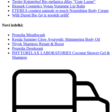
Tiroler Kräuterhof Bio mešanica dišav "Gute Laune"
Biopark Cosmetics Vegan Yummme Lip Balm
ETEREA cosmesi naturale re-touch Nourishing Body Cream
Willi Dungl Bio čaj iz gorskih zelišč
Novi izdelki:
Propolia Mouthwash
Kerala Summer Glow Ayurvedic Shimmering Body Oil
Niyok Shampoo Repair & Boost
Propolia Deodorant
PHYTORELAX LABORATORIES Coconut Shower Gel &
Shampoo