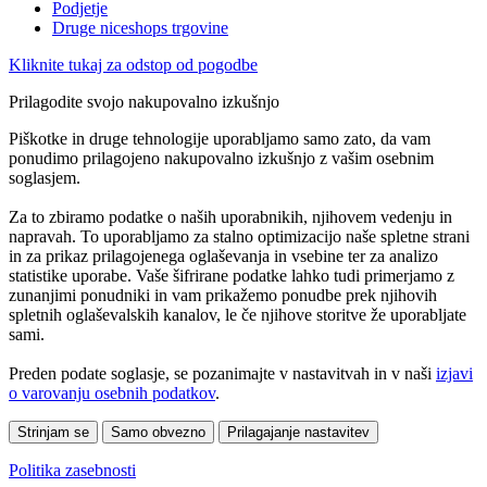
Podjetje
Druge niceshops trgovine
Kliknite tukaj za odstop od pogodbe
Prilagodite svojo nakupovalno izkušnjo
Piškotke in druge tehnologije uporabljamo samo zato, da vam
ponudimo prilagojeno nakupovalno izkušnjo z vašim osebnim
soglasjem.
Za to zbiramo podatke o naših uporabnikih, njihovem vedenju in
napravah. To uporabljamo za stalno optimizacijo naše spletne strani
in za prikaz prilagojenega oglaševanja in vsebine ter za analizo
statistike uporabe. Vaše šifrirane podatke lahko tudi primerjamo z
zunanjimi ponudniki in vam prikažemo ponudbe prek njihovih
spletnih oglaševalskih kanalov, le če njihove storitve že uporabljate
sami.
Preden podate soglasje, se pozanimajte v nastavitvah in v naši
izjavi
o varovanju osebnih podatkov
.
Strinjam se
Samo obvezno
Prilagajanje nastavitev
Politika zasebnosti