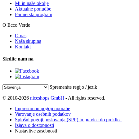
Mi in naše okolje
Aktualne ponudbe
Partnerski program
O Ecco Verde
O nas
Naša skupina
Kontakt
Sledite nam na
Spremenite regijo / jezik
© 2010-2026
niceshops GmbH
- All rights reserved.
Impresum in pogoji uporabe
Varovanje osebnih podatkov
Splošni pogoji poslovanja (SPP) in pravica do preklica
Izjava o dostopnosti
Nastavitve zasebnosti