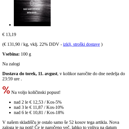
€ 13,19
(
€ 131,90 / kg
, vklj. 22% DDV
-
izklj. stroški dostave
)
Vsebina:
100 g
Na zalogi
Dostava do torek, 11. avgust
, v kolikor naročite do dne
nedelja do
23:59 ure
.
Na voljo količinski popust!
nad 2 le
€ 12,53
/ Kos
-5%
nad 3 le
€ 11,87
/ Kos
-10%
nad 6 le
€ 10,81
/ Kos
-18%
V našem skladišču je ostalo samo še 52 kosov tega artikla. Nova
zaloga je na poti! Če je naročeno več, lahko to vpliva na datum