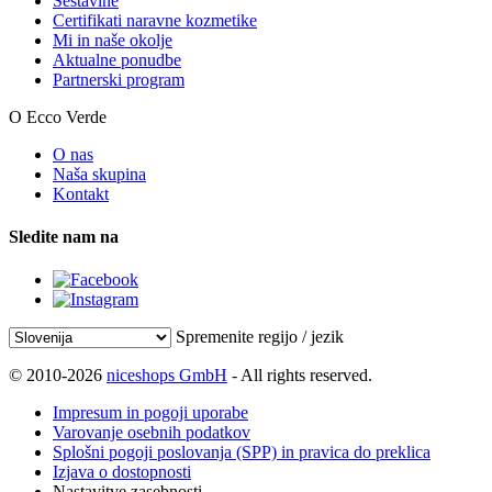
Sestavine
Certifikati naravne kozmetike
Mi in naše okolje
Aktualne ponudbe
Partnerski program
O Ecco Verde
O nas
Naša skupina
Kontakt
Sledite nam na
Spremenite regijo / jezik
© 2010-2026
niceshops GmbH
- All rights reserved.
Impresum in pogoji uporabe
Varovanje osebnih podatkov
Splošni pogoji poslovanja (SPP) in pravica do preklica
Izjava o dostopnosti
Nastavitve zasebnosti