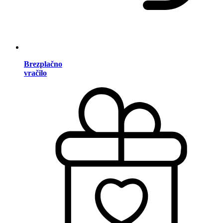
Brezplačno
vračilo