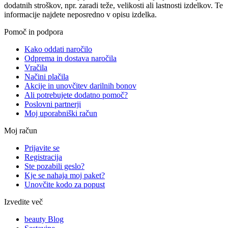
dodatnih stroškov, npr. zaradi teže, velikosti ali lastnosti izdelkov. Te
informacije najdete neposredno v opisu izdelka.
Pomoč in podpora
Kako oddati naročilo
Odprema in dostava naročila
Vračila
Načini plačila
Akcije in unovčitev darilnih bonov
Ali potrebujete dodatno pomoč?
Poslovni partnerji
Moj uporabniški račun
Moj račun
Prijavite se
Registracija
Ste pozabili geslo?
Kje se nahaja moj paket?
Unovčite kodo za popust
Izvedite več
beauty Blog