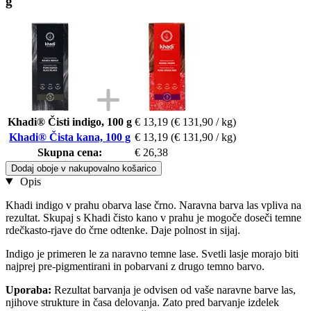
g
Khadi® Čisti indigo, 100 g
€ 13,19
(€ 131,90 / kg)
Khadi® Čista kana, 100 g
€ 13,19
(€ 131,90 / kg)
Skupna cena:
€ 26,38
Dodaj oboje v nakupovalno košarico
Opis
Khadi indigo v prahu obarva lase črno. Naravna barva las vpliva na
rezultat. Skupaj s Khadi čisto kano v prahu je mogoče doseči temne
rdečkasto-rjave do črne odtenke. Daje polnost in sijaj.
Indigo je primeren le za naravno temne lase. Svetli lasje morajo biti
najprej pre-pigmentirani in pobarvani z drugo temno barvo.
Uporaba:
Rezultat barvanja je odvisen od vaše naravne barve las,
njihove strukture in časa delovanja. Zato pred barvanje izdelek