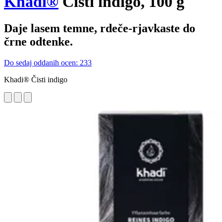
Khadi®
Čisti indigo, 100 g
Daje lasem temne, rdeče-rjavkaste do
črne odtenke.
Do sedaj oddanih ocen: 233
Khadi® Čisti indigo