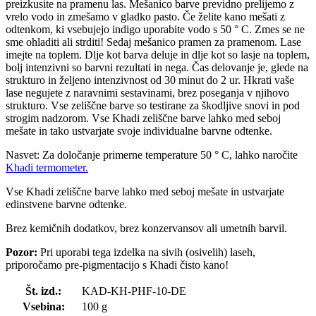
preizkusite na pramenu las. Mešanico barve previdno prelijemo z
vrelo vodo in zmešamo v gladko pasto. Če želite kano mešati z
odtenkom, ki vsebujejo indigo uporabite vodo s 50 ° C. Zmes se ne
sme ohladiti ali strditi! Sedaj mešanico pramen za pramenom. Lase
imejte na toplem. Dlje kot barva deluje in dlje kot so lasje na toplem,
bolj intenzivni so barvni rezultati in nega. Čas delovanje je, glede na
strukturo in željeno intenzivnost od 30 minut do 2 ur. Hkrati vaše
lase negujete z naravnimi sestavinami, brez poseganja v njihovo
strukturo. Vse zeliščne barve so testirane za škodljive snovi in pod
strogim nadzorom. Vse Khadi zeliščne barve lahko med seboj
mešate in tako ustvarjate svoje individualne barvne odtenke.
Nasvet: Za določanje primerne temperature 50 ° C, lahko naročite
Khadi termometer.
Vse Khadi zeliščne barve lahko med seboj mešate in ustvarjate
edinstvene barvne odtenke.
Brez kemičnih dodatkov, brez konzervansov ali umetnih barvil.
Pozor:
Pri uporabi tega izdelka na sivih (osivelih) laseh,
priporočamo pre-pigmentacijo s Khadi čisto kano!
Št. izd.:
KAD-KH-PHF-10-DE
Vsebina:
100 g