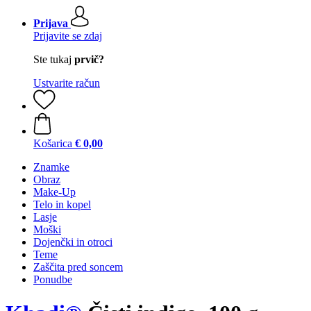
Prijava
Prijavite se zdaj
Ste tukaj
prvič?
Ustvarite račun
Košarica
€ 0,00
Znamke
Obraz
Make-Up
Telo in kopel
Lasje
Moški
Dojenčki in otroci
Teme
Zaščita pred soncem
Ponudbe