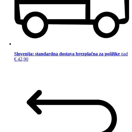
Slovenija: standardna dostava brezplačna za pošiljke
nad
€ 42,90