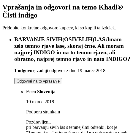
Vprašanja in odgovori na temo Khadi®
Čisti indigo
Pridobite konkretne odgovore kupcev, ki so kupili ta izdelek.
BARVANJE SIVIH(OSIVELIH)LAS:Imam
zelo temno rjave lase, skoraj črne. Ali moram
najprej INDIGO in na to temno rjavo, ali
obratno, najprej temno rjavo in nato INDIGO?
1 odgovor
, zadnji odgovor z dne 19 marec 2018
Odgovori na to vprašanje
Ecco Slovenija
19 marec 2018
Podpora strankam
Pozdravljeni,
pri barvanju sivih las s temnejšimi odtenki, kot je
"Temno rjava" priporočamo, da lase pobarvate v dveh