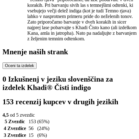
korakih. Pri barvanju sivih las s temnejšimi odtenki, ki
vsebujejo večji delež indiga (kot je tudi Temno rjava)
lahko v nasprotnem primeru pride do neželenih tonov.
Zato priporočamo barvanje v dveh korakih in sicer
najprej lase pobarvajte s Khadi Čisto kano (ali izdelkom
Kana, amla in jatropha). Nato pa nadaljujte z barvanjem
z željenim temnim odtenkom.
Mnenje naših strank
Oceni ta izdelek
0 Izkušnenj v jeziku slovenščina za
izdelek Khadi® Čisti indigo
153 recenzij kupcev v drugih jezikih
4,5
od 5 zvezdic
5 Zvezdic
153
(65%)
4 Zvezdice
56
(24%)
3 Zvezdice
15
(6%)