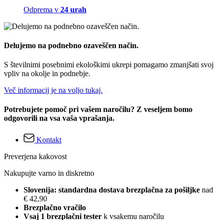
Odprema v
24 urah
Delujemo na podnebno ozaveščen način.
S številnimi posebnimi ekološkimi ukrepi pomagamo zmanjšati svoj
vpliv na okolje in podnebje.
Več informacij je na voljo tukaj.
Potrebujete pomoč pri vašem naročilu? Z veseljem bomo
odgovorili na vsa vaša vprašanja.
Kontakt
Preverjena kakovost
Nakupujte varno in diskretno
Slovenija: standardna dostava brezplačna za pošiljke
nad
€ 42,90
Brezplačno vračilo
Vsaj 1 brezplačni tester
k vsakemu naročilu