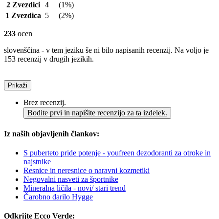
2 Zvezdici
4
(1%)
1 Zvezdica
5
(2%)
233
ocen
slovenščina - v tem jeziku še ni bilo napisanih recenzij. Na voljo je
153 recenzij v drugih jezikih.
Prikaži
Brez recenzij.
Bodite prvi in napišite recenzijo za ta izdelek.
Iz naših objavljenih člankov:
S puberteto pride potenje - youfreen dezodoranti za otroke in
najstnike
Resnice in neresnice o naravni kozmetiki
Negovalni nasveti za športnike
Mineralna ličila - novi/ stari trend
Čarobno darilo Hygge
Odkrijte Ecco Verde: