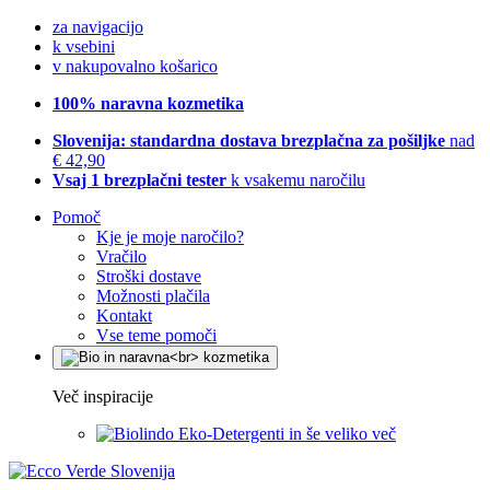
za navigacijo
k vsebini
v nakupovalno košarico
100% naravna kozmetika
Slovenija: standardna dostava brezplačna za pošiljke
nad
€ 42,90
Vsaj 1 brezplačni tester
k vsakemu naročilu
Pomoč
Kje je moje naročilo?
Vračilo
Stroški dostave
Možnosti plačila
Kontakt
Vse teme pomoči
Več inspiracije
Eko-Detergenti in še veliko več