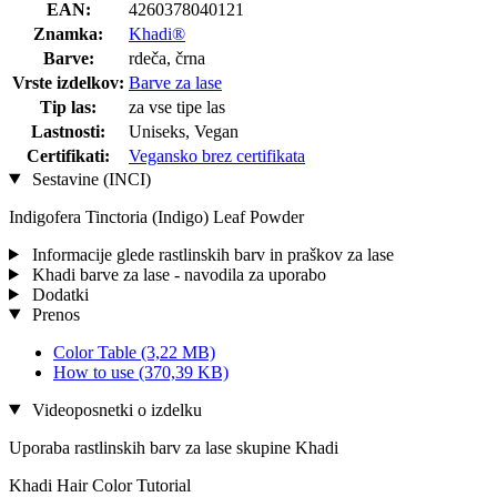
EAN:
4260378040121
Znamka:
Khadi®
Barve:
rdeča, črna
Vrste izdelkov:
Barve za lase
Tip las:
za vse tipe las
Lastnosti:
Uniseks, Vegan
Certifikati:
Vegansko brez certifikata
Sestavine (INCI)
Indigofera Tinctoria (Indigo) Leaf Powder
Informacije glede rastlinskih barv in praškov za lase
Khadi barve za lase - navodila za uporabo
Dodatki
Prenos
Color Table
(3,22 MB)
How to use
(370,39 KB)
Videoposnetki o izdelku
Uporaba rastlinskih barv za lase skupine Khadi
Khadi Hair Color Tutorial