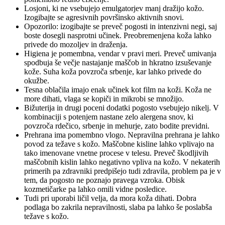
Losjoni, ki ne vsebujejo emulgatorjev manj dražijo kožo.
Izogibajte se agresivnih površinsko aktivnih snovi.
Opozorilo: izogibajte se preveč pogosti in intenzivni negi, saj
boste dosegli nasprotni učinek. Preobremenjena koža lahko
privede do mozoljev in draženja.
Higiena je pomembna, vendar v pravi meri. Preveč umivanja
spodbuja še večje nastajanje maščob in hkratno izsuševanje
kože. Suha koža povzroča srbenje, kar lahko privede do
okužbe.
Tesna oblačila imajo enak učinek kot film na koži. Koža ne
more dihati, vlaga se kopiči in mikrobi se množijo.
Bižuterija in drugi poceni dodatki pogosto vsebujejo nikelj. V
kombinaciji s potenjem nastane zelo alergena snov, ki
povzroča rdečico, srbenje in mehurje, zato bodite previdni.
Prehrana ima pomembno vlogo. Nepravilna prehrana je lahko
povod za težave s kožo. Maščobne kisline lahko vplivajo na
tako imenovane vnetne procese v telesu. Preveč škodljivih
maščobnih kislin lahko negativno vpliva na kožo. V nekaterih
primerih pa zdravniki predpišejo tudi zdravila, problem pa je v
tem, da pogosto ne poznajo pravega vzroka. Obisk
kozmetičarke pa lahko omili vidne posledice.
Tudi pri uporabi ličil velja, da mora koža dihati. Dobra
podlaga bo zakrila nepravilnosti, slaba pa lahko še poslabša
težave s kožo.