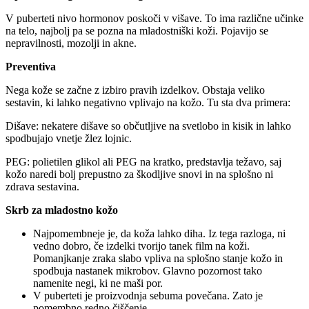
V puberteti nivo hormonov poskoči v višave. To ima različne učinke
na telo, najbolj pa se pozna na mladostniški koži. Pojavijo se
nepravilnosti, mozolji in akne.
Preventiva
Nega kože se začne z izbiro pravih izdelkov. Obstaja veliko
sestavin, ki lahko negativno vplivajo na kožo. Tu sta dva primera:
Dišave: nekatere dišave so občutljive na svetlobo in kisik in lahko
spodbujajo vnetje žlez lojnic.
PEG: polietilen glikol ali PEG na kratko, predstavlja težavo, saj
kožo naredi bolj prepustno za škodljive snovi in na splošno ni
zdrava sestavina.
Skrb za mladostno kožo
Najpomembneje je, da koža lahko diha. Iz tega razloga, ni
vedno dobro, če izdelki tvorijo tanek film na koži.
Pomanjkanje zraka slabo vpliva na splošno stanje kožo in
spodbuja nastanek mikrobov. Glavno pozornost tako
namenite negi, ki ne maši por.
V puberteti je proizvodnja sebuma povečana. Zato je
pomembno redno čiščenje.