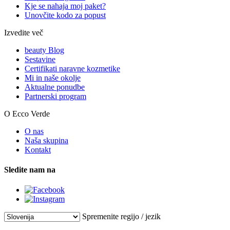
Kje se nahaja moj paket?
Unovčite kodo za popust
Izvedite več
beauty Blog
Sestavine
Certifikati naravne kozmetike
Mi in naše okolje
Aktualne ponudbe
Partnerski program
O Ecco Verde
O nas
Naša skupina
Kontakt
Sledite nam na
Spremenite regijo / jezik