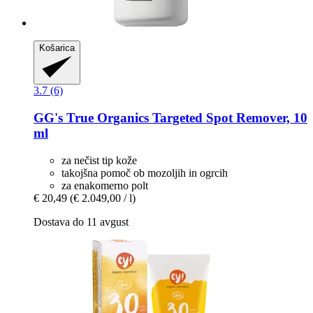
Košarica
3.7 (6)
GG's True Organics
Targeted Spot Remover, 10
ml
za nečist tip kože
takojšna pomoč ob mozoljih in ogrcih
za enakomerno polt
€ 20,49
(€ 2.049,00 / l)
Dostava do 11 avgust