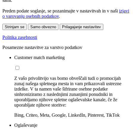
sami.
Preden podate soglasje, se pozanimajte v nastavitvah in v naši
izjavi
o varovanju osebnih podatkov
.
Strinjam se
Samo obvezno
Prilagajanje nastavitev
Politika zasebnosti
Posamezne nastavitve za varstvo podatkov
Customer match marketing
Z vašo privolitvijo vas bomo obveščali tudi o promocijah
zunaj našega spletnega mesta in vam prikazovali ustrezne
izdelke. V ta namen vaše šifrirane osebne podatke
sinhroniziramo z naslednjimi zunanjimi ponudniki in
uporabljamo njihove spletne oglaševalske kanale, če že
uporabljate njihove storitve:
Bing, Criteo, Meta, Google, LinkedIn, Pinterest, TikTok
Oglaševanje