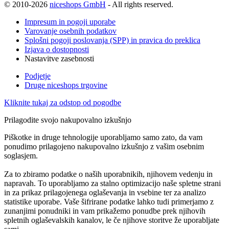
© 2010-2026
niceshops GmbH
- All rights reserved.
Impresum in pogoji uporabe
Varovanje osebnih podatkov
Splošni pogoji poslovanja (SPP) in pravica do preklica
Izjava o dostopnosti
Nastavitve zasebnosti
Podjetje
Druge niceshops trgovine
Kliknite tukaj za odstop od pogodbe
Prilagodite svojo nakupovalno izkušnjo
Piškotke in druge tehnologije uporabljamo samo zato, da vam
ponudimo prilagojeno nakupovalno izkušnjo z vašim osebnim
soglasjem.
Za to zbiramo podatke o naših uporabnikih, njihovem vedenju in
napravah. To uporabljamo za stalno optimizacijo naše spletne strani
in za prikaz prilagojenega oglaševanja in vsebine ter za analizo
statistike uporabe. Vaše šifrirane podatke lahko tudi primerjamo z
zunanjimi ponudniki in vam prikažemo ponudbe prek njihovih
spletnih oglaševalskih kanalov, le če njihove storitve že uporabljate