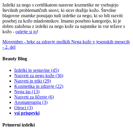
Izdelki za nego s certifikatom naravne kozmetike ne vsebujejo
številnih problematičnih snovi, ki sicer dražijo kožo. Številne
blagovne znamke ponujajo tudi izdelke za nego, ki so bili razviti
posebej za kožo mladostnikov. Imamo posebno kategorijo, ki je
dobro založena z izdelki za nego kože za najstnike in vse težave s
kožo -
oglejte si jo
!
Movember - brke za zdravje moških
Nega kože v jesenskih mesecih
- 2. del
Beauty Blog
Izdelki in sestavine
(45)
Nasveti za nego kože
(36)
Nasveti in triki
(29)
Kozmetika in zdravje
(22)
Nega las
(13)
Nasveti za ličenje
(6)
Aromaterapija
(3)
Otroci
(3)
vsi prispevki
Primerni izdelki