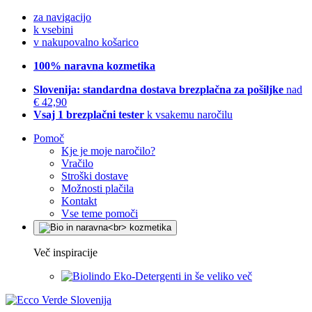
za navigacijo
k vsebini
v nakupovalno košarico
100% naravna kozmetika
Slovenija: standardna dostava brezplačna za pošiljke
nad
€ 42,90
Vsaj 1 brezplačni tester
k vsakemu naročilu
Pomoč
Kje je moje naročilo?
Vračilo
Stroški dostave
Možnosti plačila
Kontakt
Vse teme pomoči
Več inspiracije
Eko-Detergenti in še veliko več