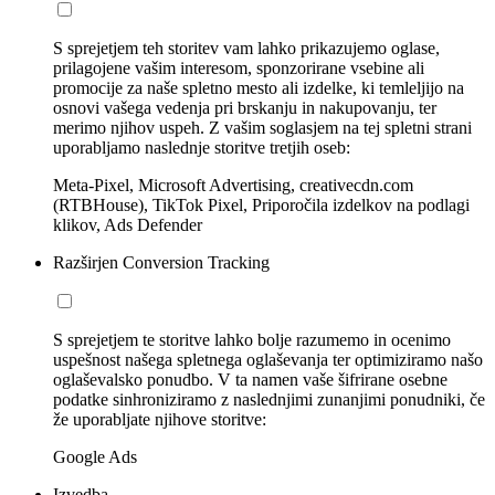
S sprejetjem teh storitev vam lahko prikazujemo oglase,
prilagojene vašim interesom, sponzorirane vsebine ali
promocije za naše spletno mesto ali izdelke, ki temleljijo na
osnovi vašega vedenja pri brskanju in nakupovanju, ter
merimo njihov uspeh. Z vašim soglasjem na tej spletni strani
uporabljamo naslednje storitve tretjih oseb:
Meta-Pixel, Microsoft Advertising, creativecdn.com
(RTBHouse), TikTok Pixel, Priporočila izdelkov na podlagi
klikov, Ads Defender
Razširjen Conversion Tracking
S sprejetjem te storitve lahko bolje razumemo in ocenimo
uspešnost našega spletnega oglaševanja ter optimiziramo našo
oglaševalsko ponudbo. V ta namen vaše šifrirane osebne
podatke sinhroniziramo z naslednjimi zunanjimi ponudniki, če
že uporabljate njihove storitve:
Google Ads
Izvedba