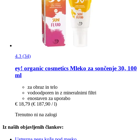
4.3 (34)
ey! organic cosmetics
Mleko za sončenje 30, 100
ml
za obraz in telo
vodoodporen in z mineralnimi filtri
enostaven za uporabo
€ 18,79
(€ 187,90 / l)
Trenutno ni na zalogi
Iz naših objavljenih člankov:
Ustrezna nega kože pod masko