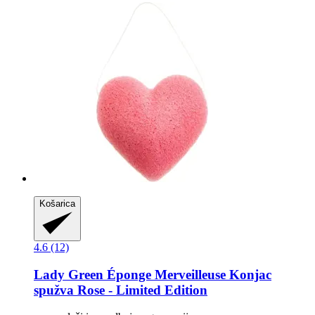
Košarica
4.6 (12)
Lady Green
Éponge Merveilleuse Konjac
spužva Rose -​ Limited Edition