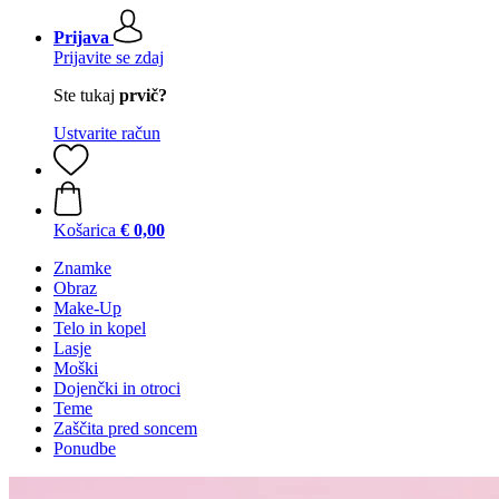
Prijava
Prijavite se zdaj
Ste tukaj
prvič?
Ustvarite račun
Košarica
€ 0,00
Znamke
Obraz
Make-Up
Telo in kopel
Lasje
Moški
Dojenčki in otroci
Teme
Zaščita pred soncem
Ponudbe