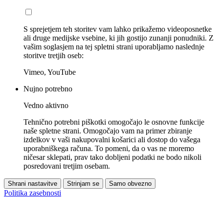
S sprejetjem teh storitev vam lahko prikažemo videoposnetke
ali druge medijske vsebine, ki jih gostijo zunanji ponudniki. Z
vašim soglasjem na tej spletni strani uporabljamo naslednje
storitve tretjih oseb:
Vimeo, YouTube
Nujno potrebno
Vedno aktivno
Tehnično potrebni piškotki omogočajo le osnovne funkcije
naše spletne strani. Omogočajo vam na primer zbiranje
izdelkov v vaši nakupovalni košarici ali dostop do vašega
uporabniškega računa. To pomeni, da o vas ne moremo
ničesar sklepati, prav tako dobljeni podatki ne bodo nikoli
posredovani tretjim osebam.
Shrani nastavitve
Strinjam se
Samo obvezno
Politika zasebnosti