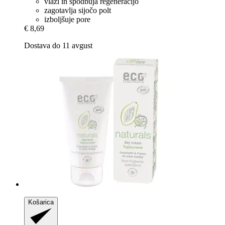
vlaži in spodbuja regeneracijo
zagotavlja sijočo polt
izboljšuje pore
€ 8,69
Dostava do 11 avgust
Košarica