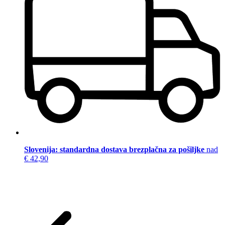
Slovenija: standardna dostava brezplačna za pošiljke
nad
€ 42,90