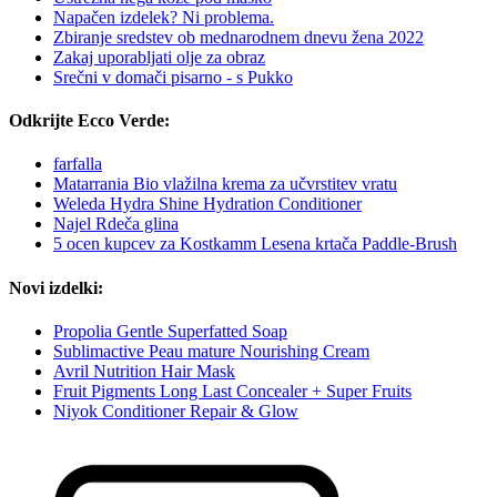
Napačen izdelek? Ni problema.
Zbiranje sredstev ob mednarodnem dnevu žena 2022
Zakaj uporabljati olje za obraz
Srečni v domači pisarno - s Pukko
Odkrijte Ecco Verde:
farfalla
Matarrania Bio vlažilna krema za učvrstitev vratu
Weleda Hydra Shine Hydration Conditioner
Najel Rdeča glina
5 ocen kupcev za Kostkamm Lesena krtača Paddle-Brush
Novi izdelki:
Propolia Gentle Superfatted Soap
Sublimactive Peau mature Nourishing Cream
Avril Nutrition Hair Mask
Fruit Pigments Long Last Concealer + Super Fruits
Niyok Conditioner Repair & Glow