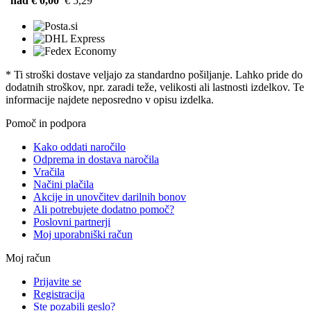
nad € 0,00
€ 5,29
* Ti stroški dostave veljajo za standardno pošiljanje. Lahko pride do
dodatnih stroškov, npr. zaradi teže, velikosti ali lastnosti izdelkov. Te
informacije najdete neposredno v opisu izdelka.
Pomoč in podpora
Kako oddati naročilo
Odprema in dostava naročila
Vračila
Načini plačila
Akcije in unovčitev darilnih bonov
Ali potrebujete dodatno pomoč?
Poslovni partnerji
Moj uporabniški račun
Moj račun
Prijavite se
Registracija
Ste pozabili geslo?