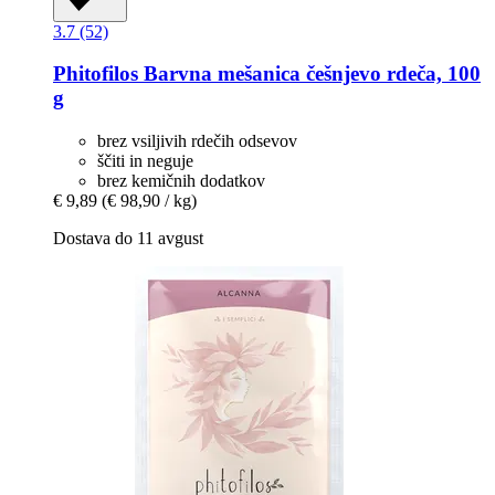
3.7 (52)
Phitofilos
Barvna mešanica češnjevo rdeča, 100
g
brez vsiljivih rdečih odsevov
ščiti in neguje
brez kemičnih dodatkov
€ 9,89
(€ 98,90 / kg)
Dostava do 11 avgust