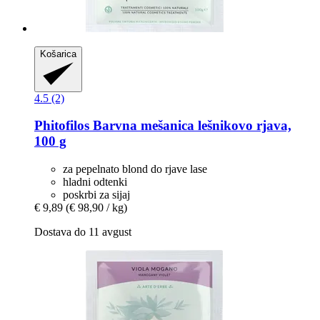
Košarica
4.5 (2)
Phitofilos
Barvna mešanica lešnikovo rjava,
100 g
za pepelnato blond do rjave lase
hladni odtenki
poskrbi za sijaj
€ 9,89
(€ 98,90 / kg)
Dostava do 11 avgust