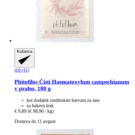
Košarica
4.8 (11)
Phitofilos
Čisti Haematoxylum campechianum
v prahu, 100 g
kot dodatek rastlinskim barvam za lase
za bakren lesk
€ 9,89
(€ 98,90 / kg)
Dostava do 11 avgust