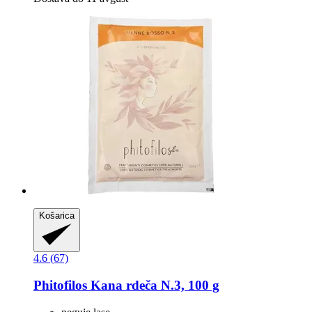
Košarica
4.6 (67)
Phitofilos
Kana rdeča N.3, 100 g