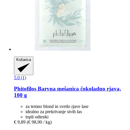
Košarica
5.0 (1)
Phitofilos
Barvna mešanica čokoladno rjava,
100 g
za temno blond in svetlo rjave lase
idealno za prekrivanje sivih las
topli odtenki
€ 9,89
(€ 98,90 / kg)