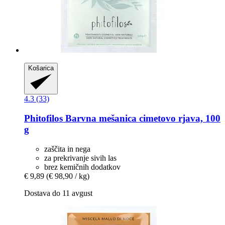
Košarica
4.3 (33)
Phitofilos
Barvna mešanica cimetovo rjava, 100
g
zaščita in nega
za prekrivanje sivih las
brez kemičnih dodatkov
€ 9,89
(€ 98,90 / kg)
Dostava do 11 avgust