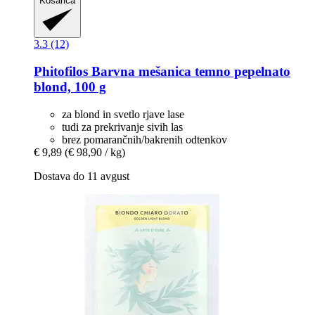
Košarica
3.3 (12)
Phitofilos
Barvna mešanica temno pepelnato
blond, 100 g
za blond in svetlo rjave lase
tudi za prekrivanje sivih las
brez pomarančnih/bakrenih odtenkov
€ 9,89
(€ 98,90 / kg)
Dostava do 11 avgust