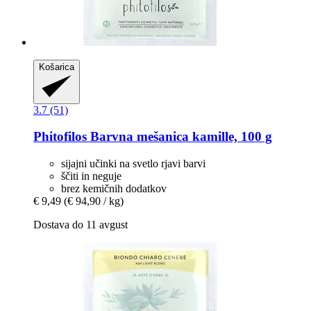
Košarica
3.7 (51)
Phitofilos
Barvna mešanica kamille, 100 g
sijajni učinki na svetlo rjavi barvi
ščiti in neguje
brez kemičnih dodatkov
€ 9,49
(€ 94,90 / kg)
Dostava do 11 avgust