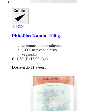
Košarica
4.4 (55)
Phitofilos
Katam, 100 g
za temne, hladne odtenke
100% naravno in čisto
vegansko
€ 11,69
(€ 116,90 / kg)
Dostava do 11 avgust