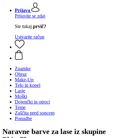
Prijava
Prijavite se zdaj
Ste tukaj
prvič?
Ustvarite račun
Znamke
Obraz
Make-Up
Telo in kopel
Lasje
Moški
Dojenčki in otroci
Teme
Zaščita pred soncem
Ponudbe
Naravne barve za lase iz skupine