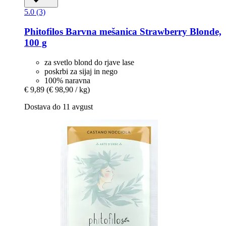
5.0 (3)
Phitofilos
Barvna mešanica Strawberry Blonde,
100 g
za svetlo blond do rjave lase
poskrbi za sijaj in nego
100% naravna
€ 9,89
(€ 98,90 / kg)
Dostava do 11 avgust