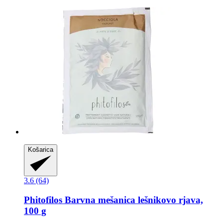
Košarica
3.6 (64)
Phitofilos
Barvna mešanica lešnikovo rjava,
100 g