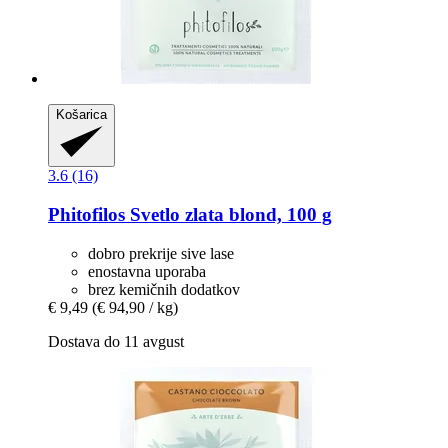
Košarica
3.6 (16)
Phitofilos
Svetlo zlata blond, 100 g
dobro prekrije sive lase
enostavna uporaba
brez kemičnih dodatkov
€ 9,49
(€ 94,90 / kg)
Dostava do 11 avgust