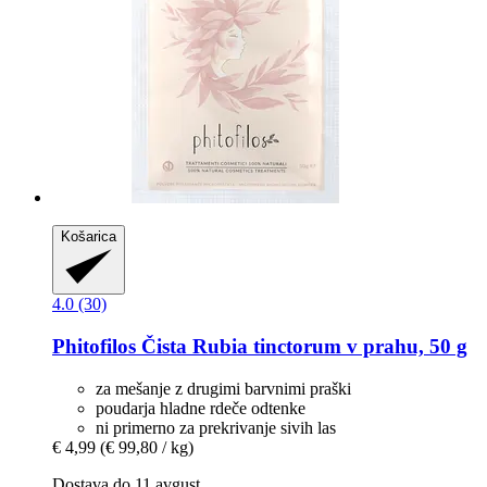
Košarica
4.0 (30)
Phitofilos
Čista Rubia tinctorum v prahu, 50 g
za mešanje z drugimi barvnimi praški
poudarja hladne rdeče odtenke
ni primerno za prekrivanje sivih las
€ 4,99
(€ 99,80 / kg)
Dostava do 11 avgust