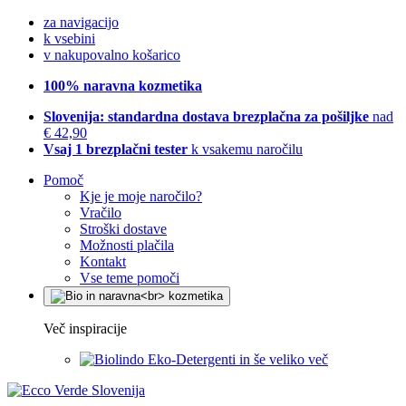
za navigacijo
k vsebini
v nakupovalno košarico
100% naravna kozmetika
Slovenija: standardna dostava brezplačna za pošiljke
nad
€ 42,90
Vsaj 1 brezplačni tester
k vsakemu naročilu
Pomoč
Kje je moje naročilo?
Vračilo
Stroški dostave
Možnosti plačila
Kontakt
Vse teme pomoči
Več inspiracije
Eko-Detergenti in še veliko več