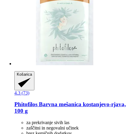
Košarica
4.3 (73)
Phitofilos
Barvna mešanica kostanjevo-​rjava,
100 g
za prekrivanje sivih las
zaščitni in negovalni učinek
brez kemičnih dodatkov