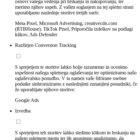
osnovi vašega vedenja pri brskanju in nakupovanju, ter
merimo njihov uspeh. Z vašim soglasjem na tej spletni strani
uporabljamo naslednje storitve tretjih oseb:
Meta-Pixel, Microsoft Advertising, creativecdn.com
(RTBHouse), TikTok Pixel, Priporočila izdelkov na podlagi
klikov, Ads Defender
Razširjen Conversion Tracking
S sprejetjem te storitve lahko bolje razumemo in ocenimo
uspešnost našega spletnega oglaševanja ter optimiziramo našo
oglaševalsko ponudbo. V ta namen vaše šifrirane osebne
podatke sinhroniziramo z naslednjimi zunanjimi ponudniki, če
že uporabljate njihove storitve:
Google Ads
Izvedba
S sprejetjem teh storitev lahko sledimo klikom in brskanju na
našem spletnem mestu ter jih anonimno analiziramo, da