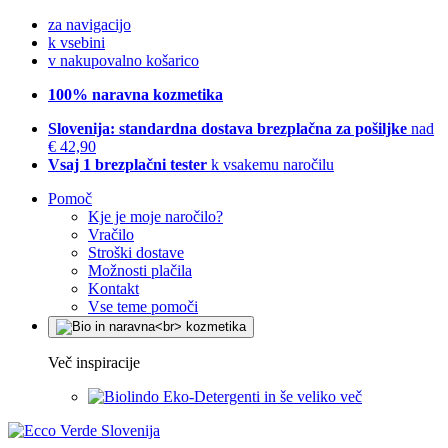
za navigacijo
k vsebini
v nakupovalno košarico
100% naravna kozmetika
Slovenija: standardna dostava brezplačna za pošiljke
nad
€ 42,90
Vsaj 1 brezplačni tester
k vsakemu naročilu
Pomoč
Kje je moje naročilo?
Vračilo
Stroški dostave
Možnosti plačila
Kontakt
Vse teme pomoči
Več inspiracije
Eko-Detergenti in še veliko več