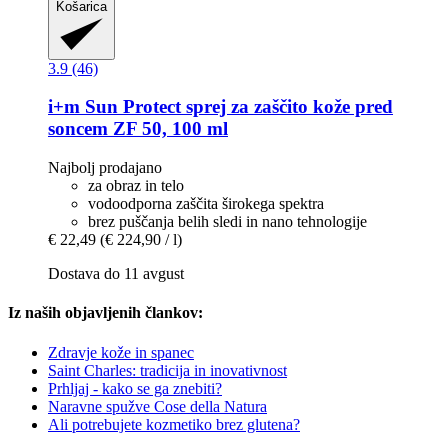
Košarica
3.9 (46)
i+m
Sun Protect sprej za zaščito kože pred
soncem ZF 50, 100 ml
Najbolj prodajano
za obraz in telo
vodoodporna zaščita širokega spektra
brez puščanja belih sledi in nano tehnologije
€ 22,49
(€ 224,90 / l)
Dostava do 11 avgust
Iz naših objavljenih člankov:
Zdravje kože in spanec
Saint Charles: tradicija in inovativnost
Prhljaj - kako se ga znebiti?
Naravne spužve Cose della Natura
Ali potrebujete kozmetiko brez glutena?