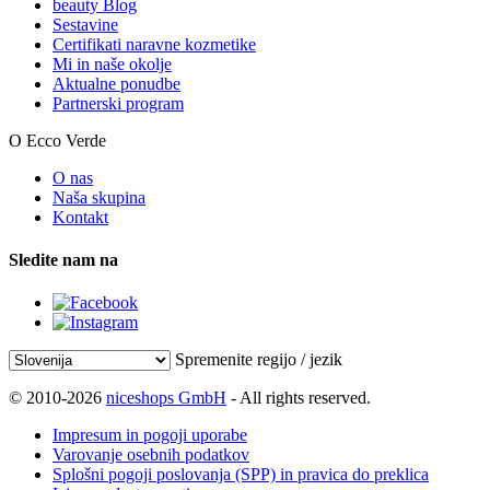
beauty Blog
Sestavine
Certifikati naravne kozmetike
Mi in naše okolje
Aktualne ponudbe
Partnerski program
O Ecco Verde
O nas
Naša skupina
Kontakt
Sledite nam na
Spremenite regijo / jezik
© 2010-2026
niceshops GmbH
- All rights reserved.
Impresum in pogoji uporabe
Varovanje osebnih podatkov
Splošni pogoji poslovanja (SPP) in pravica do preklica