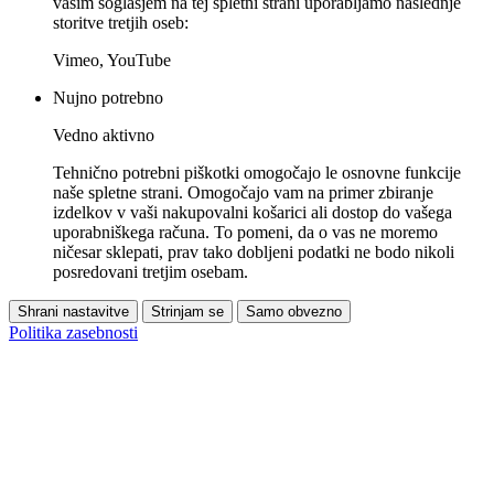
vašim soglasjem na tej spletni strani uporabljamo naslednje
storitve tretjih oseb:
Vimeo, YouTube
Nujno potrebno
Vedno aktivno
Tehnično potrebni piškotki omogočajo le osnovne funkcije
naše spletne strani. Omogočajo vam na primer zbiranje
izdelkov v vaši nakupovalni košarici ali dostop do vašega
uporabniškega računa. To pomeni, da o vas ne moremo
ničesar sklepati, prav tako dobljeni podatki ne bodo nikoli
posredovani tretjim osebam.
Shrani nastavitve
Strinjam se
Samo obvezno
Politika zasebnosti