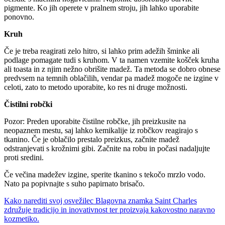
pigmente. Ko jih operete v pralnem stroju, jih lahko uporabite
ponovno.
Kruh
Če je treba reagirati zelo hitro, si lahko prim adežih šminke ali
podlage pomagate tudi s kruhom. V ta namen vzemite košček kruha
ali toasta in z njim nežno obrišite madež. Ta metoda se dobro obnese
predvsem na temnih oblačilih, vendar pa madež mogoče ne izgine v
celoti, zato to metodo uporabite, ko res ni druge možnosti.
Čistilni robčki
Pozor: Preden uporabite čistilne robčke, jih preizkusite na
neopaznem mestu, saj lahko kemikalije iz robčkov reagirajo s
tkanino. Če je oblačilo prestalo preizkus, začnite madež
odstranjevati s krožnimi gibi. Začnite na robu in počasi nadaljujte
proti sredini.
Če večina madežev izgine, sperite tkanino s tekočo mrzlo vodo.
Nato pa popivnajte s suho papirnato brisačo.
Kako narediti svoj osvežilec
Blagovna znamka Saint Charles
združuje tradicijo in inovativnost ter proizvaja kakovostno naravno
kozmetiko.