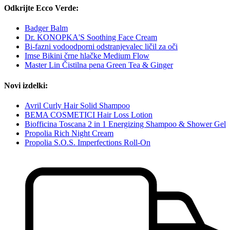
Odkrijte Ecco Verde:
Badger Balm
Dr. KONOPKA'S Soothing Face Cream
Bi-fazni vodoodporni odstranjevalec ličil za oči
Imse Bikini črne hlačke Medium Flow
Master Lin Čistilna pena Green Tea & Ginger
Novi izdelki:
Avril Curly Hair Solid Shampoo
BEMA COSMETICI Hair Loss Lotion
Biofficina Toscana 2 in 1 Energizing Shampoo & Shower Gel
Propolia Rich Night Cream
Propolia S.O.S. Imperfections Roll-On