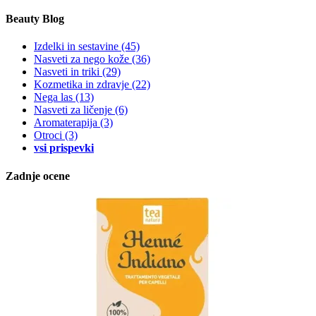
Beauty Blog
Izdelki in sestavine
(45)
Nasveti za nego kože
(36)
Nasveti in triki
(29)
Kozmetika in zdravje
(22)
Nega las
(13)
Nasveti za ličenje
(6)
Aromaterapija
(3)
Otroci
(3)
vsi prispevki
Zadnje ocene