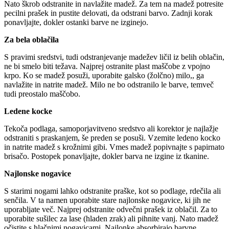
Nato škrob odstranite in navlažite madež. Za tem na madež potresite
pecilni prašek in pustite delovati, da odstrani barvo. Zadnji korak
ponavljajte, dokler ostanki barve ne izginejo.
Za bela oblačila
S pravimi sredstvi, tudi odstranjevanje madežev ličil iz belih oblačin,
ne bi smelo biti težava. Najprej ostranite plast maščobe z vpojno
krpo. Ko se madež posuži, uporabite galsko (žolčno) milo,, ga
navlažite in natrite madež. Milo ne bo odstranilo le barve, temveč
tudi preostalo maščobo.
Ledene kocke
Tekoča podlaga, samoporjavitveno sredstvo ali korektor je najlažje
odstraniti s praskanjem, še preden se posuši. Vzemite ledeno kocko
in natrite madež s krožnimi gibi. Vmes madež popivnajte s papirnato
brisačo. Postopek ponavljajte, dokler barva ne izgine iz tkanine.
Najlonske nogavice
S starimi nogami lahko odstranite praške, kot so podlage, rdečila ali
senčila. V ta namen uporabite stare najlonske nogavice, ki jih ne
uporabljate več. Najprej odstranite odvečni prašek iz oblačil. Za to
uporabite sušilec za lase (hladen zrak) ali pihnite vanj. Nato madež
očistite s hlačnimi nogavicami. Najlonke absorbirajo barvne