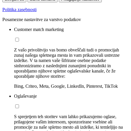
Politika zasebnosti
Posamezne nastavitve za varstvo podatkov
Customer match marketing
Z vašo privolitvijo vas bomo obveščali tudi o promocijah
zunaj našega spletnega mesta in vam prikazovali ustrezne
izdelke. V ta namen vaše šifrirane osebne podatke
sinhroniziramo z naslednjimi zunanjimi ponudniki in
uporabljamo njihove spletne oglaševalske kanale, če že
uporabljate njihove storitve:
Bing, Criteo, Meta, Google, LinkedIn, Pinterest, TikTok
Oglaševanje
S sprejetjem teh storitev vam lahko prikazujemo oglase,
prilagojene vašim interesom, sponzorirane vsebine ali
promocije za naše spletno mesto ali izdelke, ki temleljijo na