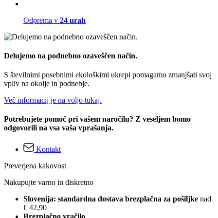
Odprema v
24 urah
Delujemo na podnebno ozaveščen način.
S številnimi posebnimi ekološkimi ukrepi pomagamo zmanjšati svoj
vpliv na okolje in podnebje.
Več informacij je na voljo tukaj.
Potrebujete pomoč pri vašem naročilu? Z veseljem bomo
odgovorili na vsa vaša vprašanja.
Kontakt
Preverjena kakovost
Nakupujte varno in diskretno
Slovenija: standardna dostava brezplačna za pošiljke
nad
€ 42,90
Brezplačno vračilo