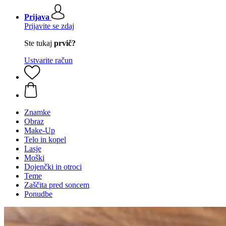
Prijava
Prijavite se zdaj
Ste tukaj
prvič?
Ustvarite račun
Znamke
Obraz
Make-Up
Telo in kopel
Lasje
Moški
Dojenčki in otroci
Teme
Zaščita pred soncem
Ponudbe