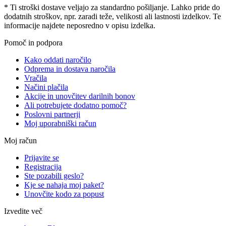
* Ti stroški dostave veljajo za standardno pošiljanje. Lahko pride do
dodatnih stroškov, npr. zaradi teže, velikosti ali lastnosti izdelkov. Te
informacije najdete neposredno v opisu izdelka.
Pomoč in podpora
Kako oddati naročilo
Odprema in dostava naročila
Vračila
Načini plačila
Akcije in unovčitev darilnih bonov
Ali potrebujete dodatno pomoč?
Poslovni partnerji
Moj uporabniški račun
Moj račun
Prijavite se
Registracija
Ste pozabili geslo?
Kje se nahaja moj paket?
Unovčite kodo za popust
Izvedite več