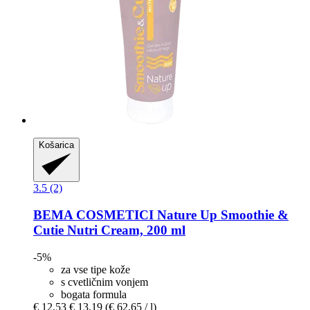
Košarica
3.5 (2)
BEMA COSMETICI
Nature Up Smoothie &
Cutie Nutri Cream, 200 ml
-5%
za vse tipe kože
s cvetličnim vonjem
bogata formula
€ 12,53
€ 13,19
(€ 62,65 / l)