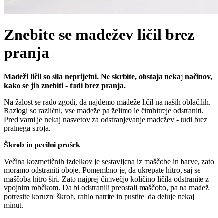
Znebite se madežev ličil brez
pranja
Madeži ličil so sila neprijetni. Ne skrbite, obstaja nekaj načinov,
kako se jih znebiti - tudi brez pranja.
Na žalost se rado zgodi, da najdemo madeže ličil na naših oblačilih.
Razlogi so različni, vse madeže pa želimo le čimhitreje odstraniti.
Pred vami je nekaj nasvetov za odstranjevanje madežev - tudi brez
pralnega stroja.
Škrob in pecilni prašek
Večina kozmetičnih izdelkov je sestavljena iz maščobe in barve, zato
moramo odstraniti oboje. Pomembno je, da ukrepate hitro, saj se
maščoba hitro širi. Zato najprej čimvečjo količino ličila odstranite z
vpojnim robčkom. Da bi odstranili preostali maščobo, pa na madež
potresite koruzni škrob, rahlo natrite in pustite, da deluje nekaj
minut.