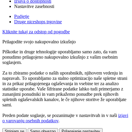
Izjava o dostopnosti
Nastavitve zasebnosti
Podjetje
Druge niceshops trgovine
Kliknite tukaj za odstop od pogodbe
Prilagodite svojo nakupovalno izkušnjo
Piškotke in druge tehnologije uporabljamo samo zato, da vam
ponudimo prilagojeno nakupovalno izkušnjo z vašim osebnim
soglasjem.
Za to zbiramo podatke o naših uporabnikih, njihovem vedenju in
napravah. To uporabljamo za stalno optimizacijo naše spletne strani
in za prikaz prilagojenega oglaševanja in vsebine ter za analizo
statistike uporabe. Vaše šifrirane podatke lahko tudi primerjamo z
zunanjimi ponudniki in vam prikažemo ponudbe prek njihovih
spletnih oglaševalskih kanalov, le če njihove storitve že uporabljate
sami.
Preden podate soglasje, se pozanimajte v nastavitvah in v naši
izjavi
o varovanju osebnih podatkov
.
Strinjam se
Samo obvezno
Prilagajanje nastavitev