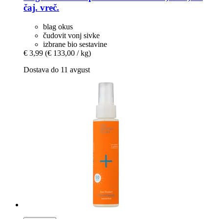
čaj. vreč.
blag okus
čudovit vonj sivke
izbrane bio sestavine
€ 3,99
(€ 133,00 / kg)
Dostava do 11 avgust