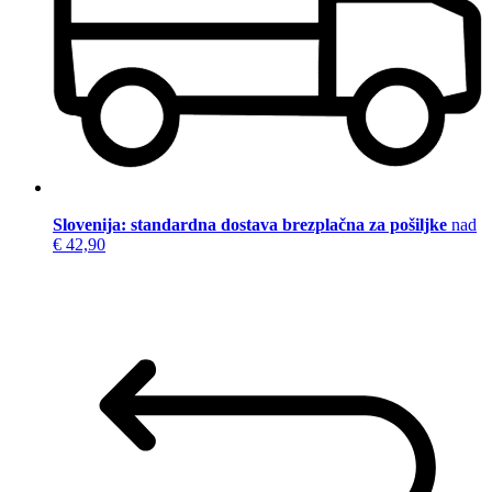
Slovenija: standardna dostava brezplačna za pošiljke
nad
€ 42,90