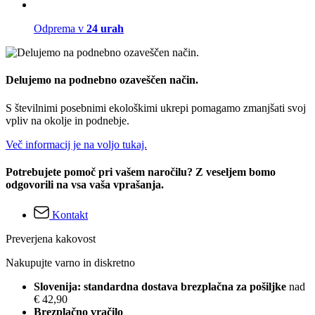
Odprema v
24 urah
Delujemo na podnebno ozaveščen način.
S številnimi posebnimi ekološkimi ukrepi pomagamo zmanjšati svoj
vpliv na okolje in podnebje.
Več informacij je na voljo tukaj.
Potrebujete pomoč pri vašem naročilu? Z veseljem bomo
odgovorili na vsa vaša vprašanja.
Kontakt
Preverjena kakovost
Nakupujte varno in diskretno
Slovenija: standardna dostava brezplačna za pošiljke
nad
€ 42,90
Brezplačno vračilo