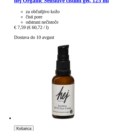
hej Organic
Sensitive čistilni gel, 125 ml
za občutljivo kožo
čisti pore
odstrani nečistoče
€ 7,59
(€ 60,72 / l)
Dostava do 10 avgust
Košarica