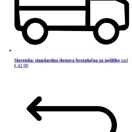
Slovenija: standardna dostava brezplačna za pošiljke
nad
€ 42,90