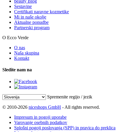
beauty Blog
Sestavine
Certifikati naravne kozmetike
Mi in naše okolje
Aktualne ponudbe
Partnerski program
O Ecco Verde
O nas
Naša skupina
Kontakt
Sledite nam na
Spremenite regijo / jezik
© 2010-2026
niceshops GmbH
- All rights reserved.
Impresum in pogoji uporabe
Varovanje osebnih podatkov
Splošni pogoji poslovanja (SPP) in pravica do preklica