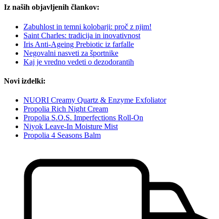
Iz naših objavljenih člankov:
Zabuhlost in temni kolobarji: proč z njim!
Saint Charles: tradicija in inovativnost
Iris Anti-Ageing Prebiotic iz farfalle
Negovalni nasveti za športnike
Kaj je vredno vedeti o dezodorantih
Novi izdelki:
NUORI Creamy Quartz & Enzyme Exfoliator
Propolia Rich Night Cream
Propolia S.O.S. Imperfections Roll-On
Niyok Leave-In Moisture Mist
Propolia 4 Seasons Balm