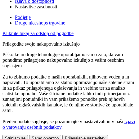
Izjava o dostopnosti
Nastavitve zasebnosti
Podjetje
Druge niceshops trgovine
Kliknite tukaj za odstop od pogodbe
Prilagodite svojo nakupovalno izkušnjo
Piškotke in druge tehnologije uporabljamo samo zato, da vam
ponudimo prilagojeno nakupovalno izkušnjo z vašim osebnim
soglasjem.
Za to zbiramo podatke o naših uporabnikih, njihovem vedenju in
napravah. To uporabljamo za stalno optimizacijo naše spletne strani
in za prikaz prilagojenega oglaševanja in vsebine ter za analizo
statistike uporabe. Vaše šifrirane podatke lahko tudi primerjamo z
zunanjimi ponudniki in vam prikažemo ponudbe prek njihovih
spletnih oglaševalskih kanalov, le če njihove storitve že uporabljate
sami.
Preden podate soglasje, se pozanimajte v nastavitvah in v naši
izjavi
o varovanju osebnih podatkov
.
Strinjam se
Samo obvezno
Prilagajanje nastavitev