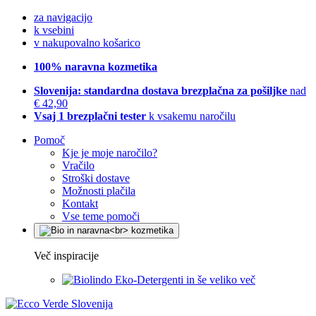
za navigacijo
k vsebini
v nakupovalno košarico
100% naravna kozmetika
Slovenija: standardna dostava brezplačna za pošiljke
nad
€ 42,90
Vsaj 1 brezplačni tester
k vsakemu naročilu
Pomoč
Kje je moje naročilo?
Vračilo
Stroški dostave
Možnosti plačila
Kontakt
Vse teme pomoči
Več inspiracije
Eko-Detergenti in še veliko več