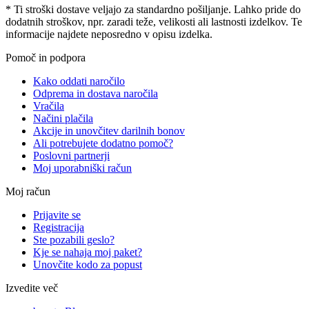
* Ti stroški dostave veljajo za standardno pošiljanje. Lahko pride do
dodatnih stroškov, npr. zaradi teže, velikosti ali lastnosti izdelkov. Te
informacije najdete neposredno v opisu izdelka.
Pomoč in podpora
Kako oddati naročilo
Odprema in dostava naročila
Vračila
Načini plačila
Akcije in unovčitev darilnih bonov
Ali potrebujete dodatno pomoč?
Poslovni partnerji
Moj uporabniški račun
Moj račun
Prijavite se
Registracija
Ste pozabili geslo?
Kje se nahaja moj paket?
Unovčite kodo za popust
Izvedite več