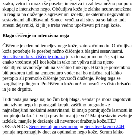
zraku, vetru in mrazu še posebej intenziva in zahteva nežno podporo
skupaj z intenzivno nego. Občutljiva koža je zlahka neuravnotežena
in reagira na draženje z agresivnimi izdelki, nekaterimi negovalnimi
sestavinami ali dišavami. Sonce, vročina ali stres pa so lahko tudi
stresni dejavniki, ki jih je treba vedno upoštevati pri negi kože.
Blago čiščenje in intenzivna nega
Čiščenje je eden od temeljev nege kože, zato začnimo tu. Občutljiva
koža potrebuje še posebej nežno čiščenje z blagimi sestavinami.
Sensitive milo za čiščenje obraza
je za to najprimernejše, saj ima
enako vrednost pH kot koža in tako ne vpliva niti na njeno
občutljivo ravnotežje niti na zaščitno funkcijo. Hkrati je pomembno
biti pozoren tudi na temperaturo vode: naj bo mlačna, saj lahko
pretoplo ali premrzlo čiščenje povzroči draženje. Poleg tega se
izogibajte pilingom. Po čiščenju kožo nežno posušite s čisto brisačo
in je ne drgnite.
Tudi nadaljna nega naj bo čim bolj blaga, vendar pa mora zagotoviti
intenzivno nego in pomagati krepiti zaščitno pregrado - z
najnežnejšimi možnimi sestavinami, ki imajo pomirjujoče lastnosti in
podpirajo kožo. Tu velja pravilo: manj je več! Manj sestavin vsebuje
izdelek, manjše je draženje ali nevarnost draženja kože.HEJ
ORGANIC s
Sensitive oljnim serumom
in
Sensitive kremo 24H
ponuja nepremagljiv duet za optimalno nego kože. Serum lahko