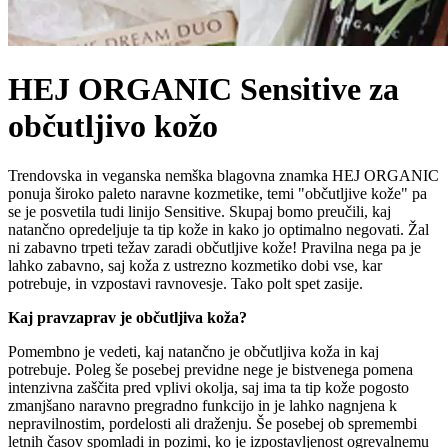
HEJ ORGANIC Sensitive za
občutljivo kožo
Trendovska in veganska nemška blagovna znamka HEJ ORGANIC
ponuja široko paleto naravne kozmetike, temi "občutljive kože" pa
se je posvetila tudi linijo Sensitive. Skupaj bomo preučili, kaj
natančno opredeljuje ta tip kože in kako jo optimalno negovati. Žal
ni zabavno trpeti težav zaradi občutljive kože! Pravilna nega pa je
lahko zabavno, saj koža z ustrezno kozmetiko dobi vse, kar
potrebuje, in vzpostavi ravnovesje. Tako polt spet zasije.
Kaj pravzaprav je občutljiva koža?
Pomembno je vedeti, kaj natančno je občutljiva koža in kaj
potrebuje. Poleg še posebej previdne nege je bistvenega pomena
intenzivna zaščita pred vplivi okolja, saj ima ta tip kože pogosto
zmanjšano naravno pregradno funkcijo in je lahko nagnjena k
nepravilnostim, pordelosti ali draženju. Še posebej ob spremembi
letnih časov spomladi in pozimi, ko je izpostavljenost ogrevalnemu