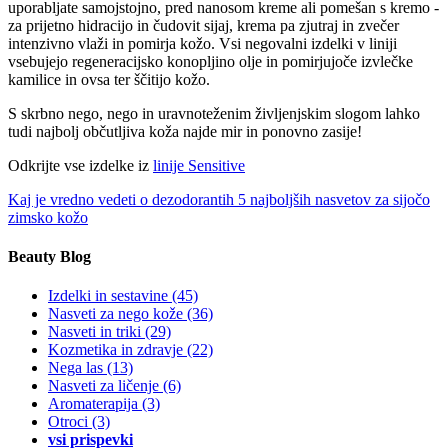
uporabljate samojstojno, pred nanosom kreme ali pomešan s kremo -
za prijetno hidracijo in čudovit sijaj, krema pa zjutraj in zvečer
intenzivno vlaži in pomirja kožo. Vsi negovalni izdelki v liniji
vsebujejo regeneracijsko konopljino olje in pomirjujoče izvlečke
kamilice in ovsa ter ščitijo kožo.
S skrbno nego, nego in uravnoteženim življenjskim slogom lahko
tudi najbolj občutljiva koža najde mir in ponovno zasije!
Odkrijte vse izdelke iz
linije Sensitive
Kaj je vredno vedeti o dezodorantih
5 najboljših nasvetov za sijočo
zimsko kožo
Beauty Blog
Izdelki in sestavine
(45)
Nasveti za nego kože
(36)
Nasveti in triki
(29)
Kozmetika in zdravje
(22)
Nega las
(13)
Nasveti za ličenje
(6)
Aromaterapija
(3)
Otroci
(3)
vsi prispevki