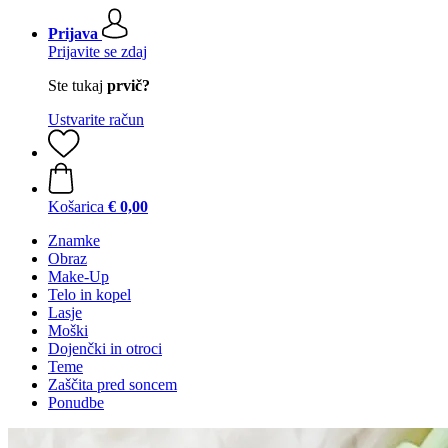
Prijava
Prijavite se zdaj
Ste tukaj
prvič?
Ustvarite račun
Košarica
€ 0,00
Znamke
Obraz
Make-Up
Telo in kopel
Lasje
Moški
Dojenčki in otroci
Teme
Zaščita pred soncem
Ponudbe