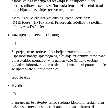
osnovi vašega vedenja pri brskanju in nakupovanju, ter
merimo njihov uspeh. Z vašim soglasjem na tej spletni strani
uporabljamo naslednje storitve tretjih oseb:
Meta-Pixel, Microsoft Advertising, creativecdn.com
(RTBHouse), TikTok Pixel, Priporočila izdelkov na podlagi
klikov, Ads Defender
Razširjen Conversion Tracking
S sprejetjem te storitve lahko bolje razumemo in ocenimo
uspešnost našega spletnega oglaševanja ter optimiziramo našo
oglaševalsko ponudbo. V ta namen vaše šifrirane osebne
podatke sinhroniziramo z naslednjimi zunanjimi ponudniki, če
že uporabljate njihove storitve:
Google Ads
Izvedba
S sprejetjem teh storitev lahko sledimo klikom in brskanju na
našem spletnem mestu ter jih anonimno analiziramo, da