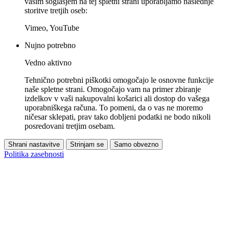
vašim soglasjem na tej spletni strani uporabljamo naslednje
storitve tretjih oseb:
Vimeo, YouTube
Nujno potrebno
Vedno aktivno
Tehnično potrebni piškotki omogočajo le osnovne funkcije
naše spletne strani. Omogočajo vam na primer zbiranje
izdelkov v vaši nakupovalni košarici ali dostop do vašega
uporabniškega računa. To pomeni, da o vas ne moremo
ničesar sklepati, prav tako dobljeni podatki ne bodo nikoli
posredovani tretjim osebam.
Shrani nastavitve
Strinjam se
Samo obvezno
Politika zasebnosti