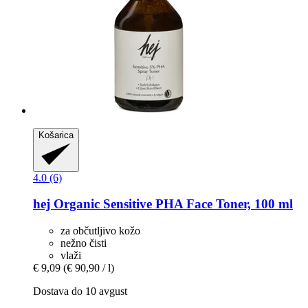
Košarica
4.0 (6)
hej Organic
Sensitive PHA Face Toner, 100 ml
za občutljivo kožo
nežno čisti
vlaži
€ 9,09
(€ 90,90 / l)
Dostava do 10 avgust