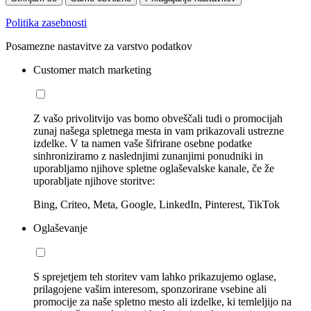
Politika zasebnosti
Posamezne nastavitve za varstvo podatkov
Customer match marketing
Z vašo privolitvijo vas bomo obveščali tudi o promocijah
zunaj našega spletnega mesta in vam prikazovali ustrezne
izdelke. V ta namen vaše šifrirane osebne podatke
sinhroniziramo z naslednjimi zunanjimi ponudniki in
uporabljamo njihove spletne oglaševalske kanale, če že
uporabljate njihove storitve:
Bing, Criteo, Meta, Google, LinkedIn, Pinterest, TikTok
Oglaševanje
S sprejetjem teh storitev vam lahko prikazujemo oglase,
prilagojene vašim interesom, sponzorirane vsebine ali
promocije za naše spletno mesto ali izdelke, ki temleljijo na