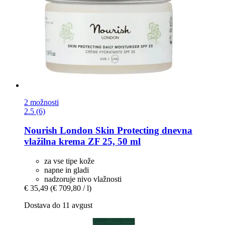
2 možnosti
2.5 (6)
Nourish London
Skin Protecting dnevna
vlažilna krema ZF 25, 50 ml
za vse tipe kože
napne in gladi
nadzoruje nivo vlažnosti
€ 35,49
(€ 709,80 / l)
Dostava do 11 avgust