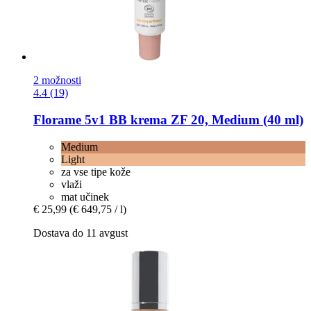
2 možnosti
4.4 (19)
Florame
5v1 BB krema ZF 20, Medium (40 ml)
Medium
Light
za vse tipe kože
vlaži
mat učinek
€ 25,99
(€ 649,75 / l)
Dostava do 11 avgust