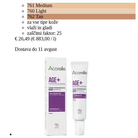
761 Medium
760 Light
762 Tan
za vse tipe kože
vlaži in gladi
zaščitni faktor: 25
€ 26,49
(€ 883,00 / l)
Dostava do 11 avgust