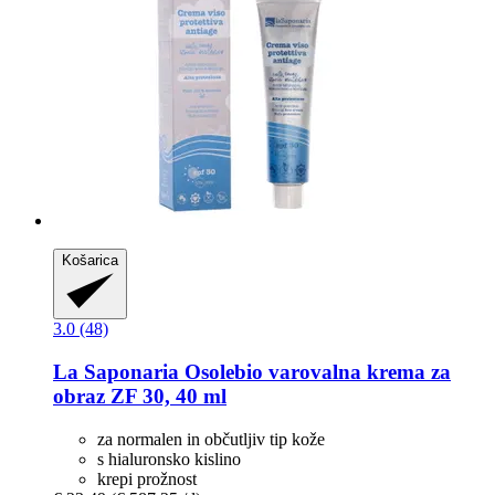
Košarica
3.0 (48)
La Saponaria
Osolebio varovalna krema za
obraz ZF 30, 40 ml
za normalen in občutljiv tip kože
s hialuronsko kislino
krepi prožnost