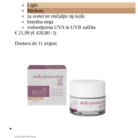
Light
Medium
za svetel ter občutljiv tip kože
hranilna nega
vodoodporna UVA in UVB zaščita
€ 21,99
(€ 439,80 / l)
Dostava do 11 avgust