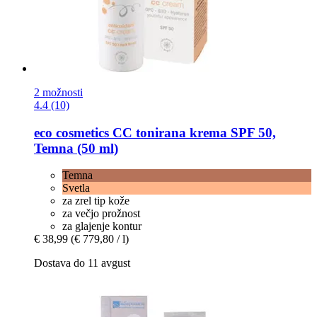
2 možnosti
4.4 (10)
eco cosmetics
CC tonirana krema SPF 50,
Temna (50 ml)
Temna
Svetla
za zrel tip kože
za večjo prožnost
za glajenje kontur
€ 38,99
(€ 779,80 / l)
Dostava do 11 avgust