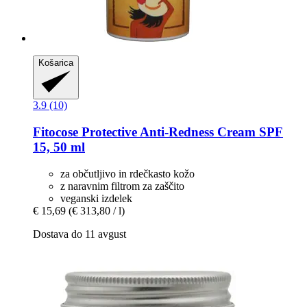
Košarica
3.9 (10)
Fitocose
Protective Anti-​Redness Cream SPF
15, 50 ml
za občutljivo in rdečkasto kožo
z naravnim filtrom za zaščito
veganski izdelek
€ 15,69
(€ 313,80 / l)
Dostava do 11 avgust