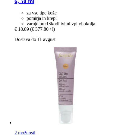
6, 50 ml
za vse tipe kože
pomirja in krepi
varuje pred škodljivimi vplivi okolja
€ 18,89
(€ 377,80 / l)
Dostava do 11 avgust
2 možnosti