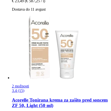
€ 23,49
(€ 587,25 / l)
Dostava do 11 avgust
2 možnosti
3.4 (15)
Acorelle
Tonirana krema za zašito pred soncem
ZF 50, Light (50 ml)