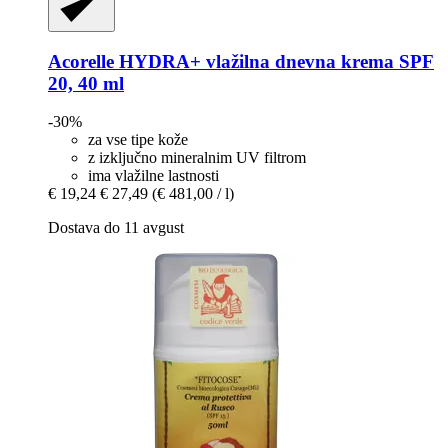
Acorelle
HYDRA+ vlažilna dnevna krema SPF
20, 40 ml
-30%
za vse tipe kože
z izključno mineralnim UV filtrom
ima vlažilne lastnosti
€ 19,24
€ 27,49
(€ 481,00 / l)
Dostava do 11 avgust