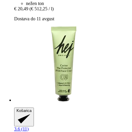
nežen ton
€ 20,49
(€ 512,25 / l)
Dostava do 11 avgust
Košarica
3.6 (11)