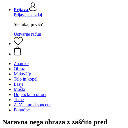
Prijava
Prijavite se zdaj
Ste tukaj
prvič?
Ustvarite račun
Znamke
Obraz
Make-Up
Telo in kopel
Lasje
Moški
Dojenčki in otroci
Teme
Zaščita pred soncem
Ponudbe
Naravna nega obraza z zaščito pred