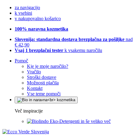
za navigacijo
k vsebini
v nakupovalno košarico
100% naravna kozmetika
Slovenija: standardna dostava brezplačna za pošiljke
nad
€ 42,90
Vsaj 1 brezplačni tester
k vsakemu naročilu
Pomoč
Kje je moje naročilo?
Vračilo
Stroški dostave
Možnosti plačila
Kontakt
Vse teme pomoči
Več inspiracije
Eko-Detergenti in še veliko več