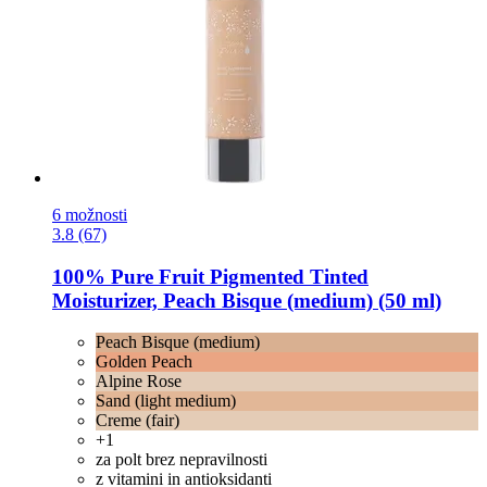
6 možnosti
3.8 (67)
100% Pure
Fruit Pigmented Tinted
Moisturizer, Peach Bisque (medium) (50 ml)
Peach Bisque (medium)
Golden Peach
Alpine Rose
Sand (light medium)
Creme (fair)
+1
za polt brez nepravilnosti
z vitamini in antioksidanti