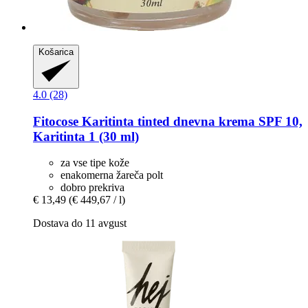
Košarica
4.0 (28)
Fitocose
Karitinta tinted dnevna krema SPF 10,
Karitinta 1 (30 ml)
za vse tipe kože
enakomerna žareča polt
dobro prekriva
€ 13,49
(€ 449,67 / l)
Dostava do 11 avgust