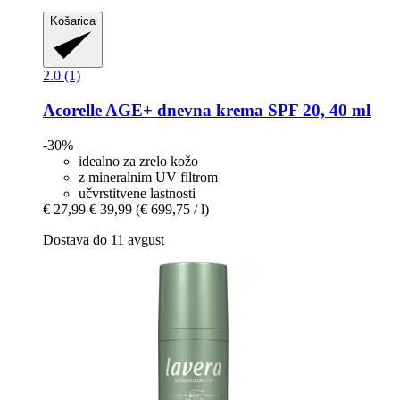
Košarica
2.0 (1)
Acorelle
AGE+ dnevna krema SPF 20, 40 ml
-30%
idealno za zrelo kožo
z mineralnim UV filtrom
učvrstitvene lastnosti
€ 27,99
€ 39,99
(€ 699,75 / l)
Dostava do 11 avgust