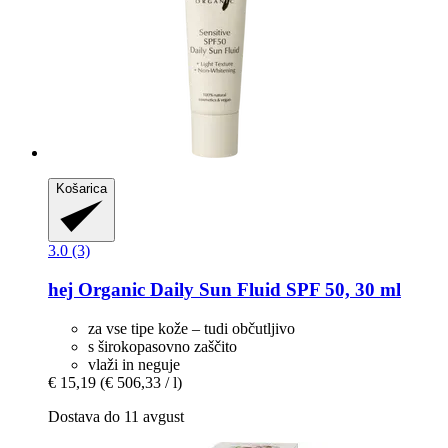
Košarica
3.0 (3)
hej Organic
Daily Sun Fluid SPF 50, 30 ml
za vse tipe kože – tudi občutljivo
s širokopasovno zaščito
vlaži in neguje
€ 15,19
(€ 506,33 / l)
Dostava do 11 avgust