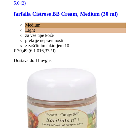
5.0 (2)
farfalla
Cistrose BB Cream, Medium (30 ml)
Medium
Light
za vse tipe kože
prekrije nepravilnosti
z zaščitnim faktorjem 10
€ 30,49
(€ 1.016,33 / l)
Dostava do 11 avgust