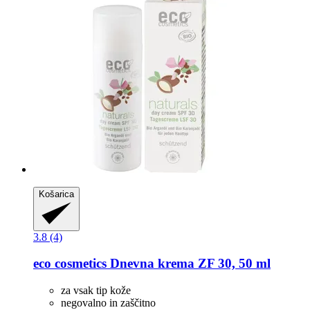
Košarica
3.8 (4)
eco cosmetics
Dnevna krema ZF 30, 50 ml
za vsak tip kože
negovalno in zaščitno