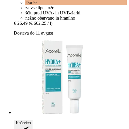
Dorée
za vse tipe kože
ščiti pred UVA- in UVB-žarki
nežno obarvano in hranilno
€ 26,49
(€ 662,25 / l)
Dostava do 11 avgust
Košarica