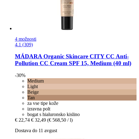
4 možnosti
4.1 (309)
MÁDARA Organic Skincare
CITY CC Anti-​
Pollution CC Cream SPF 15, Medium (40 ml)
-30%
Medium
Light
Beige
Tan
za vse tipe kože
izravna polt
bogat s hialuronsko kislino
€ 22,74
€ 32,49
(€ 568,50 / l)
Dostava do 11 avgust