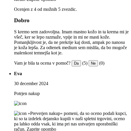
Ocenjen z 4 od možnih 5 zvezdic.
Dobro
S kremo sem zadovoljna. Imam mastno kožo in ta krema mi je
všeč, ker se lepo razmaže, vpije in mi ne masti kože.
Pomanjkljivost je, da ne prekrije kaj dosti, ampak po nanosu
je koža lepša. Za odtenek medium sem mislila, da bo mogoče
malenkost temnejša kot je.
Vam je bila ta ocena v pomoč?
(5)
(0)
Da
Ne
Eva
30 december 2024
Potrjen nakup
»Preverjen nakup« pomeni, da so oceno podali kupci,
ki so ta izdelek dejansko kupili v naši spletni trgovini, oceno
pa lahko odda vsak, ki ima pri nas ustvarjen uporabniški
račun.
Zaprite opombo