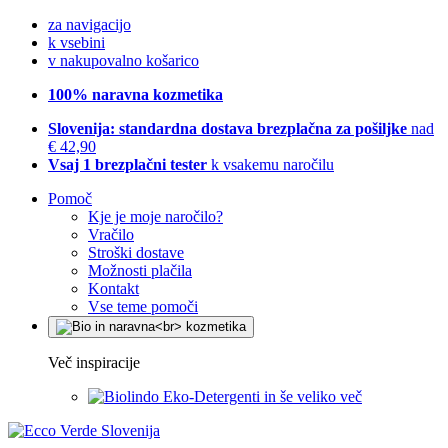
za navigacijo
k vsebini
v nakupovalno košarico
100% naravna kozmetika
Slovenija: standardna dostava brezplačna za pošiljke
nad
€ 42,90
Vsaj 1 brezplačni tester
k vsakemu naročilu
Pomoč
Kje je moje naročilo?
Vračilo
Stroški dostave
Možnosti plačila
Kontakt
Vse teme pomoči
Več inspiracije
Eko-Detergenti in še veliko več