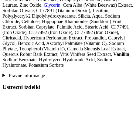
Laurate, Zinc Oxide,
Glycerin
, Cera Alba (White Beeswax) Extract,
Sorbitan Olivate, CI 77891 (Titanium Dioxid), Lecithin,
Polyglyceryl-2 Dipolyhydroxystearate, Silicia, Aqua, Sodium
Chloride, Cellulose, Hippophae Rhamnoides (Sanddorn) Fruit
Extract, Sorbitan Caprylate, Palmitic Acid, Stearic Acid, CI 77491
(Iron Oxide), CI 77492 (Iron Oxide), CI 77492 (Iron Oxide),
Citricacid, Hypericum Perforatum Extract, Propandiol, Caprylyl
Glycol, Benzoic Acid, Ascorbyl Palmitate (Vitamin C), Sodium
Phytate, Tocopherol (Vitamin E), Camelia Sinensis Leaf Extract,
Quercus Robur Bark Extract, Vitis Vinifera Seed Extract,
Vanillin
,
Sodium Benzoate, Hydrolyzed Hyaluronic Acid, Sodium
Hyaluronate, Potassium Sorbate
Pravne informacije
Ustrezni izdelki