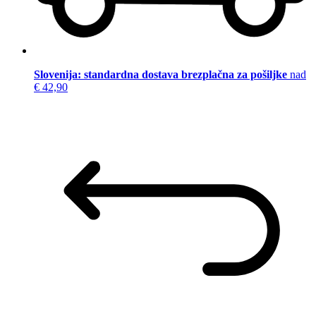
Slovenija: standardna dostava brezplačna za pošiljke
nad
€ 42,90