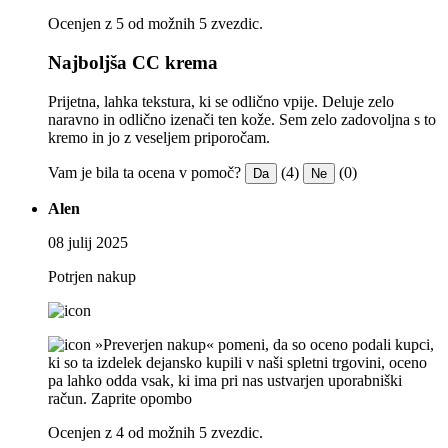
Ocenjen z 5 od možnih 5 zvezdic.
Najboljša CC krema
Prijetna, lahka tekstura, ki se odlično vpije. Deluje zelo
naravno in odlično izenači ten kože. Sem zelo zadovoljna s to
kremo in jo z veseljem priporočam.
Vam je bila ta ocena v pomoč?
(4)
(0)
Da
Ne
Alen
08 julij 2025
Potrjen nakup
»Preverjen nakup« pomeni, da so oceno podali kupci,
ki so ta izdelek dejansko kupili v naši spletni trgovini, oceno
pa lahko odda vsak, ki ima pri nas ustvarjen uporabniški
račun.
Zaprite opombo
Ocenjen z 4 od možnih 5 zvezdic.