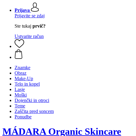
Prijava
Prijavite se zdaj
Ste tukaj
prvič?
Ustvarite račun
Znamke
Obraz
Make-Up
Telo in kopel
Lasje
Moški
Dojenčki in otroci
Teme
Zaščita pred soncem
Ponudbe
MÁDARA Organic Skincare