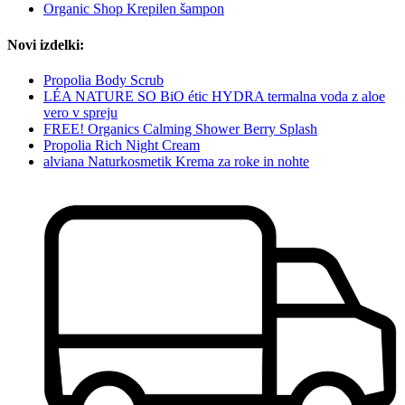
Organic Shop Krepilen šampon
Novi izdelki:
Propolia Body Scrub
LÉA NATURE SO BiO étic HYDRA termalna voda z aloe
vero v spreju
FREE! Organics Calming Shower Berry Splash
Propolia Rich Night Cream
alviana Naturkosmetik Krema za roke in nohte