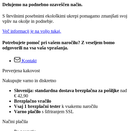
Delujemo na podnebno ozaveščen način.
S številnimi posebnimi ekološkimi ukrepi pomagamo zmanjšati svoj
vpliv na okolje in podnebje.
Več informacij je na voljo tukaj.
Potrebujete pomoč pri vašem naročilu? Z veseljem bomo
odgovorili na vsa vaša vprašanja.
Kontakt
Preverjena kakovost
Nakupujte varno in diskretno
Slovenija: standardna dostava brezplačna za pošiljke
nad
€ 42,90
Brezplačno vračilo
Vsaj 1 brezplačni tester
k vsakemu naročilu
Varno plačilo
s šifriranjem SSL
Načini plačila