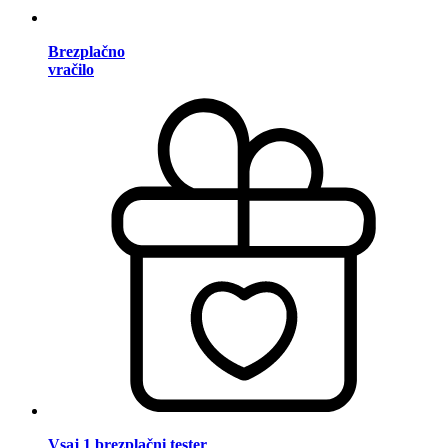
Brezplačno
vračilo
Vsaj 1 brezplačni tester