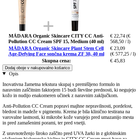
MÁDARA Organic Skincare CITY CC Anti-
€ 22,74
(€
Pollution CC Cream SPF 15, Medium (40 ml)
568,50 / l)
MÁDARA Organic Skincare Plant Stem Cell
€ 23,09
Age-Defying Face sončna krema ZF 30, 40 ml
(€ 577,25 / l)
Skupna cena:
€ 45,83
Dodaj oboje v nakupovalno košarico
Opis
Inovativna žametna tekstura skupaj s premišljeno formulo in
naravnim zaščitnim faktorjem 15 budi številne prednosti, ki negujejo
kožo in nudijo enakomeren učinek z naravnim zaključkom.
Anti-Pollution CC Cream popravi majhne nepravilnosti, pordelost,
bledost in madeže v pigmentu. Krema je bila klinično testirana na
varovalne lastnosti, ki mikrobe kože varujejo pred umazanijo mesta
in pred zamašenimi porami, ter pred vnetji.
Z uravnoteženjo široko zaščito pred UVA žarki in z globinskim
vlaženjem hialuronske kisline je CITY CC Cream must-have za