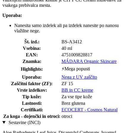
vsakega prebivalca mesta.
Uporaba:
Nanesita samo izdelek ali pa izdelek nanesite po nanosu
vlažilne nege.
Št. izd.:
BS-A3412
Vsebina:
40 ml
EAN:
4751009828817
Znamka:
MÁDARA Organic Skincare
⚡Mega popusti
Highlights:
Uporaba:
Nega z UV zaščito
Zaščitni faktor (ZF):
ZF 15
Vrste izdelkov:
BB in CC kreme
Tip kože:
Za vse tipe kože
Lastnosti:
Brez glutena
Certifikati:
ECOCERT - Cosmos Natural
Za koga - dojenčki in otroci:
otroci
Sestavine (INCI)
Aloe Barbadensis Leaf Juice, Dicaprylyl Carbonate, Isoamyl