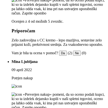
»Preverjen nakup« pomeni, da so oceno podali kupci,
ki so ta izdelek dejansko kupili v naši spletni trgovini, oceno
pa lahko odda vsak, ki ima pri nas ustvarjen uporabniški
račun.
Zaprite opombo
Ocenjen z 4 od možnih 5 zvezdic.
Priporočam
Zelo zadovoljna s CC kremo - lepo mazljiva, sestavine zelo
prijazni koži, prekrivnost srednja. Za vsakodnevno uporabo.
Vam je bila ta ocena v pomoč?
(2)
(0)
Da
Ne
Mina Ljubljana
09 april 2022
Potrjen nakup
»Preverjen nakup« pomeni, da so oceno podali kupci,
ki so ta izdelek dejansko kupili v naši spletni trgovini, oceno
pa lahko odda vsak, ki ima pri nas ustvarjen uporabniški
račun.
Zaprite opombo