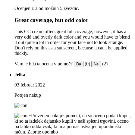
Ocenjen z 3 od možnih 5 zvezdic.
Great coverage, but odd color
This CC cream offers great full coverage, however, it has a
very odd and overly dark color and you would have to blend
it out quite a lot in order for your face not to look strange.
Don't rely on this as a sunscreen, because it can't be applied
thickly.
Vam je bila ta ocena v pomoč?
(0)
(2)
Da
Ne
Jelka
03 februar 2022
Potrjen nakup
»Preverjen nakup« pomeni, da so oceno podali kupci,
ki so ta izdelek dejansko kupili v naši spletni trgovini, oceno
pa lahko odda vsak, ki ima pri nas ustvarjen uporabniški
račun.
Zaprite opombo