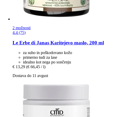
2 možnosti
4.4 (75)
Le Erbe di Janas
Karitejevo maslo, 200 ml
za suho in poškodovano kožo
primerno tudi za lase
idealno kot nega po sončenju
€ 13,29
(€ 66,45 / l)
Dostava do 11 avgust