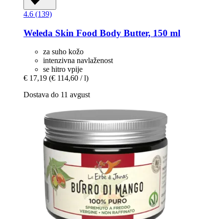
4.6 (139)
Weleda
Skin Food Body Butter, 150 ml
za suho kožo
intenzivna navlaženost
se hitro vpije
€ 17,19
(€ 114,60 / l)
Dostava do 11 avgust