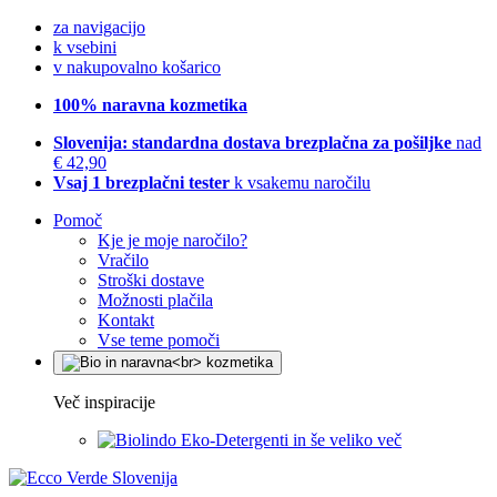
za navigacijo
k vsebini
v nakupovalno košarico
100% naravna kozmetika
Slovenija: standardna dostava brezplačna za pošiljke
nad
€ 42,90
Vsaj 1 brezplačni tester
k vsakemu naročilu
Pomoč
Kje je moje naročilo?
Vračilo
Stroški dostave
Možnosti plačila
Kontakt
Vse teme pomoči
Več inspiracije
Eko-Detergenti in še veliko več