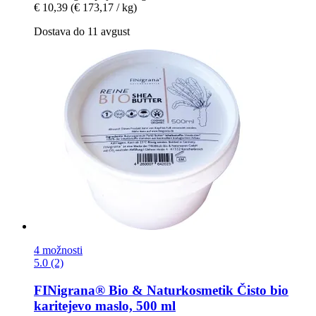
€ 10,39
(€ 173,17 / kg)
Dostava do 11 avgust
4 možnosti
5.0 (2)
FINigrana® Bio & Naturkosmetik
Čisto bio
karitejevo maslo, 500 ml