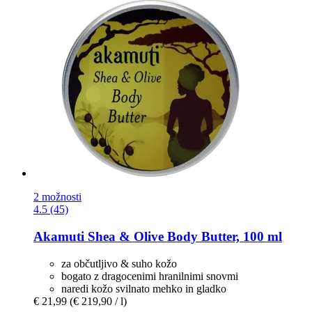
2 možnosti
4.5 (45)
Akamuti
Shea & Olive Body Butter, 100 ml
za občutljivo & suho kožo
bogato z dragocenimi hranilnimi snovmi
naredi kožo svilnato mehko in gladko
€ 21,99
(€ 219,90 / l)