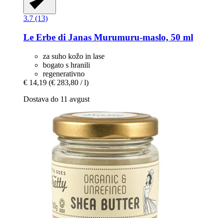
3.7 (13)
Le Erbe di Janas
Murumuru-​maslo, 50 ml
za suho kožo in lase
bogato s hranili
regenerativno
€ 14,19
(€ 283,80 / l)
Dostava do 11 avgust