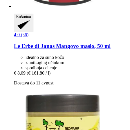
Košarica
4.0 (36)
Le Erbe di Janas
Mangovo maslo, 50 ml
idealno za suho kožo
z anti-aging učinkom
spodbuja celjenje
€ 8,09
(€ 161,80 / l)
Dostava do 11 avgust