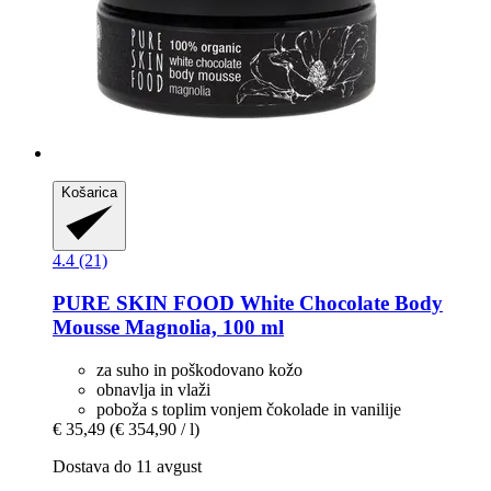
Košarica
4.4 (21)
PURE SKIN FOOD
White Chocolate Body
Mousse Magnolia, 100 ml
za suho in poškodovano kožo
obnavlja in vlaži
poboža s toplim vonjem čokolade in vanilije
€ 35,49
(€ 354,90 / l)
Dostava do 11 avgust