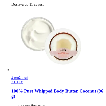
Dostava do 11 avgust
4 možnosti
3.6 (13)
100% Pure
Whipped Body Butter, Coconut (96
g)
za vse tipe kože