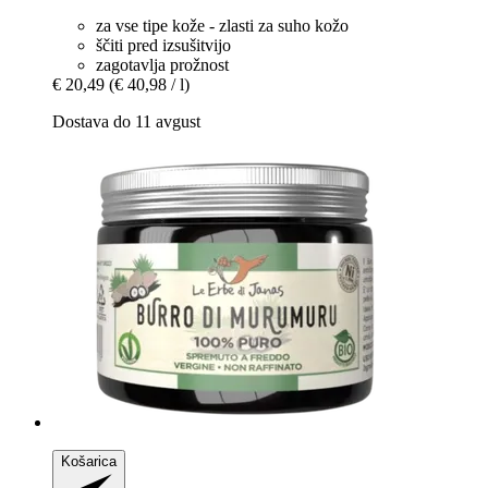
za vse tipe kože - zlasti za suho kožo
ščiti pred izsušitvijo
zagotavlja prožnost
€ 20,49
(€ 40,98 / l)
Dostava do 11 avgust
Košarica