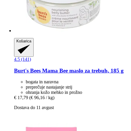
Košarica
4.5 (141)
Burt's Bees
Mama Bee maslo za trebuh, 185 g
bogata in naravna
preprečuje nastajanje strij
ohranja kožo mehko in prožno
€ 17,79
(€ 96,16 / kg)
Dostava do 11 avgust