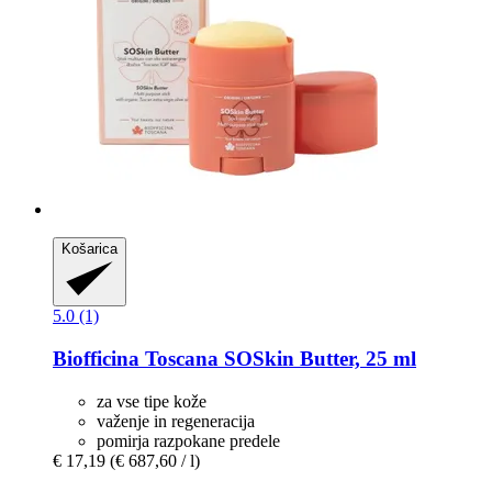
Košarica
5.0 (1)
Biofficina Toscana
SOSkin Butter, 25 ml
za vse tipe kože
važenje in regeneracija
pomirja razpokane predele
€ 17,19
(€ 687,60 / l)