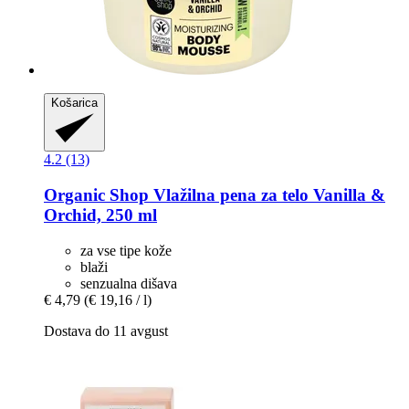
Košarica
4.2 (13)
Organic Shop
Vlažilna pena za telo Vanilla &
Orchid, 250 ml
za vse tipe kože
blaži
senzualna dišava
€ 4,79
(€ 19,16 / l)
Dostava do 11 avgust