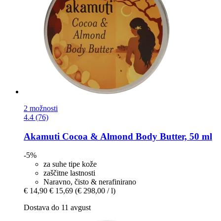
2 možnosti
4.4 (76)
Akamuti
Cocoa & Almond Body Butter, 50 ml
-5%
za suhe tipe kože
zaščitne lastnosti
Naravno, čisto & nerafinirano
€ 14,90
€ 15,69
(€ 298,00 / l)
Dostava do 11 avgust