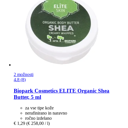
2 možnosti
4.8 (8)
Biopark Cosmetics
ELITE Organic Shea
Butter, 5 ml
za vse tipe kože
nerafinirano in naravno
ročno izdelano
€ 1,29
(€ 258,00 / l)