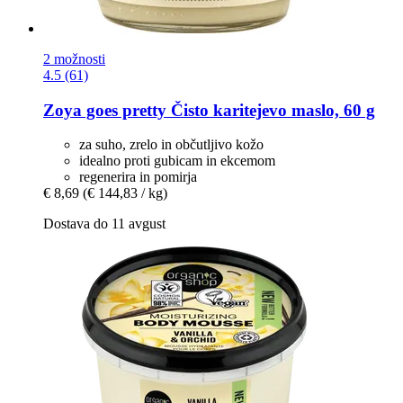
2 možnosti
4.5 (61)
Zoya goes pretty
Čisto karitejevo maslo, 60 g
za suho, zrelo in občutljivo kožo
idealno proti gubicam in ekcemom
regenerira in pomirja
€ 8,69
(€ 144,83 / kg)
Dostava do 11 avgust