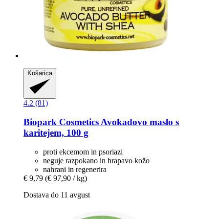
Košarica
4.2 (81)
Biopark Cosmetics
Avokadovo maslo s
karitejem, 100 g
proti ekcemom in psoriazi
neguje razpokano in hrapavo kožo
nahrani in regenerira
€ 9,79
(€ 97,90 / kg)
Dostava do 11 avgust