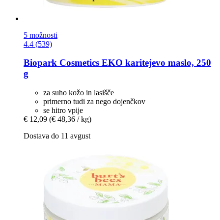
5 možnosti
4.4 (539)
Biopark Cosmetics
EKO karitejevo maslo, 250
g
za suho kožo in lasišče
primerno tudi za nego dojenčkov
se hitro vpije
€ 12,09
(€ 48,36 / kg)
Dostava do 11 avgust