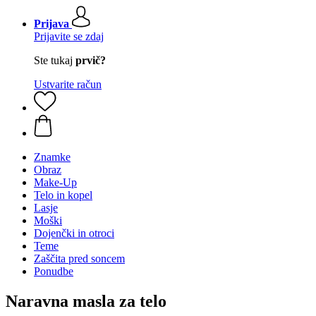
Prijava
Prijavite se zdaj
Ste tukaj
prvič?
Ustvarite račun
Znamke
Obraz
Make-Up
Telo in kopel
Lasje
Moški
Dojenčki in otroci
Teme
Zaščita pred soncem
Ponudbe
Naravna masla za telo