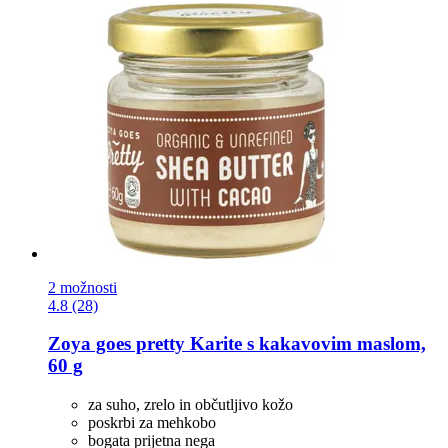
2 možnosti
4.8 (28)
Zoya goes pretty
Karite s kakavovim maslom,
60 g
za suho, zrelo in občutljivo kožo
poskrbi za mehkobo
bogata prijetna nega