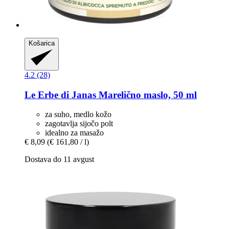
Košarica
4.2 (28)
Le Erbe di Janas
Marelično maslo, 50 ml
za suho, medlo kožo
zagotavlja sijočo polt
idealno za masažo
€ 8,09
(€ 161,80 / l)
Dostava do 11 avgust