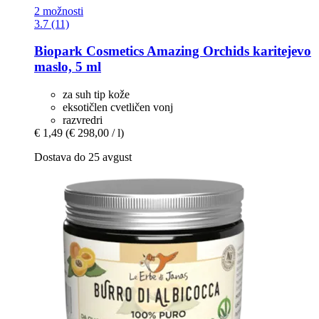
2 možnosti
3.7 (11)
Biopark Cosmetics
Amazing Orchids karitejevo
maslo, 5 ml
za suh tip kože
eksotičlen cvetličen vonj
razvredri
€ 1,49
(€ 298,00 / l)
Dostava do 25 avgust