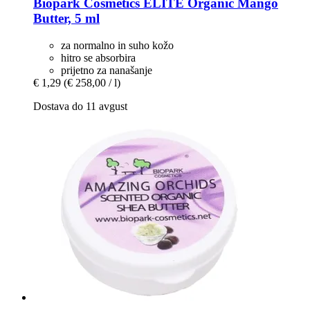
Biopark Cosmetics
ELITE Organic Mango
Butter, 5 ml
za normalno in suho kožo
hitro se absorbira
prijetno za nanašanje
€ 1,29
(€ 258,00 / l)
Dostava do 11 avgust