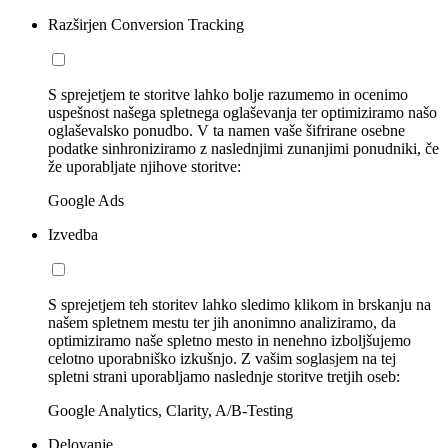
Razširjen Conversion Tracking
S sprejetjem te storitve lahko bolje razumemo in ocenimo
uspešnost našega spletnega oglaševanja ter optimiziramo našo
oglaševalsko ponudbo. V ta namen vaše šifrirane osebne
podatke sinhroniziramo z naslednjimi zunanjimi ponudniki, če
že uporabljate njihove storitve:
Google Ads
Izvedba
S sprejetjem teh storitev lahko sledimo klikom in brskanju na
našem spletnem mestu ter jih anonimno analiziramo, da
optimiziramo naše spletno mesto in nenehno izboljšujemo
celotno uporabniško izkušnjo. Z vašim soglasjem na tej
spletni strani uporabljamo naslednje storitve tretjih oseb:
Google Analytics, Clarity, A/B-Testing
Delovanje