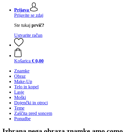
Prijava
Prijavite se zdaj
Ste tukaj
prvič?
Ustvarite račun
Košarica
€ 0,00
Znamke
Obraz
Make-Up
Telo in kopel
Lasje
Moški
Dojenčki in otroci
Teme
Zaščita pred soncem
Ponudbe
Izbrana nega obraza znamke amo como