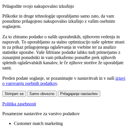
Prilagodite svojo nakupovalno izkušnjo
Piškotke in druge tehnologije uporabljamo samo zato, da vam
ponudimo prilagojeno nakupovalno izkušnjo z vašim osebnim
soglasjem.
Za to zbiramo podatke o naših uporabnikih, njihovem vedenju in
napravah. To uporabljamo za stalno optimizacijo naše spletne strani
in za prikaz prilagojenega oglaševanja in vsebine ter za analizo
statistike uporabe. Vaše šifrirane podatke lahko tudi primerjamo z
zunanjimi ponudniki in vam prikažemo ponudbe prek njihovih
spletnih oglaševalskih kanalov, le če njihove storitve že uporabljate
sami.
Preden podate soglasje, se pozanimajte v nastavitvah in v naši
izjavi
o varovanju osebnih podatkov
.
Strinjam se
Samo obvezno
Prilagajanje nastavitev
Politika zasebnosti
Posamezne nastavitve za varstvo podatkov
Customer match marketing