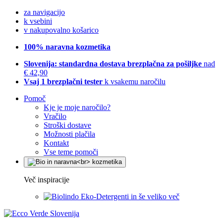
za navigacijo
k vsebini
v nakupovalno košarico
100% naravna kozmetika
Slovenija: standardna dostava brezplačna za pošiljke
nad
€ 42,90
Vsaj 1 brezplačni tester
k vsakemu naročilu
Pomoč
Kje je moje naročilo?
Vračilo
Stroški dostave
Možnosti plačila
Kontakt
Vse teme pomoči
Več inspiracije
Eko-Detergenti in še veliko več