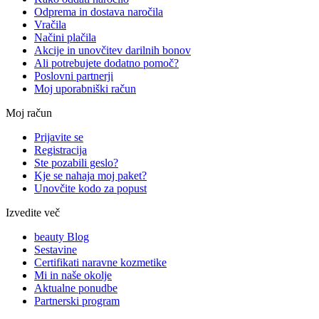
Odprema in dostava naročila
Vračila
Načini plačila
Akcije in unovčitev darilnih bonov
Ali potrebujete dodatno pomoč?
Poslovni partnerji
Moj uporabniški račun
Moj račun
Prijavite se
Registracija
Ste pozabili geslo?
Kje se nahaja moj paket?
Unovčite kodo za popust
Izvedite več
beauty Blog
Sestavine
Certifikati naravne kozmetike
Mi in naše okolje
Aktualne ponudbe
Partnerski program