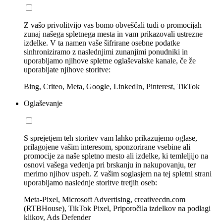
Z vašo privolitvijo vas bomo obveščali tudi o promocijah
zunaj našega spletnega mesta in vam prikazovali ustrezne
izdelke. V ta namen vaše šifrirane osebne podatke
sinhroniziramo z naslednjimi zunanjimi ponudniki in
uporabljamo njihove spletne oglaševalske kanale, če že
uporabljate njihove storitve:
Bing, Criteo, Meta, Google, LinkedIn, Pinterest, TikTok
Oglaševanje
S sprejetjem teh storitev vam lahko prikazujemo oglase,
prilagojene vašim interesom, sponzorirane vsebine ali
promocije za naše spletno mesto ali izdelke, ki temleljijo na
osnovi vašega vedenja pri brskanju in nakupovanju, ter
merimo njihov uspeh. Z vašim soglasjem na tej spletni strani
uporabljamo naslednje storitve tretjih oseb:
Meta-Pixel, Microsoft Advertising, creativecdn.com
(RTBHouse), TikTok Pixel, Priporočila izdelkov na podlagi
klikov, Ads Defender