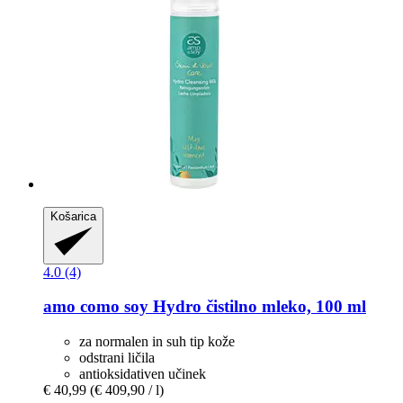
Košarica
4.0 (4)
amo como soy
Hydro čistilno mleko, 100 ml
za normalen in suh tip kože
odstrani ličila
antioksidativen učinek
€ 40,99
(€ 409,90 / l)