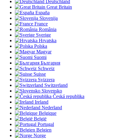
Deutschland
Great Britain
España
Slovenija
France
România
Sverige
Hrvatska
Polska
Magyar
Suomi
България
Schweiz
Suisse
Svizzera
Switzerland
Slovensko
Česká republika
Ireland
Nederland
Belgique
België
Portugal
Belgien
Norge