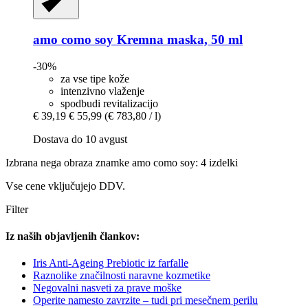
amo como soy
Kremna maska, 50 ml
-30%
za vse tipe kože
intenzivno vlaženje
spodbudi revitalizacijo
€ 39,19
€ 55,99
(€ 783,80 / l)
Dostava do 10 avgust
Izbrana nega obraza znamke amo como soy: 4 izdelki
Vse cene vključujejo DDV.
Filter
Iz naših objavljenih člankov:
Iris Anti-Ageing Prebiotic iz farfalle
Raznolike značilnosti naravne kozmetike
Negovalni nasveti za prave moške
Operite namesto zavrzite – tudi pri mesečnem perilu