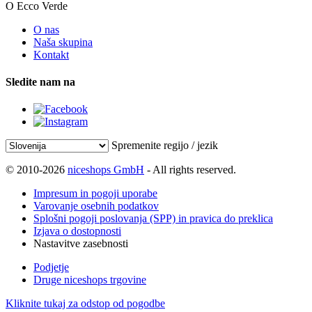
O Ecco Verde
O nas
Naša skupina
Kontakt
Sledite nam na
Spremenite regijo / jezik
© 2010-2026
niceshops GmbH
- All rights reserved.
Impresum in pogoji uporabe
Varovanje osebnih podatkov
Splošni pogoji poslovanja (SPP) in pravica do preklica
Izjava o dostopnosti
Nastavitve zasebnosti
Podjetje
Druge niceshops trgovine
Kliknite tukaj za odstop od pogodbe