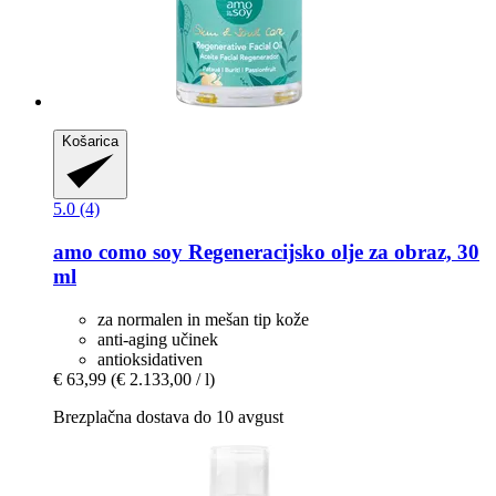
Košarica
5.0 (4)
amo como soy
Regeneracijsko olje za obraz, 30
ml
za normalen in mešan tip kože
anti-aging učinek
antioksidativen
€ 63,99
(€ 2.133,00 / l)
Brezplačna dostava do 10 avgust