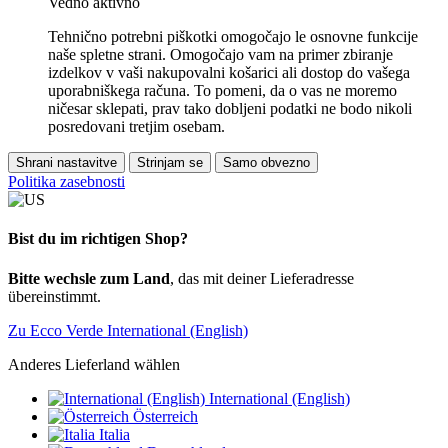
Vedno aktivno
Tehnično potrebni piškotki omogočajo le osnovne funkcije
naše spletne strani. Omogočajo vam na primer zbiranje
izdelkov v vaši nakupovalni košarici ali dostop do vašega
uporabniškega računa. To pomeni, da o vas ne moremo
ničesar sklepati, prav tako dobljeni podatki ne bodo nikoli
posredovani tretjim osebam.
Shrani nastavitve
Strinjam se
Samo obvezno
Politika zasebnosti
Bist du im richtigen Shop?
Bitte wechsle zum Land
, das mit deiner Lieferadresse
übereinstimmt.
Zu Ecco Verde International (English)
Anderes Lieferland wählen
International (English)
Österreich
Italia