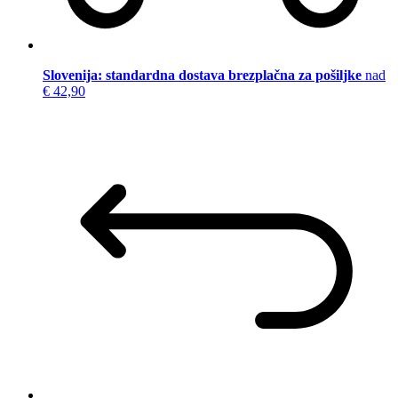
Slovenija: standardna dostava brezplačna za pošiljke
nad
€ 42,90