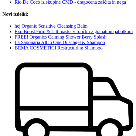
Rio De Coco iz skupine CMD - dragocena zaščita in nega
Novi izdelki:
hej Organic Sensitive Cleansing Balm
Exo Boost Firm & Lift maska v robčku z granatnim jabolkom
FREE! Organics Calming Shower Berry Splash
La Saponaria All in One Duschgel & Shampoo
BEMA COSMETICI Restructuring Shampoo