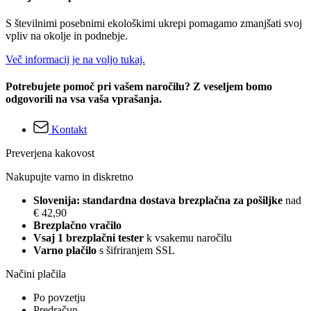
S številnimi posebnimi ekološkimi ukrepi pomagamo zmanjšati svoj
vpliv na okolje in podnebje.
Več informacij je na voljo tukaj.
Potrebujete pomoč pri vašem naročilu? Z veseljem bomo
odgovorili na vsa vaša vprašanja.
Kontakt
Preverjena kakovost
Nakupujte varno in diskretno
Slovenija: standardna dostava brezplačna za pošiljke
nad
€ 42,90
Brezplačno vračilo
Vsaj 1 brezplačni tester
k vsakemu naročilu
Varno plačilo
s šifriranjem SSL
Načini plačila
Po povzetju
Predračun