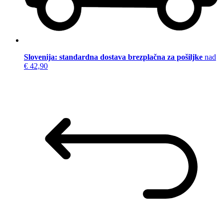
Slovenija: standardna dostava brezplačna za pošiljke
nad
€ 42,90