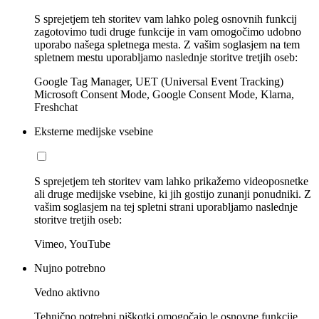
S sprejetjem teh storitev vam lahko poleg osnovnih funkcij
zagotovimo tudi druge funkcije in vam omogočimo udobno
uporabo našega spletnega mesta. Z vašim soglasjem na tem
spletnem mestu uporabljamo naslednje storitve tretjih oseb:
Google Tag Manager, UET (Universal Event Tracking)
Microsoft Consent Mode, Google Consent Mode, Klarna,
Freshchat
Eksterne medijske vsebine
S sprejetjem teh storitev vam lahko prikažemo videoposnetke
ali druge medijske vsebine, ki jih gostijo zunanji ponudniki. Z
vašim soglasjem na tej spletni strani uporabljamo naslednje
storitve tretjih oseb:
Vimeo, YouTube
Nujno potrebno
Vedno aktivno
Tehnično potrebni piškotki omogočajo le osnovne funkcije