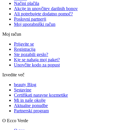
Načini plačila
Akcije in unovčitev darilnih bonov
Ali potrebujete dodatno pomoč?
Poslovni partnerji
Moj uporabniški račun
Moj račun
Prijavite se
Registracija
Ste pozabili geslo?
Kje se nahaja moj paket?
Unovčite kodo za popust
Izvedite več
beauty Blog
Sestavine
Certifikati naravne kozmetike
Mi in naše okolje
Aktualne ponudbe
Partnerski program
O Ecco Verde