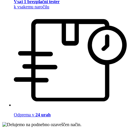
Vsaj 1 brezplačni tester
k vsakemu naročilu
Odprema v
24 urah