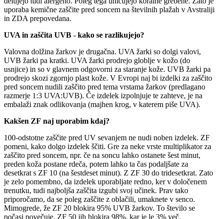
delujejo tudi alergeno. Poleg tega uničujejo koralne grebene. Zato je
uporaba kemične zaščite pred soncem na številnih plažah v Avstraliji
in ZDA prepovedana.
UVA in zaščita UVB - kako se razlikujejo?
Valovna dolžina žarkov je drugačna. UVA žarki so dolgi valovi,
UVB žarki pa kratki. UVA žarki prodrejo globlje v kožo (do
usnjice) in so v glavnem odgovorni za staranje kože. UVB žarki pa
prodrejo skozi zgornjo plast kože. V Evropi naj bi izdelki za zaščito
pred soncem nudili zaščito pred tema vrstama žarkov (predlagano
razmerje 1:3 UVA:UVB). Če izdelek izpolnjuje te zahteve, je na
embalaži znak odlikovanja (majhen krog, v katerem piše UVA).
Kakšen ZF naj uporabim kdaj?
100-odstotne zaščite pred UV sevanjem ne nudi noben izdelek. ZF
pomeni, kako dolgo izdelek ščiti. Gre za neke vrste multiplikator za
zaščito pred soncem, npr. če na soncu lahko ostanete šest minut,
preden koža postane rdeča, potem lahko ta čas podaljšate za
desetkrat s ZF 10 (na šestdeset minut). Z ZF 30 do tridesetkrat. Zato
je zelo pomembno, da izdelek uporabljate redno, ker v določenem
trenutku, tudi najboljša zaščita izgubi svoj učinek. Prav tako
priporočamo, da se poleg zaščite z oblačili, umaknete v senco.
Mimogrede, že ZF 20 blokira 95% UVB žarkov. To število se
počasi povečuje. ZF 50 jih blokira 98%, kar je le 3% več.