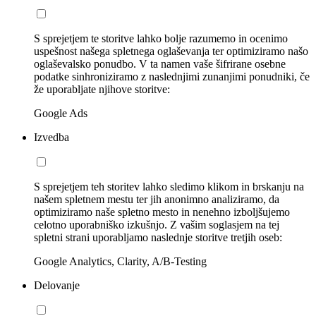
S sprejetjem te storitve lahko bolje razumemo in ocenimo
uspešnost našega spletnega oglaševanja ter optimiziramo našo
oglaševalsko ponudbo. V ta namen vaše šifrirane osebne
podatke sinhroniziramo z naslednjimi zunanjimi ponudniki, če
že uporabljate njihove storitve:
Google Ads
Izvedba
S sprejetjem teh storitev lahko sledimo klikom in brskanju na
našem spletnem mestu ter jih anonimno analiziramo, da
optimiziramo naše spletno mesto in nenehno izboljšujemo
celotno uporabniško izkušnjo. Z vašim soglasjem na tej
spletni strani uporabljamo naslednje storitve tretjih oseb:
Google Analytics, Clarity, A/B-Testing
Delovanje