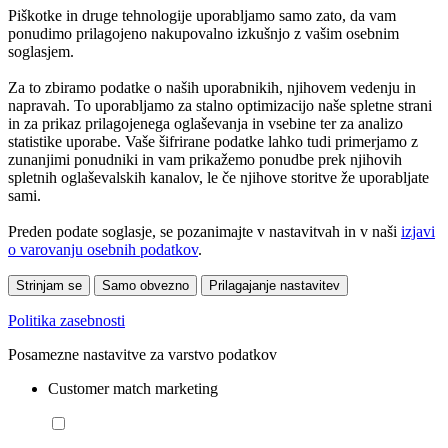
Piškotke in druge tehnologije uporabljamo samo zato, da vam
ponudimo prilagojeno nakupovalno izkušnjo z vašim osebnim
soglasjem.
Za to zbiramo podatke o naših uporabnikih, njihovem vedenju in
napravah. To uporabljamo za stalno optimizacijo naše spletne strani
in za prikaz prilagojenega oglaševanja in vsebine ter za analizo
statistike uporabe. Vaše šifrirane podatke lahko tudi primerjamo z
zunanjimi ponudniki in vam prikažemo ponudbe prek njihovih
spletnih oglaševalskih kanalov, le če njihove storitve že uporabljate
sami.
Preden podate soglasje, se pozanimajte v nastavitvah in v naši
izjavi
o varovanju osebnih podatkov
.
Strinjam se
Samo obvezno
Prilagajanje nastavitev
Politika zasebnosti
Posamezne nastavitve za varstvo podatkov
Customer match marketing