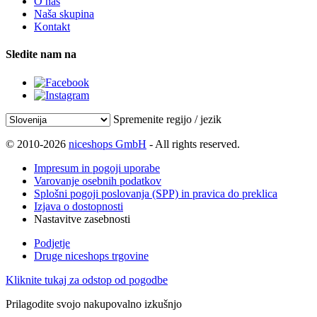
O nas
Naša skupina
Kontakt
Sledite nam na
Spremenite regijo / jezik
© 2010-2026
niceshops GmbH
- All rights reserved.
Impresum in pogoji uporabe
Varovanje osebnih podatkov
Splošni pogoji poslovanja (SPP) in pravica do preklica
Izjava o dostopnosti
Nastavitve zasebnosti
Podjetje
Druge niceshops trgovine
Kliknite tukaj za odstop od pogodbe
Prilagodite svojo nakupovalno izkušnjo