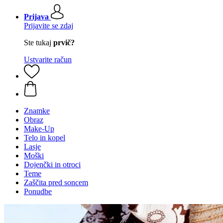
Prijava
Prijavite se zdaj
Ste tukaj
prvič?
Ustvarite račun
Znamke
Obraz
Make-Up
Telo in kopel
Lasje
Moški
Dojenčki in otroci
Teme
Zaščita pred soncem
Ponudbe