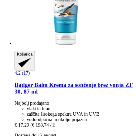
Košarica
4.2 (17)
Badger Balm
Krema za sončenje brez vonja ZF
30, 87 ml
Najbolj prodajano
vlaži in hrani
zaščita širokega spektra UVA in UVB
vodoodporna in okolju prijazna
€ 17,29
(€ 198,74 / l)
Dostava do 12 avgust