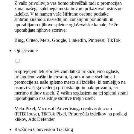
Z vašo privolitvijo vas bomo obveščali tudi o promocijah
zunaj našega spletnega mesta in vam prikazovali ustrezne
izdelke. V ta namen vaše šifrirane osebne podatke
sinhroniziramo z naslednjimi zunanjimi ponudniki in
uporabljamo njihove spletne oglaševalske kanale, če že
uporabljate njihove storitve:
Bing, Criteo, Meta, Google, LinkedIn, Pinterest, TikTok
Oglaševanje
S sprejetjem teh storitev vam lahko prikazujemo oglase,
prilagojene vašim interesom, sponzorirane vsebine ali
promocije za naše spletno mesto ali izdelke, ki temleljijo na
osnovi vašega vedenja pri brskanju in nakupovanju, ter
merimo njihov uspeh. Z vašim soglasjem na tej spletni strani
uporabljamo naslednje storitve tretjih oseb:
Meta-Pixel, Microsoft Advertising, creativecdn.com
(RTBHouse), TikTok Pixel, Priporočila izdelkov na podlagi
klikov, Ads Defender
Razširjen Conversion Tracking