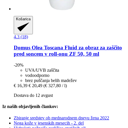
Košarica
4.3 (18)
Domus Olea Toscana
Fluid za obraz za zaščito
pred soncem v roll-​onu ZF 50, 50 ml
-20%
UVA/UVB zaščita
vodoodporno
brez puščanja belih madežev
€ 16,39
€ 20,49
(€ 327,80 / l)
Dostava do 12 avgust
Iz naših objavljenih člankov:
Zbiranje sredstev ob mednarodnem dnevu žena 2022
Nega kože v jesenskih mesecih - 2. del