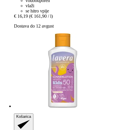
vodoodporen
vlaži
se hitro vpije
€ 16,19
(€ 161,90 / l)
Dostava do 12 avgust
Košarica