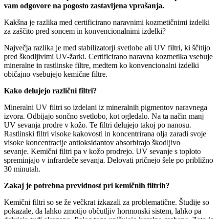
vam odgovore na pogosto zastavljena vprašanja. ​
Kakšna je razlika med certificirano naravnimi kozmetičnimi izdelki
za zaščito pred soncem in konvencionalnimi izdelki?
Največja razlika je med stabilizatorji svetlobe ali UV filtri, ki ščitijo
pred škodljivimi UV-žarki. Certificirano naravna kozmetika vsebuje
mineralne in rastlinske filtre, medtem ko konvencionalni izdelki
običajno vsebujejo kemične filtre.
Kako delujejo različni filtri?
Mineralni UV filtri so izdelani iz mineralnih pigmentov naravnega
izvora. Odbijajo sončno svetlobo, kot ogledalo. Na ta način manj
UV sevanja prodre v kožo. Te filtri delujejo takoj po nanosu.
Rastlinski filtri visoke kakovosti in koncentrirana olja zaradi svoje
visoke koncentracije antioksidantov absorbirajo škodljivo
sevanje. Kemični filtri pa v kožo prodrejo. UV sevanje s toploto
spreminjajo v infrardeče sevanja. Delovati pričnejo šele po približno
30 minutah.
Zakaj je potrebna previdnost pri kemičnih filtrih?
Kemični filtri so se že večkrat izkazali za problematične. Študije so
pokazale, da lahko zmotijo občutljiv hormonski sistem, lahko pa