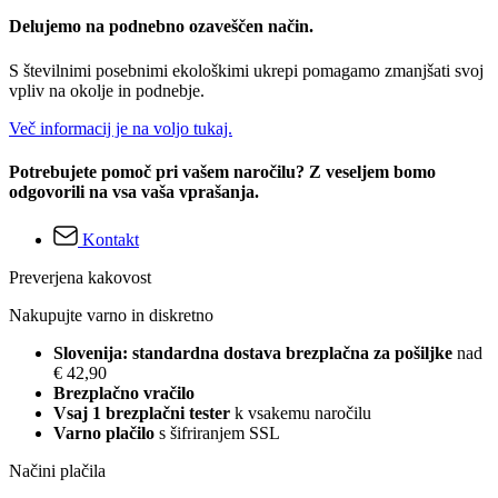
Delujemo na podnebno ozaveščen način.
S številnimi posebnimi ekološkimi ukrepi pomagamo zmanjšati svoj
vpliv na okolje in podnebje.
Več informacij je na voljo tukaj.
Potrebujete pomoč pri vašem naročilu? Z veseljem bomo
odgovorili na vsa vaša vprašanja.
Kontakt
Preverjena kakovost
Nakupujte varno in diskretno
Slovenija: standardna dostava brezplačna za pošiljke
nad
€ 42,90
Brezplačno vračilo
Vsaj 1 brezplačni tester
k vsakemu naročilu
Varno plačilo
s šifriranjem SSL
Načini plačila