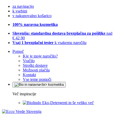
za navigacijo
k vsebini
v nakupovalno košarico
100% naravna kozmetika
Slovenija: standardna dostava brezplačna za pošiljke
nad
€ 42,90
Vsaj 1 brezplačni tester
k vsakemu naročilu
Pomoč
Kje je moje naročilo?
Vračilo
Stroški dostave
Možnosti plačila
Kontakt
Vse teme pomoči
Več inspiracije
Eko-Detergenti in še veliko več