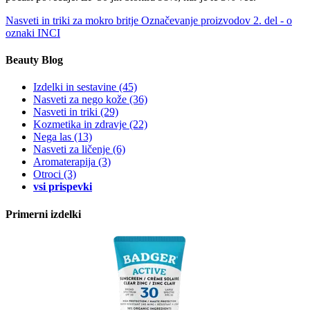
Nasveti in triki za mokro britje
Označevanje proizvodov 2. del - o
oznaki INCI
Beauty Blog
Izdelki in sestavine
(45)
Nasveti za nego kože
(36)
Nasveti in triki
(29)
Kozmetika in zdravje
(22)
Nega las
(13)
Nasveti za ličenje
(6)
Aromaterapija
(3)
Otroci
(3)
vsi prispevki
Primerni izdelki