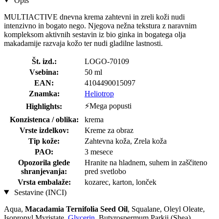
Opis
MULTIACTIVE dnevna krema zahtevni in zreli koži nudi
intenzivno in bogato nego. Njegova nežna tekstura z naravnim
kompleksom aktivnih sestavin iz bio ginka in bogatega olja
makadamije razvaja kožo ter nudi gladilne lastnosti.
Št. izd.:
LOGO-70109
Vsebina:
50 ml
EAN:
4104490015097
Znamka:
Heliotrop
⚡Mega popusti
Highlights:
Konzistenca / oblika:
krema
Vrste izdelkov:
Kreme za obraz
Tip kože:
Zahtevna koža, Zrela koža
PAO:
3 mesece
Opozorila glede
Hranite na hladnem, suhem in zaščiteno
shranjevanja:
pred svetlobo
Vrsta embalaže:
kozarec, karton, lonček
Sestavine (INCI)
Aqua,
Macadamia Ternifolia Seed Oil
, Squalane, Oleyl Oleate,
Isopropyl Myristate,
Glycerin
, Butyrospermum Parkii (Shea)