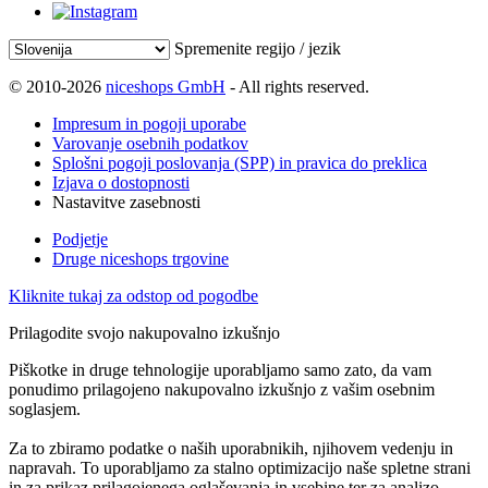
Spremenite regijo / jezik
© 2010-2026
niceshops GmbH
- All rights reserved.
Impresum in pogoji uporabe
Varovanje osebnih podatkov
Splošni pogoji poslovanja (SPP) in pravica do preklica
Izjava o dostopnosti
Nastavitve zasebnosti
Podjetje
Druge niceshops trgovine
Kliknite tukaj za odstop od pogodbe
Prilagodite svojo nakupovalno izkušnjo
Piškotke in druge tehnologije uporabljamo samo zato, da vam
ponudimo prilagojeno nakupovalno izkušnjo z vašim osebnim
soglasjem.
Za to zbiramo podatke o naših uporabnikih, njihovem vedenju in
napravah. To uporabljamo za stalno optimizacijo naše spletne strani
in za prikaz prilagojenega oglaševanja in vsebine ter za analizo