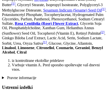
[1]
Butter
, Glyceryl Stearate, Isopropyl Isostearate, Polyglyceryl-3
[1]
Methylglucose Distearate,
Sesamum Indicum (Sesame) Seed Oil
,
Potassiumcetyl Phosphate, Tocopherylacetat, Hydrogenated Palm
Glycerides, Parfum, Panthenol, Phenoxyethanol, Sodium Cetearyl
Sulfate,
Rosa Centifolia (Rose) Flower Extract
, Glycerin Soja
Oil, Phosphatidylcholine, Xanthan Gum, Helianthus Annus
[2]
(Sunflower) Seed Oil, Tocopherol (Vitamin E), Retinyl Palmitat
,
Ginkgo Biloba Leaf Extract, Lactic Acid, Serin, Sodium Lactate,
[1]
Sorbit, Urea, Oryza Sativa
, Glucose, Glycine, Allantoin,
Linalool
,
Limonene
,
Citronellol
,
Coumarin
,
Geraniol
,
Benzyl
Alcohol
,
Citral
iz kontrolirane ekološke pridelave
Vsebuje vitamin A. Pred uporabo upoštevajte vaš dnevni
vnos.
Pravne informacije
Ustrezni izdelki