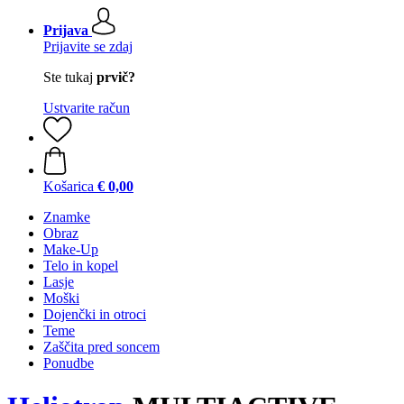
Prijava
Prijavite se zdaj
Ste tukaj
prvič?
Ustvarite račun
Košarica
€ 0,00
Znamke
Obraz
Make-Up
Telo in kopel
Lasje
Moški
Dojenčki in otroci
Teme
Zaščita pred soncem
Ponudbe