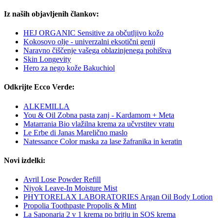
Iz naših objavljenih člankov:
HEJ ORGANIC Sensitive za občutljivo kožo
Kokosovo olje - univerzalni eksotični genij
Naravno čiščenje vašega oblazinjenega pohištva
Skin Longevity
Hero za nego kože Bakuchiol
Odkrijte Ecco Verde:
ALKEMILLA
You & Oil Zobna pasta zanj - Kardamom + Meta
Matarrania Bio vlažilna krema za učvrstitev vratu
Le Erbe di Janas Marelično maslo
Natessance Color maska za lase žafranika in keratin
Novi izdelki:
Avril Lose Powder Refill
Niyok Leave-In Moisture Mist
PHYTORELAX LABORATORIES Argan Oil Body Lotion
Propolia Toothpaste Propolis & Mint
La Saponaria 2 v 1 krema po britju in SOS krema