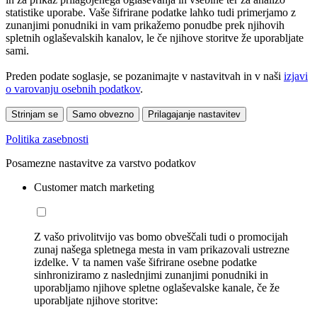
statistike uporabe. Vaše šifrirane podatke lahko tudi primerjamo z
zunanjimi ponudniki in vam prikažemo ponudbe prek njihovih
spletnih oglaševalskih kanalov, le če njihove storitve že uporabljate
sami.
Preden podate soglasje, se pozanimajte v nastavitvah in v naši
izjavi
o varovanju osebnih podatkov
.
Strinjam se
Samo obvezno
Prilagajanje nastavitev
Politika zasebnosti
Posamezne nastavitve za varstvo podatkov
Customer match marketing
Z vašo privolitvijo vas bomo obveščali tudi o promocijah
zunaj našega spletnega mesta in vam prikazovali ustrezne
izdelke. V ta namen vaše šifrirane osebne podatke
sinhroniziramo z naslednjimi zunanjimi ponudniki in
uporabljamo njihove spletne oglaševalske kanale, če že
uporabljate njihove storitve: