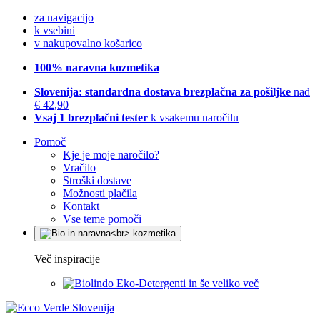
za navigacijo
k vsebini
v nakupovalno košarico
100% naravna kozmetika
Slovenija: standardna dostava brezplačna za pošiljke
nad
€ 42,90
Vsaj 1 brezplačni tester
k vsakemu naročilu
Pomoč
Kje je moje naročilo?
Vračilo
Stroški dostave
Možnosti plačila
Kontakt
Vse teme pomoči
Več inspiracije
Eko-Detergenti in še veliko več