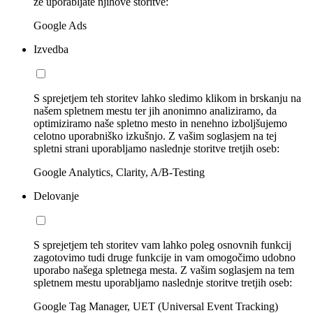
že uporabljate njihove storitve:
Google Ads
Izvedba
S sprejetjem teh storitev lahko sledimo klikom in brskanju na
našem spletnem mestu ter jih anonimno analiziramo, da
optimiziramo naše spletno mesto in nenehno izboljšujemo
celotno uporabniško izkušnjo. Z vašim soglasjem na tej
spletni strani uporabljamo naslednje storitve tretjih oseb:
Google Analytics, Clarity, A/B-Testing
Delovanje
S sprejetjem teh storitev vam lahko poleg osnovnih funkcij
zagotovimo tudi druge funkcije in vam omogočimo udobno
uporabo našega spletnega mesta. Z vašim soglasjem na tem
spletnem mestu uporabljamo naslednje storitve tretjih oseb:
Google Tag Manager, UET (Universal Event Tracking)