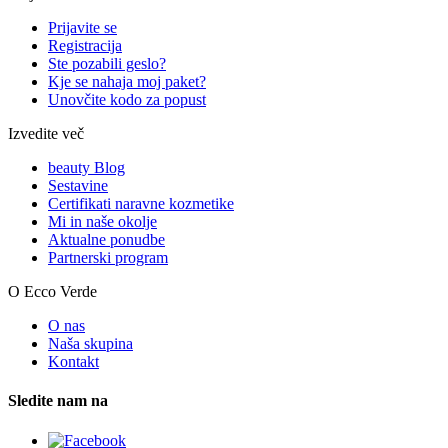
Prijavite se
Registracija
Ste pozabili geslo?
Kje se nahaja moj paket?
Unovčite kodo za popust
Izvedite več
beauty Blog
Sestavine
Certifikati naravne kozmetike
Mi in naše okolje
Aktualne ponudbe
Partnerski program
O Ecco Verde
O nas
Naša skupina
Kontakt
Sledite nam na