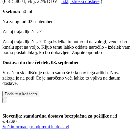
(
€ 815,80 / l
, vklj. 22% DDV
-
izklj. stroški dostave
)
Vsebina:
50 ml
Na zalogi od 02 september
Zakaj traja dlje časa?
Zakaj traja dlje časa?
Tega izdelka trenutno ni na zalogi, vendar bo
kmalu spet na voljo. Kljub temu lahko oddate naročilo - izdelek vam
bomo poslali takoj, ko bo dobavljen.
Zaprite opombo
Dostava do dne četrtek, 03. september
V našem skladišču je ostalo samo še 0 kosov tega artikla. Nova
zaloga je na poti! Če je naročeno več, lahko to vpliva na datum
dostave.
Dodajte v košarico
Slovenija: standardna dostava brezplačna za pošiljke
nad
€ 42,90
Več informacij o odpremi in dostavi