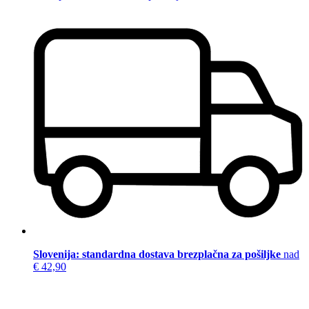
Slovenija: standardna dostava brezplačna za pošiljke
nad
€ 42,90