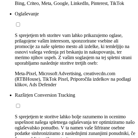
Bing, Criteo, Meta, Google, LinkedIn, Pinterest, TikTok
Oglaševanje
S sprejetjem teh storitev vam lahko prikazujemo oglase,
prilagojene vašim interesom, sponzorirane vsebine ali
promocije za naše spletno mesto ali izdelke, ki temleljijo na
osnovi vašega vedenja pri brskanju in nakupovanju, ter
merimo njihov uspeh. Z vašim soglasjem na tej spletni strani
uporabljamo naslednje storitve tretjih oseb:
Meta-Pixel, Microsoft Advertising, creativecdn.com
(RTBHouse), TikTok Pixel, Priporočila izdelkov na podlagi
klikov, Ads Defender
Razširjen Conversion Tracking
S sprejetjem te storitve lahko bolje razumemo in ocenimo
uspešnost našega spletnega oglaševanja ter optimiziramo našo
oglaševalsko ponudbo. V ta namen vaše šifrirane osebne
podatke sinhroniziramo z naslednjimi zunanjimi ponudniki, če