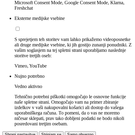
Microsoft Consent Mode, Google Consent Mode, Klarna,
Freshchat
Eksterne medijske vsebine
S sprejetjem teh storitev vam lahko prikažemo videoposnetke
ali druge medijske vsebine, ki jih gostijo zunanji ponudniki. Z
vašim soglasjem na tej spletni strani uporabljamo naslednje
storitve tretjih oseb:
Vimeo, YouTube
Nujno potrebno
Vedno aktivno
Tehnično potrebni piškotki omogočajo le osnovne funkcije
naše spletne strani. Omogočajo vam na primer zbiranje
izdelkov v vaši nakupovalni košarici ali dostop do vašega
uporabniškega računa. To pomeni, da o vas ne moremo
ničesar sklepati, prav tako dobljeni podatki ne bodo nikoli
posredovani tretjim osebam.
Shrani nastavitve
Strinjam se
Samo obvezno