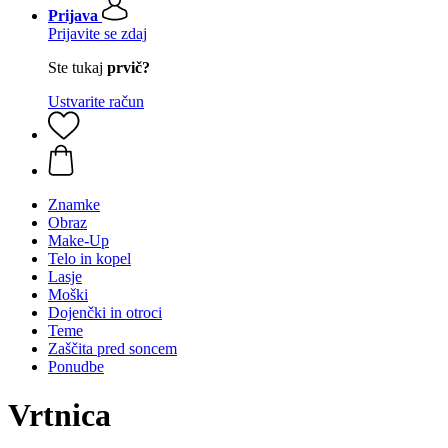
Prijava
Prijavite se zdaj
Ste tukaj
prvič?
Ustvarite račun
Znamke
Obraz
Make-Up
Telo in kopel
Lasje
Moški
Dojenčki in otroci
Teme
Zaščita pred soncem
Ponudbe
Vrtnica