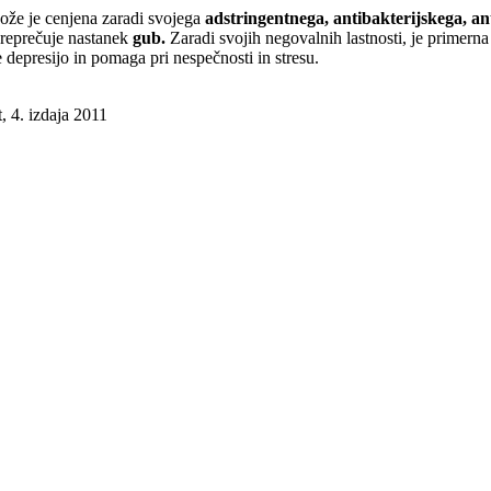
kože je cenjena zaradi svojega
adstringentnega, antibakterijskega, an
 preprečuje nastanek
gub.
Zaradi svojih negovalnih lastnosti, je primerna
 depresijo in pomaga pri nespečnosti in stresu.
 4. izdaja 2011