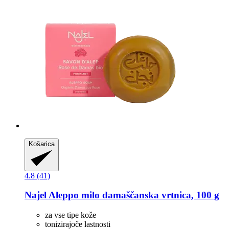
Košarica
4.8 (41)
Najel
Aleppo milo damaščanska vrtnica, 100 g
za vse tipe kože
tonizirajoče lastnosti