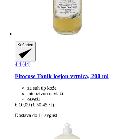
Košarica
4.4 (44)
Fitocose
Tonik losjon vrtnica, 200 ml
za suh tip kože
intenzivno navlaži
osveži
€ 10,09
(€ 50,45 / l)
Dostava do 11 avgust