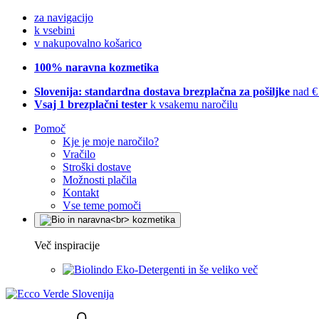
za navigacijo
k vsebini
v nakupovalno košarico
100% naravna kozmetika
Slovenija: standardna dostava brezplačna za pošiljke
nad €
Vsaj 1 brezplačni tester
k vsakemu naročilu
Pomoč
Kje je moje naročilo?
Vračilo
Stroški dostave
Možnosti plačila
Kontakt
Vse teme pomoči
Več inspiracije
Eko-Detergenti in še veliko več