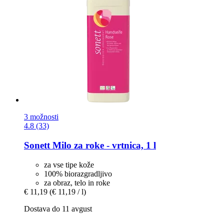
3 možnosti
4.8 (33)
Sonett
Milo za roke -​ vrtnica, 1 l
za vse tipe kože
100% biorazgradljivo
za obraz, telo in roke
€ 11,19
(€ 11,19 / l)
Dostava do 11 avgust