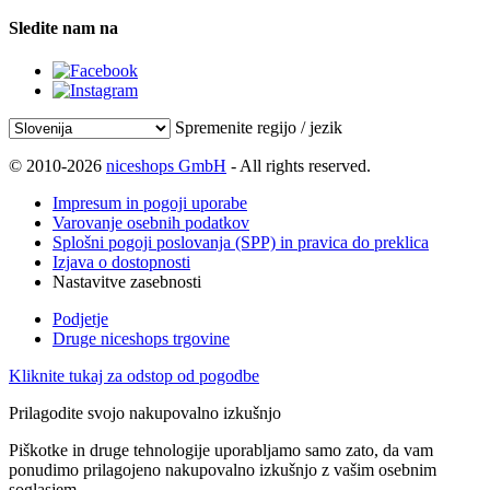
Sledite nam na
Spremenite regijo / jezik
© 2010-2026
niceshops GmbH
- All rights reserved.
Impresum in pogoji uporabe
Varovanje osebnih podatkov
Splošni pogoji poslovanja (SPP) in pravica do preklica
Izjava o dostopnosti
Nastavitve zasebnosti
Podjetje
Druge niceshops trgovine
Kliknite tukaj za odstop od pogodbe
Prilagodite svojo nakupovalno izkušnjo
Piškotke in druge tehnologije uporabljamo samo zato, da vam
ponudimo prilagojeno nakupovalno izkušnjo z vašim osebnim
soglasjem.