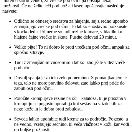
moremo storiti veliko, za vrečke pod očmi pa obstaja nekaj
možnosti. Če ne želite leči pod nož ali laser, upoštevajte naslednje
nasvete:
Odlično se obnesejo sredstva za hlajenje, saj z redno uporabo
zmanjšujejo vrečke pod očmi. To lahko enostavno poizkusite
s kocko ledu. Primerne so tudi rezine kumare, v hladilniku
hlajene čajne vrečke in skuta. Pustite delovati 20 minut.
Veliko pijte! To ni dobro le proti vrečkam pod očmi, ampak za
splošno zdravje.
Tudi z zmanjšanim vnosom soli lahko izboljšate videz vrečk
pod očmi.
Dovolj spanja je za telo zelo pomembno. S pomanjkanjem le
tega, telo ne more pravilno delovati zato lahko prej pride do
zabuhlosti pod očmi.
Položite krompirjeve rezine na oči - kataloza, ki je prisotna v
krompirju se pogosto uporablja kot sestavina v izdelkih za
nego kože in je dobra proti zabulosti.
Seveda lahko uporabite tudi kreme za to področje. Pogosto, a
ne vedno, vsebujejo sečnino, ki veča vlažnost v koži, kar vodi
do boljše prožnosti.