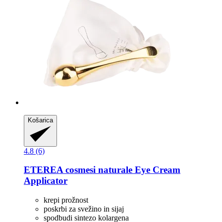
Košarica
4.8 (6)
ETEREA cosmesi naturale
Eye Cream
Applicator
krepi prožnost
poskrbi za svežino in sijaj
spodbudi sintezo kolargena