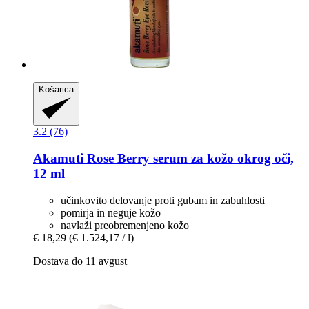
Košarica
3.2 (76)
Akamuti
Rose Berry serum za kožo okrog oči,
12 ml
učinkovito delovanje proti gubam in zabuhlosti
pomirja in neguje kožo
navlaži preobremenjeno kožo
€ 18,29
(€ 1.524,17 / l)
Dostava do 11 avgust