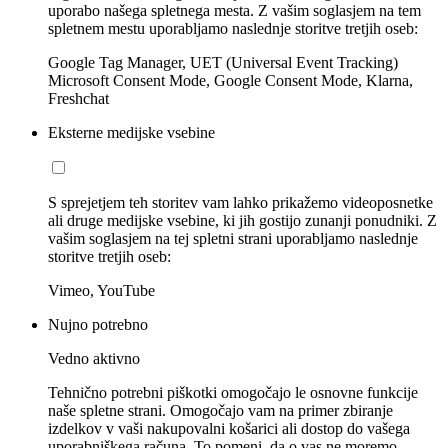
uporabo našega spletnega mesta. Z vašim soglasjem na tem
spletnem mestu uporabljamo naslednje storitve tretjih oseb:
Google Tag Manager, UET (Universal Event Tracking)
Microsoft Consent Mode, Google Consent Mode, Klarna,
Freshchat
Eksterne medijske vsebine
S sprejetjem teh storitev vam lahko prikažemo videoposnetke
ali druge medijske vsebine, ki jih gostijo zunanji ponudniki. Z
vašim soglasjem na tej spletni strani uporabljamo naslednje
storitve tretjih oseb:
Vimeo, YouTube
Nujno potrebno
Vedno aktivno
Tehnično potrebni piškotki omogočajo le osnovne funkcije
naše spletne strani. Omogočajo vam na primer zbiranje
izdelkov v vaši nakupovalni košarici ali dostop do vašega
uporabniškega računa. To pomeni, da o vas ne moremo