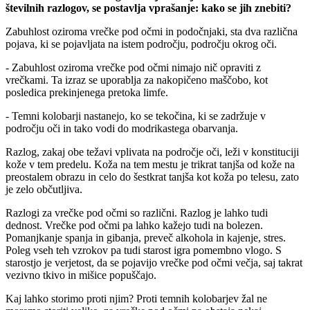
številnih razlogov, se postavlja vprašanje: kako se jih znebiti?
Zabuhlost oziroma vrečke pod očmi in podočnjaki, sta dva različna
pojava, ki se pojavljata na istem področju, področju okrog oči.
- Zabuhlost oziroma vrečke pod očmi nimajo nič opraviti z
vrečkami. Ta izraz se uporablja za nakopičeno maščobo, kot
posledica prekinjenega pretoka limfe.
- Temni kolobarji nastanejo, ko se tekočina, ki se zadržuje v
področju oči in tako vodi do modrikastega obarvanja.
Razlog, zakaj obe težavi vplivata na področje oči, leži v konstituciji
kože v tem predelu. Koža na tem mestu je trikrat tanjša od kože na
preostalem obrazu in celo do šestkrat tanjša kot koža po telesu, zato
je zelo občutljiva.
Razlogi za vrečke pod očmi so različni. Razlog je lahko tudi
dednost. Vrečke pod očmi pa lahko kažejo tudi na bolezen.
Pomanjkanje spanja in gibanja, preveč alkohola in kajenje, stres.
Poleg vseh teh vzrokov pa tudi starost igra pomembno vlogo. S
starostjo je verjetost, da se pojavijo vrečke pod očmi večja, saj takrat
vezivno tkivo in mišice popuščajo.
Kaj lahko storimo proti njim? Proti temnih kolobarjev žal ne