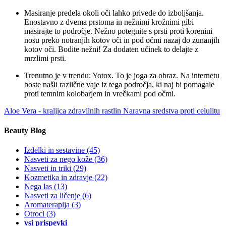
Masiranje predela okoli oči lahko privede do izboljšanja.
Enostavno z dvema prstoma in nežnimi krožnimi gibi
masirajte to področje. Nežno potegnite s prsti proti korenini
nosu preko notranjih kotov oči in pod očmi nazaj do zunanjih
kotov oči. Bodite nežni! Za dodaten učinek to delajte z
mrzlimi prsti.
Trenutno je v trendu: Yotox. To je joga za obraz. Na internetu
boste našli različne vaje iz tega področja, ki naj bi pomagale
proti temnim kolobarjem in vrečkami pod očmi.
Aloe Vera - kraljica zdravilnih rastlin
Naravna sredstva proti celulitu
Beauty Blog
Izdelki in sestavine
(45)
Nasveti za nego kože
(36)
Nasveti in triki
(29)
Kozmetika in zdravje
(22)
Nega las
(13)
Nasveti za ličenje
(6)
Aromaterapija
(3)
Otroci
(3)
vsi prispevki