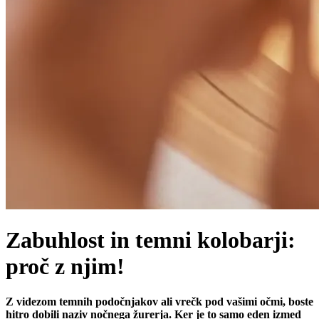
Zabuhlost in temni kolobarji:
proč z njim!
Z videzom temnih podočnjakov ali vrečk pod vašimi očmi, boste
hitro dobili naziv nočnega žurerja. Ker je to samo eden izmed