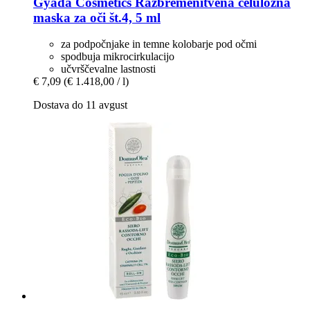
Gyada Cosmetics
Razbremenitvena celulozna
maska za oči št.4, 5 ml
za podpočnjake in temne kolobarje pod očmi
spodbuja mikrocirkulacijo
učvrščevalne lastnosti
€ 7,09
(€ 1.418,00 / l)
Dostava do 11 avgust