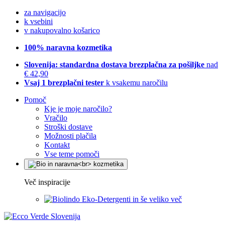
za navigacijo
k vsebini
v nakupovalno košarico
100% naravna kozmetika
Slovenija: standardna dostava brezplačna za pošiljke
nad
€ 42,90
Vsaj 1 brezplačni tester
k vsakemu naročilu
Pomoč
Kje je moje naročilo?
Vračilo
Stroški dostave
Možnosti plačila
Kontakt
Vse teme pomoči
Več inspiracije
Eko-Detergenti in še veliko več