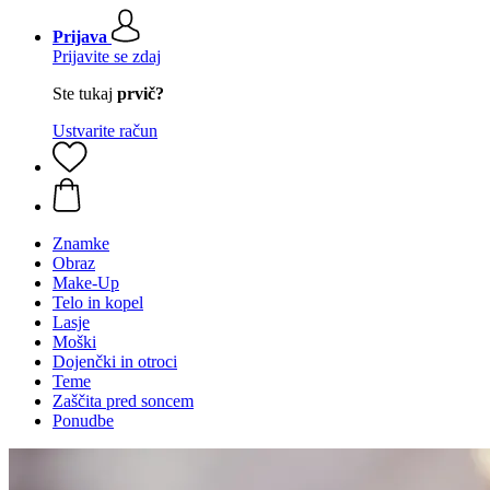
Prijava
Prijavite se zdaj
Ste tukaj
prvič?
Ustvarite račun
Znamke
Obraz
Make-Up
Telo in kopel
Lasje
Moški
Dojenčki in otroci
Teme
Zaščita pred soncem
Ponudbe