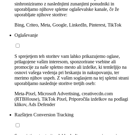
sinhroniziramo z naslednjimi zunanjimi ponudniki in
uporabljamo njihove spletne oglaševalske kanale, če že
uporabljate njihove storitve:
Bing, Criteo, Meta, Google, LinkedIn, Pinterest, TikTok
Oglaševanje
S sprejetjem teh storitev vam lahko prikazujemo oglase,
prilagojene vašim interesom, sponzorirane vsebine ali
promocije za naše spletno mesto ali izdelke, ki temleljijo na
osnovi vašega vedenja pri brskanju in nakupovanju, ter
merimo njihov uspeh. Z vašim soglasjem na tej spletni strani
uporabljamo naslednje storitve tretjih oseb:
Meta-Pixel, Microsoft Advertising, creativecdn.com
(RTBHouse), TikTok Pixel, Priporočila izdelkov na podlagi
klikov, Ads Defender
Razširjen Conversion Tracking