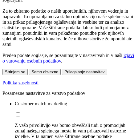
Za to zbiramo podatke o naših uporabnikih, njihovem vedenju in
napravah. To uporabljamo za stalno optimizacijo naše spletne strani
in za prikaz prilagojenega oglaševanja in vsebine ter za analizo
statistike uporabe. Vaše šifrirane podatke lahko tudi primerjamo z
zunanjimi ponudniki in vam prikažemo ponudbe prek njihovih
spletnih oglaševalskih kanalov, le če njihove storitve že uporabljate
sami.
Preden podate soglasje, se pozanimajte v nastavitvah in v naši
izjavi
o varovanju osebnih podatkov
.
Strinjam se
Samo obvezno
Prilagajanje nastavitev
Politika zasebnosti
Posamezne nastavitve za varstvo podatkov
Customer match marketing
Z vašo privolitvijo vas bomo obveščali tudi o promocijah
zunaj našega spletnega mesta in vam prikazovali ustrezne
izdelke. V ta namen vaše šifrirane osebne podatke