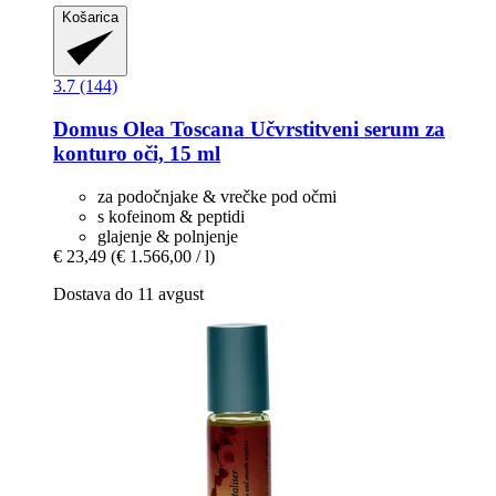
Košarica
3.7 (144)
Domus Olea Toscana
Učvrstitveni serum za
konturo oči, 15 ml
za podočnjake & vrečke pod očmi
s kofeinom & peptidi
glajenje & polnjenje
€ 23,49
(€ 1.566,00 / l)
Dostava do 11 avgust