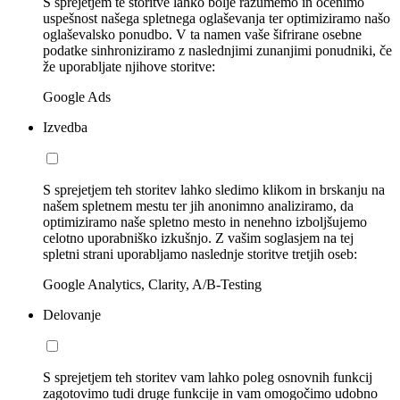
S sprejetjem te storitve lahko bolje razumemo in ocenimo
uspešnost našega spletnega oglaševanja ter optimiziramo našo
oglaševalsko ponudbo. V ta namen vaše šifrirane osebne
podatke sinhroniziramo z naslednjimi zunanjimi ponudniki, če
že uporabljate njihove storitve:
Google Ads
Izvedba
S sprejetjem teh storitev lahko sledimo klikom in brskanju na
našem spletnem mestu ter jih anonimno analiziramo, da
optimiziramo naše spletno mesto in nenehno izboljšujemo
celotno uporabniško izkušnjo. Z vašim soglasjem na tej
spletni strani uporabljamo naslednje storitve tretjih oseb:
Google Analytics, Clarity, A/B-Testing
Delovanje
S sprejetjem teh storitev vam lahko poleg osnovnih funkcij
zagotovimo tudi druge funkcije in vam omogočimo udobno