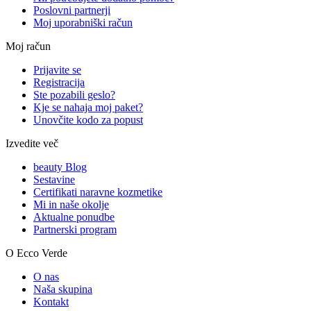
Poslovni partnerji
Moj uporabniški račun
Moj račun
Prijavite se
Registracija
Ste pozabili geslo?
Kje se nahaja moj paket?
Unovčite kodo za popust
Izvedite več
beauty Blog
Sestavine
Certifikati naravne kozmetike
Mi in naše okolje
Aktualne ponudbe
Partnerski program
O Ecco Verde
O nas
Naša skupina
Kontakt