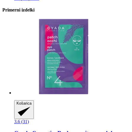
Primerni izdelki
Košarica
3.6 (31)