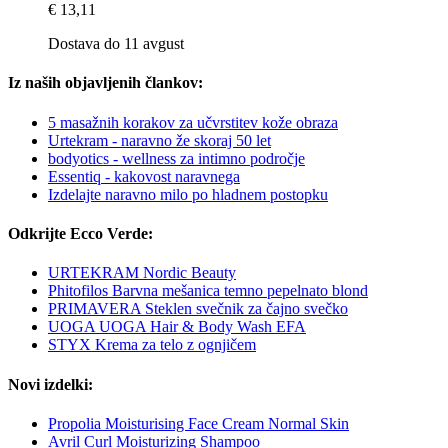
€ 13,11
Dostava do 11 avgust
Iz naših objavljenih člankov:
5 masažnih korakov za učvrstitev kože obraza
Urtekram - naravno že skoraj 50 let
bodyotics - wellness za intimno področje
Essentiq - kakovost naravnega
Izdelajte naravno milo po hladnem postopku
Odkrijte Ecco Verde:
URTEKRAM Nordic Beauty
Phitofilos Barvna mešanica temno pepelnato blond
PRIMAVERA Steklen svečnik za čajno svečko
UOGA UOGA Hair & Body Wash EFA
STYX Krema za telo z ognjičem
Novi izdelki:
Propolia Moisturising Face Cream Normal Skin
Avril Curl Moisturizing Shampoo