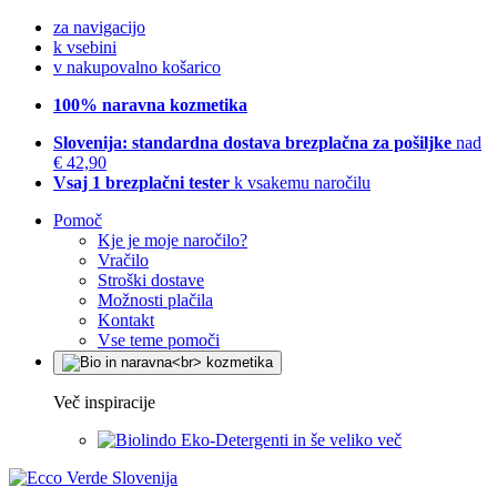
za navigacijo
k vsebini
v nakupovalno košarico
100% naravna kozmetika
Slovenija: standardna dostava brezplačna za pošiljke
nad
€ 42,90
Vsaj 1 brezplačni tester
k vsakemu naročilu
Pomoč
Kje je moje naročilo?
Vračilo
Stroški dostave
Možnosti plačila
Kontakt
Vse teme pomoči
Več inspiracije
Eko-Detergenti in še veliko več