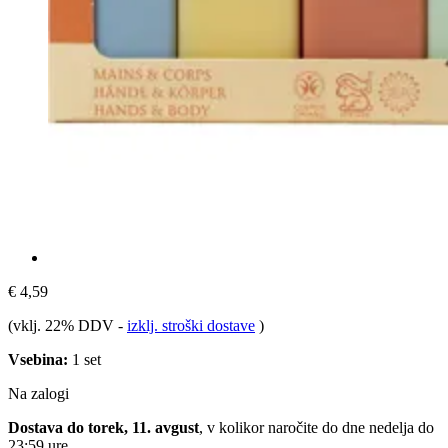
€ 4,59
(vklj. 22% DDV
-
izklj. stroški dostave
)
Vsebina:
1 set
Na zalogi
Dostava do torek, 11. avgust
, v kolikor naročite do dne
nedelja do
23:59 ure
.