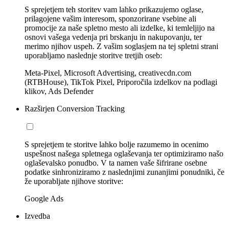
S sprejetjem teh storitev vam lahko prikazujemo oglase,
prilagojene vašim interesom, sponzorirane vsebine ali
promocije za naše spletno mesto ali izdelke, ki temleljijo na
osnovi vašega vedenja pri brskanju in nakupovanju, ter
merimo njihov uspeh. Z vašim soglasjem na tej spletni strani
uporabljamo naslednje storitve tretjih oseb:
Meta-Pixel, Microsoft Advertising, creativecdn.com
(RTBHouse), TikTok Pixel, Priporočila izdelkov na podlagi
klikov, Ads Defender
Razširjen Conversion Tracking
S sprejetjem te storitve lahko bolje razumemo in ocenimo
uspešnost našega spletnega oglaševanja ter optimiziramo našo
oglaševalsko ponudbo. V ta namen vaše šifrirane osebne
podatke sinhroniziramo z naslednjimi zunanjimi ponudniki, če
že uporabljate njihove storitve:
Google Ads
Izvedba