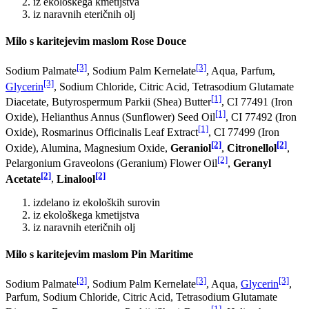
iz ekološkega kmetijstva
iz naravnih eteričnih olj
Milo s karitejevim maslom Rose Douce
[3]
[3]
Sodium Palmate
, Sodium Palm Kernelate
, Aqua, Parfum,
[3]
Glycerin
, Sodium Chloride, Citric Acid, Tetrasodium Glutamate
[1]
Diacetate, Butyrospermum Parkii (Shea) Butter
, CI 77491 (Iron
[1]
Oxide), Helianthus Annus (Sunflower) Seed Oil
, CI 77492 (Iron
[1]
Oxide), Rosmarinus Officinalis Leaf Extract
, CI 77499 (Iron
[2]
[2]
Oxide), Alumina, Magnesium Oxide,
Geraniol
,
Citronellol
,
[2]
Pelargonium Graveolons (Geranium) Flower Oil
,
Geranyl
[2]
[2]
Acetate
,
Linalool
izdelano iz ekoloških surovin
iz ekološkega kmetijstva
iz naravnih eteričnih olj
Milo s karitejevim maslom Pin Maritime
[3]
[3]
[3]
Sodium Palmate
, Sodium Palm Kernelate
, Aqua,
Glycerin
,
Parfum, Sodium Chloride, Citric Acid, Tetrasodium Glutamate
[1]