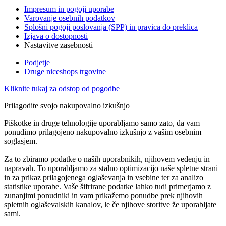
Impresum in pogoji uporabe
Varovanje osebnih podatkov
Splošni pogoji poslovanja (SPP) in pravica do preklica
Izjava o dostopnosti
Nastavitve zasebnosti
Podjetje
Druge niceshops trgovine
Kliknite tukaj za odstop od pogodbe
Prilagodite svojo nakupovalno izkušnjo
Piškotke in druge tehnologije uporabljamo samo zato, da vam
ponudimo prilagojeno nakupovalno izkušnjo z vašim osebnim
soglasjem.
Za to zbiramo podatke o naših uporabnikih, njihovem vedenju in
napravah. To uporabljamo za stalno optimizacijo naše spletne strani
in za prikaz prilagojenega oglaševanja in vsebine ter za analizo
statistike uporabe. Vaše šifrirane podatke lahko tudi primerjamo z
zunanjimi ponudniki in vam prikažemo ponudbe prek njihovih
spletnih oglaševalskih kanalov, le če njihove storitve že uporabljate
sami.