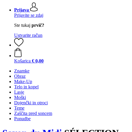
Prijava
Prijavite se zdaj
Ste tukaj
prvič?
Ustvarite račun
Košarica
€ 0,00
Znamke
Obraz
Make-Up
Telo in kopel
Lasje
Moški
Dojenčki in otroci
Teme
Zaščita pred soncem
Ponudbe