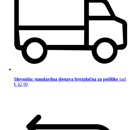
Slovenija: standardna dostava brezplačna za pošiljke
nad
€ 42,90