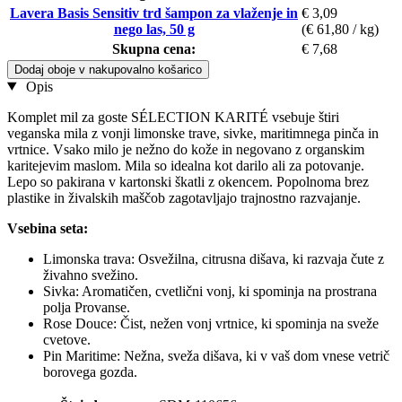
Lavera Basis Sensitiv trd šampon za vlaženje in
€ 3,09
nego las, 50 g
(€ 61,80 / kg)
Skupna cena:
€ 7,68
Dodaj oboje v nakupovalno košarico
Opis
Komplet mil za goste SÉLECTION KARITÉ vsebuje štiri
veganska mila z vonji limonske trave, sivke, maritimnega pinča in
vrtnice. Vsako milo je nežno do kože in negovano z organskim
karitejevim maslom. Mila so idealna kot darilo ali za potovanje.
Lepo so pakirana v kartonski škatli z okencem. Popolnoma brez
plastike in živalskih maščob zagotavljajo trajnostno razvajanje.
Vsebina seta:
Limonska trava: Osvežilna, citrusna dišava, ki razvaja čute z
živahno svežino.
Sivka: Aromatičen, cvetlični vonj, ki spominja na prostrana
polja Provanse.
Rose Douce: Čist, nežen vonj vrtnice, ki spominja na sveže
cvetove.
Pin Maritime: Nežna, sveža dišava, ki v vaš dom vnese vetrič
borovega gozda.