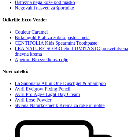
Ustrezna nega kože pod masko
Negovalni nasveti za športnike
Odkrijte Ecco Verde:
Couleur Caramel
Birkengold Prah za zobno pasto - meta
CENTIFOLIA Kids Spearmint Toothpaste
LÉA NATURE SO BiO étic LUMI'LYS [C] posvetlitvena
dnevna krema
Apeiron Bio svetlinovo olje
Novi izdelki:
La Saponaria All in One Duschgel & Shampoo
Avril Eyebrow Fixing Pencil
Avril Pro Âge+ Light Day Cream
Avril Lose Powder
alviana Naturkosmetik Krema za roke in nohte