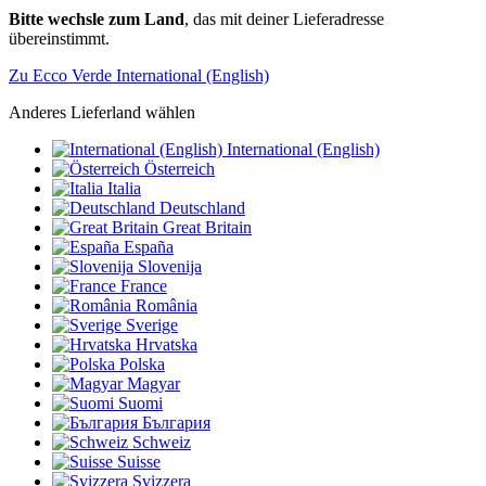
Bitte wechsle zum Land
, das mit deiner Lieferadresse
übereinstimmt.
Zu Ecco Verde International (English)
Anderes Lieferland wählen
International (English)
Österreich
Italia
Deutschland
Great Britain
España
Slovenija
France
România
Sverige
Hrvatska
Polska
Magyar
Suomi
България
Schweiz
Suisse
Svizzera