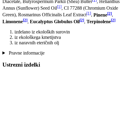
Diacetate, Butyrospermum Parkii (Shea) Butter
, Helianthus
[1]
Annus (Sunflower) Seed Oil
, CI 77288 (Chromium Oxide
[1]
[2]
Green), Rosmarinus Officinalis Leaf Extract
,
Pinene
,
[2]
[2]
[2]
Limonene
,
Eucalyptus Globulus Oil
,
Terpinolene
izdelano iz ekoloških surovin
iz ekološkega kmetijstva
iz naravnih eteričnih olj
Pravne informacije
Ustrezni izdelki