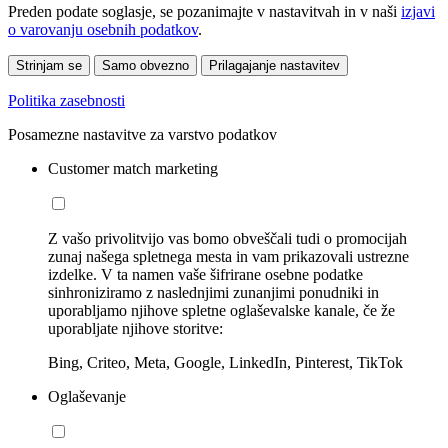
Preden podate soglasje, se pozanimajte v nastavitvah in v naši
izjavi
o varovanju osebnih podatkov
.
Strinjam se
Samo obvezno
Prilagajanje nastavitev
Politika zasebnosti
Posamezne nastavitve za varstvo podatkov
Customer match marketing
Z vašo privolitvijo vas bomo obveščali tudi o promocijah
zunaj našega spletnega mesta in vam prikazovali ustrezne
izdelke. V ta namen vaše šifrirane osebne podatke
sinhroniziramo z naslednjimi zunanjimi ponudniki in
uporabljamo njihove spletne oglaševalske kanale, če že
uporabljate njihove storitve:
Bing, Criteo, Meta, Google, LinkedIn, Pinterest, TikTok
Oglaševanje