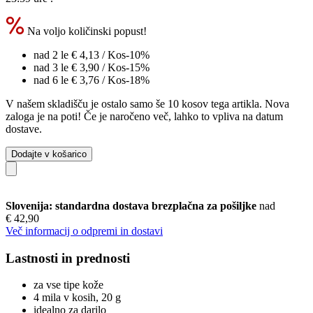
Na voljo količinski popust!
nad 2 le
€ 4,13
/ Kos
-10%
nad 3 le
€ 3,90
/ Kos
-15%
nad 6 le
€ 3,76
/ Kos
-18%
V našem skladišču je ostalo samo še 10 kosov tega artikla. Nova
zaloga je na poti! Če je naročeno več, lahko to vpliva na datum
dostave.
Dodajte v košarico
Slovenija: standardna dostava brezplačna za pošiljke
nad
€ 42,90
Več informacij o odpremi in dostavi
Lastnosti in prednosti
za vse tipe kože
4 mila v kosih, 20 g
idealno za darilo