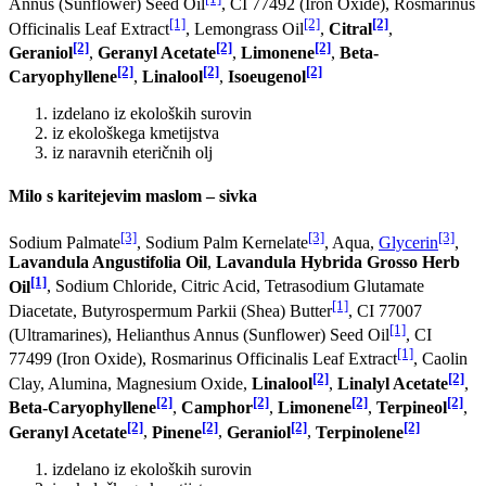
Annus (Sunflower) Seed Oil
, CI 77492 (Iron Oxide), Rosmarinus
[1]
[2]
[2]
Officinalis Leaf Extract
, Lemongrass Oil
,
Citral
,
[2]
[2]
[2]
Geraniol
,
Geranyl Acetate
,
Limonene
,
Beta-
[2]
[2]
[2]
Caryophyllene
,
Linalool
,
Isoeugenol
izdelano iz ekoloških surovin
iz ekološkega kmetijstva
iz naravnih eteričnih olj
Milo s karitejevim maslom – sivka
[3]
[3]
[3]
Sodium Palmate
, Sodium Palm Kernelate
, Aqua,
Glycerin
,
Lavandula Angustifolia Oil
,
Lavandula Hybrida Grosso Herb
[1]
Oil
, Sodium Chloride, Citric Acid, Tetrasodium Glutamate
[1]
Diacetate, Butyrospermum Parkii (Shea) Butter
, CI 77007
[1]
(Ultramarines) , Helianthus Annus (Sunflower) Seed Oil
, CI
[1]
77499 (Iron Oxide), Rosmarinus Officinalis Leaf Extract
, Caolin
[2]
[2]
Clay, Alumina, Magnesium Oxide,
Linalool
,
Linalyl Acetate
,
[2]
[2]
[2]
[2]
Beta-Caryophyllene
,
Camphor
,
Limonene
,
Terpineol
,
[2]
[2]
[2]
[2]
Geranyl Acetate
,
Pinene
,
Geraniol
,
Terpinolene
izdelano iz ekoloških surovin