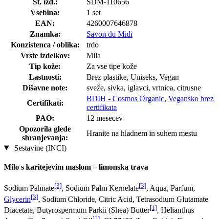
Št. izd.:
SDM-110656
Vsebina:
1 set
EAN:
4260007646878
Znamka:
Savon du Midi
Konzistenca / oblika:
trdo
Vrste izdelkov:
Mila
Tip kože:
Za vse tipe kože
Lastnosti:
Brez plastike, Uniseks, Vegan
Dišavne note:
sveže, sivka, iglavci, vrtnica, citrusne
BDIH - Cosmos Organic
,
Vegansko brez
Certifikati:
certifikata
PAO:
12 mesecev
Opozorila glede
Hranite na hladnem in suhem mestu
shranjevanja:
Sestavine (INCI)
Milo s karitejevim maslom – limonska trava
[3]
[3]
Sodium Palmate
, Sodium Palm Kernelate
, Aqua, Parfum,
[3]
Glycerin
, Sodium Chloride, Citric Acid, Tetrasodium Glutamate
[1]
Diacetate, Butyrospermum Parkii (Shea) Butter
, Helianthus
[1]