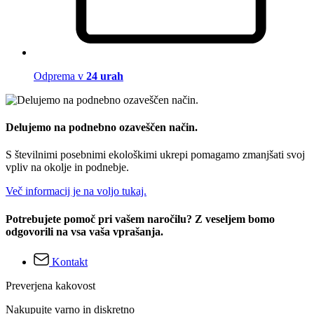
Odprema v
24 urah
Delujemo na podnebno ozaveščen način.
S številnimi posebnimi ekološkimi ukrepi pomagamo zmanjšati svoj
vpliv na okolje in podnebje.
Več informacij je na voljo tukaj.
Potrebujete pomoč pri vašem naročilu? Z veseljem bomo
odgovorili na vsa vaša vprašanja.
Kontakt
Preverjena kakovost
Nakupujte varno in diskretno