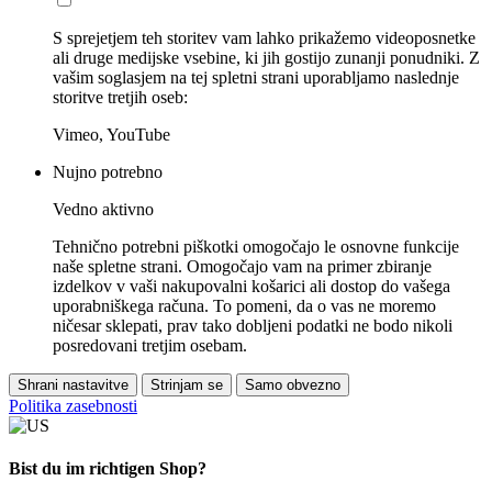
S sprejetjem teh storitev vam lahko prikažemo videoposnetke
ali druge medijske vsebine, ki jih gostijo zunanji ponudniki. Z
vašim soglasjem na tej spletni strani uporabljamo naslednje
storitve tretjih oseb:
Vimeo, YouTube
Nujno potrebno
Vedno aktivno
Tehnično potrebni piškotki omogočajo le osnovne funkcije
naše spletne strani. Omogočajo vam na primer zbiranje
izdelkov v vaši nakupovalni košarici ali dostop do vašega
uporabniškega računa. To pomeni, da o vas ne moremo
ničesar sklepati, prav tako dobljeni podatki ne bodo nikoli
posredovani tretjim osebam.
Shrani nastavitve
Strinjam se
Samo obvezno
Politika zasebnosti
Bist du im richtigen Shop?