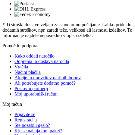
* Ti stroški dostave veljajo za standardno pošiljanje. Lahko pride do
dodatnih stroškov, npr. zaradi teže, velikosti ali lastnosti izdelkov. Te
informacije najdete neposredno v opisu izdelka.
Pomoč in podpora
Kako oddati naročilo
Odprema in dostava naročila
Vračila
Načini plačila
Akcije in unovčitev darilnih bonov
Ali potrebujete dodatno pomoč?
Poslovni partnerji
Moj uporabniški račun
Moj račun
Prijavite se
Registracija
Ste pozabili geslo?
Kje se nahaja moj paket?