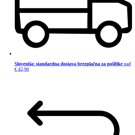
Slovenija: standardna dostava brezplačna za pošiljke
nad
€ 42,90