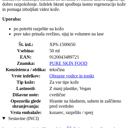
dobro razpoloženje. Izdelek hkrati spodbuja lastno regeneracijo kože
in pomaga izboljšati videz kože.
Uporaba:
po potrebi razpršite na kožo
prav tako prinaša svežino, sijaj in volumen na lase
Št. izd.:
XPS-1500650
Vsebina:
50 ml
EAN:
9120043489721
Znamka:
PURE SKIN FOOD
Konzistenca / oblika:
tekočina
Vrste izdelkov:
Obrazne vodice in toniki
Tip kože:
Za vse tipe kože
Lastnosti:
Z manj plastike, Vegan
Dišavne note:
cvetlične
Opozorila glede
Hranite na hladnem, suhem in zaščiteno
shranjevanja:
pred svetlobo
Vrsta embalaže:
kozarec, razpršilo / sprej
Sestavine (INCI)
[1]