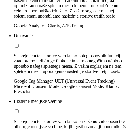
našem spletnem mestu ter jih anonimno analiziramo, da
optimiziramo naše spletno mesto in nenehno izboljšujemo
celotno uporabniško izkušnjo. Z vašim soglasjem na tej
spletni strani uporabljamo naslednje storitve tretjih oseb:
Google Analytics, Clarity, A/B-Testing
Delovanje
S sprejetjem teh storitev vam lahko poleg osnovnih funkcij
zagotovimo tudi druge funkcije in vam omogočimo udobno
uporabo našega spletnega mesta. Z vašim soglasjem na tem
spletnem mestu uporabljamo naslednje storitve tretjih oseb:
Google Tag Manager, UET (Universal Event Tracking)
Microsoft Consent Mode, Google Consent Mode, Klarna,
Freshchat
Eksterne medijske vsebine
S sprejetjem teh storitev vam lahko prikažemo videoposnetke
ali druge medijske vsebine, ki jih gostijo zunanji ponudniki. Z