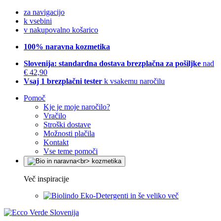
za navigacijo
k vsebini
v nakupovalno košarico
100% naravna kozmetika
Slovenija: standardna dostava brezplačna za pošiljke
nad
€ 42,90
Vsaj 1 brezplačni tester
k vsakemu naročilu
Pomoč
Kje je moje naročilo?
Vračilo
Stroški dostave
Možnosti plačila
Kontakt
Vse teme pomoči
Več inspiracije
Eko-Detergenti in še veliko več