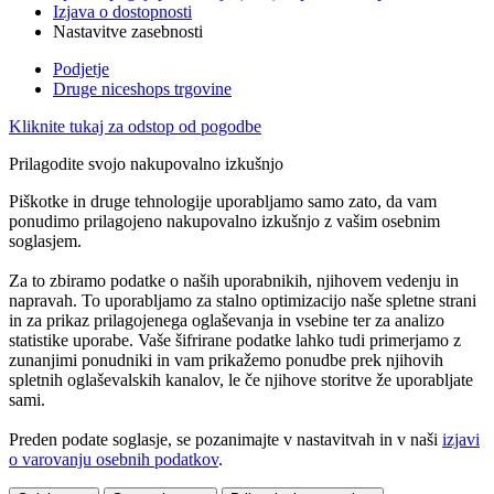
Izjava o dostopnosti
Nastavitve zasebnosti
Podjetje
Druge niceshops trgovine
Kliknite tukaj za odstop od pogodbe
Prilagodite svojo nakupovalno izkušnjo
Piškotke in druge tehnologije uporabljamo samo zato, da vam
ponudimo prilagojeno nakupovalno izkušnjo z vašim osebnim
soglasjem.
Za to zbiramo podatke o naših uporabnikih, njihovem vedenju in
napravah. To uporabljamo za stalno optimizacijo naše spletne strani
in za prikaz prilagojenega oglaševanja in vsebine ter za analizo
statistike uporabe. Vaše šifrirane podatke lahko tudi primerjamo z
zunanjimi ponudniki in vam prikažemo ponudbe prek njihovih
spletnih oglaševalskih kanalov, le če njihove storitve že uporabljate
sami.
Preden podate soglasje, se pozanimajte v nastavitvah in v naši
izjavi
o varovanju osebnih podatkov
.