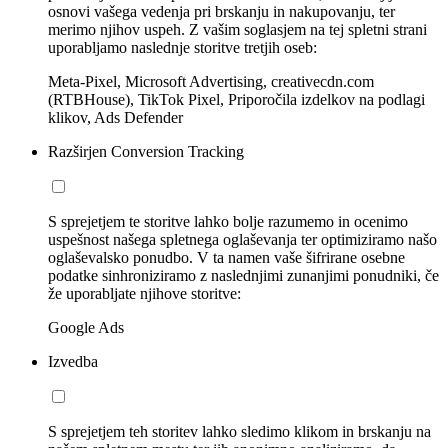
osnovi vašega vedenja pri brskanju in nakupovanju, ter
merimo njihov uspeh. Z vašim soglasjem na tej spletni strani
uporabljamo naslednje storitve tretjih oseb:
Meta-Pixel, Microsoft Advertising, creativecdn.com
(RTBHouse), TikTok Pixel, Priporočila izdelkov na podlagi
klikov, Ads Defender
Razširjen Conversion Tracking
S sprejetjem te storitve lahko bolje razumemo in ocenimo
uspešnost našega spletnega oglaševanja ter optimiziramo našo
oglaševalsko ponudbo. V ta namen vaše šifrirane osebne
podatke sinhroniziramo z naslednjimi zunanjimi ponudniki, če
že uporabljate njihove storitve:
Google Ads
Izvedba
S sprejetjem teh storitev lahko sledimo klikom in brskanju na