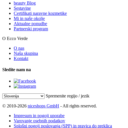
beauty Blog
Sestavine
Certifikati naravne kozmetike
Mi in naše okolje
Aktualne ponudbe
Partnerski program
O Ecco Verde
O nas
Naša skupina
Kontakt
Sledite nam na
Spremenite regijo / jezik
© 2010-2026
niceshops GmbH
- All rights reserved.
Impresum in pogoji uporabe
Varovanje osebnih podatkov
Splošni pogoji poslovanja (SPP) in pravica do preklica