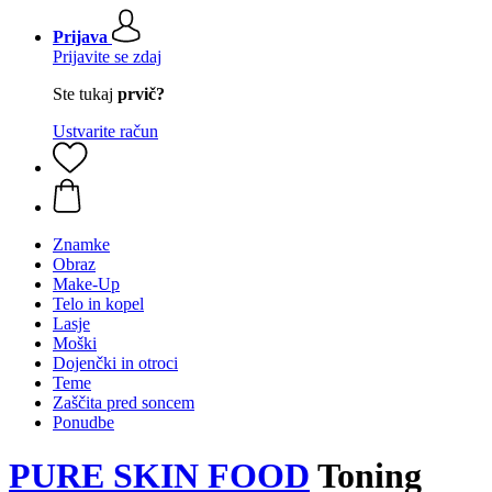
Prijava
Prijavite se zdaj
Ste tukaj
prvič?
Ustvarite račun
Znamke
Obraz
Make-Up
Telo in kopel
Lasje
Moški
Dojenčki in otroci
Teme
Zaščita pred soncem
Ponudbe
PURE SKIN FOOD
Toning