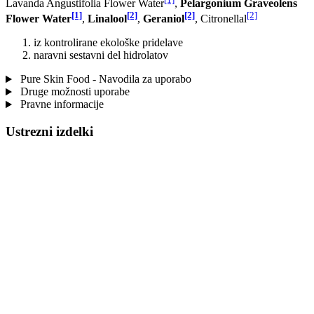
Lavanda Angustifolia Flower Water
,
Pelargonium Graveolens
[1]
[2]
[2]
[2]
Flower Water
,
Linalool
,
Geraniol
, Citronellal
iz kontrolirane ekološke pridelave
naravni sestavni del hidrolatov
Pure Skin Food - Navodila za uporabo
Druge možnosti uporabe
Pravne informacije
Ustrezni izdelki