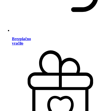
Brezplačno
vračilo