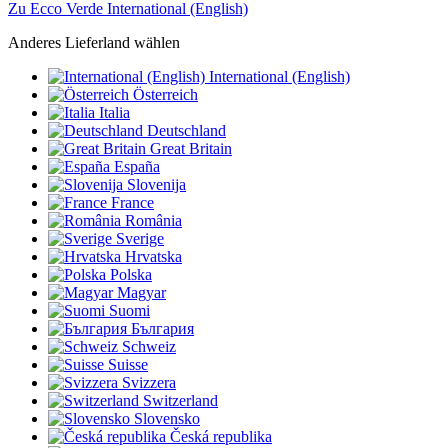
Zu Ecco Verde International (English)
Anderes Lieferland wählen
International (English)
Österreich
Italia
Deutschland
Great Britain
España
Slovenija
France
România
Sverige
Hrvatska
Polska
Magyar
Suomi
България
Schweiz
Suisse
Svizzera
Switzerland
Slovensko
Česká republika