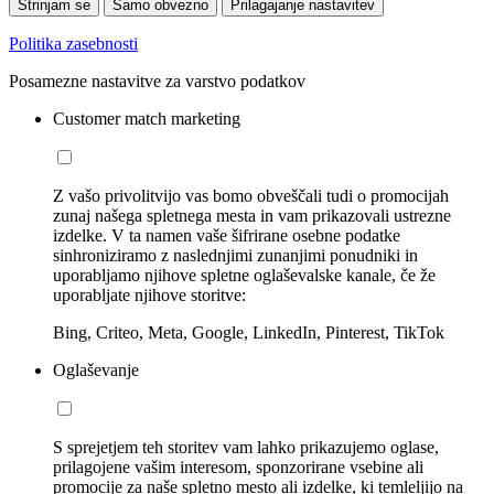
Strinjam se
Samo obvezno
Prilagajanje nastavitev
Politika zasebnosti
Posamezne nastavitve za varstvo podatkov
Customer match marketing
Z vašo privolitvijo vas bomo obveščali tudi o promocijah
zunaj našega spletnega mesta in vam prikazovali ustrezne
izdelke. V ta namen vaše šifrirane osebne podatke
sinhroniziramo z naslednjimi zunanjimi ponudniki in
uporabljamo njihove spletne oglaševalske kanale, če že
uporabljate njihove storitve:
Bing, Criteo, Meta, Google, LinkedIn, Pinterest, TikTok
Oglaševanje
S sprejetjem teh storitev vam lahko prikazujemo oglase,
prilagojene vašim interesom, sponzorirane vsebine ali
promocije za naše spletno mesto ali izdelke, ki temleljijo na