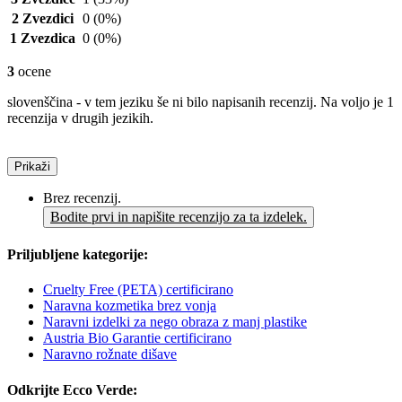
2 Zvezdici
0
(0%)
1 Zvezdica
0
(0%)
3
ocene
slovenščina - v tem jeziku še ni bilo napisanih recenzij. Na voljo je 1
recenzija v drugih jezikih.
Prikaži
Brez recenzij.
Bodite prvi in napišite recenzijo za ta izdelek.
Priljubljene kategorije:
Cruelty Free (PETA) certificirano
Naravna kozmetika brez vonja
Naravni izdelki za nego obraza z manj plastike
Austria Bio Garantie certificirano
Naravno rožnate dišave
Odkrijte Ecco Verde: