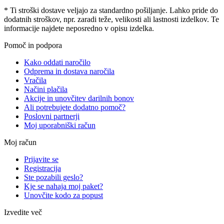
* Ti stroški dostave veljajo za standardno pošiljanje. Lahko pride do
dodatnih stroškov, npr. zaradi teže, velikosti ali lastnosti izdelkov. Te
informacije najdete neposredno v opisu izdelka.
Pomoč in podpora
Kako oddati naročilo
Odprema in dostava naročila
Vračila
Načini plačila
Akcije in unovčitev darilnih bonov
Ali potrebujete dodatno pomoč?
Poslovni partnerji
Moj uporabniški račun
Moj račun
Prijavite se
Registracija
Ste pozabili geslo?
Kje se nahaja moj paket?
Unovčite kodo za popust
Izvedite več