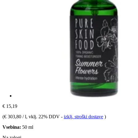
€ 15,19
(
€ 303,80 / l
, vklj. 22% DDV
-
izklj. stroški dostave
)
Vsebina:
50 ml
Na zalogi