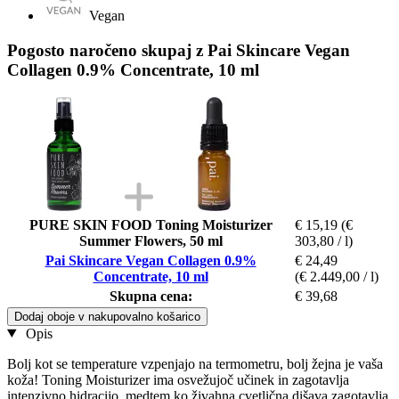
Vegan
Pogosto naročeno skupaj z Pai Skincare Vegan
Collagen 0.9% Concentrate, 10 ml
PURE SKIN FOOD Toning Moisturizer
€ 15,19
(€
Summer Flowers, 50 ml
303,80 / l)
Pai Skincare Vegan Collagen 0.9%
€ 24,49
Concentrate, 10 ml
(€ 2.449,00 / l)
Skupna cena:
€ 39,68
Dodaj oboje v nakupovalno košarico
Opis
Bolj kot se temperature vzpenjajo na termometru, bolj žejna je vaša
koža! Toning Moisturizer ima osvežujoč učinek in zagotavlja
intenzivno hidracijo, medtem ko živahna cvetlična dišava zagotavlja