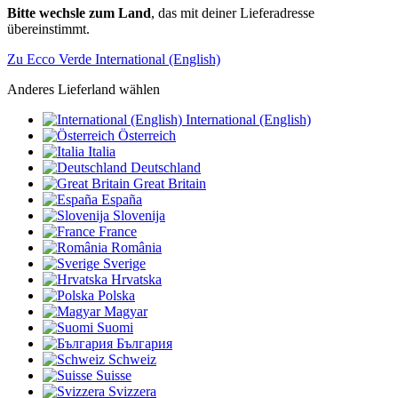
Bitte wechsle zum Land
, das mit deiner Lieferadresse
übereinstimmt.
Zu Ecco Verde International (English)
Anderes Lieferland wählen
International (English)
Österreich
Italia
Deutschland
Great Britain
España
Slovenija
France
România
Sverige
Hrvatska
Polska
Magyar
Suomi
България
Schweiz
Suisse
Svizzera