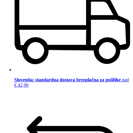
Slovenija: standardna dostava brezplačna za pošiljke
nad
€ 42,90