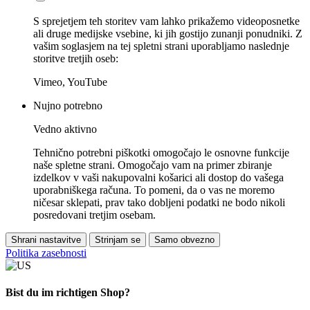
S sprejetjem teh storitev vam lahko prikažemo videoposnetke
ali druge medijske vsebine, ki jih gostijo zunanji ponudniki. Z
vašim soglasjem na tej spletni strani uporabljamo naslednje
storitve tretjih oseb:
Vimeo, YouTube
Nujno potrebno
Vedno aktivno
Tehnično potrebni piškotki omogočajo le osnovne funkcije
naše spletne strani. Omogočajo vam na primer zbiranje
izdelkov v vaši nakupovalni košarici ali dostop do vašega
uporabniškega računa. To pomeni, da o vas ne moremo
ničesar sklepati, prav tako dobljeni podatki ne bodo nikoli
posredovani tretjim osebam.
Shrani nastavitve
Strinjam se
Samo obvezno
Politika zasebnosti
Bist du im richtigen Shop?