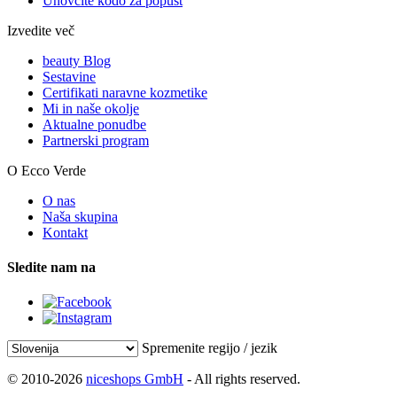
Unovčite kodo za popust
Izvedite več
beauty Blog
Sestavine
Certifikati naravne kozmetike
Mi in naše okolje
Aktualne ponudbe
Partnerski program
O Ecco Verde
O nas
Naša skupina
Kontakt
Sledite nam na
Spremenite regijo / jezik
© 2010-2026
niceshops GmbH
- All rights reserved.