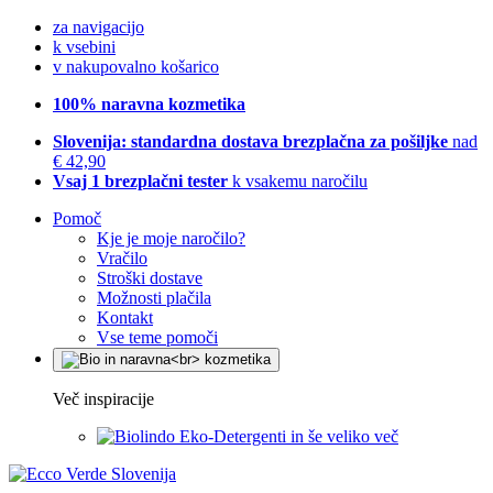
za navigacijo
k vsebini
v nakupovalno košarico
100% naravna kozmetika
Slovenija: standardna dostava brezplačna za pošiljke
nad
€ 42,90
Vsaj 1 brezplačni tester
k vsakemu naročilu
Pomoč
Kje je moje naročilo?
Vračilo
Stroški dostave
Možnosti plačila
Kontakt
Vse teme pomoči
Več inspiracije
Eko-Detergenti in še veliko več