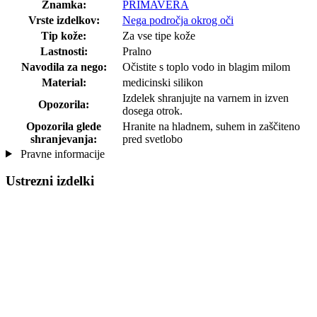
Znamka:
PRIMAVERA
Vrste izdelkov:
Nega področja okrog oči
Tip kože:
Za vse tipe kože
Lastnosti:
Pralno
Navodila za nego:
Očistite s toplo vodo in blagim milom
Material:
medicinski silikon
Izdelek shranjujte na varnem in izven
Opozorila:
dosega otrok.
Opozorila glede
Hranite na hladnem, suhem in zaščiteno
shranjevanja:
pred svetlobo
Pravne informacije
Ustrezni izdelki