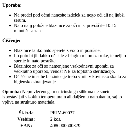
Uporaba:
Na predel pod očmi nanesite izdelek za nego oči ali najljubši
serum.
Nato nanj položite blazinice za oči in si privoščite 10-15
minut časa zase.
Čiščenje:
Blazinice lahko nato sperete z vodo in posušite.
Po potrebi jih lahko očistite z blagim milom za roke, temeljito
sperite in nato posušite.
Blazinice za oči so namenjene vsakodnevni uporabi za
večkratno uporabo, vendar NE za toplotno sterilizacijo.
Očiščene in suhe blazinice je treba vrniti v kovinsko škatlo za
higiensko shranjevanje.
Opomba:
Neprevlečenega medicinskega silikona ne smete
izpostavljati visokim temperaturam ali daljšemu namakanju, saj to
vpliva na strukturo materiala.
Št. izd.:
PRIM-60037
Vsebina:
2 kos.
EAN:
4086900600379