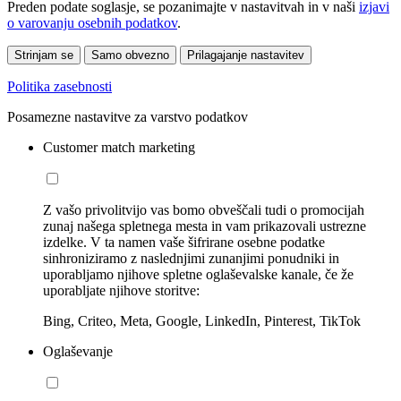
Preden podate soglasje, se pozanimajte v nastavitvah in v naši
izjavi
o varovanju osebnih podatkov
.
Strinjam se
Samo obvezno
Prilagajanje nastavitev
Politika zasebnosti
Posamezne nastavitve za varstvo podatkov
Customer match marketing
Z vašo privolitvijo vas bomo obveščali tudi o promocijah
zunaj našega spletnega mesta in vam prikazovali ustrezne
izdelke. V ta namen vaše šifrirane osebne podatke
sinhroniziramo z naslednjimi zunanjimi ponudniki in
uporabljamo njihove spletne oglaševalske kanale, če že
uporabljate njihove storitve:
Bing, Criteo, Meta, Google, LinkedIn, Pinterest, TikTok
Oglaševanje