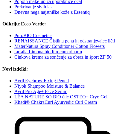
Popoln make-up za uporabnice očal
Prekrivanje sivih las
Dnevna nega najstniške kože z Essentiq
Odkrijte Ecco Verde:
PuroBIO Cosmetics
RENAISSANCE Čistilna pena in odstranjevalec ličil
MaterNatura Spray Conditioner Cotton Flowers
farfalla Limona bio furocumarinarm
Cinkova krema za sončenje za obraz in šport ZF 50
Novi izdelki:
Avril Eyebrow Fixing Pencil
Niyok Shampoo Moisture & Balance
Avril Pro Âge+ Face Serum
LÉA NATURE SO BiO étic OSTEO+ Cryo Gel
Khadi® ChakraCurl Ayurvedic Curl Cream