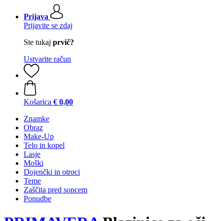
Prijava
Prijavite se zdaj
Ste tukaj
prvič?
Ustvarite račun
Košarica
€ 0,00
Znamke
Obraz
Make-Up
Telo in kopel
Lasje
Moški
Dojenčki in otroci
Teme
Zaščita pred soncem
Ponudbe