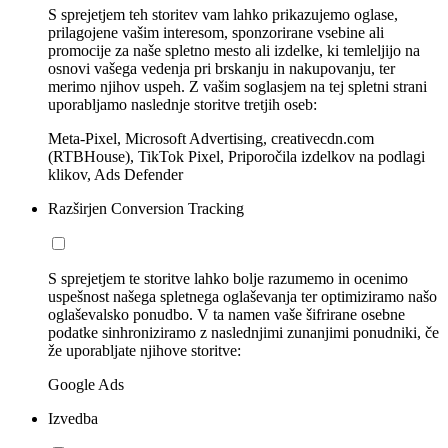
S sprejetjem teh storitev vam lahko prikazujemo oglase,
prilagojene vašim interesom, sponzorirane vsebine ali
promocije za naše spletno mesto ali izdelke, ki temleljijo na
osnovi vašega vedenja pri brskanju in nakupovanju, ter
merimo njihov uspeh. Z vašim soglasjem na tej spletni strani
uporabljamo naslednje storitve tretjih oseb:
Meta-Pixel, Microsoft Advertising, creativecdn.com
(RTBHouse), TikTok Pixel, Priporočila izdelkov na podlagi
klikov, Ads Defender
Razširjen Conversion Tracking
S sprejetjem te storitve lahko bolje razumemo in ocenimo
uspešnost našega spletnega oglaševanja ter optimiziramo našo
oglaševalsko ponudbo. V ta namen vaše šifrirane osebne
podatke sinhroniziramo z naslednjimi zunanjimi ponudniki, če
že uporabljate njihove storitve:
Google Ads
Izvedba