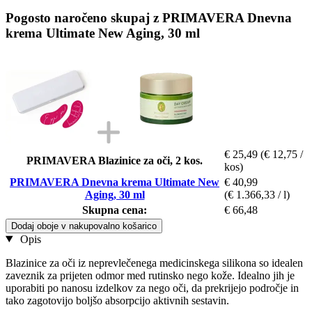
Pogosto naročeno skupaj z PRIMAVERA Dnevna
krema Ultimate New Aging, 30 ml
€ 25,49
(€ 12,75 /
PRIMAVERA Blazinice za oči, 2 kos.
kos)
PRIMAVERA Dnevna krema Ultimate New
€ 40,99
Aging, 30 ml
(€ 1.366,33 / l)
Skupna cena:
€ 66,48
Dodaj oboje v nakupovalno košarico
Opis
Blazinice za oči iz neprevlečenega medicinskega silikona so idealen
zaveznik za prijeten odmor med rutinsko nego kože. Idealno jih je
uporabiti po nanosu izdelkov za nego oči, da prekrijejo področje in
tako zagotovijo boljšo absorpcijo aktivnih sestavin.