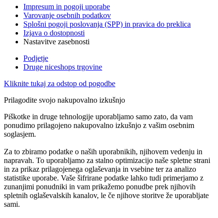
Impresum in pogoji uporabe
Varovanje osebnih podatkov
Splošni pogoji poslovanja (SPP) in pravica do preklica
Izjava o dostopnosti
Nastavitve zasebnosti
Podjetje
Druge niceshops trgovine
Kliknite tukaj za odstop od pogodbe
Prilagodite svojo nakupovalno izkušnjo
Piškotke in druge tehnologije uporabljamo samo zato, da vam
ponudimo prilagojeno nakupovalno izkušnjo z vašim osebnim
soglasjem.
Za to zbiramo podatke o naših uporabnikih, njihovem vedenju in
napravah. To uporabljamo za stalno optimizacijo naše spletne strani
in za prikaz prilagojenega oglaševanja in vsebine ter za analizo
statistike uporabe. Vaše šifrirane podatke lahko tudi primerjamo z
zunanjimi ponudniki in vam prikažemo ponudbe prek njihovih
spletnih oglaševalskih kanalov, le če njihove storitve že uporabljate
sami.