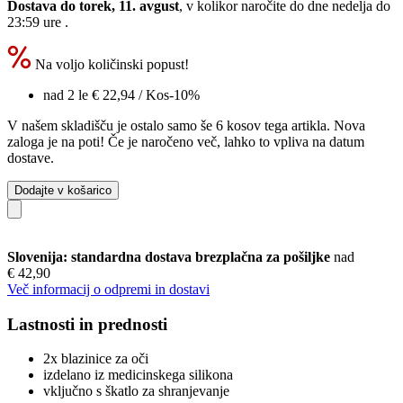
Dostava do torek, 11. avgust
, v kolikor naročite do dne
nedelja do
23:59 ure
.
Na voljo količinski popust!
nad 2 le
€ 22,94
/ Kos
-10%
V našem skladišču je ostalo samo še 6 kosov tega artikla. Nova
zaloga je na poti! Če je naročeno več, lahko to vpliva na datum
dostave.
Dodajte v košarico
Slovenija: standardna dostava brezplačna za pošiljke
nad
€ 42,90
Več informacij o odpremi in dostavi
Lastnosti in prednosti
2x blazinice za oči
izdelano iz medicinskega silikona
vključno s škatlo za shranjevanje