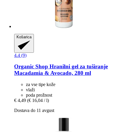
Košarica
4.4 (9)
Organic Shop
Hranilni gel za tuširanje
Macadamia & Avocado, 280 ml
za vse tipe kože
vlaži
poda prožnost
€ 4,49
(€ 16,04 / l)
Dostava do 11 avgust