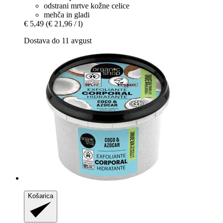
odstrani mrtve kožne celice
mehča in gladi
€ 5,49
(€ 21,96 / l)
Dostava do 11 avgust
Košarica