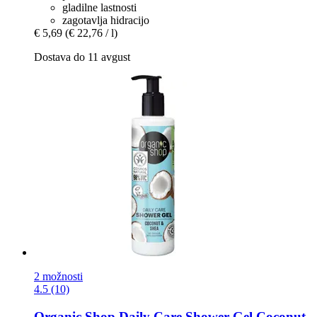
gladilne lastnosti
zagotavlja hidracijo
€ 5,69
(€ 22,76 / l)
Dostava do 11 avgust
2 možnosti
4.5 (10)
Organic Shop
Daily Care Shower Gel Coconut