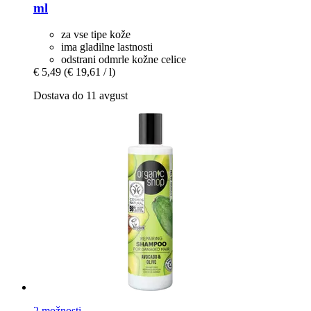
ml
za vse tipe kože
ima gladilne lastnosti
odstrani odmrle kožne celice
€ 5,49
(€ 19,61 / l)
Dostava do 11 avgust
2 možnosti