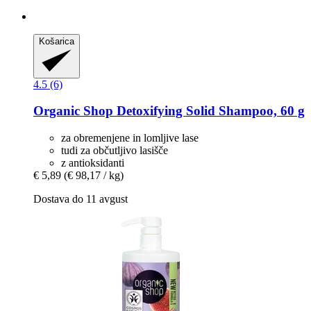
Košarica
4.5 (6)
Organic Shop
Detoxifying Solid Shampoo, 60 g
za obremenjene in lomljive lase
tudi za občutljivo lasišče
z antioksidanti
€ 5,89
(€ 98,17 / kg)
Dostava do 11 avgust