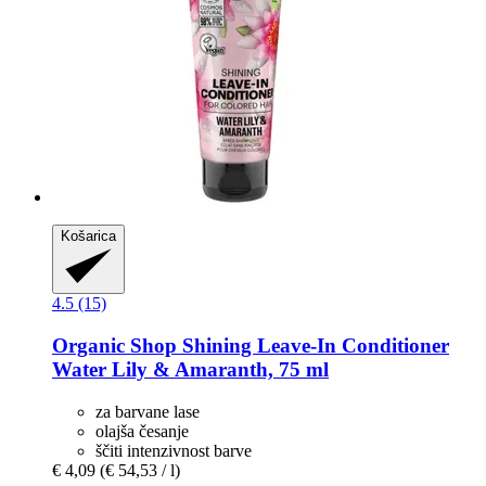
Košarica
4.5 (15)
Organic Shop
Shining Leave-​In Conditioner
Water Lily & Amaranth, 75 ml
za barvane lase
olajša česanje
ščiti intenzivnost barve
€ 4,09
(€ 54,53 / l)