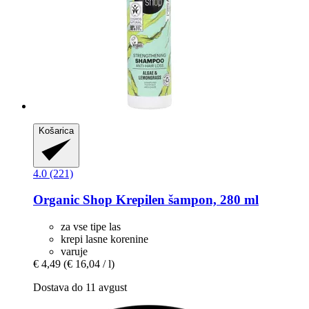
Košarica
4.0 (221)
Organic Shop
Krepilen šampon, 280 ml
za vse tipe las
krepi lasne korenine
varuje
€ 4,49
(€ 16,04 / l)
Dostava do 11 avgust