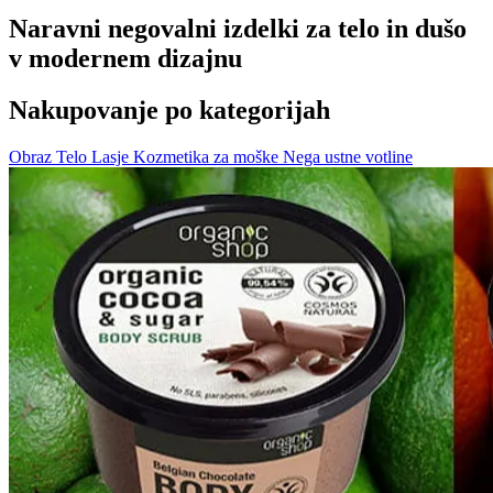
Naravni negovalni izdelki za telo in dušo
v modernem dizajnu
Nakupovanje po kategorijah
Obraz
Telo
Lasje
Kozmetika za moške
Nega ustne votline