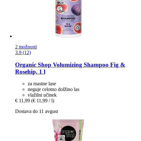
2 možnosti
3.9 (12)
Organic Shop
Volumizing Shampoo Fig &
Rosehip, 1 l
za mastne lase
neguje celotno dolžino las
vlažilni učinek
€ 11,99
(€ 11,99 / l)
Dostava do 11 avgust