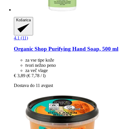
Košarica
4.1 (11)
Organic Shop
Purifying Hand Soap, 500 ml
za vse tipe kože
tvori nežno peno
za več vlage
€ 3,89
(€ 7,78 / l)
Dostava do 11 avgust