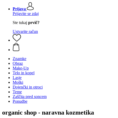
Prijava
Prijavite se zdaj
Ste tukaj
prvič?
Ustvarite račun
Znamke
Obraz
Make-Up
Telo in kopel
Lasje
Moški
Dojenčki in otroci
Teme
Zaščita pred soncem
Ponudbe
organic shop - naravna kozmetika