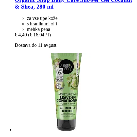
& Shea, 280 ml
za vse tipe kože
s hranilnimi olji
mehka pena
€ 4,49
(€ 16,04 / l)
Dostava do 11 avgust