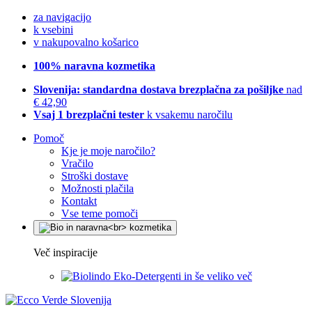
za navigacijo
k vsebini
v nakupovalno košarico
100% naravna kozmetika
Slovenija: standardna dostava brezplačna za pošiljke
nad
€ 42,90
Vsaj 1 brezplačni tester
k vsakemu naročilu
Pomoč
Kje je moje naročilo?
Vračilo
Stroški dostave
Možnosti plačila
Kontakt
Vse teme pomoči
Več inspiracije
Eko-Detergenti in še veliko več