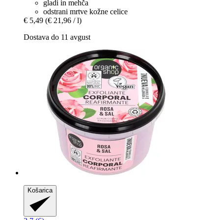
gladi in mehča
odstrani mrtve kožne celice
€ 5,49
(€ 21,96 / l)
Dostava do 11 avgust
Košarica