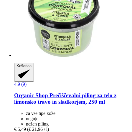
Košarica
4.9 (9)
Organic Shop
Prečiščevalni piling za telo z
limonsko travo in sladkorjem, 250 ml
za vse tipe kože
neguje
nežen piling
€ 5,49
(€ 21,96 / l)