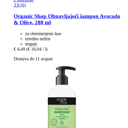
3.8 (6)
Organic Shop
Obnavljajoči šampon Avocado
& Olive, 280 ml
za obremenjene lase
izredno nežen
neguje
€ 4,49
(€ 16,04 / l)
Dostava do 11 avgust