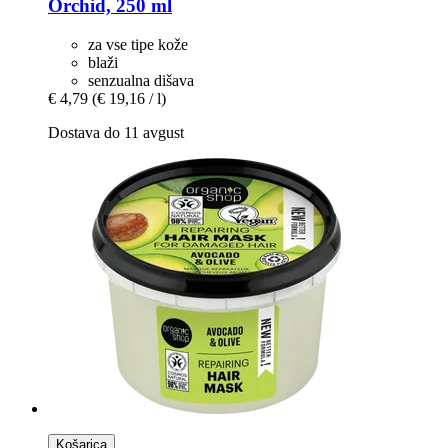
Orchid, 250 ml
za vse tipe kože
blaži
senzualna dišava
€ 4,79
(€ 19,16 / l)
Dostava do 11 avgust
Košarica