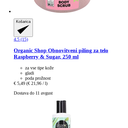
Košarica
4.5 (15)
Organic Shop
Obnovitveni piling za telo
Raspberry & Sugar, 250 ml
za vse tipe kože
gladi
poda prožnost
€ 5,49
(€ 21,96 / l)
Dostava do 11 avgust