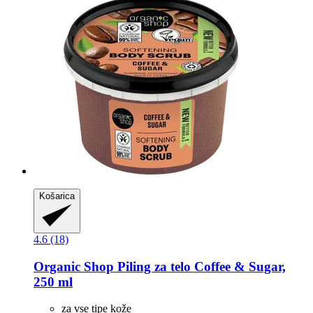
Košarica
4.6 (18)
Organic Shop
Piling za telo Coffee & Sugar,
250 ml
za vse tipe kože