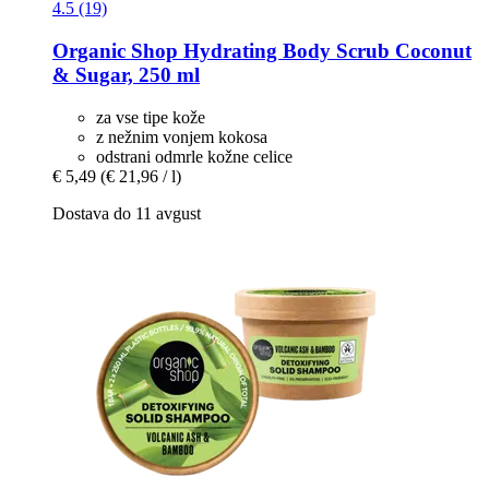
4.5 (19)
Organic Shop
Hydrating Body Scrub Coconut
& Sugar, 250 ml
za vse tipe kože
z nežnim vonjem kokosa
odstrani odmrle kožne celice
€ 5,49
(€ 21,96 / l)
Dostava do 11 avgust