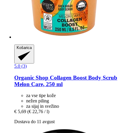
Košarica
5.0 (3)
Organic Shop
Collagen Boost Body Scrub
Melon Care, 250 ml
za vse tipe kože
nežen piling
za sijaj in svežino
€ 5,69
(€ 22,76 / l)
Dostava do 11 avgust