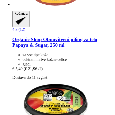
Košarica
4.8 (12)
Organic Shop
Obnovitveni piling za telo
Papaya & Sugar, 250 ml
za vse tipe kože
odstrani mrtve kožne celice
gladi
€ 5,49
(€ 21,96 / l)
Dostava do 11 avgust