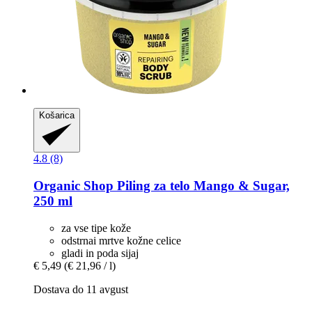
Košarica
4.8 (8)
Organic Shop
Piling za telo Mango & Sugar,
250 ml
za vse tipe kože
odstrnai mrtve kožne celice
gladi in poda sijaj
€ 5,49
(€ 21,96 / l)
Dostava do 11 avgust