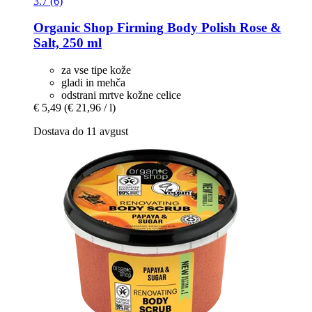
3.7 (6)
Organic Shop
Firming Body Polish Rose &
Salt, 250 ml
za vse tipe kože
gladi in mehča
odstrani mrtve kožne celice
€ 5,49
(€ 21,96 / l)
Dostava do 11 avgust