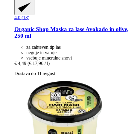
4.0 (18)
Organic Shop
Maska za lase Avokado in olive,
250 ml
za zahteven tip las
neguje in varuje
vsebuje mineralne snovi
€ 4,49
(€ 17,96 / l)
Dostava do 11 avgust