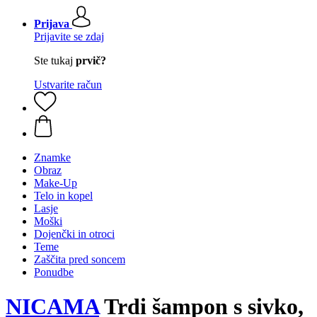
Prijava
Prijavite se zdaj
Ste tukaj
prvič?
Ustvarite račun
Znamke
Obraz
Make-Up
Telo in kopel
Lasje
Moški
Dojenčki in otroci
Teme
Zaščita pred soncem
Ponudbe
NICAMA
Trdi šampon s sivko,