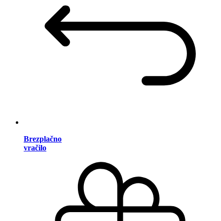
Brezplačno
vračilo