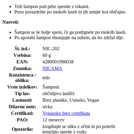
Trdi šampon pod prho spenite z rokami.
Peno porazdelite po mokrih laseh in jih umijte kot običajno.
Nasveti:
Šampon se še bolje speni, če ga podrgnete po mokrih laseh.
Po uporabi šampon shranjujte na suhem, da bo zdržal dlje.
Št. izd.:
NIC-202
Vsebina:
60 g
EAN:
4280001996038
Znamka:
NICAMA
Konzistenca /
trdo
oblika:
Vrste izdelkov:
Šamponi
Tip las:
občutljivo lasišče
Lastnosti:
Brez plastike, Uniseks, Vegan
Dišavne note:
sivka
Certifikati:
Vegansko brez certifikata
PAO:
12 mesecev
Izogibajte se stiku z očmi in po potrebi
Opozorila:
temeljito sperite z vodo.