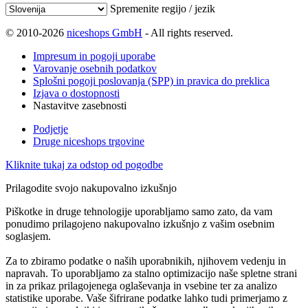
Spremenite regijo / jezik
© 2010-2026
niceshops GmbH
- All rights reserved.
Impresum in pogoji uporabe
Varovanje osebnih podatkov
Splošni pogoji poslovanja (SPP) in pravica do preklica
Izjava o dostopnosti
Nastavitve zasebnosti
Podjetje
Druge niceshops trgovine
Kliknite tukaj za odstop od pogodbe
Prilagodite svojo nakupovalno izkušnjo
Piškotke in druge tehnologije uporabljamo samo zato, da vam
ponudimo prilagojeno nakupovalno izkušnjo z vašim osebnim
soglasjem.
Za to zbiramo podatke o naših uporabnikih, njihovem vedenju in
napravah. To uporabljamo za stalno optimizacijo naše spletne strani
in za prikaz prilagojenega oglaševanja in vsebine ter za analizo
statistike uporabe. Vaše šifrirane podatke lahko tudi primerjamo z