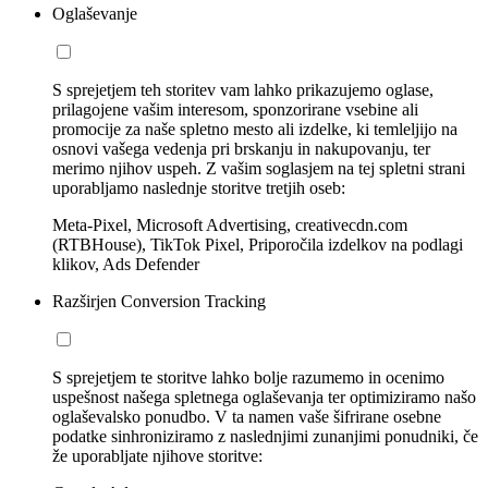
Oglaševanje
S sprejetjem teh storitev vam lahko prikazujemo oglase,
prilagojene vašim interesom, sponzorirane vsebine ali
promocije za naše spletno mesto ali izdelke, ki temleljijo na
osnovi vašega vedenja pri brskanju in nakupovanju, ter
merimo njihov uspeh. Z vašim soglasjem na tej spletni strani
uporabljamo naslednje storitve tretjih oseb:
Meta-Pixel, Microsoft Advertising, creativecdn.com
(RTBHouse), TikTok Pixel, Priporočila izdelkov na podlagi
klikov, Ads Defender
Razširjen Conversion Tracking
S sprejetjem te storitve lahko bolje razumemo in ocenimo
uspešnost našega spletnega oglaševanja ter optimiziramo našo
oglaševalsko ponudbo. V ta namen vaše šifrirane osebne
podatke sinhroniziramo z naslednjimi zunanjimi ponudniki, če
že uporabljate njihove storitve: