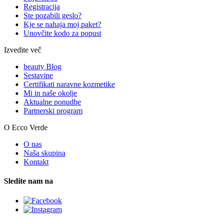
Registracija
Ste pozabili geslo?
Kje se nahaja moj paket?
Unovčite kodo za popust
Izvedite več
beauty Blog
Sestavine
Certifikati naravne kozmetike
Mi in naše okolje
Aktualne ponudbe
Partnerski program
O Ecco Verde
O nas
Naša skupina
Kontakt
Sledite nam na