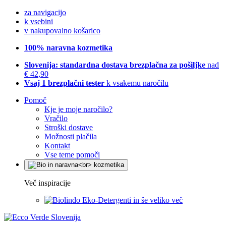
za navigacijo
k vsebini
v nakupovalno košarico
100% naravna kozmetika
Slovenija: standardna dostava brezplačna za pošiljke
nad
€ 42,90
Vsaj 1 brezplačni tester
k vsakemu naročilu
Pomoč
Kje je moje naročilo?
Vračilo
Stroški dostave
Možnosti plačila
Kontakt
Vse teme pomoči
Več inspiracije
Eko-Detergenti in še veliko več