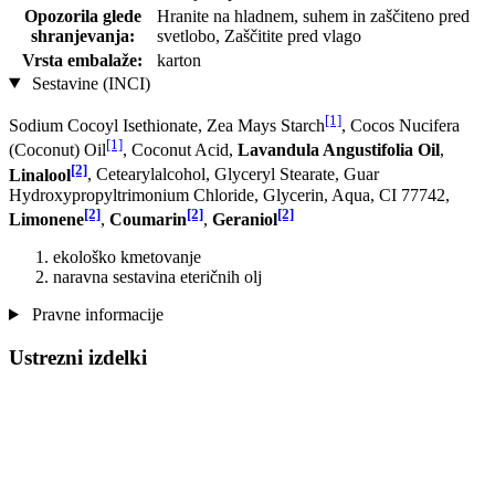
Opozorila glede
Hranite na hladnem, suhem in zaščiteno pred
shranjevanja:
svetlobo, Zaščitite pred vlago
Vrsta embalaže:
karton
Sestavine (INCI)
[1]
Sodium Cocoyl Isethionate, Zea Mays Starch
, Cocos Nucifera
[1]
(Coconut) Oil
, Coconut Acid,
Lavandula Angustifolia Oil
,
[2]
Linalool
, Cetearylalcohol, Glyceryl Stearate, Guar
Hydroxypropyltrimonium Chloride, Glycerin, Aqua, CI 77742,
[2]
[2]
[2]
Limonene
,
Coumarin
,
Geraniol
ekološko kmetovanje
naravna sestavina eteričnih olj
Pravne informacije
Ustrezni izdelki