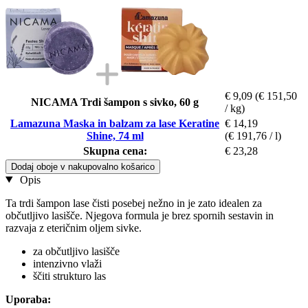
€ 9,09
(€ 151,50
NICAMA Trdi šampon s sivko, 60 g
/ kg)
Lamazuna Maska in balzam za lase Keratine
€ 14,19
Shine, 74 ml
(€ 191,76 / l)
Skupna cena:
€ 23,28
Dodaj oboje v nakupovalno košarico
Opis
Ta trdi šampon lase čisti posebej nežno in je zato idealen za
občutljivo lasišče. Njegova formula je brez spornih sestavin in
razvaja z eteričnim oljem sivke.
za občutljivo lasišče
intenzivno vlaži
ščiti strukturo las
Uporaba: