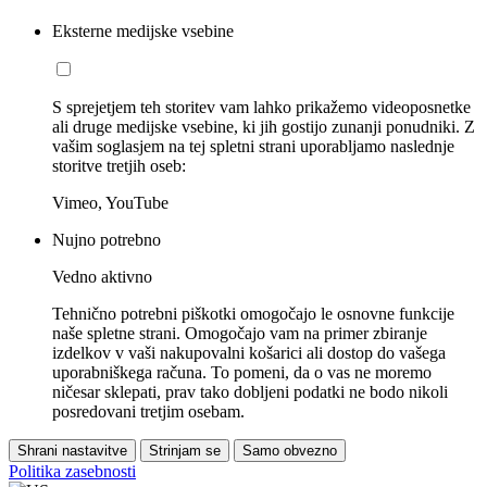
Eksterne medijske vsebine
S sprejetjem teh storitev vam lahko prikažemo videoposnetke
ali druge medijske vsebine, ki jih gostijo zunanji ponudniki. Z
vašim soglasjem na tej spletni strani uporabljamo naslednje
storitve tretjih oseb:
Vimeo, YouTube
Nujno potrebno
Vedno aktivno
Tehnično potrebni piškotki omogočajo le osnovne funkcije
naše spletne strani. Omogočajo vam na primer zbiranje
izdelkov v vaši nakupovalni košarici ali dostop do vašega
uporabniškega računa. To pomeni, da o vas ne moremo
ničesar sklepati, prav tako dobljeni podatki ne bodo nikoli
posredovani tretjim osebam.
Shrani nastavitve
Strinjam se
Samo obvezno
Politika zasebnosti