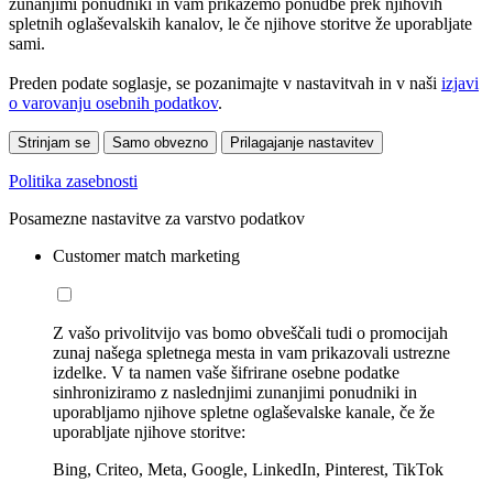
zunanjimi ponudniki in vam prikažemo ponudbe prek njihovih
spletnih oglaševalskih kanalov, le če njihove storitve že uporabljate
sami.
Preden podate soglasje, se pozanimajte v nastavitvah in v naši
izjavi
o varovanju osebnih podatkov
.
Strinjam se
Samo obvezno
Prilagajanje nastavitev
Politika zasebnosti
Posamezne nastavitve za varstvo podatkov
Customer match marketing
Z vašo privolitvijo vas bomo obveščali tudi o promocijah
zunaj našega spletnega mesta in vam prikazovali ustrezne
izdelke. V ta namen vaše šifrirane osebne podatke
sinhroniziramo z naslednjimi zunanjimi ponudniki in
uporabljamo njihove spletne oglaševalske kanale, če že
uporabljate njihove storitve:
Bing, Criteo, Meta, Google, LinkedIn, Pinterest, TikTok