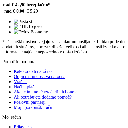
nad € 42,90
brezplačno*
nad € 0,00
€ 5,29
* Ti stroški dostave veljajo za standardno pošiljanje. Lahko pride do
dodatnih stroškov, npr. zaradi teže, velikosti ali lastnosti izdelkov. Te
informacije najdete neposredno v opisu izdelka.
Pomoč in podpora
Kako oddati naročilo
Odprema in dostava naročila
Vračila
Načini plačila
Akcije in unovčitev darilnih bonov
Ali potrebujete dodatno pomoč?
Poslovni partnerji
Moj uporabniški račun
Moj račun
Prijavite se