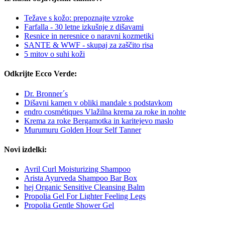
Težave s kožo: prepoznajte vzroke
Farfalla - 30 letne izkušnje z dišavami
Resnice in neresnice o naravni kozmetiki
SANTE & WWF - skupaj za zaščito risa
5 mitov o suhi koži
Odkrijte Ecco Verde:
Dr. Bronner´s
Dišavni kamen v obliki mandale s podstavkom
endro cosmétiques Vlažilna krema za roke in nohte
Krema za roke Bergamotka in karitejevo maslo
Murumuru Golden Hour Self Tanner
Novi izdelki:
Avril Curl Moisturizing Shampoo
Arista Ayurveda Shampoo Bar Box
hej Organic Sensitive Cleansing Balm
Propolia Gel For Lighter Feeling Legs
Propolia Gentle Shower Gel