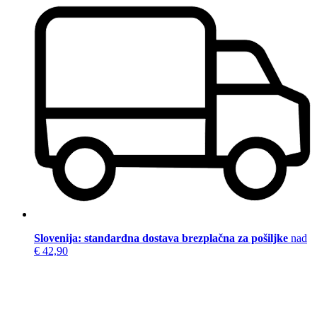
Slovenija: standardna dostava brezplačna za pošiljke
nad
€ 42,90