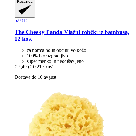
Košarica
5.0 (1)
The Cheeky Panda
Vlažni robčki iz bambusa,
12 kos.
za normalno in občutljivo kožo
100% biorazgradljivo
super mehko in neodišavljeno
€ 2,49
(€ 0,21 / kos)
Dostava do 10 avgust