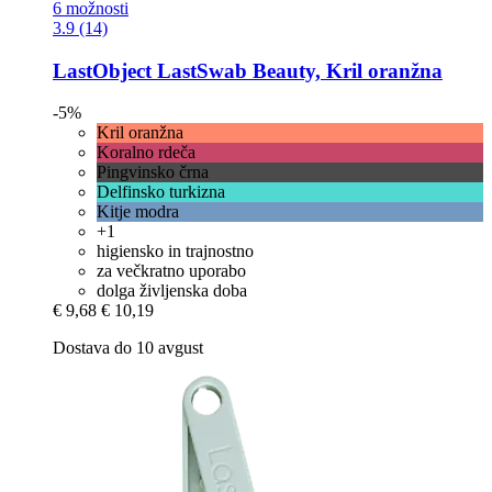
6 možnosti
3.9 (14)
LastObject
LastSwab Beauty, Kril oranžna
-5%
Kril oranžna
Koralno rdeča
Pingvinsko črna
Delfinsko turkizna
Kitje modra
+1
higiensko in trajnostno
za večkratno uporabo
dolga življenska doba
€ 9,68
€ 10,19
Dostava do 10 avgust