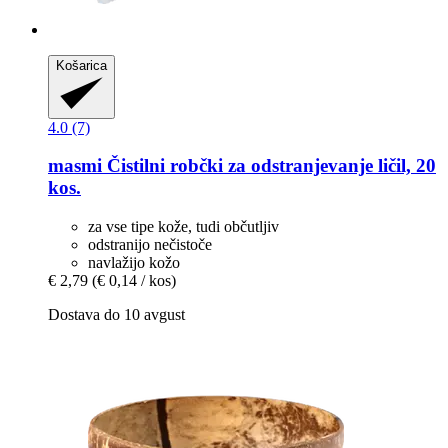
Košarica
4.0 (7)
masmi
Čistilni robčki za odstranjevanje ličil, 20
kos.
za vse tipe kože, tudi občutljiv
odstranijo nečistoče
navlažijo kožo
€ 2,79
(€ 0,14 / kos)
Dostava do 10 avgust