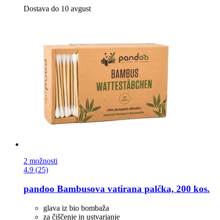
Dostava do 10 avgust
2 možnosti
4.9 (25)
pandoo
Bambusova vatirana palčka, 200 kos.
glava iz bio bombaža
za čiščenje in ustvarjanje