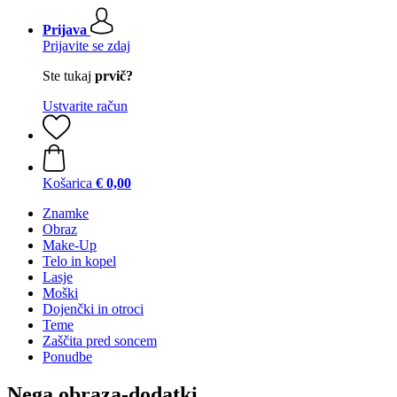
Prijava
Prijavite se zdaj
Ste tukaj
prvič?
Ustvarite račun
Košarica
€ 0,00
Znamke
Obraz
Make-Up
Telo in kopel
Lasje
Moški
Dojenčki in otroci
Teme
Zaščita pred soncem
Ponudbe
Nega obraza-dodatki