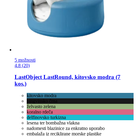
5 možnosti
4.8 (20)
LastObject
LastRound, kitovsko modra (7
kos.)
kitovsko modra
pingvinsko črna
želvasto zelena
koralno rdeča
delfinovsko turkizna
lesena ter bombažna vlakna
nadomesti blazinice za enkratno uporabo
embalaža iz reciklirane morske plastike