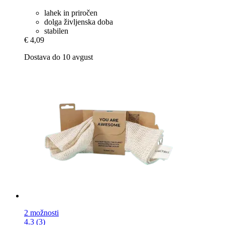
lahek in priročen
dolga življenska doba
stabilen
€ 4,09
Dostava do 10 avgust
2 možnosti
4.3 (3)