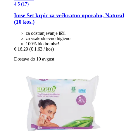
4.5 (17)
Imse
Set krpic za večkratno uporabo, Natural
(10 kos.)
za odstranjevanje ličil
za vsakodnevno higieno
100% bio bombaž
€ 16,29
(€ 1,63 / kos)
Dostava do 10 avgust