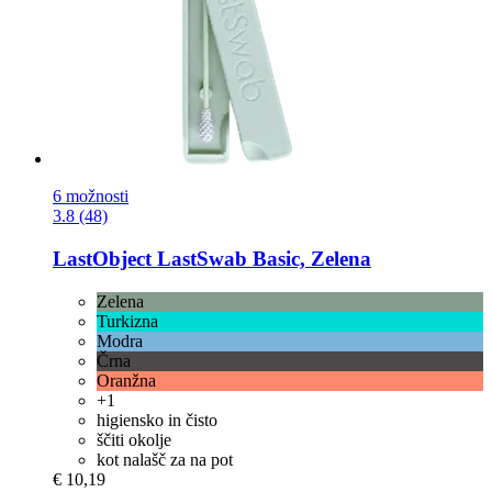
6 možnosti
3.8 (48)
LastObject
LastSwab Basic, Zelena
Zelena
Turkizna
Modra
Črna
Oranžna
+1
higiensko in čisto
ščiti okolje
kot nalašč za na pot
€ 10,19