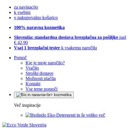
za navigacijo
k vsebini
v nakupovalno košarico
100% naravna kozmetika
Slovenija: standardna dostava brezplačna za pošiljke
nad
€ 42,90
Vsaj 1 brezplačni tester
k vsakemu naročilu
Pomoč
Kje je moje naročilo?
Vračilo
Stroški dostave
Možnosti plačila
Kontakt
Vse teme pomoči
Več inspiracije
Eko-Detergenti in še veliko več