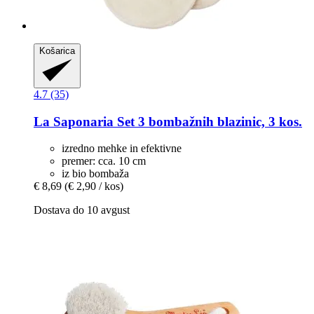
Košarica
4.7 (35)
La Saponaria
Set 3 bombažnih blazinic, 3 kos.
izredno mehke in efektivne
premer: cca. 10 cm
iz bio bombaža
€ 8,69
(€ 2,90 / kos)
Dostava do 10 avgust