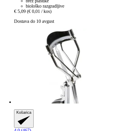
brez plastike
biološko razgradljive
€ 5,09
(€ 0,01 / kos)
Dostava do 10 avgust
Košarica
4.0 (467)