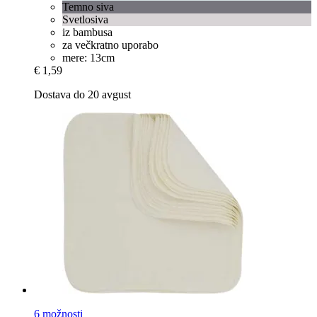
Temno siva
Svetlosiva
iz bambusa
za večkratno uporabo
mere: 13cm
€ 1,59
Dostava do 20 avgust
6 možnosti