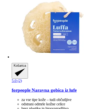
Košarica
5.0 (2)
forpeople
Naravna gobica iz lufe
za vse tipe kože – tudi občutljive
odstrani odmrle kožne celice
brez plastike in biorazgradljivo