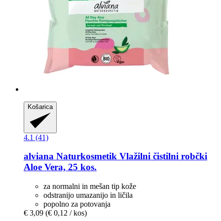
Košarica
4.1 (41)
alviana Naturkosmetik
Vlažilni čistilni robčki
Aloe Vera, 25 kos.
za normalni in mešan tip kože
odstranijo umazanijo in ličila
popolno za potovanja
€ 3,09
(€ 0,12 / kos)