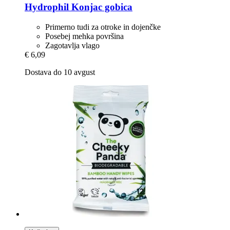
Hydrophil
Konjac gobica
Primerno tudi za otroke in dojenčke
Posebej mehka površina
Zagotavlja vlago
€ 6,09
Dostava do 10 avgust