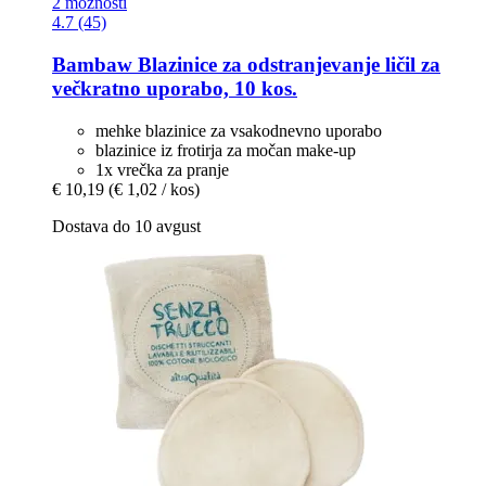
2 možnosti
4.7 (45)
Bambaw
Blazinice za odstranjevanje ličil za
večkratno uporabo, 10 kos.
mehke blazinice za vsakodnevno uporabo
blazinice iz frotirja za močan make-up
1x vrečka za pranje
€ 10,19
(€ 1,02 / kos)
Dostava do 10 avgust