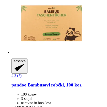
Košarica
4.3 (7)
pandoo
Bambusovi robčki, 100 kos.
100 kosov
3-slojni
naravno in brez lesa