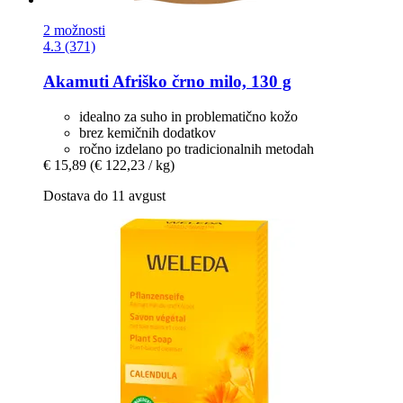
2 možnosti
4.3 (371)
Akamuti
Afriško črno milo, 130 g
idealno za suho in problematično kožo
brez kemičnih dodatkov
ročno izdelano po tradicionalnih metodah
€ 15,89
(€ 122,23 / kg)
Dostava do 11 avgust