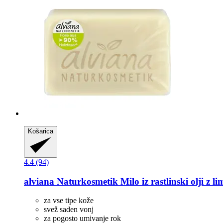
Košarica
4.4 (94)
alviana Naturkosmetik
Milo iz rastlinski olji z 
za vse tipe kože
svež saden vonj
za pogosto umivanje rok