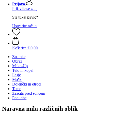
Prijava
Prijavite se zdaj
Ste tukaj
prvič?
Ustvarite račun
Košarica
€ 0,00
Znamke
Obraz
Make-Up
Telo in kopel
Lasje
Moški
Dojenčki in otroci
Teme
Zaščita pred soncem
Ponudbe
Naravna mila različnih oblik