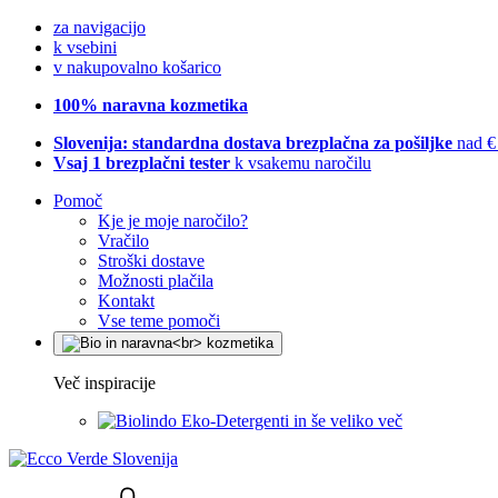
za navigacijo
k vsebini
v nakupovalno košarico
100% naravna kozmetika
Slovenija: standardna dostava brezplačna za pošiljke
nad €
Vsaj 1 brezplačni tester
k vsakemu naročilu
Pomoč
Kje je moje naročilo?
Vračilo
Stroški dostave
Možnosti plačila
Kontakt
Vse teme pomoči
Več inspiracije
Eko-Detergenti in še veliko več