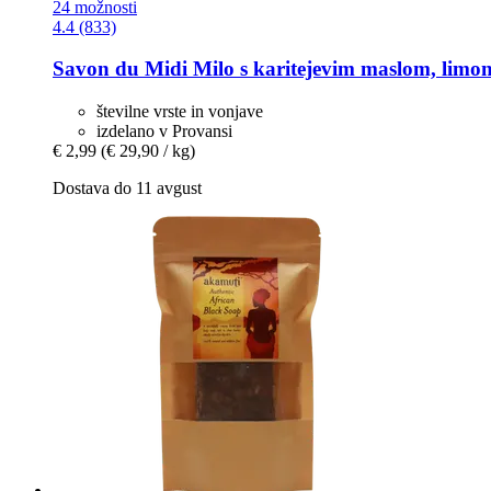
24 možnosti
4.4 (833)
Savon du Midi
Milo s karitejevim maslom, limon
številne vrste in vonjave
izdelano v Provansi
€ 2,99
(€ 29,90 / kg)
Dostava do 11 avgust