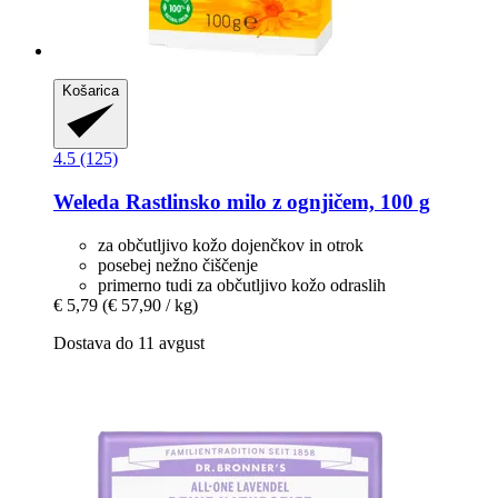
Košarica
4.5 (125)
Weleda
Rastlinsko milo z ognjičem, 100 g
za občutljivo kožo dojenčkov in otrok
posebej nežno čiščenje
primerno tudi za občutljivo kožo odraslih
€ 5,79
(€ 57,90 / kg)
Dostava do 11 avgust