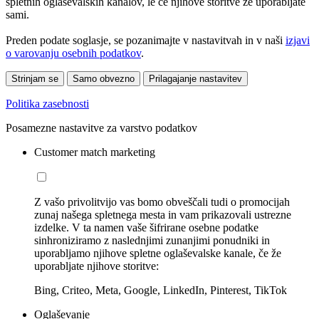
spletnih oglaševalskih kanalov, le če njihove storitve že uporabljate
sami.
Preden podate soglasje, se pozanimajte v nastavitvah in v naši
izjavi
o varovanju osebnih podatkov
.
Strinjam se
Samo obvezno
Prilagajanje nastavitev
Politika zasebnosti
Posamezne nastavitve za varstvo podatkov
Customer match marketing
Z vašo privolitvijo vas bomo obveščali tudi o promocijah
zunaj našega spletnega mesta in vam prikazovali ustrezne
izdelke. V ta namen vaše šifrirane osebne podatke
sinhroniziramo z naslednjimi zunanjimi ponudniki in
uporabljamo njihove spletne oglaševalske kanale, če že
uporabljate njihove storitve:
Bing, Criteo, Meta, Google, LinkedIn, Pinterest, TikTok
Oglaševanje