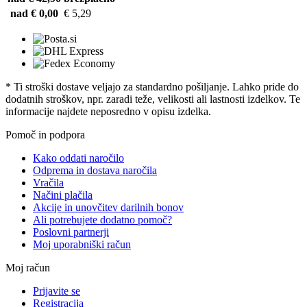
nad € 0,00
€ 5,29
* Ti stroški dostave veljajo za standardno pošiljanje. Lahko pride do
dodatnih stroškov, npr. zaradi teže, velikosti ali lastnosti izdelkov. Te
informacije najdete neposredno v opisu izdelka.
Pomoč in podpora
Kako oddati naročilo
Odprema in dostava naročila
Vračila
Načini plačila
Akcije in unovčitev darilnih bonov
Ali potrebujete dodatno pomoč?
Poslovni partnerji
Moj uporabniški račun
Moj račun
Prijavite se
Registracija