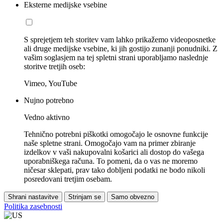
Eksterne medijske vsebine
S sprejetjem teh storitev vam lahko prikažemo videoposnetke
ali druge medijske vsebine, ki jih gostijo zunanji ponudniki. Z
vašim soglasjem na tej spletni strani uporabljamo naslednje
storitve tretjih oseb:
Vimeo, YouTube
Nujno potrebno
Vedno aktivno
Tehnično potrebni piškotki omogočajo le osnovne funkcije
naše spletne strani. Omogočajo vam na primer zbiranje
izdelkov v vaši nakupovalni košarici ali dostop do vašega
uporabniškega računa. To pomeni, da o vas ne moremo
ničesar sklepati, prav tako dobljeni podatki ne bodo nikoli
posredovani tretjim osebam.
Shrani nastavitve
Strinjam se
Samo obvezno
Politika zasebnosti