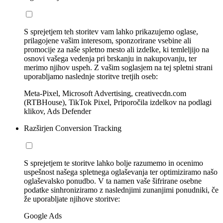
S sprejetjem teh storitev vam lahko prikazujemo oglase,
prilagojene vašim interesom, sponzorirane vsebine ali
promocije za naše spletno mesto ali izdelke, ki temleljijo na
osnovi vašega vedenja pri brskanju in nakupovanju, ter
merimo njihov uspeh. Z vašim soglasjem na tej spletni strani
uporabljamo naslednje storitve tretjih oseb:
Meta-Pixel, Microsoft Advertising, creativecdn.com
(RTBHouse), TikTok Pixel, Priporočila izdelkov na podlagi
klikov, Ads Defender
Razširjen Conversion Tracking
S sprejetjem te storitve lahko bolje razumemo in ocenimo
uspešnost našega spletnega oglaševanja ter optimiziramo našo
oglaševalsko ponudbo. V ta namen vaše šifrirane osebne
podatke sinhroniziramo z naslednjimi zunanjimi ponudniki, če
že uporabljate njihove storitve:
Google Ads