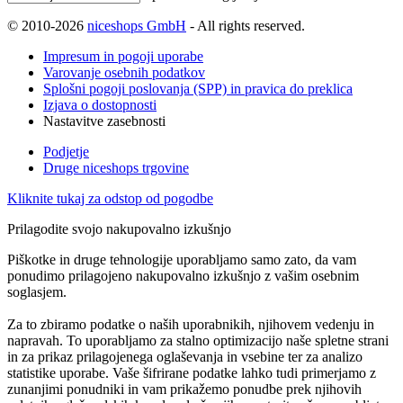
© 2010-2026
niceshops GmbH
- All rights reserved.
Impresum in pogoji uporabe
Varovanje osebnih podatkov
Splošni pogoji poslovanja (SPP) in pravica do preklica
Izjava o dostopnosti
Nastavitve zasebnosti
Podjetje
Druge niceshops trgovine
Kliknite tukaj za odstop od pogodbe
Prilagodite svojo nakupovalno izkušnjo
Piškotke in druge tehnologije uporabljamo samo zato, da vam
ponudimo prilagojeno nakupovalno izkušnjo z vašim osebnim
soglasjem.
Za to zbiramo podatke o naših uporabnikih, njihovem vedenju in
napravah. To uporabljamo za stalno optimizacijo naše spletne strani
in za prikaz prilagojenega oglaševanja in vsebine ter za analizo
statistike uporabe. Vaše šifrirane podatke lahko tudi primerjamo z
zunanjimi ponudniki in vam prikažemo ponudbe prek njihovih