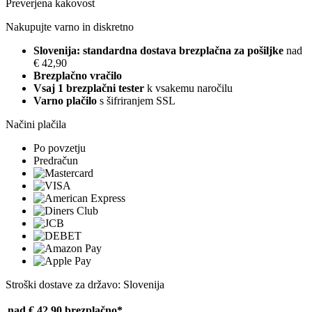
Preverjena kakovost
Nakupujte varno in diskretno
Slovenija: standardna dostava brezplačna za pošiljke
nad
€ 42,90
Brezplačno vračilo
Vsaj 1 brezplačni tester
k vsakemu naročilu
Varno plačilo
s šifriranjem SSL
Načini plačila
Po povzetju
Predračun
Stroški dostave za državo: Slovenija
nad € 42,90
brezplačno*