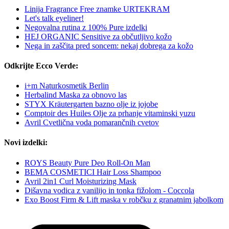
Linija Fragrance Free znamke URTEKRAM
Let's talk eyeliner!
Negovalna rutina z 100% Pure izdelki
HEJ ORGANIC Sensitive za občutljivo kožo
Nega in zaščita pred soncem: nekaj dobrega za kožo
Odkrijte Ecco Verde:
i+m Naturkosmetik Berlin
Herbalind Maska za obnovo las
STYX Kräutergarten bazno olje iz jojobe
Comptoir des Huiles Olje za prhanje vitaminski yuzu
Avril Cvetlična voda pomarančnih cvetov
Novi izdelki:
ROYS Beauty Pure Deo Roll-On Man
BEMA COSMETICI Hair Loss Shampoo
Avril 2in1 Curl Moisturizing Mask
Dišavna vodica z vanilijo in tonka fižolom - Coccola
Exo Boost Firm & Lift maska v robčku z granatnim jabolkom