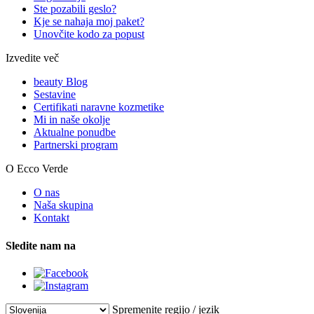
Ste pozabili geslo?
Kje se nahaja moj paket?
Unovčite kodo za popust
Izvedite več
beauty Blog
Sestavine
Certifikati naravne kozmetike
Mi in naše okolje
Aktualne ponudbe
Partnerski program
O Ecco Verde
O nas
Naša skupina
Kontakt
Sledite nam na
Spremenite regijo / jezik