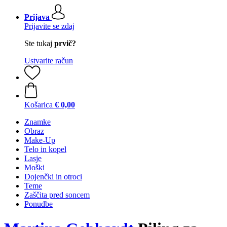
Prijava
Prijavite se zdaj
Ste tukaj
prvič?
Ustvarite račun
Košarica
€ 0,00
Znamke
Obraz
Make-Up
Telo in kopel
Lasje
Moški
Dojenčki in otroci
Teme
Zaščita pred soncem
Ponudbe