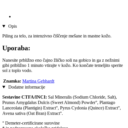
Opis
Piling za telo, za intenzivno čiščenje mešane in mastne kožo.
Uporaba:
Nanesite prbližno eno čajno žličko soli na gobico in ga z nežnimi
gibi približno 1 minuto vtirajte v kožo. Ko končate temeljito sperite
sol z toplo vodo.
Znamka:
Martina Gebhardt
Dodatne informacije
Sestavine CTFA/INCI:
Sal Mineralis (Sodium Chloride, Salt),
Prunus Amygdalus Dulcis (Sweet Almond) Powder°, Plantago
Lanceolata (Plantigin) Extract°, Pyrus Cydonia (Quince) Extract°,
Avena sativa (Oat Bran) Extract°.
° Demeter-certificirane surovine