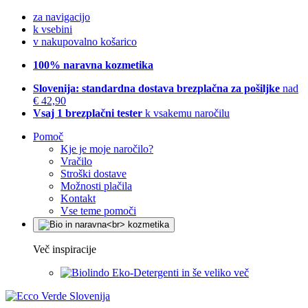
za navigacijo
k vsebini
v nakupovalno košarico
100% naravna kozmetika
Slovenija: standardna dostava brezplačna za pošiljke
nad
€ 42,90
Vsaj 1 brezplačni tester
k vsakemu naročilu
Pomoč
Kje je moje naročilo?
Vračilo
Stroški dostave
Možnosti plačila
Kontakt
Vse teme pomoči
Več inspiracije
Eko-Detergenti in še veliko več