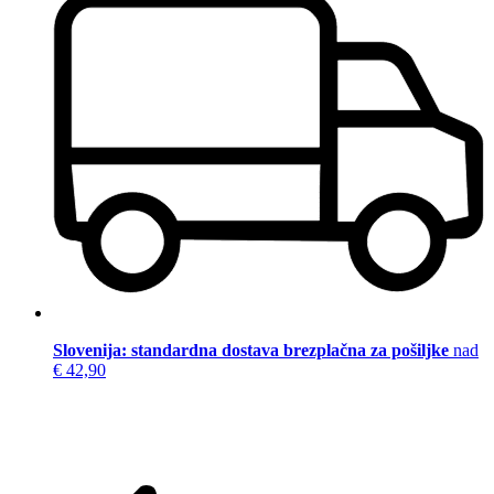
Slovenija: standardna dostava brezplačna za pošiljke
nad
€ 42,90