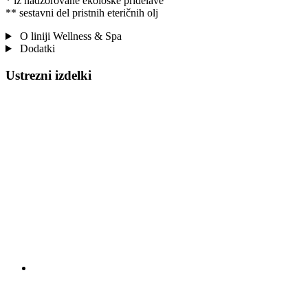
* iz nadzorovane ekološke pridelave
** sestavni del pristnih eteričnih olj
O liniji Wellness & Spa
Dodatki
Ustrezni izdelki