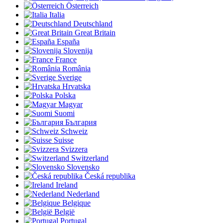
Österreich
Italia
Deutschland
Great Britain
España
Slovenija
France
România
Sverige
Hrvatska
Polska
Magyar
Suomi
България
Schweiz
Suisse
Svizzera
Switzerland
Slovensko
Česká republika
Ireland
Nederland
Belgique
België
Portugal