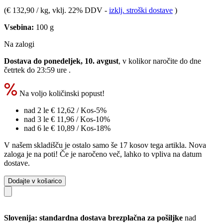
(
€ 132,90 / kg
, vklj. 22% DDV
-
izklj. stroški dostave
)
Vsebina:
100 g
Na zalogi
Dostava do ponedeljek, 10. avgust
, v kolikor naročite do dne
četrtek do 23:59 ure
.
Na voljo količinski popust!
nad 2 le
€ 12,62
/ Kos
-5%
nad 3 le
€ 11,96
/ Kos
-10%
nad 6 le
€ 10,89
/ Kos
-18%
V našem skladišču je ostalo samo še 17 kosov tega artikla. Nova
zaloga je na poti! Če je naročeno več, lahko to vpliva na datum
dostave.
Dodajte v košarico
Slovenija: standardna dostava brezplačna za pošiljke
nad