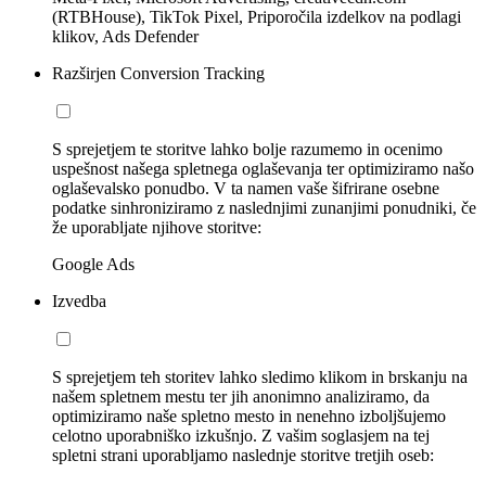
(RTBHouse), TikTok Pixel, Priporočila izdelkov na podlagi
klikov, Ads Defender
Razširjen Conversion Tracking
S sprejetjem te storitve lahko bolje razumemo in ocenimo
uspešnost našega spletnega oglaševanja ter optimiziramo našo
oglaševalsko ponudbo. V ta namen vaše šifrirane osebne
podatke sinhroniziramo z naslednjimi zunanjimi ponudniki, če
že uporabljate njihove storitve:
Google Ads
Izvedba
S sprejetjem teh storitev lahko sledimo klikom in brskanju na
našem spletnem mestu ter jih anonimno analiziramo, da
optimiziramo naše spletno mesto in nenehno izboljšujemo
celotno uporabniško izkušnjo. Z vašim soglasjem na tej
spletni strani uporabljamo naslednje storitve tretjih oseb: