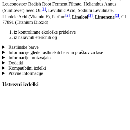
Leuconostoc/ Radish Root Ferment Filtrate, Helianthus Annus
[1]
(Sunflower) Seed Oil
, Levulinic Acid, Sodium Levulinate,
[2]
[2]
[2]
Linoleic Acid (Vitamin F), Parfum
,
Linalool
,
Limonene
, CI
77891 (Titanium Dioxid)
iz kontrolirane ekološke pridelave
iz naravnih eteričnih olj
Rastlinske barve
Informacije glede rastlinskih barv in praškov za lase
Informacije proizvajalca
Dodatki
Kompatibilni izdelki
Pravne informacije
Ustrezni izdelki