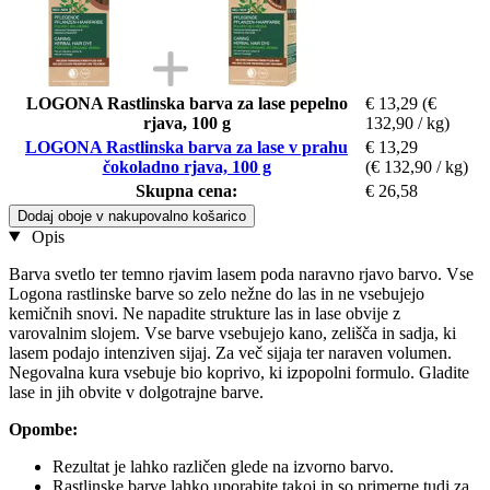
LOGONA Rastlinska barva za lase pepelno
€ 13,29
(€
rjava, 100 g
132,90 / kg)
LOGONA Rastlinska barva za lase v prahu
€ 13,29
čokoladno rjava, 100 g
(€ 132,90 / kg)
Skupna cena:
€ 26,58
Dodaj oboje v nakupovalno košarico
Opis
Barva svetlo ter temno rjavim lasem poda naravno rjavo barvo. Vse
Logona rastlinske barve so zelo nežne do las in ne vsebujejo
kemičnih snovi. Ne napadite strukture las in lase obvije z
varovalnim slojem. Vse barve vsebujejo kano, zelišča in sadja, ki
lasem podajo intenziven sijaj. Za več sijaja ter naraven volumen.
Negovalna kura vsebuje bio koprivo, ki izpopolni formulo. Gladite
lase in jih obvite v dolgotrajne barve.
Opombe:
Rezultat je lahko različen glede na izvorno barvo.
Rastlinske barve lahko uporabite takoj in so primerne tudi za