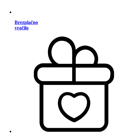
Brezplačno
vračilo