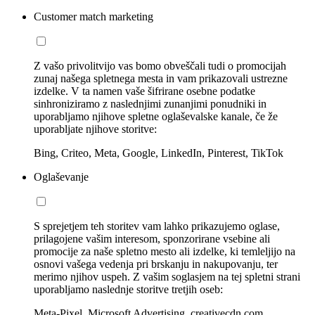
Customer match marketing
Z vašo privolitvijo vas bomo obveščali tudi o promocijah
zunaj našega spletnega mesta in vam prikazovali ustrezne
izdelke. V ta namen vaše šifrirane osebne podatke
sinhroniziramo z naslednjimi zunanjimi ponudniki in
uporabljamo njihove spletne oglaševalske kanale, če že
uporabljate njihove storitve:
Bing, Criteo, Meta, Google, LinkedIn, Pinterest, TikTok
Oglaševanje
S sprejetjem teh storitev vam lahko prikazujemo oglase,
prilagojene vašim interesom, sponzorirane vsebine ali
promocije za naše spletno mesto ali izdelke, ki temleljijo na
osnovi vašega vedenja pri brskanju in nakupovanju, ter
merimo njihov uspeh. Z vašim soglasjem na tej spletni strani
uporabljamo naslednje storitve tretjih oseb:
Meta-Pixel, Microsoft Advertising, creativecdn.com