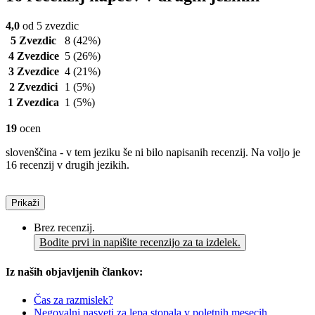
4,0
od 5 zvezdic
5 Zvezdic
8
(42%)
4 Zvezdice
5
(26%)
3 Zvezdice
4
(21%)
2 Zvezdici
1
(5%)
1 Zvezdica
1
(5%)
19
ocen
slovenščina - v tem jeziku še ni bilo napisanih recenzij. Na voljo je
16 recenzij v drugih jezikih.
Prikaži
Brez recenzij.
Bodite prvi in napišite recenzijo za ta izdelek.
Iz naših objavljenih člankov:
Čas za razmislek?
Negovalni nasveti za lepa stopala v poletnih mesecih