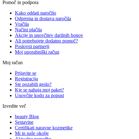
Pomoč in podpora
Kako oddati naročilo
Odprema in dostava naročila
Vračila
Načini plačila
Akcije in unovčitev darilnih bonov
Ali potrebujete dodatno pomoč?
Poslovni partnerji
Moj uporabniški račun
Moj račun
Prijavite se
Registracija
Ste pozabili geslo?
Kje se nahaja moj paket?
Unovčite kodo za popust
Izvedite več
beauty Blog
Sestavine
Certifikati naravne kozmetike
Mi in naše okolje
Aktualne ponudbe