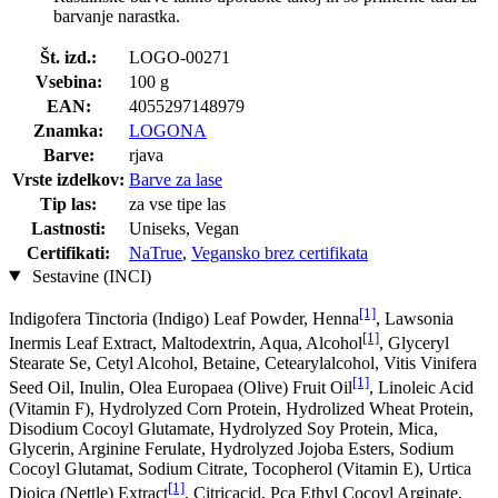
barvanje narastka.
Št. izd.:
LOGO-00271
Vsebina:
100 g
EAN:
4055297148979
Znamka:
LOGONA
Barve:
rjava
Vrste izdelkov:
Barve za lase
Tip las:
za vse tipe las
Lastnosti:
Uniseks, Vegan
Certifikati:
NaTrue
,
Vegansko brez certifikata
Sestavine (INCI)
[1]
Indigofera Tinctoria (Indigo) Leaf Powder, Henna
, Lawsonia
[1]
Inermis Leaf Extract, Maltodextrin, Aqua, Alcohol
, Glyceryl
Stearate Se, Cetyl Alcohol, Betaine, Cetearylalcohol, Vitis Vinifera
[1]
Seed Oil, Inulin, Olea Europaea (Olive) Fruit Oil
, Linoleic Acid
(Vitamin F), Hydrolyzed Corn Protein, Hydrolized Wheat Protein,
Disodium Cocoyl Glutamate, Hydrolyzed Soy Protein, Mica,
Glycerin, Arginine Ferulate, Hydrolyzed Jojoba Esters, Sodium
Cocoyl Glutamat, Sodium Citrate, Tocopherol (Vitamin E), Urtica
[1]
Dioica (Nettle) Extract
, Citricacid, Pca Ethyl Cocoyl Arginate,