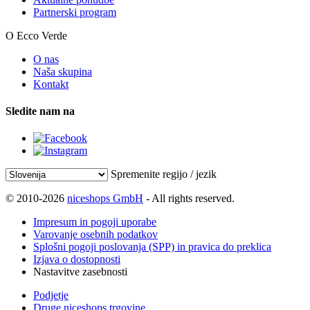
Partnerski program
O Ecco Verde
O nas
Naša skupina
Kontakt
Sledite nam na
Spremenite regijo / jezik
© 2010-2026
niceshops GmbH
- All rights reserved.
Impresum in pogoji uporabe
Varovanje osebnih podatkov
Splošni pogoji poslovanja (SPP) in pravica do preklica
Izjava o dostopnosti
Nastavitve zasebnosti
Podjetje
Druge niceshops trgovine