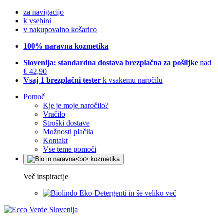
za navigacijo
k vsebini
v nakupovalno košarico
100% naravna kozmetika
Slovenija: standardna dostava brezplačna za pošiljke
nad
€ 42,90
Vsaj 1 brezplačni tester
k vsakemu naročilu
Pomoč
Kje je moje naročilo?
Vračilo
Stroški dostave
Možnosti plačila
Kontakt
Vse teme pomoči
Več inspiracije
Eko-Detergenti in še veliko več