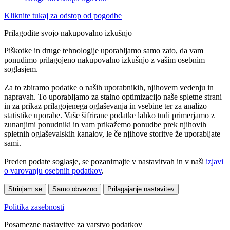
Kliknite tukaj za odstop od pogodbe
Prilagodite svojo nakupovalno izkušnjo
Piškotke in druge tehnologije uporabljamo samo zato, da vam
ponudimo prilagojeno nakupovalno izkušnjo z vašim osebnim
soglasjem.
Za to zbiramo podatke o naših uporabnikih, njihovem vedenju in
napravah. To uporabljamo za stalno optimizacijo naše spletne strani
in za prikaz prilagojenega oglaševanja in vsebine ter za analizo
statistike uporabe. Vaše šifrirane podatke lahko tudi primerjamo z
zunanjimi ponudniki in vam prikažemo ponudbe prek njihovih
spletnih oglaševalskih kanalov, le če njihove storitve že uporabljate
sami.
Preden podate soglasje, se pozanimajte v nastavitvah in v naši
izjavi
o varovanju osebnih podatkov
.
Strinjam se
Samo obvezno
Prilagajanje nastavitev
Politika zasebnosti
Posamezne nastavitve za varstvo podatkov