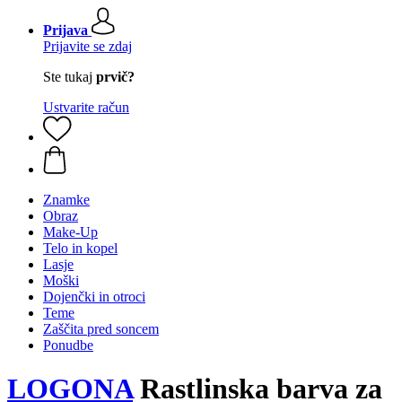
Prijava
Prijavite se zdaj
Ste tukaj
prvič?
Ustvarite račun
Znamke
Obraz
Make-Up
Telo in kopel
Lasje
Moški
Dojenčki in otroci
Teme
Zaščita pred soncem
Ponudbe
LOGONA
Rastlinska barva za