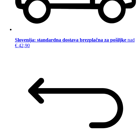
Slovenija: standardna dostava brezplačna za pošiljke
nad
€ 42,90