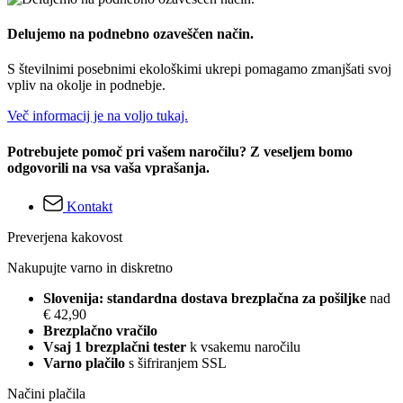
Delujemo na podnebno ozaveščen način.
S številnimi posebnimi ekološkimi ukrepi pomagamo zmanjšati svoj
vpliv na okolje in podnebje.
Več informacij je na voljo tukaj.
Potrebujete pomoč pri vašem naročilu? Z veseljem bomo
odgovorili na vsa vaša vprašanja.
Kontakt
Preverjena kakovost
Nakupujte varno in diskretno
Slovenija: standardna dostava brezplačna za pošiljke
nad
€ 42,90
Brezplačno vračilo
Vsaj 1 brezplačni tester
k vsakemu naročilu
Varno plačilo
s šifriranjem SSL
Načini plačila