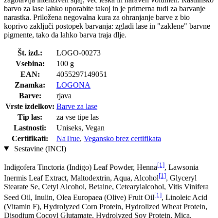
barvo za lase lahko uporabite takoj in je primerna tudi za barvanje
narastka. Priložena negovalna kura za ohranjanje barve z bio
koprivo zaključi postopek barvanja: zgladi lase in "zaklene" barvne
pigmente, tako da lahko barva traja dlje.
Št. izd.:
LOGO-00273
Vsebina:
100 g
EAN:
4055297149051
Znamka:
LOGONA
Barve:
rjava
Vrste izdelkov:
Barve za lase
Tip las:
za vse tipe las
Lastnosti:
Uniseks, Vegan
Certifikati:
NaTrue
,
Vegansko brez certifikata
Sestavine (INCI)
[1]
Indigofera Tinctoria (Indigo) Leaf Powder, Henna
, Lawsonia
[1]
Inermis Leaf Extract, Maltodextrin, Aqua, Alcohol
, Glyceryl
Stearate Se, Cetyl Alcohol, Betaine, Cetearylalcohol, Vitis Vinifera
[1]
Seed Oil, Inulin, Olea Europaea (Olive) Fruit Oil
, Linoleic Acid
(Vitamin F), Hydrolyzed Corn Protein, Hydrolized Wheat Protein,
Disodium Cocoyl Glutamate, Hydrolyzed Soy Protein, Mica,