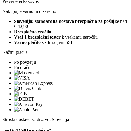
Preverjena kakovost
Nakupujte varno in diskretno
Slovenija: standardna dostava brezplačna za pošiljke
nad
€ 42,90
Brezplačno vračilo
Vsaj 1 brezplačni tester
k vsakemu naročilu
Varno plačilo
s šifriranjem SSL
Načini plačila
Po povzetju
Predračun
Stroški dostave za državo: Slovenija
nad € 42,90
brezplačno*