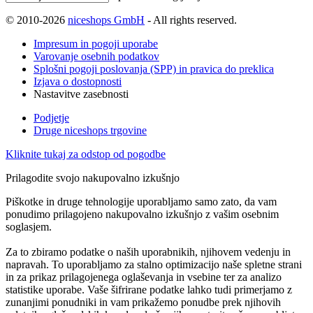
© 2010-2026
niceshops GmbH
- All rights reserved.
Impresum in pogoji uporabe
Varovanje osebnih podatkov
Splošni pogoji poslovanja (SPP) in pravica do preklica
Izjava o dostopnosti
Nastavitve zasebnosti
Podjetje
Druge niceshops trgovine
Kliknite tukaj za odstop od pogodbe
Prilagodite svojo nakupovalno izkušnjo
Piškotke in druge tehnologije uporabljamo samo zato, da vam
ponudimo prilagojeno nakupovalno izkušnjo z vašim osebnim
soglasjem.
Za to zbiramo podatke o naših uporabnikih, njihovem vedenju in
napravah. To uporabljamo za stalno optimizacijo naše spletne strani
in za prikaz prilagojenega oglaševanja in vsebine ter za analizo
statistike uporabe. Vaše šifrirane podatke lahko tudi primerjamo z
zunanjimi ponudniki in vam prikažemo ponudbe prek njihovih