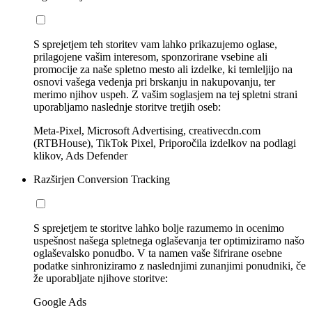
S sprejetjem teh storitev vam lahko prikazujemo oglase,
prilagojene vašim interesom, sponzorirane vsebine ali
promocije za naše spletno mesto ali izdelke, ki temleljijo na
osnovi vašega vedenja pri brskanju in nakupovanju, ter
merimo njihov uspeh. Z vašim soglasjem na tej spletni strani
uporabljamo naslednje storitve tretjih oseb:
Meta-Pixel, Microsoft Advertising, creativecdn.com
(RTBHouse), TikTok Pixel, Priporočila izdelkov na podlagi
klikov, Ads Defender
Razširjen Conversion Tracking
S sprejetjem te storitve lahko bolje razumemo in ocenimo
uspešnost našega spletnega oglaševanja ter optimiziramo našo
oglaševalsko ponudbo. V ta namen vaše šifrirane osebne
podatke sinhroniziramo z naslednjimi zunanjimi ponudniki, če
že uporabljate njihove storitve:
Google Ads