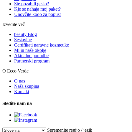
Ste pozabili geslo?
Kje se nahaja moj paket?
Unovčite kodo za popust
Izvedite več
beauty Blog
Sestavine
Certifikati naravne kozmetike
Mi in naše okolje
Aktualne ponudbe
Partnerski program
O Ecco Verde
O nas
Naša skupina
Kontakt
Sledite nam na
Spremenite regijo / jezik