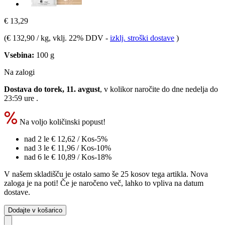
€ 13,29
(
€ 132,90 / kg
, vklj. 22% DDV
-
izklj. stroški dostave
)
Vsebina:
100 g
Na zalogi
Dostava do torek, 11. avgust
, v kolikor naročite do dne
nedelja do
23:59 ure
.
Na voljo količinski popust!
nad 2 le
€ 12,62
/ Kos
-5%
nad 3 le
€ 11,96
/ Kos
-10%
nad 6 le
€ 10,89
/ Kos
-18%
V našem skladišču je ostalo samo še 25 kosov tega artikla. Nova
zaloga je na poti! Če je naročeno več, lahko to vpliva na datum
dostave.
Dodajte v košarico