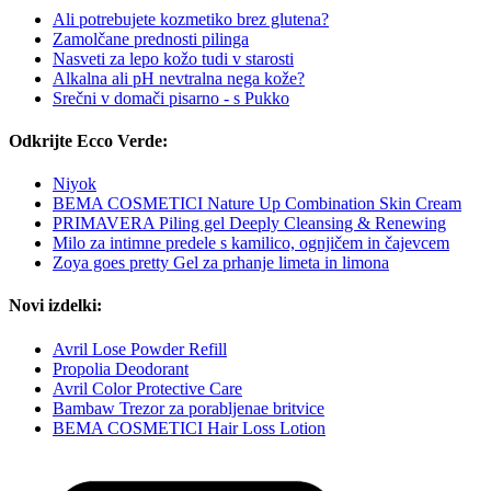
Ali potrebujete kozmetiko brez glutena?
Zamolčane prednosti pilinga
Nasveti za lepo kožo tudi v starosti
Alkalna ali pH nevtralna nega kože?
Srečni v domači pisarno - s Pukko
Odkrijte Ecco Verde:
Niyok
BEMA COSMETICI Nature Up Combination Skin Cream
PRIMAVERA Piling gel Deeply Cleansing & Renewing
Milo za intimne predele s kamilico, ognjičem in čajevcem
Zoya goes pretty Gel za prhanje limeta in limona
Novi izdelki:
Avril Lose Powder Refill
Propolia Deodorant
Avril Color Protective Care
Bambaw Trezor za porabljenae britvice
BEMA COSMETICI Hair Loss Lotion