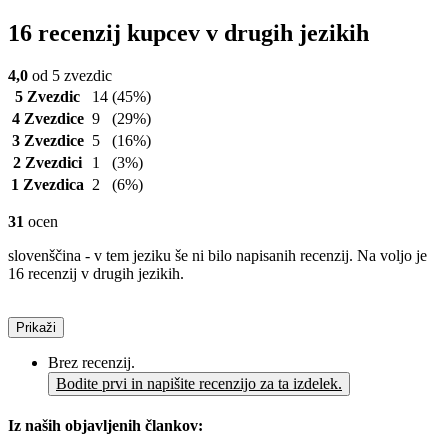
16 recenzij kupcev v drugih jezikih
4,0
od 5 zvezdic
5 Zvezdic
14
(45%)
4 Zvezdice
9
(29%)
3 Zvezdice
5
(16%)
2 Zvezdici
1
(3%)
1 Zvezdica
2
(6%)
31
ocen
slovenščina - v tem jeziku še ni bilo napisanih recenzij. Na voljo je
16 recenzij v drugih jezikih.
Prikaži
Brez recenzij.
Bodite prvi in napišite recenzijo za ta izdelek.
Iz naših objavljenih člankov: