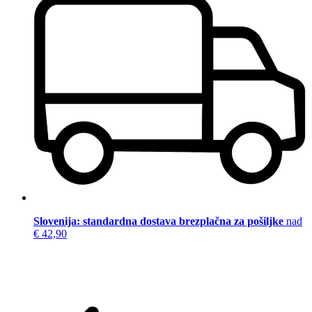
Slovenija: standardna dostava brezplačna za pošiljke
nad
€ 42,90