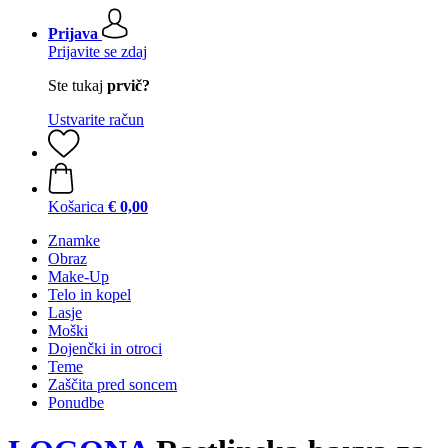
Prijava
Prijavite se zdaj
Ste tukaj
prvič?
Ustvarite račun
Košarica
€ 0,00
Znamke
Obraz
Make-Up
Telo in kopel
Lasje
Moški
Dojenčki in otroci
Teme
Zaščita pred soncem
Ponudbe