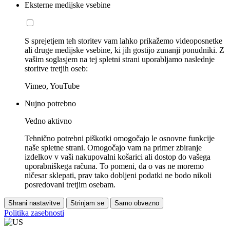
Eksterne medijske vsebine
S sprejetjem teh storitev vam lahko prikažemo videoposnetke
ali druge medijske vsebine, ki jih gostijo zunanji ponudniki. Z
vašim soglasjem na tej spletni strani uporabljamo naslednje
storitve tretjih oseb:
Vimeo, YouTube
Nujno potrebno
Vedno aktivno
Tehnično potrebni piškotki omogočajo le osnovne funkcije
naše spletne strani. Omogočajo vam na primer zbiranje
izdelkov v vaši nakupovalni košarici ali dostop do vašega
uporabniškega računa. To pomeni, da o vas ne moremo
ničesar sklepati, prav tako dobljeni podatki ne bodo nikoli
posredovani tretjim osebam.
Shrani nastavitve
Strinjam se
Samo obvezno
Politika zasebnosti