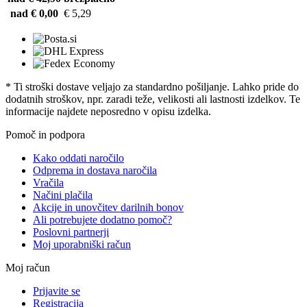
nad € 0,00
€ 5,29
* Ti stroški dostave veljajo za standardno pošiljanje. Lahko pride do
dodatnih stroškov, npr. zaradi teže, velikosti ali lastnosti izdelkov. Te
informacije najdete neposredno v opisu izdelka.
Pomoč in podpora
Kako oddati naročilo
Odprema in dostava naročila
Vračila
Načini plačila
Akcije in unovčitev darilnih bonov
Ali potrebujete dodatno pomoč?
Poslovni partnerji
Moj uporabniški račun
Moj račun
Prijavite se
Registracija