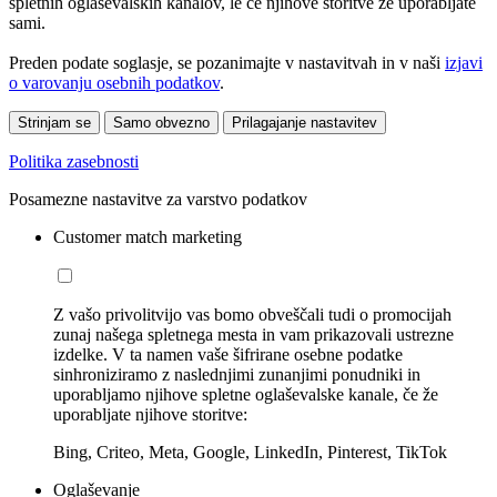
spletnih oglaševalskih kanalov, le če njihove storitve že uporabljate
sami.
Preden podate soglasje, se pozanimajte v nastavitvah in v naši
izjavi
o varovanju osebnih podatkov
.
Strinjam se
Samo obvezno
Prilagajanje nastavitev
Politika zasebnosti
Posamezne nastavitve za varstvo podatkov
Customer match marketing
Z vašo privolitvijo vas bomo obveščali tudi o promocijah
zunaj našega spletnega mesta in vam prikazovali ustrezne
izdelke. V ta namen vaše šifrirane osebne podatke
sinhroniziramo z naslednjimi zunanjimi ponudniki in
uporabljamo njihove spletne oglaševalske kanale, če že
uporabljate njihove storitve:
Bing, Criteo, Meta, Google, LinkedIn, Pinterest, TikTok
Oglaševanje