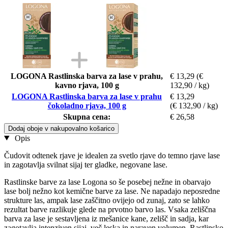
LOGONA Rastlinska barva za lase v prahu,
€ 13,29
(€
kavno rjava, 100 g
132,90 / kg)
LOGONA Rastlinska barva za lase v prahu
€ 13,29
čokoladno rjava, 100 g
(€ 132,90 / kg)
Skupna cena:
€ 26,58
Dodaj oboje v nakupovalno košarico
Opis
Čudovit odtenek rjave je idealen za svetlo rjave do temno rjave lase
in zagotavlja svilnat sijaj ter gladke, negovane lase.
Rastlinske barve za lase Logona so še posebej nežne in obarvajo
lase bolj nežno kot kemične barve za lase. Ne napadajo neposredne
strukture las, ampak lase zaščitno ovijejo od zunaj, zato se lahko
rezultat barve razlikuje glede na prvotno barvo las. Vsaka zeliščna
barva za lase je sestavljena iz mešanice kane, zelišč in sadja, kar
zagotavlja intenziven sijaj, več leska in naraven volumen. Rastlinsko