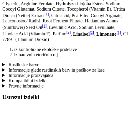
Glycerin, Arginine Ferulate, Hydrolyzed Jojoba Esters, Sodium
Cocoyl Glutamat, Sodium Citrate, Tocopherol (Vitamin E), Urtica
[1]
Dioica (Nettle) Extract
, Citricacid, Pca Ethyl Cocoyl Arginate,
Leuconostoc/ Radish Root Ferment Filtrate, Helianthus Annus
[1]
(Sunflower) Seed Oil
, Levulinic Acid, Sodium Levulinate,
[2]
[2]
[2]
Linoleic Acid (Vitamin F), Parfum
,
Linalool
,
Limonene
, CI
77891 (Titanium Dioxid)
iz kontrolirane ekološke pridelave
iz naravnih eteričnih olj
Rastlinske barve
Informacije glede rastlinskih barv in praškov za lase
Informacije proizvajalca
Kompatibilni izdelki
Pravne informacije
Ustrezni izdelki