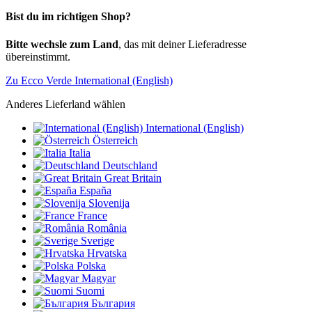
Bist du im richtigen Shop?
Bitte wechsle zum Land
, das mit deiner Lieferadresse
übereinstimmt.
Zu Ecco Verde International (English)
Anderes Lieferland wählen
International (English)
Österreich
Italia
Deutschland
Great Britain
España
Slovenija
France
România
Sverige
Hrvatska
Polska
Magyar
Suomi
България