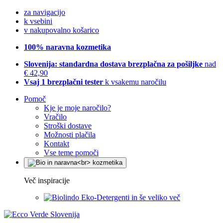
za navigacijo
k vsebini
v nakupovalno košarico
100% naravna kozmetika
Slovenija: standardna dostava brezplačna za pošiljke
nad
€ 42,90
Vsaj 1 brezplačni tester
k vsakemu naročilu
Pomoč
Kje je moje naročilo?
Vračilo
Stroški dostave
Možnosti plačila
Kontakt
Vse teme pomoči
Več inspiracije
Eko-Detergenti in še veliko več