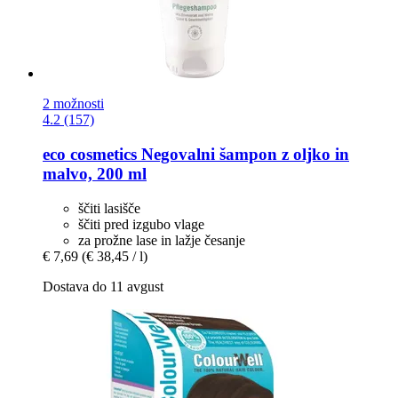
2 možnosti
4.2 (157)
eco cosmetics
Negovalni šampon z oljko in
malvo, 200 ml
ščiti lasišče
ščiti pred izgubo vlage
za prožne lase in lažje česanje
€ 7,69
(€ 38,45 / l)
Dostava do 11 avgust