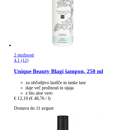
2 možnosti
4.1 (12)
Unique Beauty
Blagi šampon, 250 ml
za občutljivo lasišče in tanke lase
daje več prožnosti in sijaja
z bio aloe vero
€ 12,19
(€ 48,76 / l)
Dostava do 11 avgust