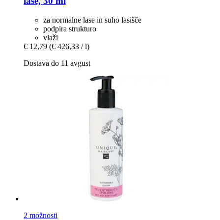
lase, 30 ml
za normalne lase in suho lasišče
podpira strukturo
vlaži
€ 12,79
(€ 426,33 / l)
Dostava do 11 avgust
2 možnosti