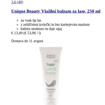
3.6 (49)
Unique Beauty
Vlažilni balzam za lase, 250 ml
za vsak tip las
z zeliščnimi izvlečki in bio karitejevim maslom
hidrira strukturo in daje sijaj
€ 13,49
(€ 53,96 / l)
Dostava do 11 avgust