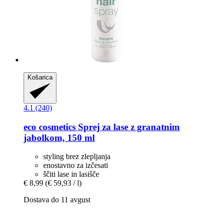
Košarica
4.1 (240)
eco cosmetics
Sprej za lase z granatnim
jabolkom, 150 ml
styling brez zlepljanja
enostavno za izčesati
ščiti lase in lasišče
€ 8,99
(€ 59,93 / l)
Dostava do 11 avgust