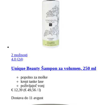
2 možnosti
4.0 (24)
Unique Beauty
Šampon za volumen, 250 ml
popolno za moške
krepi tanke lase
poživljajoč vonj
€ 12,39
(€ 49,56 / l)
Dostava do 11 avgust