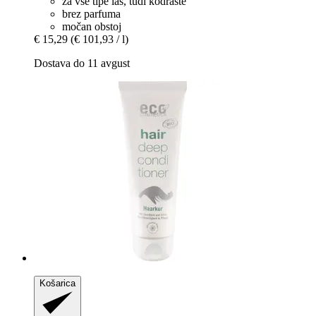
za vse tipe las, tudi kodraste
brez parfuma
močan obstoj
€ 15,29
(€ 101,93 / l)
Dostava do 11 avgust
Košarica