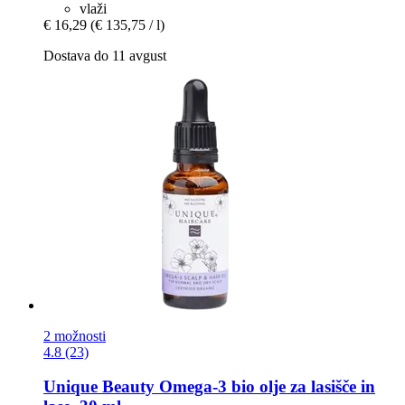
vlaži
€ 16,29
(€ 135,75 / l)
Dostava do 11 avgust
2 možnosti
4.8 (23)
Unique Beauty
Omega-​3 bio olje za lasišče in