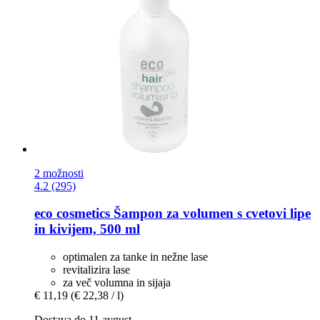
2 možnosti
4.2 (295)
eco cosmetics
Šampon za volumen s cvetovi lipe
in kivijem, 500 ml
optimalen za tanke in nežne lase
revitalizira lase
za več volumna in sijaja
€ 11,19
(€ 22,38 / l)
Dostava do 11 avgust