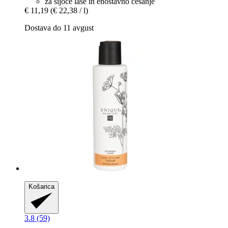
za sijoče lase in enostavno česanje
€ 11,19
(€ 22,38 / l)
Dostava do 11 avgust
Košarica
3.8 (59)