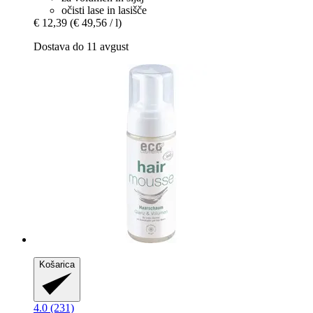
očisti lase in lasišče
€ 12,39
(€ 49,56 / l)
Dostava do 11 avgust
Košarica
4.0 (231)