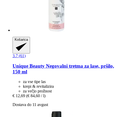
Košarica
3.7 (61)
Unique Beauty
Negovalni tretma za lase, pršilo,
150 ml
za vse tipe las
krepi & revitalizira
za večjo prožnost
€ 12,69
(€ 84,60 / l)
Dostava do 11 avgust