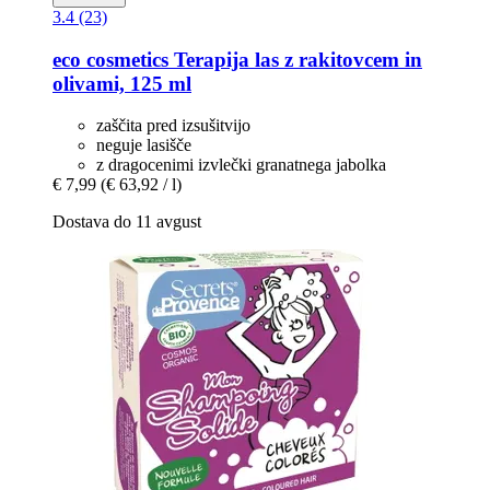
3.4 (23)
eco cosmetics
Terapija las z rakitovcem in
olivami, 125 ml
zaščita pred izsušitvijo
neguje lasišče
z dragocenimi izvlečki granatnega jabolka
€ 7,99
(€ 63,92 / l)
Dostava do 11 avgust