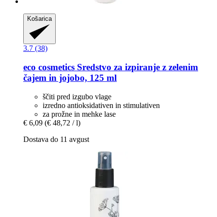
Košarica
3.7 (38)
eco cosmetics
Sredstvo za izpiranje z zelenim
čajem in jojobo, 125 ml
ščiti pred izgubo vlage
izredno antioksidativen in stimulativen
za prožne in mehke lase
€ 6,09
(€ 48,72 / l)
Dostava do 11 avgust