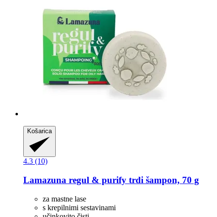
Košarica
4.3 (10)
Lamazuna
regul & purify trdi šampon, 70 g
za mastne lase
s krepilnimi sestavinami
učinkovito čisti