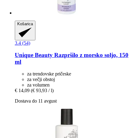
Košarica
3.4 (54)
Unique Beauty
Razpršilo z morsko soljo, 150
ml
za trendovske pričeske
za večji obstoj
za volumen
€ 14,09
(€ 93,93 / l)
Dostava do 11 avgust