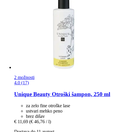
2 možnosti
4.0 (17)
Unique Beauty
Otroški šampon, 250 ml
za zelo fine otroške lase
ustvari mehko peno
brez dišav
€ 11,69
(€ 46,76 / l)
Dostava do 11 avgust