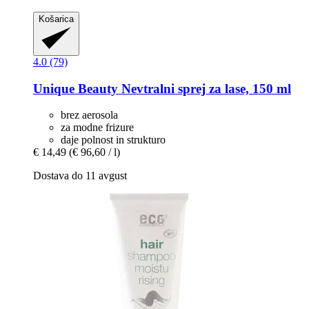
Košarica
4.0 (79)
Unique Beauty
Nevtralni sprej za lase, 150 ml
brez aerosola
za modne frizure
daje polnost in strukturo
€ 14,49
(€ 96,60 / l)
Dostava do 11 avgust