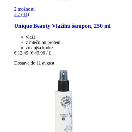
2 možnosti
3.7 (41)
Unique Beauty
Vlažilni šampon, 250 ml
vlaži
z mlečnimi proteini
zmanjša kodre
€ 12,49
(€ 49,96 / l)
Dostava do 11 avgust