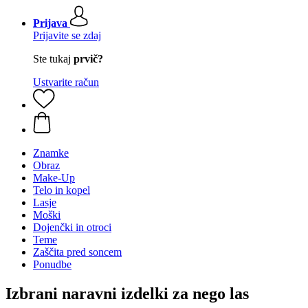
Prijava
Prijavite se zdaj
Ste tukaj
prvič?
Ustvarite račun
Znamke
Obraz
Make-Up
Telo in kopel
Lasje
Moški
Dojenčki in otroci
Teme
Zaščita pred soncem
Ponudbe
Izbrani naravni izdelki za nego las