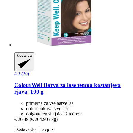
Košarica
4.3 (20)
ColourWell
Barva za lase temna kostanjevo
rjava, 100 g
primerna za vse barve las
dobro pokriva sive lase
dolgotrajen sijaj do 12 tednov
€ 26,49
(€ 264,90 / kg)
Dostava do 11 avgust