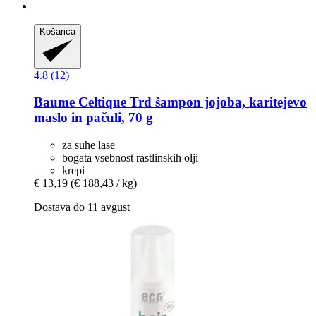
Košarica
4.8 (12)
Baume Celtique
Trd šampon jojoba, karitejevo
maslo in pačuli, 70 g
za suhe lase
bogata vsebnost rastlinskih olji
krepi
€ 13,19
(€ 188,43 / kg)
Dostava do 11 avgust