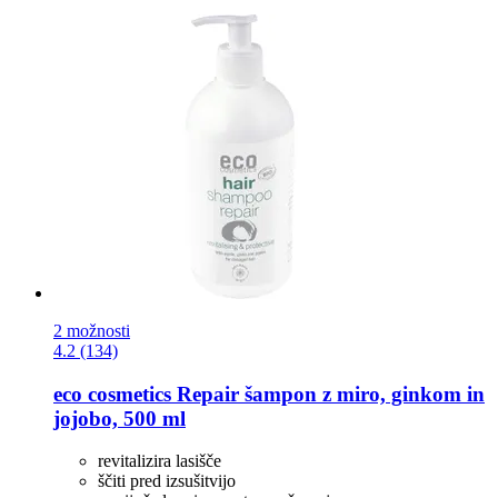
2 možnosti
4.2 (134)
eco cosmetics
Repair šampon z miro, ginkom in
jojobo, 500 ml
revitalizira lasišče
ščiti pred izsušitvijo