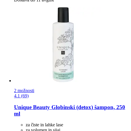
2 možnosti
4.1 (69)
Unique Beauty
Globinski (detox) šampon, 250
ml
za čiste in lahke lase
za volumen in sijaj