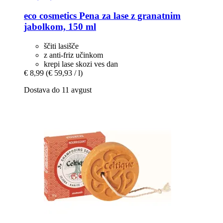
eco cosmetics
Pena za lase z granatnim
jabolkom, 150 ml
ščiti lasišče
z anti-friz učinkom
krepi lase skozi ves dan
€ 8,99
(€ 59,93 / l)
Dostava do 11 avgust