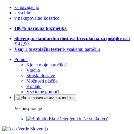
za navigacijo
k vsebini
v nakupovalno košarico
100% naravna kozmetika
Slovenija: standardna dostava brezplačna za pošiljke
nad
€ 42,90
Vsaj 1 brezplačni tester
k vsakemu naročilu
Pomoč
Kje je moje naročilo?
Vračilo
Stroški dostave
Možnosti plačila
Kontakt
Vse teme pomoči
Več inspiracije
Eko-Detergenti in še veliko več