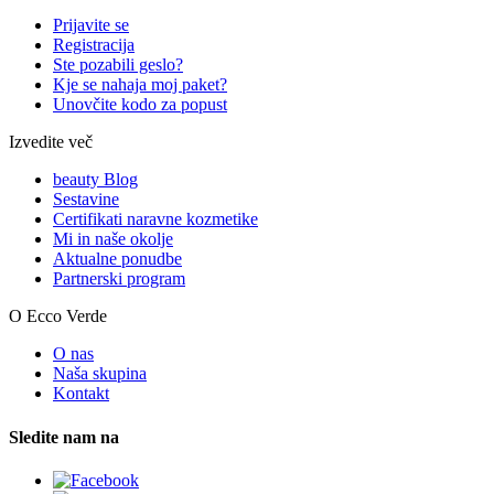
Prijavite se
Registracija
Ste pozabili geslo?
Kje se nahaja moj paket?
Unovčite kodo za popust
Izvedite več
beauty Blog
Sestavine
Certifikati naravne kozmetike
Mi in naše okolje
Aktualne ponudbe
Partnerski program
O Ecco Verde
O nas
Naša skupina
Kontakt
Sledite nam na