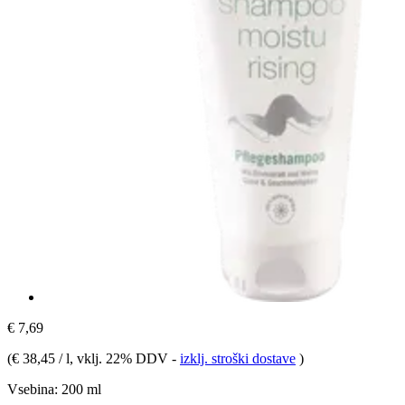
€ 7,69
(
€ 38,45 / l
, vklj. 22% DDV
-
izklj. stroški dostave
)
Vsebina:
200 ml