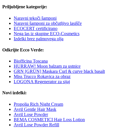
Priljubljene kategorije:
Naravni tekoči šamponi
Naravni šamponi za občutljivo lasišče
ECOCERT certificirano
Nega las iz skupine ECO-Cosmetics
Izdelki brez palmovega olja
Odkrijte Ecco Verde:
Biofficina Toscana
HURRAW! Moon balzam za ustnice
GRN [GRÜN] Maskara Curl & curve black basalt
Miss Trucco Rokavica za obraz
LOGONA Regenerator za sijaj
Novi izdelki:
Propolia Rich Night Cream
Avril Gentle Hair Mask
Avril Lose Powder
BEMA COSMETICI Hair Loss Lotion
Avril Lose Powder Refill