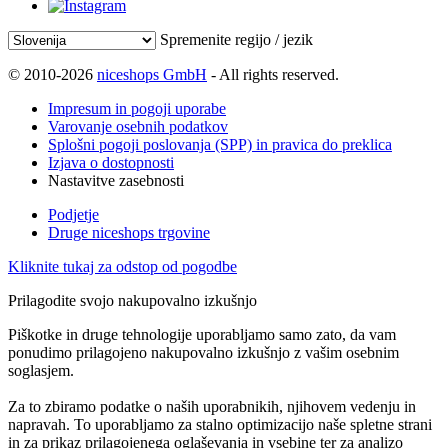
Spremenite regijo / jezik
© 2010-2026
niceshops GmbH
- All rights reserved.
Impresum in pogoji uporabe
Varovanje osebnih podatkov
Splošni pogoji poslovanja (SPP) in pravica do preklica
Izjava o dostopnosti
Nastavitve zasebnosti
Podjetje
Druge niceshops trgovine
Kliknite tukaj za odstop od pogodbe
Prilagodite svojo nakupovalno izkušnjo
Piškotke in druge tehnologije uporabljamo samo zato, da vam
ponudimo prilagojeno nakupovalno izkušnjo z vašim osebnim
soglasjem.
Za to zbiramo podatke o naših uporabnikih, njihovem vedenju in
napravah. To uporabljamo za stalno optimizacijo naše spletne strani
in za prikaz prilagojenega oglaševanja in vsebine ter za analizo