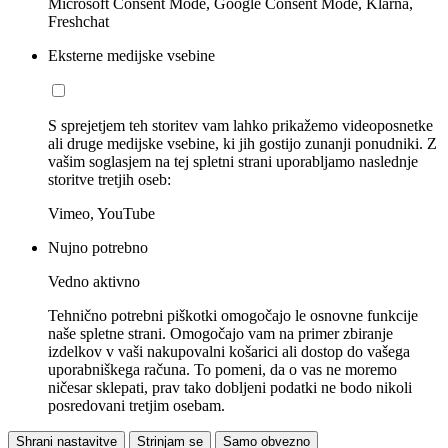
Microsoft Consent Mode, Google Consent Mode, Klarna,
Freshchat
Eksterne medijske vsebine
S sprejetjem teh storitev vam lahko prikažemo videoposnetke
ali druge medijske vsebine, ki jih gostijo zunanji ponudniki. Z
vašim soglasjem na tej spletni strani uporabljamo naslednje
storitve tretjih oseb:
Vimeo, YouTube
Nujno potrebno
Vedno aktivno
Tehnično potrebni piškotki omogočajo le osnovne funkcije
naše spletne strani. Omogočajo vam na primer zbiranje
izdelkov v vaši nakupovalni košarici ali dostop do vašega
uporabniškega računa. To pomeni, da o vas ne moremo
ničesar sklepati, prav tako dobljeni podatki ne bodo nikoli
posredovani tretjim osebam.
Shrani nastavitve
Strinjam se
Samo obvezno