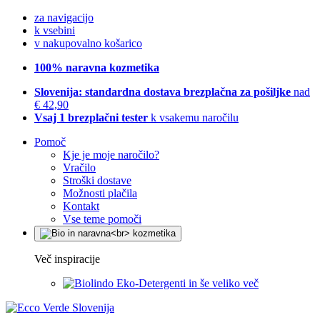
za navigacijo
k vsebini
v nakupovalno košarico
100% naravna kozmetika
Slovenija: standardna dostava brezplačna za pošiljke
nad
€ 42,90
Vsaj 1 brezplačni tester
k vsakemu naročilu
Pomoč
Kje je moje naročilo?
Vračilo
Stroški dostave
Možnosti plačila
Kontakt
Vse teme pomoči
Več inspiracije
Eko-Detergenti in še veliko več