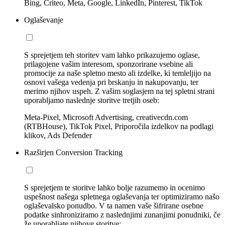
Bing, Criteo, Meta, Google, LinkedIn, Pinterest, TikTok
Oglaševanje
S sprejetjem teh storitev vam lahko prikazujemo oglase,
prilagojene vašim interesom, sponzorirane vsebine ali
promocije za naše spletno mesto ali izdelke, ki temleljijo na
osnovi vašega vedenja pri brskanju in nakupovanju, ter
merimo njihov uspeh. Z vašim soglasjem na tej spletni strani
uporabljamo naslednje storitve tretjih oseb:
Meta-Pixel, Microsoft Advertising, creativecdn.com
(RTBHouse), TikTok Pixel, Priporočila izdelkov na podlagi
klikov, Ads Defender
Razširjen Conversion Tracking
S sprejetjem te storitve lahko bolje razumemo in ocenimo
uspešnost našega spletnega oglaševanja ter optimiziramo našo
oglaševalsko ponudbo. V ta namen vaše šifrirane osebne
podatke sinhroniziramo z naslednjimi zunanjimi ponudniki, če
že uporabljate njihove storitve: