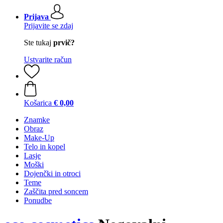
Prijava
Prijavite se zdaj
Ste tukaj
prvič?
Ustvarite račun
Košarica
€ 0,00
Znamke
Obraz
Make-Up
Telo in kopel
Lasje
Moški
Dojenčki in otroci
Teme
Zaščita pred soncem
Ponudbe