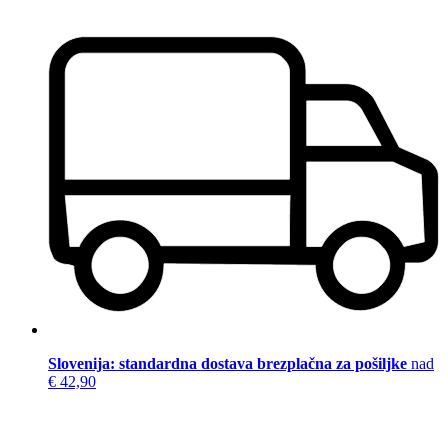
Slovenija: standardna dostava brezplačna za pošiljke
nad
€ 42,90