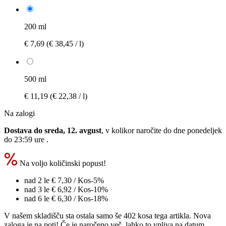
200 ml
€ 7,69
(€ 38,45 / l)
500 ml
€ 11,19
(€ 22,38 / l)
Na zalogi
Dostava do sreda, 12. avgust
, v kolikor naročite do dne
ponedeljek
do 23:59 ure
.
Na voljo količinski popust!
nad 2 le
€ 7,30
/ Kos
-5%
nad 3 le
€ 6,92
/ Kos
-10%
nad 6 le
€ 6,30
/ Kos
-18%
V našem skladišču sta ostala samo še 402 kosa tega artikla. Nova
zaloga je na poti! Če je naročeno več, lahko to vpliva na datum