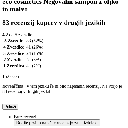
eco cosmetics Negovalni šampon z oljko
in malvo
83 recenzij kupcev v drugih jezikih
4,2
od 5 zvezdic
5 Zvezdic
83
(52%)
4 Zvezdice
41
(26%)
3 Zvezdice
24
(15%)
2 Zvezdici
5
(3%)
1 Zvezdica
4
(2%)
157
ocen
slovenščina - v tem jeziku še ni bilo napisanih recenzij. Na voljo je
83 recenzij v drugih jezikih.
Prikaži
Brez recenzij.
Bodite prvi in napišite recenzijo za ta izdelek.