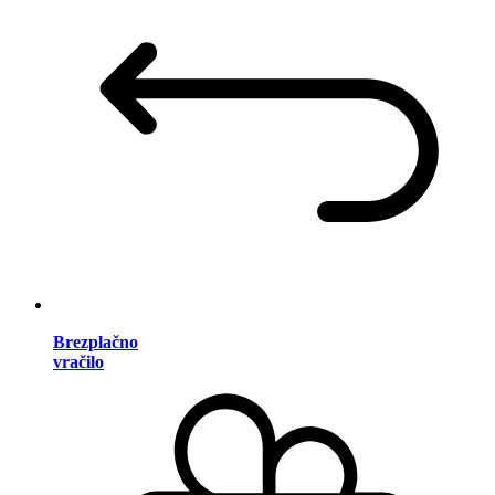
Brezplačno
vračilo