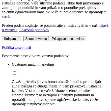
statistike uporabe. Vaše šifrirane podatke lahko tudi primerjamo z
zunanjimi ponudniki in vam prikažemo ponudbe prek njihovih
spletnih oglaševalskih kanalov, le če njihove storitve že uporabljate
sami.
Preden podate soglasje, se pozanimajte v nastavitvah in v naši
izjavi
o varovanju osebnih podatkov
.
Strinjam se
Samo obvezno
Prilagajanje nastavitev
Politika zasebnosti
Posamezne nastavitve za varstvo podatkov
Customer match marketing
Z vašo privolitvijo vas bomo obveščali tudi o promocijah
zunaj našega spletnega mesta in vam prikazovali ustrezne
izdelke. V ta namen vaše šifrirane osebne podatke
sinhroniziramo z naslednjimi zunanjimi ponudniki in
uporabljamo njihove spletne oglaševalske kanale, če že
uporabljate njihove storitve: