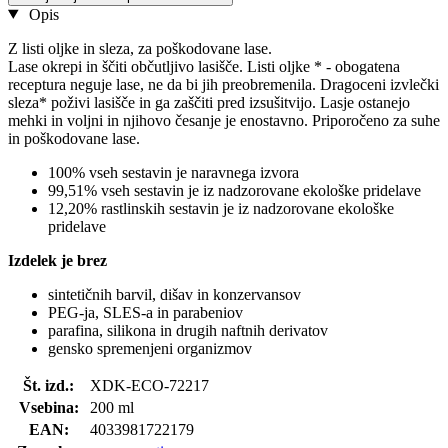
Opis
Z listi oljke in sleza, za poškodovane lase.
Lase okrepi in ščiti občutljivo lasišče. Listi oljke * - obogatena
receptura neguje lase, ne da bi jih preobremenila. Dragoceni izvlečki
sleza* poživi lasišče in ga zaščiti pred izsušitvijo. Lasje ostanejo
mehki in voljni in njihovo česanje je enostavno. Priporočeno za suhe
in poškodovane lase.
100% vseh sestavin je naravnega izvora
99,51% vseh sestavin je iz nadzorovane ekološke pridelave
12,20% rastlinskih sestavin je iz nadzorovane ekološke
pridelave
Izdelek je brez
sintetičnih barvil, dišav in konzervansov
PEG-ja, SLES-a in parabeniov
parafina, silikona in drugih naftnih derivatov
gensko spremenjeni organizmov
Št. izd.:
XDK-ECO-72217
Vsebina:
200 ml
EAN:
4033981722179