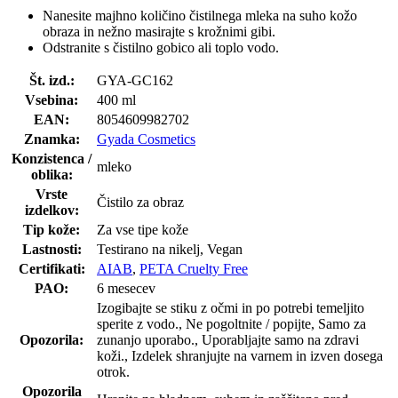
Nanesite majhno količino čistilnega mleka na suho kožo
obraza in nežno masirajte s krožnimi gibi.
Odstranite s čistilno gobico ali toplo vodo.
Št. izd.:
GYA-GC162
Vsebina:
400 ml
EAN:
8054609982702
Znamka:
Gyada Cosmetics
Konzistenca /
mleko
oblika:
Vrste
Čistilo za obraz
izdelkov:
Tip kože:
Za vse tipe kože
Lastnosti:
Testirano na nikelj, Vegan
Certifikati:
AIAB
,
PETA Cruelty Free
PAO:
6 mesecev
Izogibajte se stiku z očmi in po potrebi temeljito
sperite z vodo., Ne pogoltnite / popijte, Samo za
Opozorila:
zunanjo uporabo., Uporabljajte samo na zdravi
koži., Izdelek shranjujte na varnem in izven dosega
otrok.
Opozorila