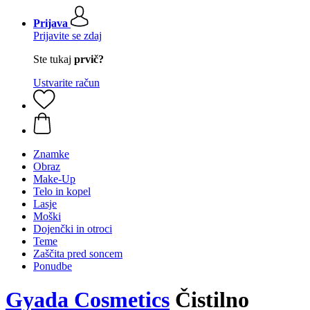
Prijava
Prijavite se zdaj
Ste tukaj
prvič?
Ustvarite račun
Znamke
Obraz
Make-Up
Telo in kopel
Lasje
Moški
Dojenčki in otroci
Teme
Zaščita pred soncem
Ponudbe
Gyada Cosmetics
Čistilno