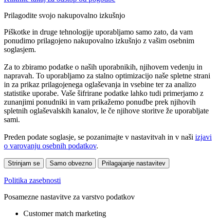
Prilagodite svojo nakupovalno izkušnjo
Piškotke in druge tehnologije uporabljamo samo zato, da vam
ponudimo prilagojeno nakupovalno izkušnjo z vašim osebnim
soglasjem.
Za to zbiramo podatke o naših uporabnikih, njihovem vedenju in
napravah. To uporabljamo za stalno optimizacijo naše spletne strani
in za prikaz prilagojenega oglaševanja in vsebine ter za analizo
statistike uporabe. Vaše šifrirane podatke lahko tudi primerjamo z
zunanjimi ponudniki in vam prikažemo ponudbe prek njihovih
spletnih oglaševalskih kanalov, le če njihove storitve že uporabljate
sami.
Preden podate soglasje, se pozanimajte v nastavitvah in v naši
izjavi
o varovanju osebnih podatkov
.
Strinjam se
Samo obvezno
Prilagajanje nastavitev
Politika zasebnosti
Posamezne nastavitve za varstvo podatkov
Customer match marketing