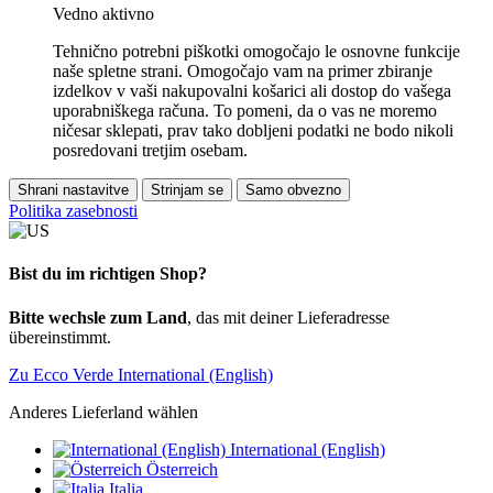
Vedno aktivno
Tehnično potrebni piškotki omogočajo le osnovne funkcije
naše spletne strani. Omogočajo vam na primer zbiranje
izdelkov v vaši nakupovalni košarici ali dostop do vašega
uporabniškega računa. To pomeni, da o vas ne moremo
ničesar sklepati, prav tako dobljeni podatki ne bodo nikoli
posredovani tretjim osebam.
Shrani nastavitve
Strinjam se
Samo obvezno
Politika zasebnosti
Bist du im richtigen Shop?
Bitte wechsle zum Land
, das mit deiner Lieferadresse
übereinstimmt.
Zu Ecco Verde International (English)
Anderes Lieferland wählen
International (English)
Österreich
Italia