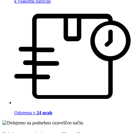
k vsakemu naročilu
Odprema v
24 urah