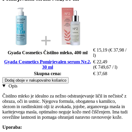
€ 15,19
(€ 37,98 /
Gyada Cosmetics Čistilno mleko, 400 ml
l)
Gyada Cosmetics Pomirjevalen serum Nr.2,
€ 22,49
30 ml
(€ 749,67 / l)
Skupna cena:
€ 37,68
Dodaj oboje v nakupovalno košarico
Opis
Čistilno mleko je idealno za nežno odstranjevanje ličil in nečistoč z
obraza, oči in ustnic. Njegova formula, obogatena s kamilico,
slezom in rastlinskimi olji iz avokada, jojobe, arganovega masla in
karitejevega masla, optimalno neguje kožo med čiščenjem. Ima tudi
osvežilne lastnosti in pomaga ohranjati naravno ravnovesje kože.
Uporaba: