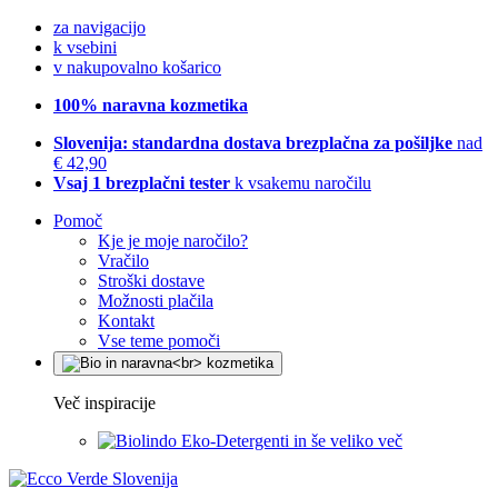
za navigacijo
k vsebini
v nakupovalno košarico
100% naravna kozmetika
Slovenija: standardna dostava brezplačna za pošiljke
nad
€ 42,90
Vsaj 1 brezplačni tester
k vsakemu naročilu
Pomoč
Kje je moje naročilo?
Vračilo
Stroški dostave
Možnosti plačila
Kontakt
Vse teme pomoči
Več inspiracije
Eko-Detergenti in še veliko več