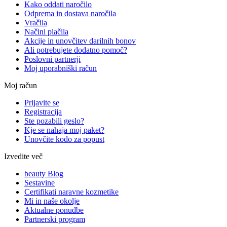
Kako oddati naročilo
Odprema in dostava naročila
Vračila
Načini plačila
Akcije in unovčitev darilnih bonov
Ali potrebujete dodatno pomoč?
Poslovni partnerji
Moj uporabniški račun
Moj račun
Prijavite se
Registracija
Ste pozabili geslo?
Kje se nahaja moj paket?
Unovčite kodo za popust
Izvedite več
beauty Blog
Sestavine
Certifikati naravne kozmetike
Mi in naše okolje
Aktualne ponudbe
Partnerski program