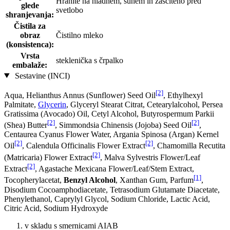
Hranite na hladnem, suhem in zaščiteno pred
glede
svetlobo
shranjevanja:
Čistila za
obraz
Čistilno mleko
(konsistenca):
Vrsta
steklenička s črpalko
embalaže:
Sestavine (INCI)
[2]
Aqua, Helianthus Annus (Sunflower) Seed Oil
, Ethylhexyl
Palmitate,
Glycerin
, Glyceryl Stearat Citrat, Cetearylalcohol, Persea
Gratissima (Avocado) Oil, Cetyl Alcohol, Butyrospermum Parkii
[2]
[2]
(Shea) Butter
, Simmondsia Chinensis (Jojoba) Seed Oil
,
Centaurea Cyanus Flower Water, Argania Spinosa (Argan) Kernel
[2]
[2]
Oil
, Calendula Officinalis Flower Extract
, Chamomilla Recutita
[2]
(Matricaria) Flower Extract
, Malva Sylvestris Flower/Leaf
[2]
Extract
, Agastache Mexicana Flower/Leaf/Stem Extract,
[1]
Tocopherylacetat,
Benzyl Alcohol
, Xanthan Gum, Parfum
,
Disodium Cocoamphodiacetate, Tetrasodium Glutamate Diacetate,
Phenylethanol, Caprylyl Glycol, Sodium Chloride, Lactic Acid,
Citric Acid, Sodium Hydroxyde
v skladu s smernicami AIAB