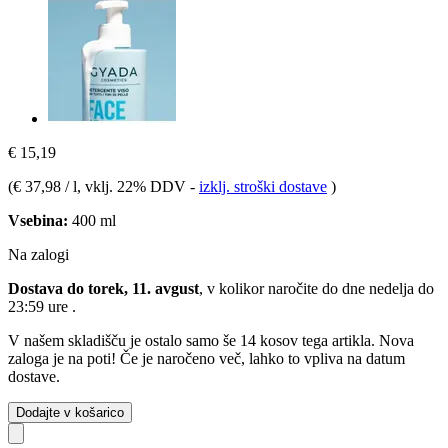
€ 15,19
(
€ 37,98 / l
, vklj. 22% DDV
-
izklj. stroški dostave
)
Vsebina:
400 ml
Na zalogi
Dostava do torek, 11. avgust
, v kolikor naročite do dne
nedelja do
23:59 ure
.
V našem skladišču je ostalo samo še 14 kosov tega artikla. Nova
zaloga je na poti! Če je naročeno več, lahko to vpliva na datum
dostave.
Dodajte v košarico