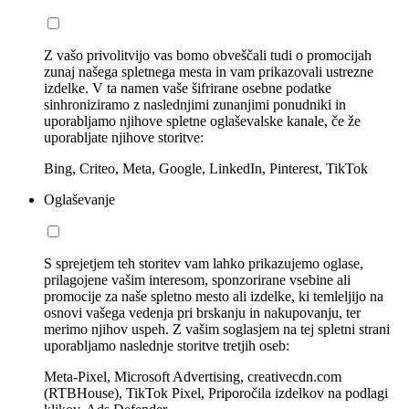
Z vašo privolitvijo vas bomo obveščali tudi o promocijah
zunaj našega spletnega mesta in vam prikazovali ustrezne
izdelke. V ta namen vaše šifrirane osebne podatke
sinhroniziramo z naslednjimi zunanjimi ponudniki in
uporabljamo njihove spletne oglaševalske kanale, če že
uporabljate njihove storitve:
Bing, Criteo, Meta, Google, LinkedIn, Pinterest, TikTok
Oglaševanje
S sprejetjem teh storitev vam lahko prikazujemo oglase,
prilagojene vašim interesom, sponzorirane vsebine ali
promocije za naše spletno mesto ali izdelke, ki temleljijo na
osnovi vašega vedenja pri brskanju in nakupovanju, ter
merimo njihov uspeh. Z vašim soglasjem na tej spletni strani
uporabljamo naslednje storitve tretjih oseb:
Meta-Pixel, Microsoft Advertising, creativecdn.com
(RTBHouse), TikTok Pixel, Priporočila izdelkov na podlagi