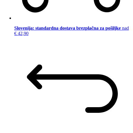
Slovenija: standardna dostava brezplačna za pošiljke
nad
€ 42,90