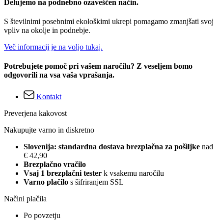
Delujemo na podnebno ozaveščen način.
S številnimi posebnimi ekološkimi ukrepi pomagamo zmanjšati svoj
vpliv na okolje in podnebje.
Več informacij je na voljo tukaj.
Potrebujete pomoč pri vašem naročilu? Z veseljem bomo
odgovorili na vsa vaša vprašanja.
Kontakt
Preverjena kakovost
Nakupujte varno in diskretno
Slovenija: standardna dostava brezplačna za pošiljke
nad
€ 42,90
Brezplačno vračilo
Vsaj 1 brezplačni tester
k vsakemu naročilu
Varno plačilo
s šifriranjem SSL
Načini plačila
Po povzetju