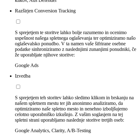
klikov, Ads Defender
Razširjen Conversion Tracking
S sprejetjem te storitve lahko bolje razumemo in ocenimo
uspešnost našega spletnega oglaševanja ter optimiziramo našo
oglaševalsko ponudbo. V ta namen vaše šifrirane osebne
podatke sinhroniziramo z naslednjimi zunanjimi ponudniki, če
že uporabljate njihove storitve:
Google Ads
Izvedba
S sprejetjem teh storitev lahko sledimo klikom in brskanju na
našem spletnem mestu ter jih anonimno analiziramo, da
optimiziramo naše spletno mesto in nenehno izboljšujemo
celotno uporabniško izkušnjo. Z vašim soglasjem na tej
spletni strani uporabljamo naslednje storitve tretjih oseb:
Google Analytics, Clarity, A/B-Testing