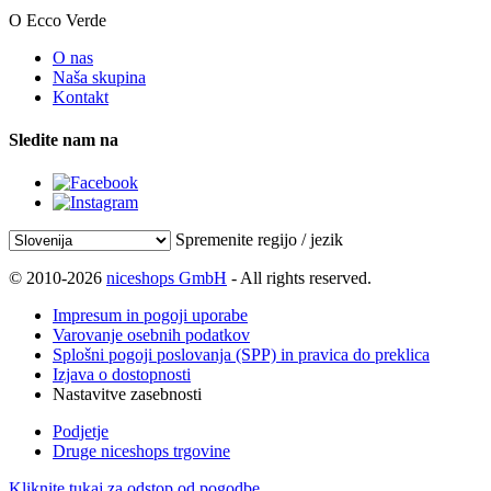
O Ecco Verde
O nas
Naša skupina
Kontakt
Sledite nam na
Spremenite regijo / jezik
© 2010-2026
niceshops GmbH
- All rights reserved.
Impresum in pogoji uporabe
Varovanje osebnih podatkov
Splošni pogoji poslovanja (SPP) in pravica do preklica
Izjava o dostopnosti
Nastavitve zasebnosti
Podjetje
Druge niceshops trgovine
Kliknite tukaj za odstop od pogodbe