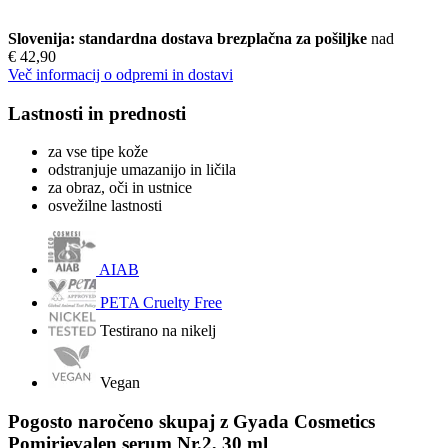
Slovenija: standardna dostava brezplačna za pošiljke
nad
€ 42,90
Več informacij o odpremi in dostavi
Lastnosti in prednosti
za vse tipe kože
odstranjuje umazanijo in ličila
za obraz, oči in ustnice
osvežilne lastnosti
AIAB
PETA Cruelty Free
Testirano na nikelj
Vegan
Pogosto naročeno skupaj z Gyada Cosmetics
Pomirjevalen serum Nr.2, 30 ml