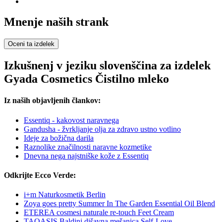
Mnenje naših strank
Oceni ta izdelek
Izkušnenj v jeziku slovenščina za izdelek
Gyada Cosmetics Čistilno mleko
Iz naših objavljenih člankov:
Essentiq - kakovost naravnega
Gandusha - žvrkljanje olja za zdravo ustno votlino
Ideje za božična darila
Raznolike značilnosti naravne kozmetike
Dnevna nega najstniške kože z Essentiq
Odkrijte Ecco Verde:
i+m Naturkosmetik Berlin
Zoya goes pretty Summer In The Garden Essential Oil Blend
ETEREA cosmesi naturale re-touch Feet Cream
TAOASIS Baldini dišavna mešanica Self-Love