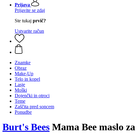
Prijava
Prijavite se zdaj
Ste tukaj
prvič?
Ustvarite račun
Znamke
Obraz
Make-Up
Telo in kopel
Lasje
Moški
Dojenčki in otroci
Teme
Zaščita pred soncem
Ponudbe
Burt's Bees
Mama Bee maslo za 