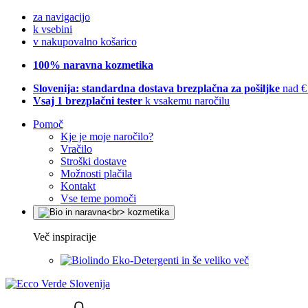
za navigacijo
k vsebini
v nakupovalno košarico
100% naravna kozmetika
Slovenija: standardna dostava brezplačna za pošiljke
nad €
Vsaj 1 brezplačni tester
k vsakemu naročilu
Pomoč
Kje je moje naročilo?
Vračilo
Stroški dostave
Možnosti plačila
Kontakt
Vse teme pomoči
Več inspiracije
Eko-Detergenti in še veliko več