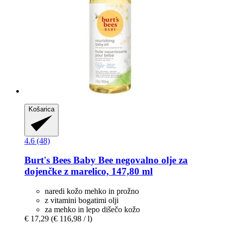
Košarica
4.6 (48)
Burt's Bees
Baby Bee negovalno olje za
dojenčke z marelico, 147,80 ml
naredi kožo mehko in prožno
z vitamini bogatimi olji
za mehko in lepo dišečo kožo
€ 17,29
(€ 116,98 / l)