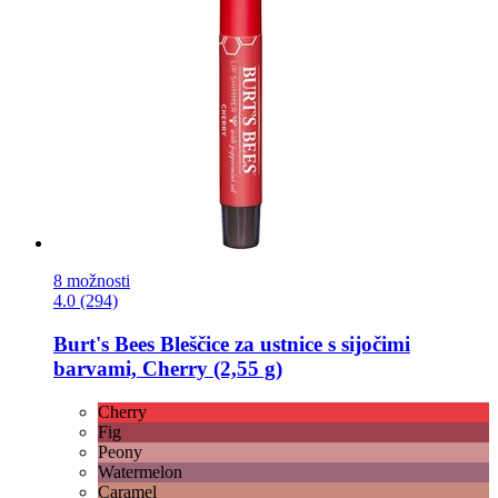
8 možnosti
4.0 (294)
Burt's Bees
Bleščice za ustnice s sijočimi
barvami, Cherry (2,55 g)
Cherry
Fig
Peony
Watermelon
Caramel