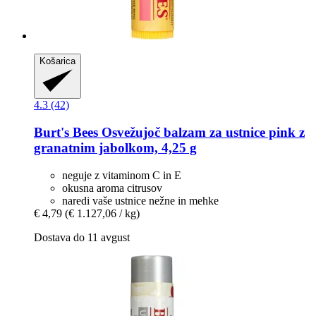
Košarica
4.3 (42)
Burt's Bees
Osvežujoč balzam za ustnice pink z
granatnim jabolkom, 4,25 g
neguje z vitaminom C in E
okusna aroma citrusov
naredi vaše ustnice nežne in mehke
€ 4,79
(€ 1.127,06 / kg)
Dostava do 11 avgust