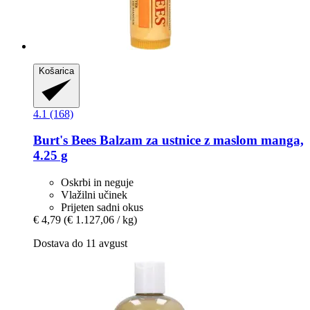
Košarica
4.1 (168)
Burt's Bees
Balzam za ustnice z maslom manga,
4.25 g
Oskrbi in neguje
Vlažilni učinek
Prijeten sadni okus
€ 4,79
(€ 1.127,06 / kg)
Dostava do 11 avgust