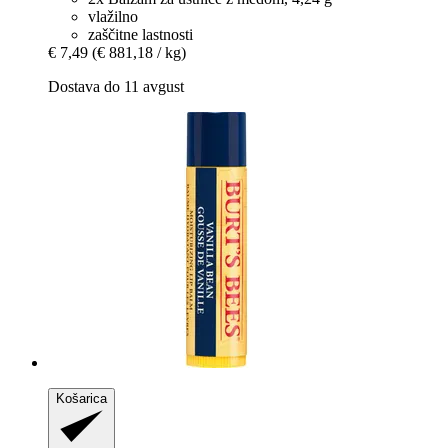
vlažilno
zaščitne lastnosti
€ 7,49
(€ 881,18 / kg)
Dostava do 11 avgust
Košarica