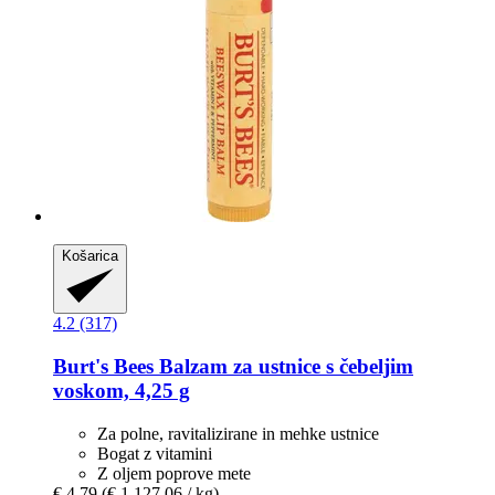
Košarica
4.2 (317)
Burt's Bees
Balzam za ustnice s čebeljim
voskom, 4,25 g
Za polne, ravitalizirane in mehke ustnice
Bogat z vitamini
Z oljem poprove mete
€ 4,79
(€ 1.127,06 / kg)