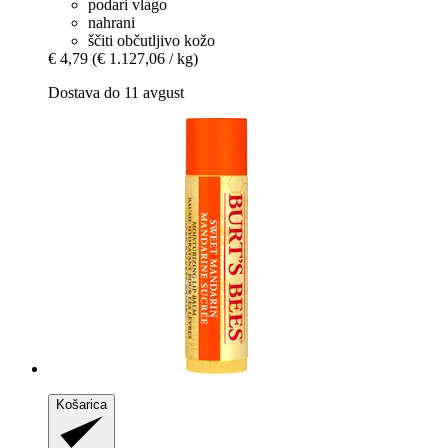
podari vlago
nahrani
ščiti občutljivo kožo
€ 4,79
(€ 1.127,06 / kg)
Dostava do 11 avgust
Košarica