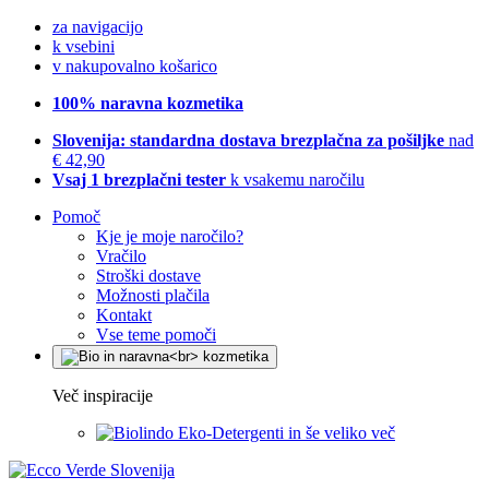
za navigacijo
k vsebini
v nakupovalno košarico
100% naravna kozmetika
Slovenija: standardna dostava brezplačna za pošiljke
nad
€ 42,90
Vsaj 1 brezplačni tester
k vsakemu naročilu
Pomoč
Kje je moje naročilo?
Vračilo
Stroški dostave
Možnosti plačila
Kontakt
Vse teme pomoči
Več inspiracije
Eko-Detergenti in še veliko več