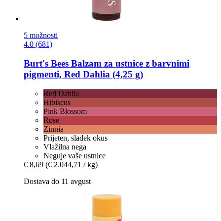
5 možnosti
4.0 (681)
Burt's Bees
Balzam za ustnice z barvnimi
pigmenti, Red Dahlia (4,25 g)
Red Dahlia
Hibiscus
Pink Blossom
Rose
Zinnia
Prijeten, sladek okus
Vlažilna nega
Neguje vaše ustnice
€ 8,69
(€ 2.044,71 / kg)
Dostava do 11 avgust