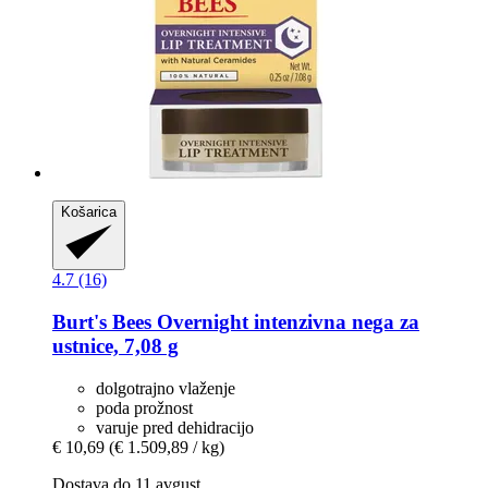
Košarica
4.7 (16)
Burt's Bees
Overnight intenzivna nega za
ustnice, 7,08 g
dolgotrajno vlaženje
poda prožnost
varuje pred dehidracijo
€ 10,69
(€ 1.509,89 / kg)
Dostava do 11 avgust