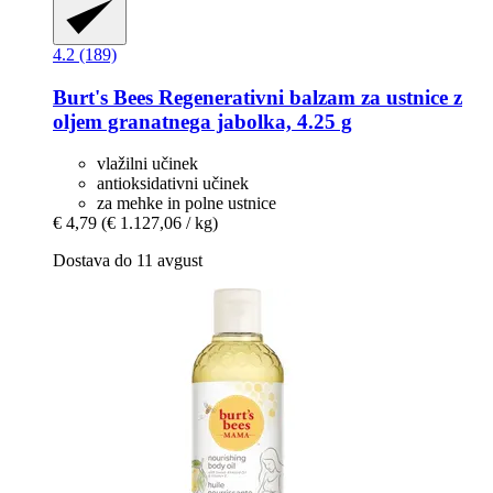
4.2 (189)
Burt's Bees
Regenerativni balzam za ustnice z
oljem granatnega jabolka, 4.25 g
vlažilni učinek
antioksidativni učinek
za mehke in polne ustnice
€ 4,79
(€ 1.127,06 / kg)
Dostava do 11 avgust