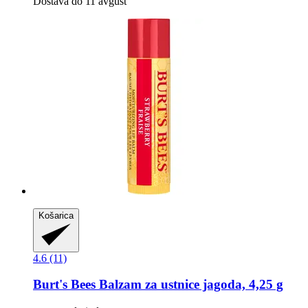
Dostava do 11 avgust
Košarica
4.6 (11)
Burt's Bees
Balzam za ustnice jagoda, 4,25 g