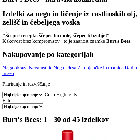
Izdelki za nego in ličenje iz rastlinskih olj,
zelišč in čebeljega voska
"Ščepec recepta, ščepec formule, ščepec filozofije!"
Kakovost brez kompromisov - to je znanost znamke
Burt's Bees.
Nakupovanje po kategorijah
Nega obraza
Nega ustnic
Nega telesa
Za dojenčke in mamice
Darila
in seti
Filtriranje in razvrščanje
Cena
Highlights
Filter
Burt's Bees: 1 - 30 od 45 izdelkov