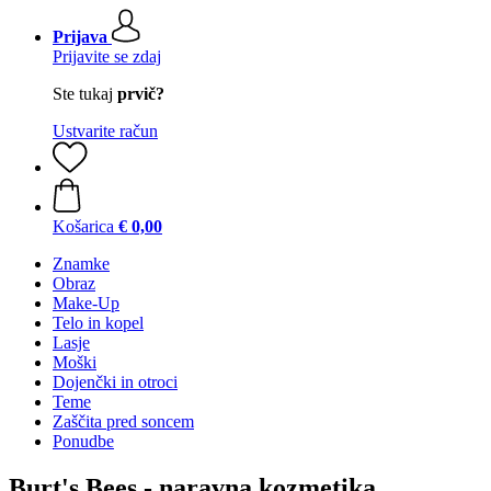
Prijava
Prijavite se zdaj
Ste tukaj
prvič?
Ustvarite račun
Košarica
€ 0,00
Znamke
Obraz
Make-Up
Telo in kopel
Lasje
Moški
Dojenčki in otroci
Teme
Zaščita pred soncem
Ponudbe
Burt's Bees - naravna kozmetika