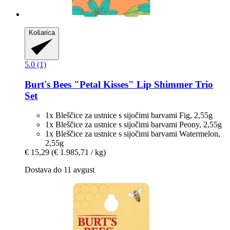
Košarica
5.0 (1)
Burt's Bees
"Petal Kisses" Lip Shimmer Trio
Set
1x Bleščice za ustnice s sijočimi barvami Fig, 2,55g
1x Bleščice za ustnice s sijočimi barvami Peony, 2,55g
1x Bleščice za ustnice s sijočimi barvami Watermelon,
2,55g
€ 15,29
(€ 1.985,71 / kg)
Dostava do 11 avgust