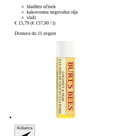
hladilen učinek
kakovostna negovalna olja
vlaži
€ 15,79
(€ 157,90 / l)
Dostava do 11 avgust
Košarica