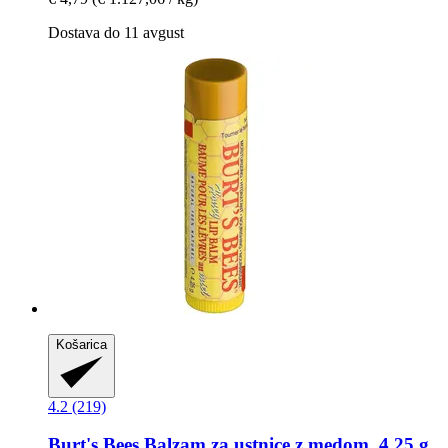
Dostava do 11 avgust
Košarica
4.2 (219)
Burt's Bees
Balzam za ustnice z medom, 4,25 g