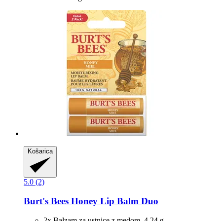
Košarica
5.0 (2)
Burt's Bees
Honey Lip Balm Duo
2x Balzam za ustnice z medom, 4,24 g