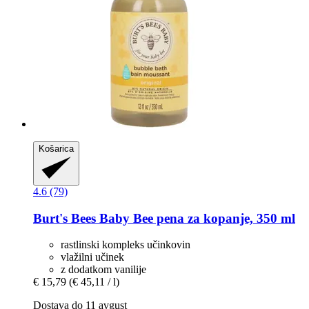
Košarica
4.6 (79)
Burt's Bees
Baby Bee pena za kopanje, 350 ml
rastlinski kompleks učinkovin
vlažilni učinek
z dodatkom vanilije
€ 15,79
(€ 45,11 / l)
Dostava do 11 avgust