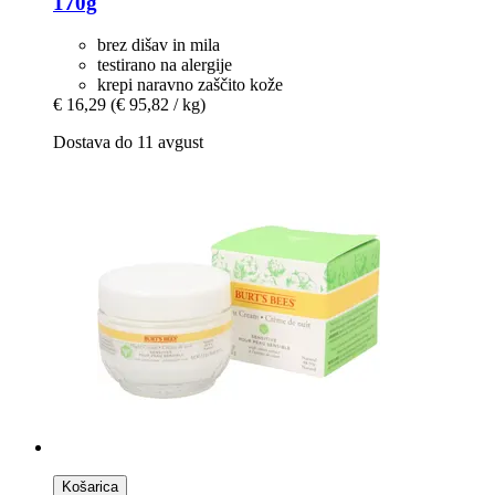
170g
brez dišav in mila
testirano na alergije
krepi naravno zaščito kože
€ 16,29
(€ 95,82 / kg)
Dostava do 11 avgust
Košarica