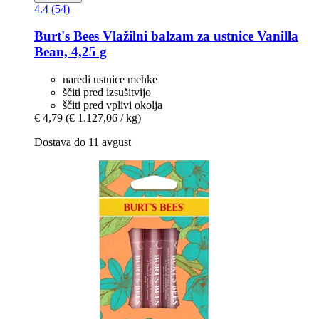
4.4 (54)
Burt's Bees
Vlažilni balzam za ustnice Vanilla
Bean, 4,25 g
naredi ustnice mehke
ščiti pred izsušitvijo
ščiti pred vplivi okolja
€ 4,79
(€ 1.127,06 / kg)
Dostava do 11 avgust