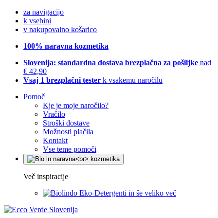
za navigacijo
k vsebini
v nakupovalno košarico
100% naravna kozmetika
Slovenija: standardna dostava brezplačna za pošiljke
nad
€ 42,90
Vsaj 1 brezplačni tester
k vsakemu naročilu
Pomoč
Kje je moje naročilo?
Vračilo
Stroški dostave
Možnosti plačila
Kontakt
Vse teme pomoči
Več inspiracije
Eko-Detergenti in še veliko več