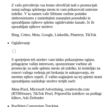
Z vašo privolitvijo vas bomo obveščali tudi o promocijah
zunaj našega spletnega mesta in vam prikazovali ustrezne
izdelke. V ta namen vaše šifrirane osebne podatke
sinhroniziramo z naslednjimi zunanjimi ponudniki in
uporabljamo njihove spletne oglaševalske kanale, če že
uporabljate njihove storitve:
Bing, Criteo, Meta, Google, LinkedIn, Pinterest, TikTok
Oglaševanje
S sprejetjem teh storitev vam lahko prikazujemo oglase,
prilagojene vašim interesom, sponzorirane vsebine ali
promocije za naše spletno mesto ali izdelke, ki temleljijo na
osnovi vašega vedenja pri brskanju in nakupovanju, ter
merimo njihov uspeh. Z vašim soglasjem na tej spletni strani
uporabljamo naslednje storitve tretjih oseb:
Meta-Pixel, Microsoft Advertising, creativecdn.com
(RTBHouse), TikTok Pixel, Priporočila izdelkov na podlagi
klikov, Ads Defender
Razširjen Conversion Tracking