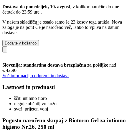
Dostava do ponedeljek, 10. avgust
, v kolikor naročite do dne
četrtek do 23:59 ure
.
V našem skladišču je ostalo samo še 23 kosov tega artikla. Nova
zaloga je na poti! Če je naročeno več, lahko to vpliva na datum
dostave.
Dodajte v košarico
Slovenija: standardna dostava brezplačna za pošiljke
nad
€ 42,90
Več informacij o odpremi in dostavi
Lastnosti in prednosti
ščiti intimno floro
neguje občutljivo kožo
svež, prijeten vonj
Pogosto naročeno skupaj z Bioturm Gel za intimno
higieno Nr.26, 250 ml