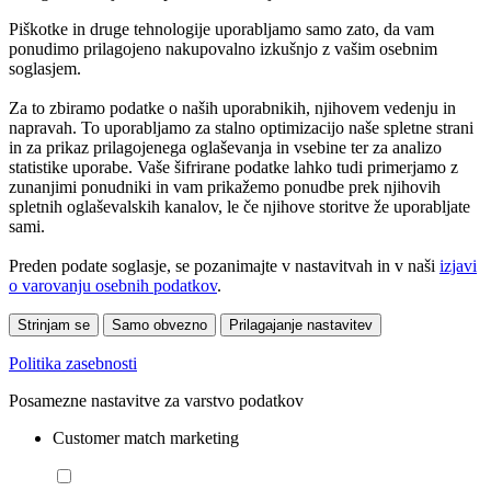
Piškotke in druge tehnologije uporabljamo samo zato, da vam
ponudimo prilagojeno nakupovalno izkušnjo z vašim osebnim
soglasjem.
Za to zbiramo podatke o naših uporabnikih, njihovem vedenju in
napravah. To uporabljamo za stalno optimizacijo naše spletne strani
in za prikaz prilagojenega oglaševanja in vsebine ter za analizo
statistike uporabe. Vaše šifrirane podatke lahko tudi primerjamo z
zunanjimi ponudniki in vam prikažemo ponudbe prek njihovih
spletnih oglaševalskih kanalov, le če njihove storitve že uporabljate
sami.
Preden podate soglasje, se pozanimajte v nastavitvah in v naši
izjavi
o varovanju osebnih podatkov
.
Strinjam se
Samo obvezno
Prilagajanje nastavitev
Politika zasebnosti
Posamezne nastavitve za varstvo podatkov
Customer match marketing