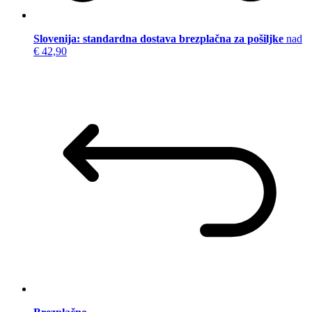
Slovenija: standardna dostava brezplačna za pošiljke
nad
€ 42,90