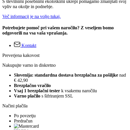
S številnimi posebnimi ekološkimi ukrepi pomagamo zmanjšati svoj
vpliv na okolje in podnebje.
Več informacij je na voljo tukaj.
Potrebujete pomoč pri vašem naročilu? Z veseljem bomo
odgovorili na vsa vaša vprašanja.
Kontakt
Preverjena kakovost
Nakupujte varno in diskretno
Slovenija: standardna dostava brezplačna za pošiljke
nad
€ 42,90
Brezplačno vračilo
Vsaj 1 brezplačni tester
k vsakemu naročilu
Varno plačilo
s šifriranjem SSL
Načini plačila
Po povzetju
Predračun