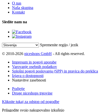
O nas
Naša skupina
Kontakt
Sledite nam na
Spremenite regijo / jezik
© 2010-2026
niceshops GmbH
- All rights reserved.
Impresum in pogoji uporabe
Varovanje osebnih podatkov
Splošni pogoji poslovanja (SPP) in pravica do preklica
Izjava o dostopnosti
Nastavitve zasebnosti
Podjetje
Druge niceshops trgovine
Kliknite tukaj za odstop od pogodbe
Prilagodite svojo nakupovalno izkušnjo