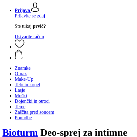
Prijava
Prijavite se zdaj
Ste tukaj
prvič?
Ustvarite račun
Znamke
Obraz
Make-Up
Telo in kopel
Lasje
Moški
Dojenčki in otroci
Teme
Zaščita pred soncem
Ponudbe
Bioturm
Deo-sprej za intimne