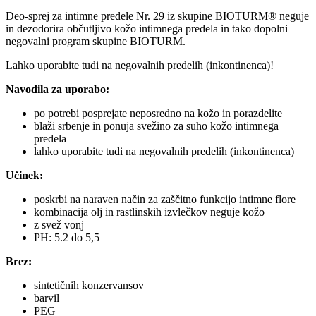
Deo-sprej za intimne predele Nr. 29 iz skupine BIOTURM® neguje
in dezodorira občutljivo kožo intimnega predela in tako dopolni
negovalni program skupine BIOTURM.
Lahko uporabite tudi na negovalnih predelih (inkontinenca)!
Navodila za uporabo:
po potrebi posprejate neposredno na kožo in porazdelite
blaži srbenje in ponuja svežino za suho kožo intimnega
predela
lahko uporabite tudi na negovalnih predelih (inkontinenca)
Učinek:
poskrbi na naraven način za zaščitno funkcijo intimne flore
kombinacija olj in rastlinskih izvlečkov neguje kožo
z svež vonj
PH: 5.2 do 5,5
Brez:
sintetičnih konzervansov
barvil
PEG