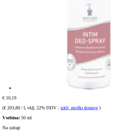
€ 10,19
(
€ 203,80 / l
, vklj. 22% DDV
-
izklj. stroški dostave
)
Vsebina:
50 ml
Na zalogi