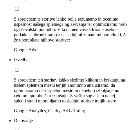
S sprejetjem te storitve lahko bolje razumemo in ocenimo
uspešnost našega spletnega oglaševanja ter optimiziramo našo
oglaševalsko ponudbo. V ta namen vaše šifrirane osebne
podatke sinhroniziramo z naslednjimi zunanjimi ponudniki, če
že uporabljate njihove storitve:
Google Ads
Izvedba
S sprejetjem teh storitev lahko sledimo klikom in brskanju na
našem spletnem mestu ter jih anonimno analiziramo, da
optimiziramo naše spletno mesto in nenehno izboljšujemo
celotno uporabniško izkušnjo. Z vašim soglasjem na tej
spletni strani uporabljamo naslednje storitve tretjih oseb:
Google Analytics, Clarity, A/B-Testing
Delovanje