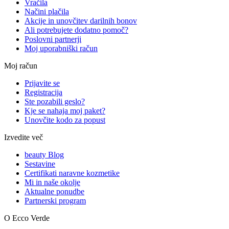
Vračila
Načini plačila
Akcije in unovčitev darilnih bonov
Ali potrebujete dodatno pomoč?
Poslovni partnerji
Moj uporabniški račun
Moj račun
Prijavite se
Registracija
Ste pozabili geslo?
Kje se nahaja moj paket?
Unovčite kodo za popust
Izvedite več
beauty Blog
Sestavine
Certifikati naravne kozmetike
Mi in naše okolje
Aktualne ponudbe
Partnerski program
O Ecco Verde