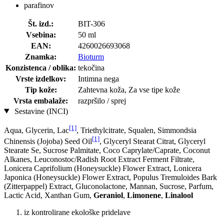
parafinov
Št. izd.:
BIT-306
Vsebina:
50 ml
EAN:
4260026693068
Znamka:
Bioturm
Konzistenca / oblika:
tekočina
Vrste izdelkov:
Intimna nega
Tip kože:
Zahtevna koža, Za vse tipe kože
Vrsta embalaže:
razpršilo / sprej
Sestavine (INCI)
[1]
Aqua, Glycerin, Lac
, Triethylcitrate, Squalen, Simmondsia
[1]
Chinensis (Jojoba) Seed Oil
, Glyceryl Stearat Citrat, Glyceryl
Stearate Se, Sucrose Palmitate, Coco Caprylate/Caprate, Coconut
Alkanes, Leuconostoc/Radish Root Extract Ferment Filtrate,
Lonicera Caprifolium (Honeysuckle) Flower Extract, Lonicera
Japonica (Honeysuckle) Flower Extract, Populus Tremuloides Bark
(Zitterpappel) Extract, Gluconolactone, Mannan, Sucrose, Parfum,
Lactic Acid, Xanthan Gum,
Geraniol
,
Limonene
,
Linalool
iz kontrolirane ekološke pridelave