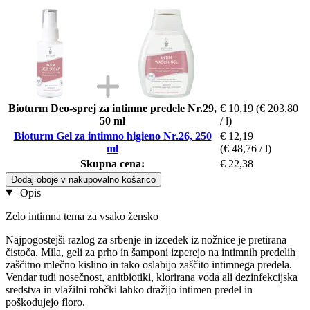
Bioturm Deo-sprej za intimne predele Nr.29,
€ 10,19
(€ 203,80
50 ml
/ l)
Bioturm Gel za intimno higieno Nr.26, 250
€ 12,19
ml
(€ 48,76 / l)
Skupna cena:
€ 22,38
Dodaj oboje v nakupovalno košarico
Opis
Zelo intimna tema za vsako žensko
Najpogostejši razlog za srbenje in izcedek iz nožnice je pretirana
čistoča. Mila, geli za prho in šamponi izperejo na intimnih predelih
zaščitno mlečno kislino in tako oslabijo zaščito intimnega predela.
Vendar tudi nosečnost, anitbiotiki, klorirana voda ali dezinfekcijska
sredstva in vlažilni robčki lahko dražijo intimen predel in
poškodujejo floro.