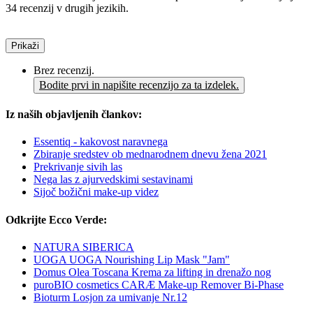
34 recenzij v drugih jezikih.
Prikaži
Brez recenzij.
Bodite prvi in napišite recenzijo za ta izdelek.
Iz naših objavljenih člankov:
Essentiq - kakovost naravnega
Zbiranje sredstev ob mednarodnem dnevu žena 2021
Prekrivanje sivih las
Nega las z ajurvedskimi sestavinami
Sijoč božični make-up videz
Odkrijte Ecco Verde:
NATURA SIBERICA
UOGA UOGA Nourishing Lip Mask "Jam"
Domus Olea Toscana Krema za lifting in drenažo nog
puroBIO cosmetics CARÆ Make-up Remover Bi-Phase
Bioturm Losjon za umivanje Nr.12