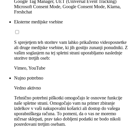
Google Tag Manager, UET (Universal Event Tracking)
Microsoft Consent Mode, Google Consent Mode, Klarna,
Freshchat
Eksterne medijske vsebine
S sprejetjem teh storitev vam lahko prikažemo videoposnetke
ali druge medijske vsebine, ki jih gostijo zunanji ponudniki. Z
vašim soglasjem na tej spletni strani uporabljamo naslednje
storitve tretjih oseb:
Vimeo, YouTube
Nujno potrebno
Vedno aktivno
Tehnično potrebni piškotki omogočajo le osnovne funkcije
naše spletne strani. Omogočajo vam na primer zbiranje
izdelkov v vaši nakupovalni košarici ali dostop do vašega
uporabniškega računa. To pomeni, da o vas ne moremo
ničesar sklepati, prav tako dobljeni podatki ne bodo nikoli
posredovani tretjim osebam.