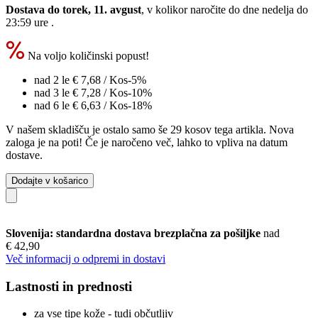
Dostava do torek, 11. avgust
, v kolikor naročite do dne
nedelja do
23:59 ure
.
Na voljo količinski popust!
nad 2 le
€ 7,68
/ Kos
-5%
nad 3 le
€ 7,28
/ Kos
-10%
nad 6 le
€ 6,63
/ Kos
-18%
V našem skladišču je ostalo samo še 29 kosov tega artikla. Nova
zaloga je na poti! Če je naročeno več, lahko to vpliva na datum
dostave.
Dodajte v košarico
Slovenija: standardna dostava brezplačna za pošiljke
nad
€ 42,90
Več informacij o odpremi in dostavi
Lastnosti in prednosti
za vse tipe kože - tudi občutljiv