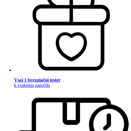
Vsaj 1 brezplačni tester
k vsakemu naročilu