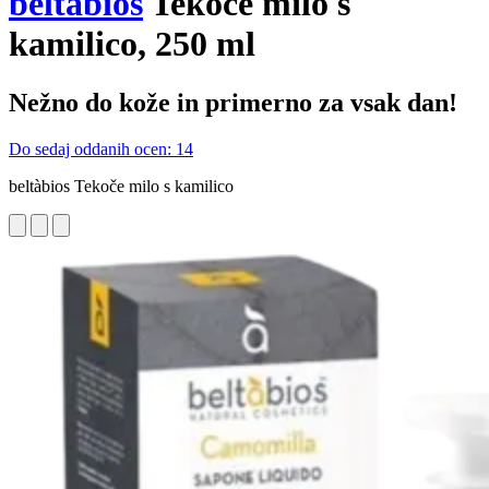
beltàbios
Tekoče milo s
kamilico, 250 ml
Nežno do kože in primerno za vsak dan!
Do sedaj oddanih ocen: 14
beltàbios Tekoče milo s kamilico