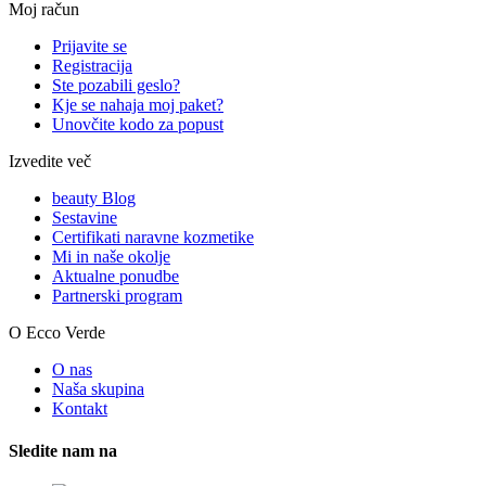
Moj račun
Prijavite se
Registracija
Ste pozabili geslo?
Kje se nahaja moj paket?
Unovčite kodo za popust
Izvedite več
beauty Blog
Sestavine
Certifikati naravne kozmetike
Mi in naše okolje
Aktualne ponudbe
Partnerski program
O Ecco Verde
O nas
Naša skupina
Kontakt
Sledite nam na