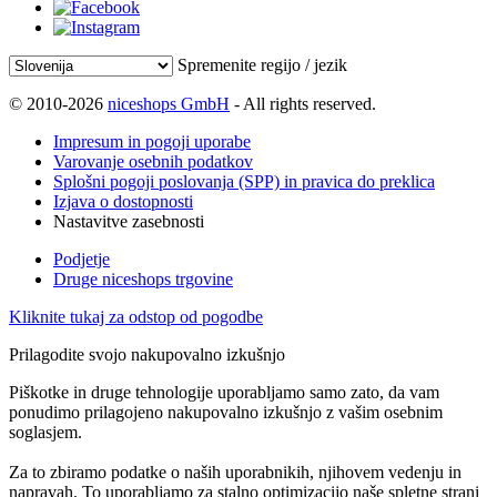
Spremenite regijo / jezik
© 2010-2026
niceshops GmbH
- All rights reserved.
Impresum in pogoji uporabe
Varovanje osebnih podatkov
Splošni pogoji poslovanja (SPP) in pravica do preklica
Izjava o dostopnosti
Nastavitve zasebnosti
Podjetje
Druge niceshops trgovine
Kliknite tukaj za odstop od pogodbe
Prilagodite svojo nakupovalno izkušnjo
Piškotke in druge tehnologije uporabljamo samo zato, da vam
ponudimo prilagojeno nakupovalno izkušnjo z vašim osebnim
soglasjem.
Za to zbiramo podatke o naših uporabnikih, njihovem vedenju in
napravah. To uporabljamo za stalno optimizacijo naše spletne strani