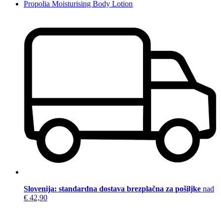
Propolia Moisturising Body Lotion
Slovenija: standardna dostava brezplačna za pošiljke
nad
€ 42,90