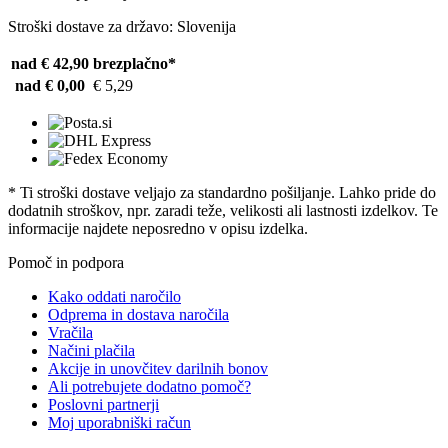
Stroški dostave za državo: Slovenija
nad € 42,90
brezplačno*
nad € 0,00
€ 5,29
* Ti stroški dostave veljajo za standardno pošiljanje. Lahko pride do
dodatnih stroškov, npr. zaradi teže, velikosti ali lastnosti izdelkov. Te
informacije najdete neposredno v opisu izdelka.
Pomoč in podpora
Kako oddati naročilo
Odprema in dostava naročila
Vračila
Načini plačila
Akcije in unovčitev darilnih bonov
Ali potrebujete dodatno pomoč?
Poslovni partnerji
Moj uporabniški račun