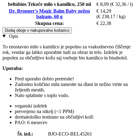
beltàbios Tekoče milo s kamilico, 250 ml
€ 8,09
(€ 32,36 / l)
Dr. Bronner's Magic Balm Baby nežen
€ 14,29
balzam, 60 g
(€ 238,17 / kg)
Skupna cena:
€ 22,38
Dodaj oboje v nakupovalno košarico
Opis
To enostavno milo s kamilico je popolno za vsakodnevno čiščenje
rok, vendar ga lahko uporabite tudi za obraz in telo. Izdelek je
popolen za občutljivo kožo saj vsebuje bio kamilico in bisabolol.
Uporaba:
Pred uporabo dobro pretresite!
Zadostno količino mila nanesite na dlani in nežno vtrite na
željenih mestih.
Nato splahnite s toplo vodo.
veganski izdelek
preverjeno na nikelj (<1 PPM)
dermatološko testirano na občutljivi koži
PAO: 6 mesecev
Št. izd.:
BJO-ECO-BEL45261