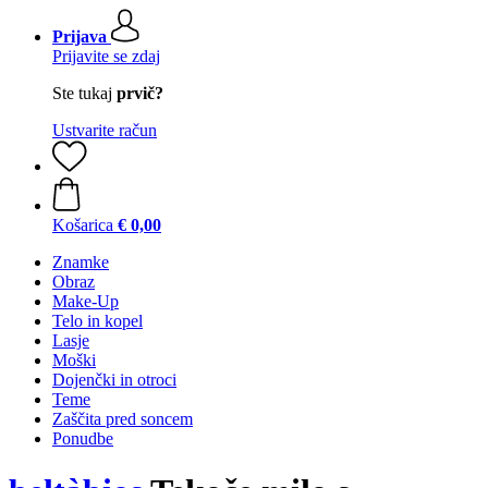
Prijava
Prijavite se zdaj
Ste tukaj
prvič?
Ustvarite račun
Košarica
€ 0,00
Znamke
Obraz
Make-Up
Telo in kopel
Lasje
Moški
Dojenčki in otroci
Teme
Zaščita pred soncem
Ponudbe