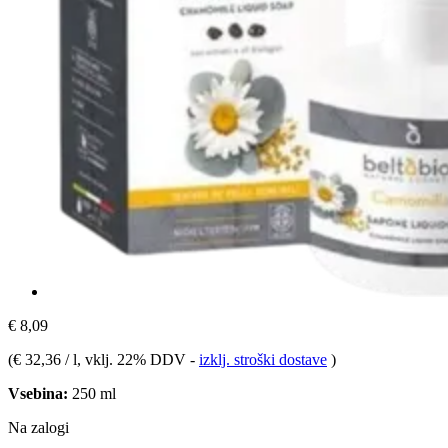
€ 8,09
(
€ 32,36 / l
, vklj. 22% DDV
-
izklj. stroški dostave
)
Vsebina:
250 ml
Na zalogi