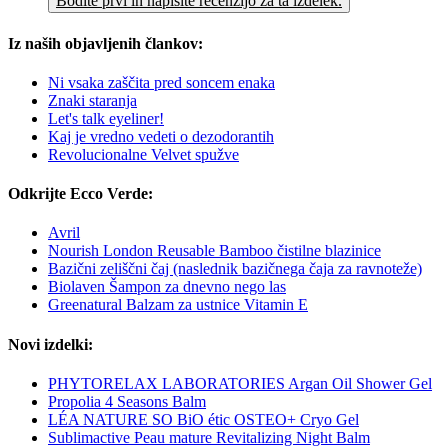
Bodite prvi in napišite recenzijo za ta izdelek.
Iz naših objavljenih člankov:
Ni vsaka zaščita pred soncem enaka
Znaki staranja
Let's talk eyeliner!
Kaj je vredno vedeti o dezodorantih
Revolucionalne Velvet spužve
Odkrijte Ecco Verde:
Avril
Nourish London Reusable Bamboo čistilne blazinice
Bazični zeliščni čaj (naslednik bazičnega čaja za ravnoteže)
Biolaven Šampon za dnevno nego las
Greenatural Balzam za ustnice Vitamin E
Novi izdelki:
PHYTORELAX LABORATORIES Argan Oil Shower Gel
Propolia 4 Seasons Balm
LÉA NATURE SO BiO étic OSTEO+ Cryo Gel
Sublimactive Peau mature Revitalizing Night Balm