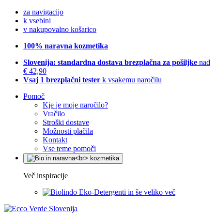
za navigacijo
k vsebini
v nakupovalno košarico
100% naravna kozmetika
Slovenija: standardna dostava brezplačna za pošiljke
nad
€ 42,90
Vsaj 1 brezplačni tester
k vsakemu naročilu
Pomoč
Kje je moje naročilo?
Vračilo
Stroški dostave
Možnosti plačila
Kontakt
Vse teme pomoči
Več inspiracije
Eko-Detergenti in še veliko več