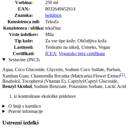
Vsebina:
250 ml
EAN:
8032649452614
Znamka:
beltàbios
Konsistenca mil:
Tekoča
Konzistenca / oblika:
tekočina
Vrste izdelkov:
Mila
Tip kože:
Za vse tipe kože, Občutljiva koža
Lastnosti:
Testirano na nikelj, Uniseks, Vegan
Certifikati:
ICEA
,
Vegansko brez certifikata
Sestavine (INCI)
Aqua, Coco Glucoside, Glycerin, Sodium Coco­ Sulfate, Parfum,
[1]
Xanthan Gum, Chamomilla Recutita (Matricaria) Flower Extract
,
Bisabolol, Tocopherol (Vitamin E), Caprylyl/Capryl Glucoside,
Benzyl Alcohol
, Sodium Benzoate, Potassium Sorbate, Lactic Acid
iz kontrolirane ekološke pridelave
O liniji s kamilico
Pravne informacije
Ustrezni izdelki