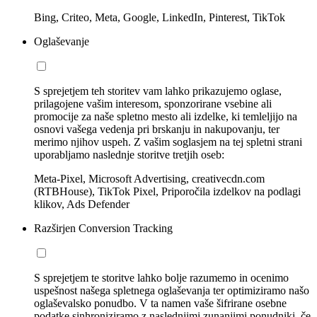
Bing, Criteo, Meta, Google, LinkedIn, Pinterest, TikTok
Oglaševanje
S sprejetjem teh storitev vam lahko prikazujemo oglase,
prilagojene vašim interesom, sponzorirane vsebine ali
promocije za naše spletno mesto ali izdelke, ki temleljijo na
osnovi vašega vedenja pri brskanju in nakupovanju, ter
merimo njihov uspeh. Z vašim soglasjem na tej spletni strani
uporabljamo naslednje storitve tretjih oseb:
Meta-Pixel, Microsoft Advertising, creativecdn.com
(RTBHouse), TikTok Pixel, Priporočila izdelkov na podlagi
klikov, Ads Defender
Razširjen Conversion Tracking
S sprejetjem te storitve lahko bolje razumemo in ocenimo
uspešnost našega spletnega oglaševanja ter optimiziramo našo
oglaševalsko ponudbo. V ta namen vaše šifrirane osebne
podatke sinhroniziramo z naslednjimi zunanjimi ponudniki, če