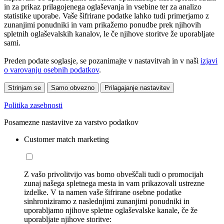
in za prikaz prilagojenega oglaševanja in vsebine ter za analizo
statistike uporabe. Vaše šifrirane podatke lahko tudi primerjamo z
zunanjimi ponudniki in vam prikažemo ponudbe prek njihovih
spletnih oglaševalskih kanalov, le če njihove storitve že uporabljate
sami.
Preden podate soglasje, se pozanimajte v nastavitvah in v naši
izjavi
o varovanju osebnih podatkov
.
Strinjam se
Samo obvezno
Prilagajanje nastavitev
Politika zasebnosti
Posamezne nastavitve za varstvo podatkov
Customer match marketing
Z vašo privolitvijo vas bomo obveščali tudi o promocijah
zunaj našega spletnega mesta in vam prikazovali ustrezne
izdelke. V ta namen vaše šifrirane osebne podatke
sinhroniziramo z naslednjimi zunanjimi ponudniki in
uporabljamo njihove spletne oglaševalske kanale, če že
uporabljate njihove storitve: