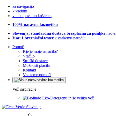
za navigacijo
k vsebini
v nakupovalno košarico
100% naravna kozmetika
Slovenija: standardna dostava brezplačna za pošiljke
nad €
Vsaj 1 brezplačni tester
k vsakemu naročilu
Pomoč
Kje je moje naročilo?
Vračilo
Stroški dostave
Možnosti plačila
Kontakt
Vse teme pomoči
Več inspiracije
Eko-Detergenti in še veliko več