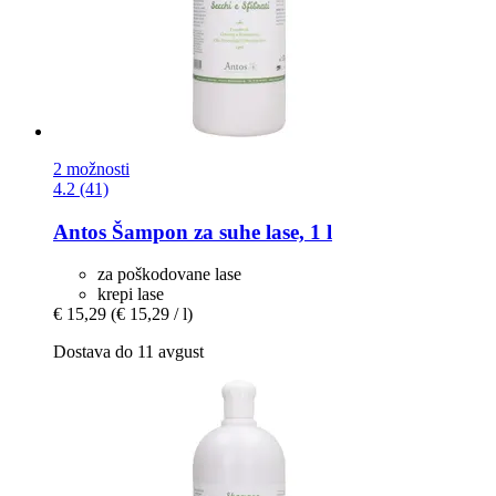
2 možnosti
4.2 (41)
Antos
Šampon za suhe lase, 1 l
za poškodovane lase
krepi lase
€ 15,29
(€ 15,29 / l)
Dostava do 11 avgust