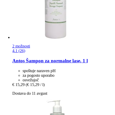
2 možnosti
4.1 (26)
Antos
Šampon za normalne lase, 1 l
spoštuje naraven pH
za pogosto uporabo
osvežujoč
€ 15,29
(€ 15,29 / l)
Dostava do 11 avgust