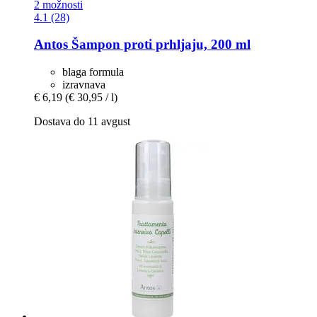
2 možnosti
4.1 (28)
Antos
Šampon proti prhljaju, 200 ml
blaga formula
izravnava
€ 6,19
(€ 30,95 / l)
Dostava do 11 avgust