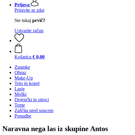
Prijava
Prijavite se zdaj
Ste tukaj
prvič?
Ustvarite račun
Košarica
€ 0,00
Znamke
Obraz
Make-Up
Telo in kopel
Lasje
Moški
Dojenčki in otroci
Teme
Zaščita pred soncem
Ponudbe
Naravna nega las iz skupine Antos