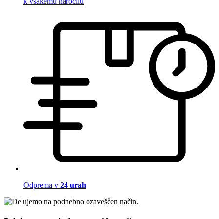
k vsakemu naročilu
Odprema v
24 urah