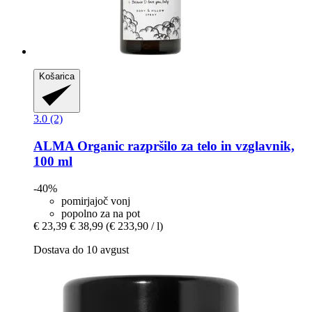
Košarica
3.0 (2)
ALMA
Organic razpršilo za telo in vzglavnik,
100 ml
-40%
pomirjajoč vonj
popolno za na pot
€ 23,39
€ 38,99
(€ 233,90 / l)
Dostava do 10 avgust