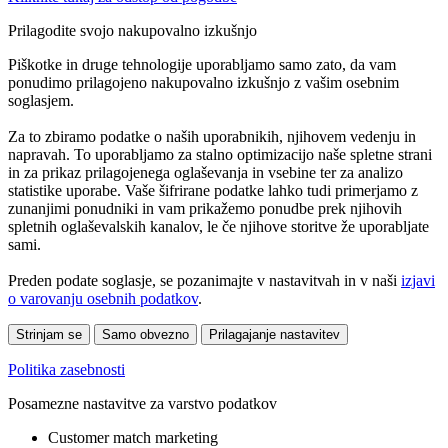
Prilagodite svojo nakupovalno izkušnjo
Piškotke in druge tehnologije uporabljamo samo zato, da vam
ponudimo prilagojeno nakupovalno izkušnjo z vašim osebnim
soglasjem.
Za to zbiramo podatke o naših uporabnikih, njihovem vedenju in
napravah. To uporabljamo za stalno optimizacijo naše spletne strani
in za prikaz prilagojenega oglaševanja in vsebine ter za analizo
statistike uporabe. Vaše šifrirane podatke lahko tudi primerjamo z
zunanjimi ponudniki in vam prikažemo ponudbe prek njihovih
spletnih oglaševalskih kanalov, le če njihove storitve že uporabljate
sami.
Preden podate soglasje, se pozanimajte v nastavitvah in v naši
izjavi
o varovanju osebnih podatkov
.
Strinjam se
Samo obvezno
Prilagajanje nastavitev
Politika zasebnosti
Posamezne nastavitve za varstvo podatkov
Customer match marketing