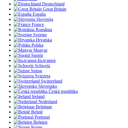
Deutschland
Great Britain
España
Slovenija
France
România
Sverige
Hrvatska
Polska
Magyar
Suomi
България
Schweiz
Suisse
Svizzera
Switzerland
Slovensko
Česká republika
Ireland
Nederland
Belgique
België
Portugal
Belgien
Norge