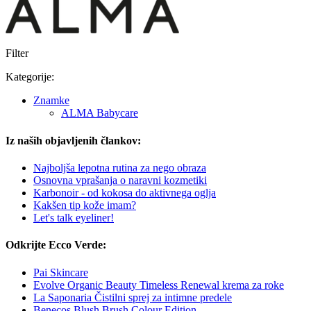
Filter
Kategorije:
Znamke
ALMA Babycare
Iz naših objavljenih člankov:
Najboljša lepotna rutina za nego obraza
Osnovna vprašanja o naravni kozmetiki
Karbonoir - od kokosa do aktivnega oglja
Kakšen tip kože imam?
Let's talk eyeliner!
Odkrijte Ecco Verde:
Pai Skincare
Evolve Organic Beauty Timeless Renewal krema za roke
La Saponaria Čistilni sprej za intimne predele
Benecos Blush Brush Colour Edition