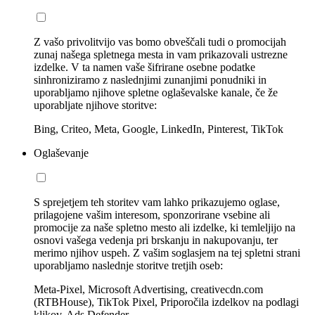
Z vašo privolitvijo vas bomo obveščali tudi o promocijah
zunaj našega spletnega mesta in vam prikazovali ustrezne
izdelke. V ta namen vaše šifrirane osebne podatke
sinhroniziramo z naslednjimi zunanjimi ponudniki in
uporabljamo njihove spletne oglaševalske kanale, če že
uporabljate njihove storitve:
Bing, Criteo, Meta, Google, LinkedIn, Pinterest, TikTok
Oglaševanje
S sprejetjem teh storitev vam lahko prikazujemo oglase,
prilagojene vašim interesom, sponzorirane vsebine ali
promocije za naše spletno mesto ali izdelke, ki temleljijo na
osnovi vašega vedenja pri brskanju in nakupovanju, ter
merimo njihov uspeh. Z vašim soglasjem na tej spletni strani
uporabljamo naslednje storitve tretjih oseb:
Meta-Pixel, Microsoft Advertising, creativecdn.com
(RTBHouse), TikTok Pixel, Priporočila izdelkov na podlagi
klikov, Ads Defender