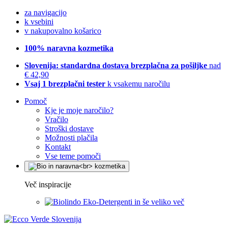
za navigacijo
k vsebini
v nakupovalno košarico
100% naravna kozmetika
Slovenija: standardna dostava brezplačna za pošiljke
nad
€ 42,90
Vsaj 1 brezplačni tester
k vsakemu naročilu
Pomoč
Kje je moje naročilo?
Vračilo
Stroški dostave
Možnosti plačila
Kontakt
Vse teme pomoči
Več inspiracije
Eko-Detergenti in še veliko več