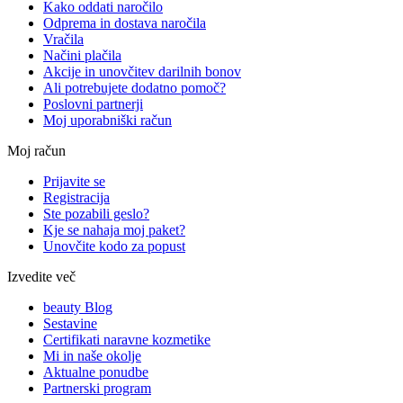
Kako oddati naročilo
Odprema in dostava naročila
Vračila
Načini plačila
Akcije in unovčitev darilnih bonov
Ali potrebujete dodatno pomoč?
Poslovni partnerji
Moj uporabniški račun
Moj račun
Prijavite se
Registracija
Ste pozabili geslo?
Kje se nahaja moj paket?
Unovčite kodo za popust
Izvedite več
beauty Blog
Sestavine
Certifikati naravne kozmetike
Mi in naše okolje
Aktualne ponudbe
Partnerski program