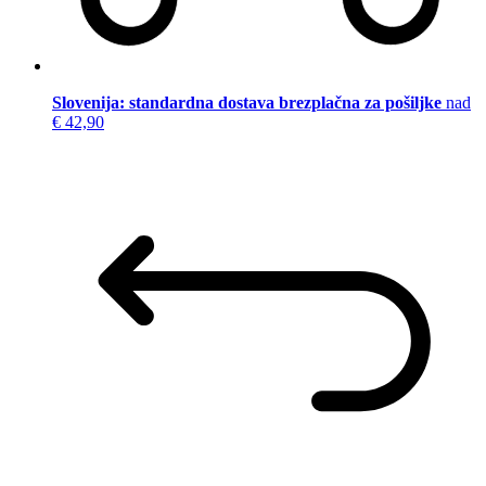
Slovenija: standardna dostava brezplačna za pošiljke
nad
€ 42,90