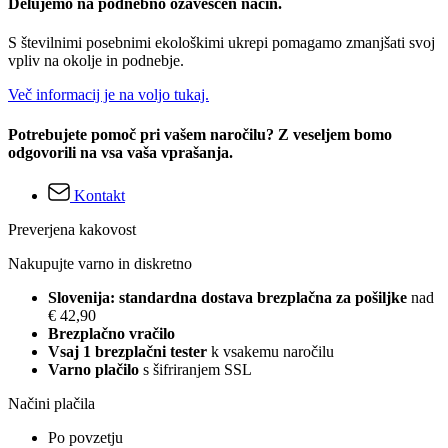
Delujemo na podnebno ozaveščen način.
S številnimi posebnimi ekološkimi ukrepi pomagamo zmanjšati svoj
vpliv na okolje in podnebje.
Več informacij je na voljo tukaj.
Potrebujete pomoč pri vašem naročilu? Z veseljem bomo
odgovorili na vsa vaša vprašanja.
Kontakt
Preverjena kakovost
Nakupujte varno in diskretno
Slovenija: standardna dostava brezplačna za pošiljke
nad
€ 42,90
Brezplačno vračilo
Vsaj 1 brezplačni tester
k vsakemu naročilu
Varno plačilo
s šifriranjem SSL
Načini plačila
Po povzetju