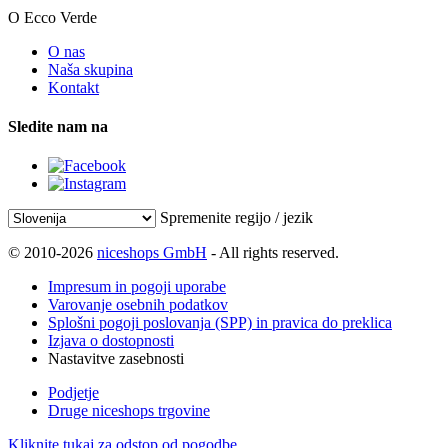
O Ecco Verde
O nas
Naša skupina
Kontakt
Sledite nam na
Spremenite regijo / jezik
© 2010-2026
niceshops GmbH
- All rights reserved.
Impresum in pogoji uporabe
Varovanje osebnih podatkov
Splošni pogoji poslovanja (SPP) in pravica do preklica
Izjava o dostopnosti
Nastavitve zasebnosti
Podjetje
Druge niceshops trgovine
Kliknite tukaj za odstop od pogodbe