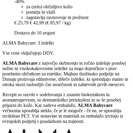
-40%
za (zelo) občutljivo kožo
pomirja in vlaži
zagotavlja ravnovesje in prožnost
€ 25,79
€ 42,99
(€ 85,97 / kg)
Dostava do 10 avgust
ALMA Babycare: 3 izdelki
Vse cene vključujejo DDV.
ALMA Babycare
z največjo skrbnostjo in ročno izdeluje posebej
nežne in visokokakovostne izdelke za nego dojenčkov s prav
posebnim občutkom za estetiko. Majhno družinsko podjetje na
Dunaju proizvaja edinstvene, dišeče izdelke, ki spremljajo mamo in
otroka skozi razburljiv čas nosečnosti in zahtevnih prvih mesecev.
Recepti so razviti v sodelovanju z znanim biokemikom in
aromaterapevtom, so dermatološko preizkušeni in so še posebej
prijazni do kože. Kar zadeva embalažo,
ALMA Babycare
večinoma uporablja steklo, če je le mogoče - če ne, se uporablja
recikliran PET. Vse sestavine in materiali za embalažo izvirajo iz
evropskih podjetij s poudarkom na trajnosti.