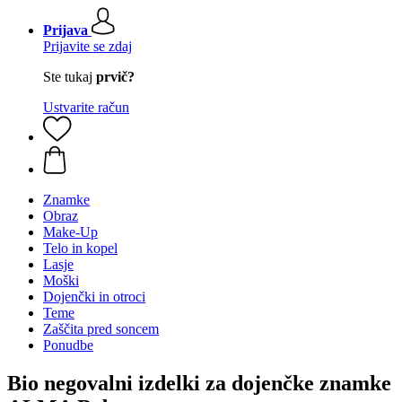
Prijava
Prijavite se zdaj
Ste tukaj
prvič?
Ustvarite račun
Znamke
Obraz
Make-Up
Telo in kopel
Lasje
Moški
Dojenčki in otroci
Teme
Zaščita pred soncem
Ponudbe
Bio negovalni izdelki za dojenčke znamke