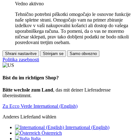
Vedno aktivno
Tehnično potrebni piškotki omogočajo le osnovne funkcije
naše spletne strani. Omogočajo vam na primer zbiranje
izdelkov v vaši nakupovalni košarici ali dostop do vašega
uporabniškega računa. To pomeni, da o vas ne moremo
ničesar sklepati, prav tako dobljeni podatki ne bodo nikoli
posredovani tretjim osebam.
Shrani nastavitve
Strinjam se
Samo obvezno
Politika zasebnosti
Bist du im richtigen Shop?
Bitte wechsle zum Land
, das mit deiner Lieferadresse
übereinstimmt.
Zu Ecco Verde International (English)
Anderes Lieferland wählen
International (English)
Österreich
Italia