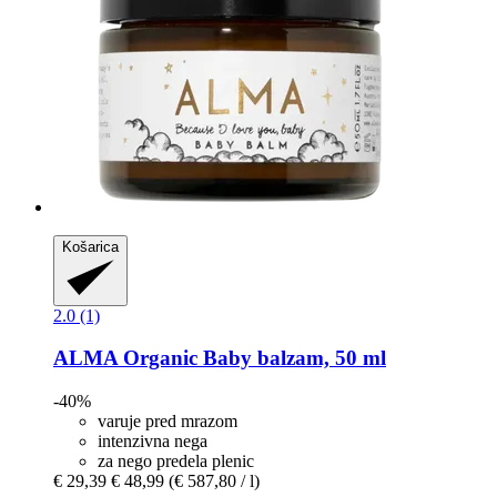
Košarica
2.0 (1)
ALMA
Organic Baby balzam, 50 ml
-40%
varuje pred mrazom
intenzivna nega
za nego predela plenic
€ 29,39
€ 48,99
(€ 587,80 / l)