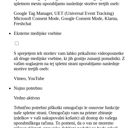
spletnem mestu uporabljamo naslednje storitve tretjih oseb:
Google Tag Manager, UET (Universal Event Tracking)
Microsoft Consent Mode, Google Consent Mode, Klarna,
Freshchat
Eksterne medijske vsebine
S sprejetjem teh storitev vam lahko prikažemo videoposnetke
ali druge medijske vsebine, ki jih gostijo zunanji ponudniki. Z
vašim soglasjem na tej spletni strani uporabljamo naslednje
storitve tretjih oseb:
Vimeo, YouTube
Nujno potrebno
Vedno aktivno
Tehnično potrebni piškotki omogočajo le osnovne funkcije
naše spletne strani. Omogočajo vam na primer zbiranje
izdelkov v vaši nakupovalni košarici ali dostop do vašega
uporabniškega računa. To pomeni, da o vas ne moremo