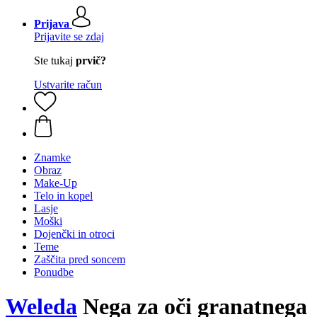
Prijava
Prijavite se zdaj
Ste tukaj
prvič?
Ustvarite račun
Znamke
Obraz
Make-Up
Telo in kopel
Lasje
Moški
Dojenčki in otroci
Teme
Zaščita pred soncem
Ponudbe
Weleda
Nega za oči granatnega