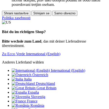
ničesar sklepati, prav tako dobljeni podatki ne bodo nikoli
posredovani tretjim osebam.
Shrani nastavitve
Strinjam se
Samo obvezno
Politika zasebnosti
Bist du im richtigen Shop?
Bitte wechsle zum Land
, das mit deiner Lieferadresse
übereinstimmt.
Zu Ecco Verde International (English)
Anderes Lieferland wählen
International (English)
Österreich
Italia
Deutschland
Great Britain
España
Slovenija
France
România