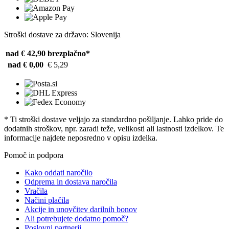
Stroški dostave za državo: Slovenija
nad € 42,90
brezplačno*
nad € 0,00
€ 5,29
* Ti stroški dostave veljajo za standardno pošiljanje. Lahko pride do
dodatnih stroškov, npr. zaradi teže, velikosti ali lastnosti izdelkov. Te
informacije najdete neposredno v opisu izdelka.
Pomoč in podpora
Kako oddati naročilo
Odprema in dostava naročila
Vračila
Načini plačila
Akcije in unovčitev darilnih bonov
Ali potrebujete dodatno pomoč?
Poslovni partnerji