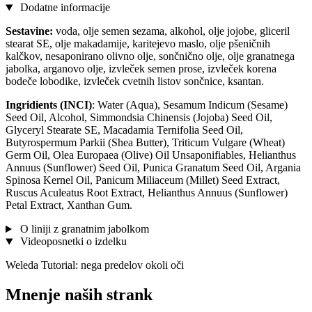
Dodatne informacije
Sestavine:
voda, olje semen sezama, alkohol, olje jojobe, gliceril
stearat SE, olje makadamije, karitejevo maslo, olje pšeničnih
kalčkov, nesaponirano olivno olje, sončnično olje, olje granatnega
jabolka, arganovo olje, izvleček semen prose, izvleček korena
bodeče lobodike, izvleček cvetnih listov sončnice, ksantan.
Ingridients
(INCI)
: Water (Aqua), Sesamum Indicum (Sesame)
Seed Oil, Alcohol, Simmondsia Chinensis (Jojoba) Seed Oil,
Glyceryl Stearate SE, Macadamia Ternifolia Seed Oil,
Butyrospermum Parkii (Shea Butter), Triticum Vulgare (Wheat)
Germ Oil, Olea Europaea (Olive) Oil Unsaponifiables, Helianthus
Annuus (Sunflower) Seed Oil, Punica Granatum Seed Oil, Argania
Spinosa Kernel Oil, Panicum Miliaceum (Millet) Seed Extract,
Ruscus Aculeatus Root Extract, Helianthus Annuus (Sunflower)
Petal Extract, Xanthan Gum.
O liniji z granatnim jabolkom
Videoposnetki o izdelku
Weleda Tutorial: nega predelov okoli oči
Mnenje naših strank