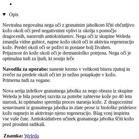
Opis
Nevtralna negovalna nega oči z granatnim jabolkom ščiti občutljivo
kožo okoli oči pred negativnimi vplivi iz okolja s pomočjo
dragocenih, naravnih antioksidantov. Nega oči iz skupine Weleda
zmanjša vidne gubice, napne kožo okoli oči in aktivira regeneracijo
kože. Predel okoli oči se poživi in postane bolj živahen.
Prijaznost do kože okoli oči je dermatološko potrjena. Nega oči je
optimalna tudi za ljudi, ki nosijo leče
Navodila za uporabo:
naneste kremo v velikosti bisera zjutraj in
zvečer na predele okoli oči ter jo nežno potapkajte v kožo.
Primerna tudi za vegane.
Nova serija izdelkov granatnega jabolka za nego obraza iz skupine
Weleda je bila posebej razvita za potrebe zahtevne kože po 40 letu
starosti, ki optimalno spremlja proces staranja kože. Z dragocenimi
sestavinami iz granatnega jabolka in zlate prose iz biološke pridelave
kožo napnejo in aktivirajo njeno regeneracijo. Blag vonj inspirira
vse vaše čute. Antioksidativen učinek granatnega jabolka ščiti kožo
pred prostimi radikali.
Znamka:
Weleda