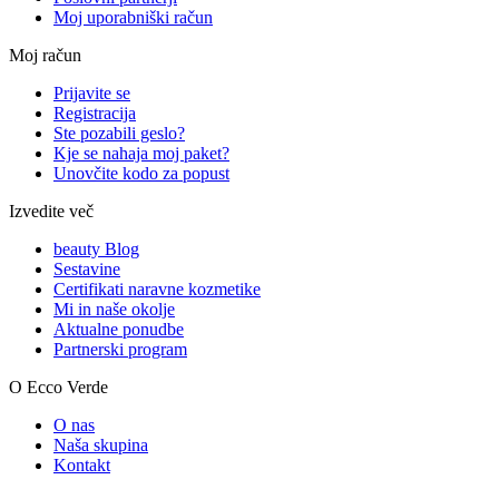
Moj uporabniški račun
Moj račun
Prijavite se
Registracija
Ste pozabili geslo?
Kje se nahaja moj paket?
Unovčite kodo za popust
Izvedite več
beauty Blog
Sestavine
Certifikati naravne kozmetike
Mi in naše okolje
Aktualne ponudbe
Partnerski program
O Ecco Verde
O nas
Naša skupina
Kontakt