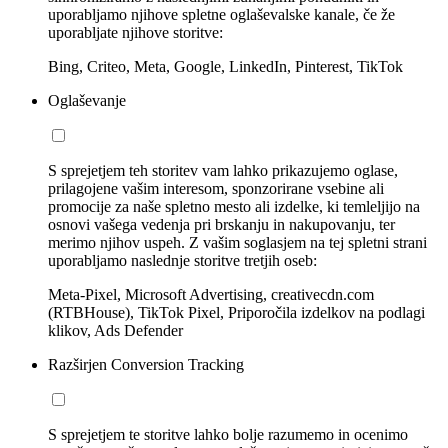
uporabljamo njihove spletne oglaševalske kanale, če že
uporabljate njihove storitve:
Bing, Criteo, Meta, Google, LinkedIn, Pinterest, TikTok
Oglaševanje
S sprejetjem teh storitev vam lahko prikazujemo oglase,
prilagojene vašim interesom, sponzorirane vsebine ali
promocije za naše spletno mesto ali izdelke, ki temleljijo na
osnovi vašega vedenja pri brskanju in nakupovanju, ter
merimo njihov uspeh. Z vašim soglasjem na tej spletni strani
uporabljamo naslednje storitve tretjih oseb:
Meta-Pixel, Microsoft Advertising, creativecdn.com
(RTBHouse), TikTok Pixel, Priporočila izdelkov na podlagi
klikov, Ads Defender
Razširjen Conversion Tracking
S sprejetjem te storitve lahko bolje razumemo in ocenimo