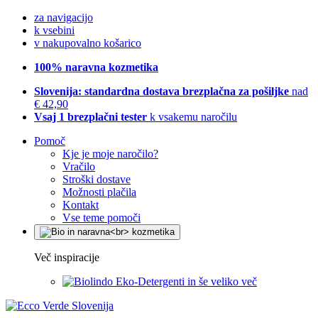
za navigacijo
k vsebini
v nakupovalno košarico
100% naravna kozmetika
Slovenija: standardna dostava brezplačna za pošiljke
nad
€ 42,90
Vsaj 1 brezplačni tester
k vsakemu naročilu
Pomoč
Kje je moje naročilo?
Vračilo
Stroški dostave
Možnosti plačila
Kontakt
Vse teme pomoči
Več inspiracije
Eko-Detergenti in še veliko več