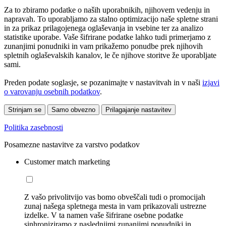
Za to zbiramo podatke o naših uporabnikih, njihovem vedenju in
napravah. To uporabljamo za stalno optimizacijo naše spletne strani
in za prikaz prilagojenega oglaševanja in vsebine ter za analizo
statistike uporabe. Vaše šifrirane podatke lahko tudi primerjamo z
zunanjimi ponudniki in vam prikažemo ponudbe prek njihovih
spletnih oglaševalskih kanalov, le če njihove storitve že uporabljate
sami.
Preden podate soglasje, se pozanimajte v nastavitvah in v naši
izjavi
o varovanju osebnih podatkov
.
Strinjam se
Samo obvezno
Prilagajanje nastavitev
Politika zasebnosti
Posamezne nastavitve za varstvo podatkov
Customer match marketing
Z vašo privolitvijo vas bomo obveščali tudi o promocijah
zunaj našega spletnega mesta in vam prikazovali ustrezne
izdelke. V ta namen vaše šifrirane osebne podatke
sinhroniziramo z naslednjimi zunanjimi ponudniki in