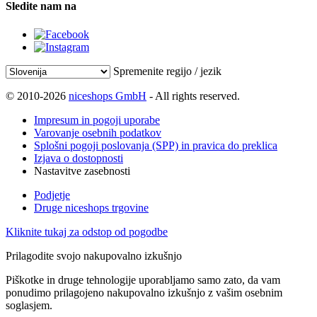
Sledite nam na
Spremenite regijo / jezik
© 2010-2026
niceshops GmbH
- All rights reserved.
Impresum in pogoji uporabe
Varovanje osebnih podatkov
Splošni pogoji poslovanja (SPP) in pravica do preklica
Izjava o dostopnosti
Nastavitve zasebnosti
Podjetje
Druge niceshops trgovine
Kliknite tukaj za odstop od pogodbe
Prilagodite svojo nakupovalno izkušnjo
Piškotke in druge tehnologije uporabljamo samo zato, da vam
ponudimo prilagojeno nakupovalno izkušnjo z vašim osebnim
soglasjem.