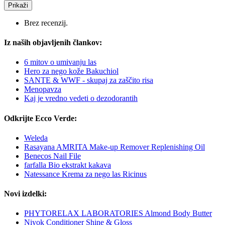
Prikaži
Brez recenzij.
Iz naših objavljenih člankov:
6 mitov o umivanju las
Hero za nego kože Bakuchiol
SANTE & WWF - skupaj za zaščito risa
Menopavza
Kaj je vredno vedeti o dezodorantih
Odkrijte Ecco Verde:
Weleda
Rasayana AMRITA Make-up Remover Replenishing Oil
Benecos Nail File
farfalla Bio ekstrakt kakava
Natessance Krema za nego las Ricinus
Novi izdelki:
PHYTORELAX LABORATORIES Almond Body Butter
Niyok Conditioner Shine & Gloss