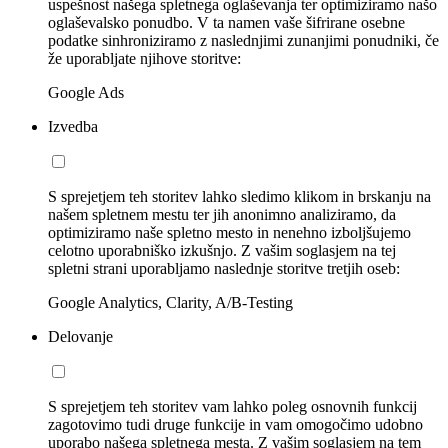
uspešnost našega spletnega oglaševanja ter optimiziramo našo
oglaševalsko ponudbo. V ta namen vaše šifrirane osebne
podatke sinhroniziramo z naslednjimi zunanjimi ponudniki, če
že uporabljate njihove storitve:
Google Ads
Izvedba
S sprejetjem teh storitev lahko sledimo klikom in brskanju na
našem spletnem mestu ter jih anonimno analiziramo, da
optimiziramo naše spletno mesto in nenehno izboljšujemo
celotno uporabniško izkušnjo. Z vašim soglasjem na tej
spletni strani uporabljamo naslednje storitve tretjih oseb:
Google Analytics, Clarity, A/B-Testing
Delovanje
S sprejetjem teh storitev vam lahko poleg osnovnih funkcij
zagotovimo tudi druge funkcije in vam omogočimo udobno
uporabo našega spletnega mesta. Z vašim soglasjem na tem