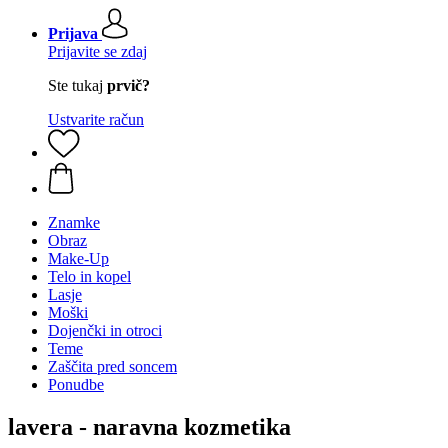
Prijava
Prijavite se zdaj
Ste tukaj
prvič?
Ustvarite račun
Znamke
Obraz
Make-Up
Telo in kopel
Lasje
Moški
Dojenčki in otroci
Teme
Zaščita pred soncem
Ponudbe
lavera - naravna kozmetika