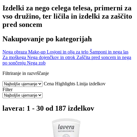
Izdelki za nego celega telesa, primerni za
vso družino, ter ličila in izdelki za zaščito
pred soncem
Nakupovanje po kategorijah
Nega obraza
Make-up
Losjoni in olja za telo
Šamponi in nega las
Za moškega
Nega dojenčkov in otrok
Zaščita pred soncem in nega
po sončenju
Nega zob
Filtriranje in razvrščanje
Cena
Highlights
Linija izdelkov
Filter
lavera: 1 - 30 od 187 izdelkov