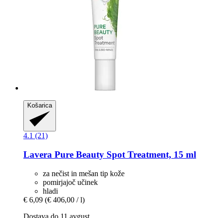
Košarica
4.1 (21)
Lavera
Pure Beauty Spot Treatment, 15 ml
za nečist in mešan tip kože
pomirjajoč učinek
hladi
€ 6,09
(€ 406,00 / l)
Dostava do 11 avgust