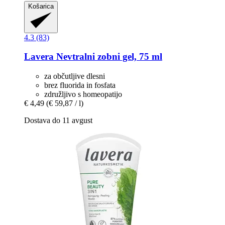
Košarica
4.3 (83)
Lavera
Nevtralni zobni gel, 75 ml
za občutljive dlesni
brez fluorida in fosfata
združljivo s homeopatijo
€ 4,49
(€ 59,87 / l)
Dostava do 11 avgust