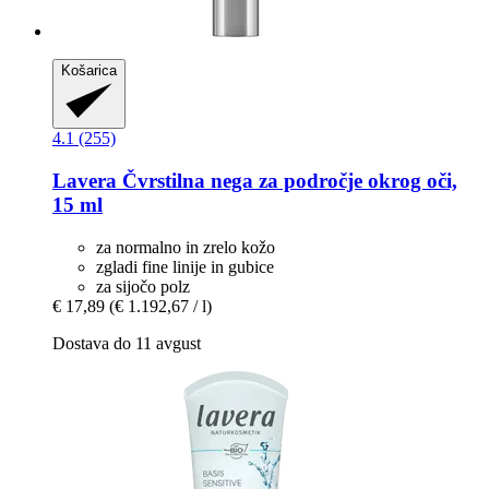
Košarica
4.1 (255)
Lavera
Čvrstilna nega za področje okrog oči,
15 ml
za normalno in zrelo kožo
zgladi fine linije in gubice
za sijočo polz
€ 17,89
(€ 1.192,67 / l)
Dostava do 11 avgust