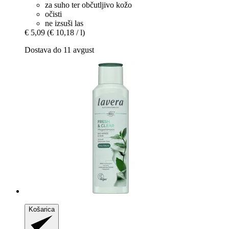
za suho ter občutljivo kožo
očisti
ne izsuši las
€ 5,09
(€ 10,18 / l)
Dostava do 11 avgust
Košarica