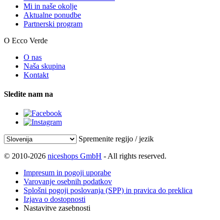
Mi in naše okolje
Aktualne ponudbe
Partnerski program
O Ecco Verde
O nas
Naša skupina
Kontakt
Sledite nam na
Spremenite regijo / jezik
© 2010-2026
niceshops GmbH
- All rights reserved.
Impresum in pogoji uporabe
Varovanje osebnih podatkov
Splošni pogoji poslovanja (SPP) in pravica do preklica
Izjava o dostopnosti
Nastavitve zasebnosti