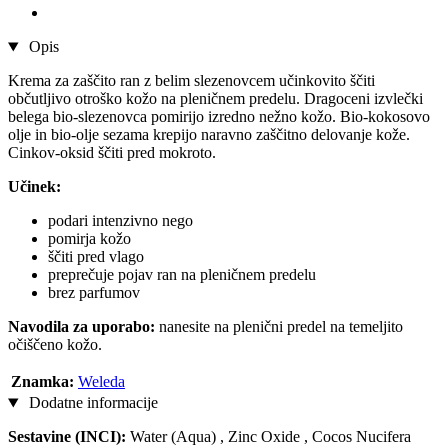
Opis
Krema za zaščito ran z belim slezenovcem učinkovito ščiti
občutljivo otroško kožo na pleničnem predelu. Dragoceni izvlečki
belega bio-slezenovca pomirijo izredno nežno kožo. Bio-kokosovo
olje in bio-olje sezama krepijo naravno zaščitno delovanje kože.
Cinkov-oksid ščiti pred mokroto.
Učinek:
podari intenzivno nego
pomirja kožo
ščiti pred vlago
preprečuje pojav ran na pleničnem predelu
brez parfumov
Navodila za uporabo:
nanesite na plenični predel na temeljito
očiščeno kožo.
Znamka:
Weleda
Dodatne informacije
Sestavine (INCI):
Water (Aqua) , Zinc Oxide , Cocos Nucifera