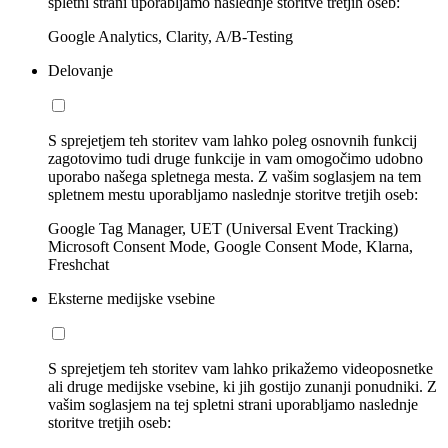
spletni strani uporabljamo naslednje storitve tretjih oseb:
Google Analytics, Clarity, A/B-Testing
Delovanje
S sprejetjem teh storitev vam lahko poleg osnovnih funkcij
zagotovimo tudi druge funkcije in vam omogočimo udobno
uporabo našega spletnega mesta. Z vašim soglasjem na tem
spletnem mestu uporabljamo naslednje storitve tretjih oseb:
Google Tag Manager, UET (Universal Event Tracking)
Microsoft Consent Mode, Google Consent Mode, Klarna,
Freshchat
Eksterne medijske vsebine
S sprejetjem teh storitev vam lahko prikažemo videoposnetke
ali druge medijske vsebine, ki jih gostijo zunanji ponudniki. Z
vašim soglasjem na tej spletni strani uporabljamo naslednje
storitve tretjih oseb: