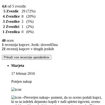
4,6
od 5 zvezdic
5 Zvezdic
29
(72%)
4 Zvezdice
8
(20%)
3 Zvezdice
2
(5%)
2 Zvezdici
1
(2%)
1 Zvezdica
0
(0%)
40
ocen
1
recenzija kupcev. Jezik: slovenščina
21
recenzij kupcev v drugih jezikih
Prikaži vse recenzije uporabnikov
Marjeta
17 februar 2016
Potrjen nakup
»Preverjen nakup« pomeni, da so oceno podali kupci,
ki so ta izdelek dejansko kupili v naši spletni trgovini, oceno