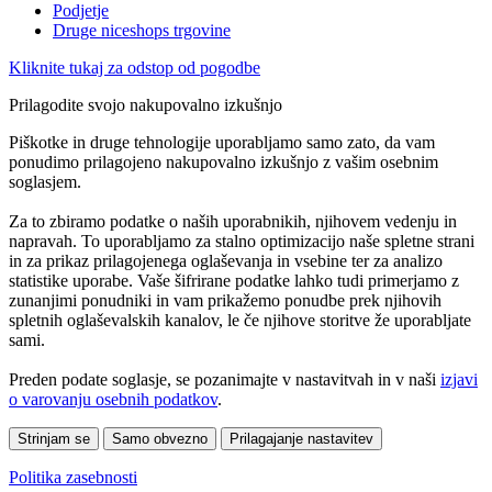
Podjetje
Druge niceshops trgovine
Kliknite tukaj za odstop od pogodbe
Prilagodite svojo nakupovalno izkušnjo
Piškotke in druge tehnologije uporabljamo samo zato, da vam
ponudimo prilagojeno nakupovalno izkušnjo z vašim osebnim
soglasjem.
Za to zbiramo podatke o naših uporabnikih, njihovem vedenju in
napravah. To uporabljamo za stalno optimizacijo naše spletne strani
in za prikaz prilagojenega oglaševanja in vsebine ter za analizo
statistike uporabe. Vaše šifrirane podatke lahko tudi primerjamo z
zunanjimi ponudniki in vam prikažemo ponudbe prek njihovih
spletnih oglaševalskih kanalov, le če njihove storitve že uporabljate
sami.
Preden podate soglasje, se pozanimajte v nastavitvah in v naši
izjavi
o varovanju osebnih podatkov
.
Strinjam se
Samo obvezno
Prilagajanje nastavitev
Politika zasebnosti