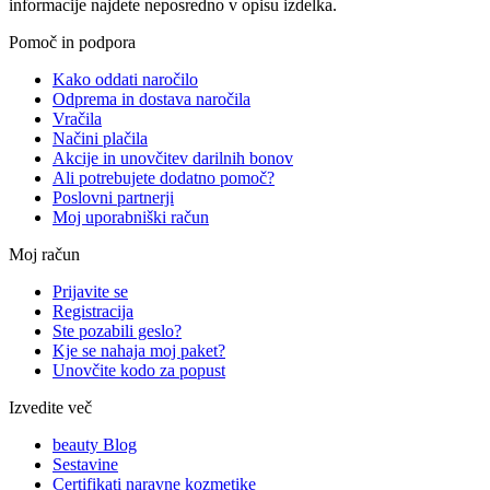
informacije najdete neposredno v opisu izdelka.
Pomoč in podpora
Kako oddati naročilo
Odprema in dostava naročila
Vračila
Načini plačila
Akcije in unovčitev darilnih bonov
Ali potrebujete dodatno pomoč?
Poslovni partnerji
Moj uporabniški račun
Moj račun
Prijavite se
Registracija
Ste pozabili geslo?
Kje se nahaja moj paket?
Unovčite kodo za popust
Izvedite več
beauty Blog
Sestavine
Certifikati naravne kozmetike