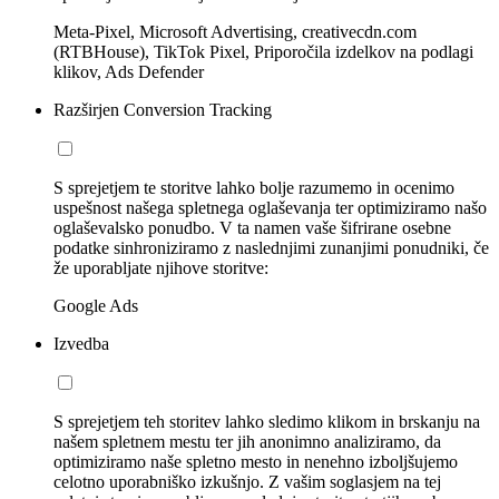
Meta-Pixel, Microsoft Advertising, creativecdn.com
(RTBHouse), TikTok Pixel, Priporočila izdelkov na podlagi
klikov, Ads Defender
Razširjen Conversion Tracking
S sprejetjem te storitve lahko bolje razumemo in ocenimo
uspešnost našega spletnega oglaševanja ter optimiziramo našo
oglaševalsko ponudbo. V ta namen vaše šifrirane osebne
podatke sinhroniziramo z naslednjimi zunanjimi ponudniki, če
že uporabljate njihove storitve:
Google Ads
Izvedba
S sprejetjem teh storitev lahko sledimo klikom in brskanju na
našem spletnem mestu ter jih anonimno analiziramo, da
optimiziramo naše spletno mesto in nenehno izboljšujemo
celotno uporabniško izkušnjo. Z vašim soglasjem na tej