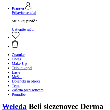
Prijava
Prijavite se zdaj
Ste tukaj
prvič?
Ustvarite račun
Znamke
Obraz
Make-Up
Telo in kopel
Lasje
Moški
Dojenčki in otroci
Teme
Zaščita pred soncem
Ponudbe
Weleda
Beli slezenovec Derma