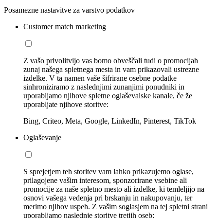
Posamezne nastavitve za varstvo podatkov
Customer match marketing
Z vašo privolitvijo vas bomo obveščali tudi o promocijah
zunaj našega spletnega mesta in vam prikazovali ustrezne
izdelke. V ta namen vaše šifrirane osebne podatke
sinhroniziramo z naslednjimi zunanjimi ponudniki in
uporabljamo njihove spletne oglaševalske kanale, če že
uporabljate njihove storitve:
Bing, Criteo, Meta, Google, LinkedIn, Pinterest, TikTok
Oglaševanje
S sprejetjem teh storitev vam lahko prikazujemo oglase,
prilagojene vašim interesom, sponzorirane vsebine ali
promocije za naše spletno mesto ali izdelke, ki temleljijo na
osnovi vašega vedenja pri brskanju in nakupovanju, ter
merimo njihov uspeh. Z vašim soglasjem na tej spletni strani
uporabljamo naslednje storitve tretjih oseb: