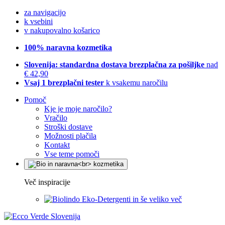
za navigacijo
k vsebini
v nakupovalno košarico
100% naravna kozmetika
Slovenija: standardna dostava brezplačna za pošiljke
nad
€ 42,90
Vsaj 1 brezplačni tester
k vsakemu naročilu
Pomoč
Kje je moje naročilo?
Vračilo
Stroški dostave
Možnosti plačila
Kontakt
Vse teme pomoči
Več inspiracije
Eko-Detergenti in še veliko več