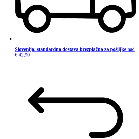
Slovenija: standardna dostava brezplačna za pošiljke
nad
€ 42,90