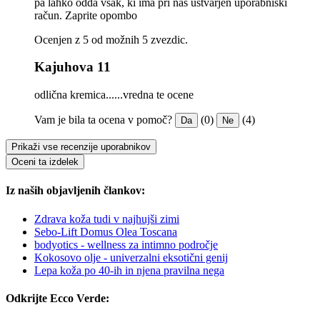
pa lahko odda vsak, ki ima pri nas ustvarjen uporabniški
račun.
Zaprite opombo
Ocenjen z 5 od možnih 5 zvezdic.
Kajuhova 11
odlična kremica......vredna te ocene
Vam je bila ta ocena v pomoč?
(0)
(4)
Da
Ne
Prikaži vse recenzije uporabnikov
Oceni ta izdelek
Iz naših objavljenih člankov:
Zdrava koža tudi v najhujši zimi
Sebo-Lift Domus Olea Toscana
bodyotics - wellness za intimno področje
Kokosovo olje - univerzalni eksotični genij
Lepa koža po 40-ih in njena pravilna nega
Odkrijte Ecco Verde: