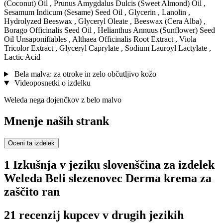
(Coconut) Oil , Prunus Amygdalus Dulcis (Sweet Almond) Oil ,
Sesamum Indicum (Sesame) Seed Oil , Glycerin , Lanolin ,
Hydrolyzed Beeswax , Glyceryl Oleate , Beeswax (Cera Alba) ,
Borago Officinalis Seed Oil , Helianthus Annuus (Sunflower) Seed
Oil Unsaponifiables , Althaea Officinalis Root Extract , Viola
Tricolor Extract , Glyceryl Caprylate , Sodium Lauroyl Lactylate ,
Lactic Acid
Bela malva: za otroke in zelo občutljivo kožo
Videoposnetki o izdelku
Weleda nega dojenčkov z belo malvo
Mnenje naših strank
Oceni ta izdelek
1 Izkušnja v jeziku slovenščina za izdelek
Weleda Beli slezenovec Derma krema za
zaščito ran
21 recenzij kupcev v drugih jezikih