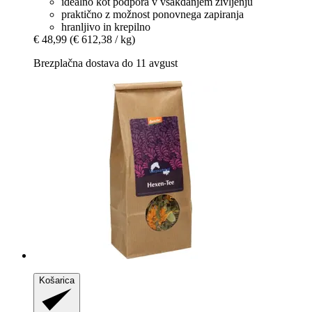
idealno kot podpora v vsakdanjem življenju
praktično z možnost ponovnega zapiranja
hranljivo in krepilno
€ 48,99
(€ 612,38 / kg)
Brezplačna dostava do 11 avgust
Košarica