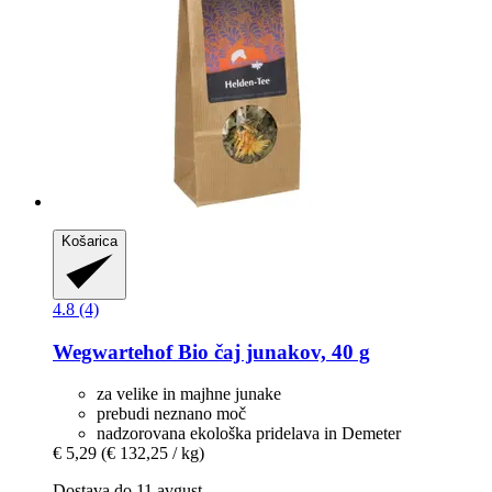
Košarica
4.8 (4)
Wegwartehof
Bio čaj junakov, 40 g
za velike in majhne junake
prebudi neznano moč
nadzorovana ekološka pridelava in Demeter
€ 5,29
(€ 132,25 / kg)
Dostava do 11 avgust