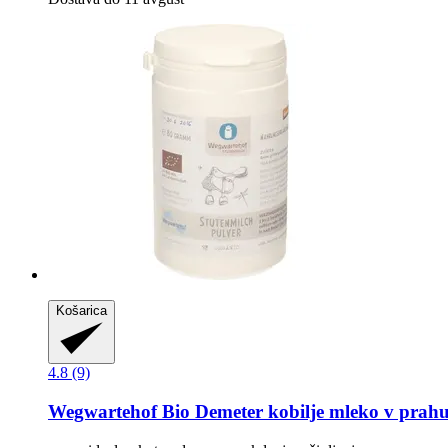
Košarica
4.8 (9)
Wegwartehof
Bio Demeter kobilje mleko v prahu