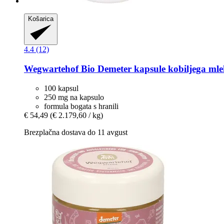
Košarica
4.4 (12)
Wegwartehof
Bio Demeter kapsule kobiljega mle
100 kapsul
250 mg na kapsulo
formula bogata s hranili
€ 54,49
(€ 2.179,60 / kg)
Brezplačna dostava do 11 avgust