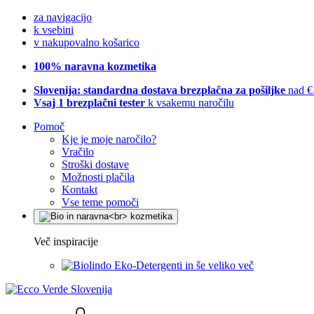
za navigacijo
k vsebini
v nakupovalno košarico
100% naravna kozmetika
Slovenija: standardna dostava brezplačna za pošiljke
nad €
Vsaj 1 brezplačni tester
k vsakemu naročilu
Pomoč
Kje je moje naročilo?
Vračilo
Stroški dostave
Možnosti plačila
Kontakt
Vse teme pomoči
Več inspiracije
Eko-Detergenti in še veliko več