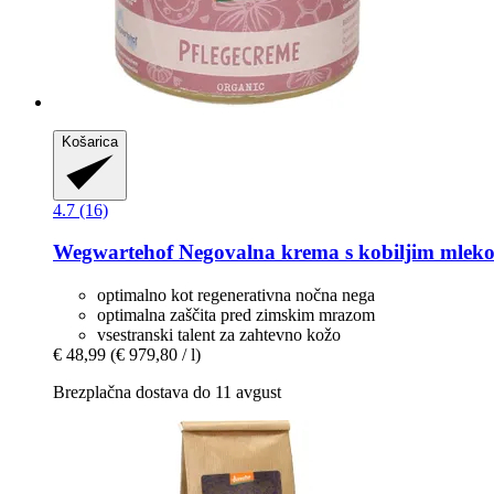
Košarica
4.7 (16)
Wegwartehof
Negovalna krema s kobiljim mleko
optimalno kot regenerativna nočna nega
optimalna zaščita pred zimskim mrazom
vsestranski talent za zahtevno kožo
€ 48,99
(€ 979,80 / l)
Brezplačna dostava do 11 avgust