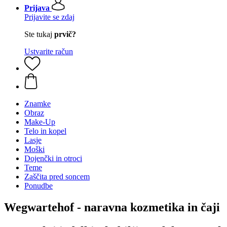
Prijava
Prijavite se zdaj
Ste tukaj
prvič?
Ustvarite račun
Znamke
Obraz
Make-Up
Telo in kopel
Lasje
Moški
Dojenčki in otroci
Teme
Zaščita pred soncem
Ponudbe
Wegwartehof - naravna kozmetika in čaji