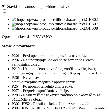
Stavki o nevarnosti in previdnostni stavki
Opozorilna beseda: NEVARNO
Stavki o nevarnosti:
P201 - Pred uporabo pridobiti posebna navodila.
P202 - Ne uporabljajte, dokler se ne seznanite z vsemi
varnostnimi ukrepi.
P210 - Hraniti ločeno od vročine, vročih površin, isker,
odprtega ognja in drugih virov vžiga. Kajenje prepovedano.
P261 - Ne vdihavati
prahu/dima/plina/meglice/hlapov/razpršila.
P264 - Po uporabi temeljito umijte roke.
P273 - Preprečiti sproščanje v okolje.
P280 - Nositi zaščitne rokavice/zaščitno obleko/zaščito za
oči/zaščito za obraz.
P302+P352 - Pri stiku s kožo: Umiti z veliko vode.
P305+P351+P338 - PRI STIKU Z OČMI: Previdno izpirati z