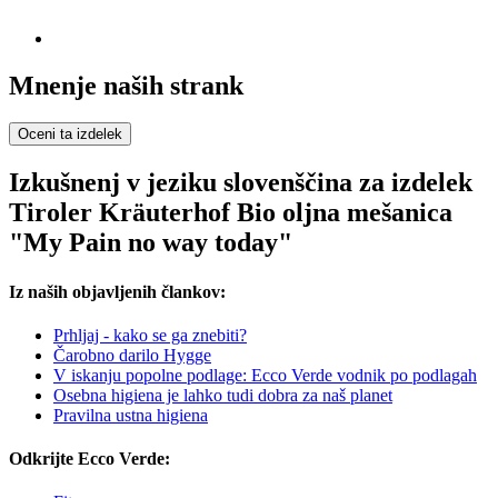
Mnenje naših strank
Oceni ta izdelek
Izkušnenj v jeziku slovenščina za izdelek
Tiroler Kräuterhof Bio oljna mešanica
"My Pain no way today"
Iz naših objavljenih člankov:
Prhljaj - kako se ga znebiti?
Čarobno darilo Hygge
V iskanju popolne podlage: Ecco Verde vodnik po podlagah
Osebna higiena je lahko tudi dobra za naš planet
Pravilna ustna higiena
Odkrijte Ecco Verde: