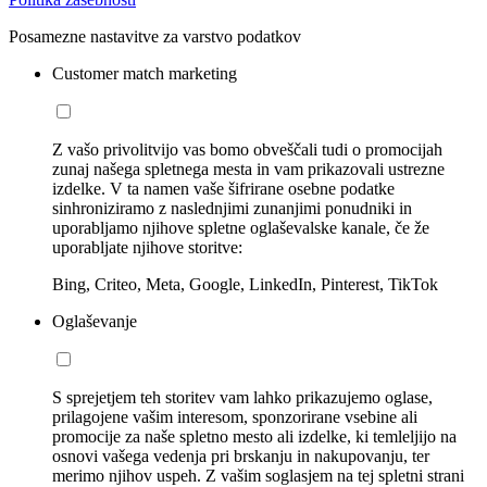
Posamezne nastavitve za varstvo podatkov
Customer match marketing
Z vašo privolitvijo vas bomo obveščali tudi o promocijah
zunaj našega spletnega mesta in vam prikazovali ustrezne
izdelke. V ta namen vaše šifrirane osebne podatke
sinhroniziramo z naslednjimi zunanjimi ponudniki in
uporabljamo njihove spletne oglaševalske kanale, če že
uporabljate njihove storitve:
Bing, Criteo, Meta, Google, LinkedIn, Pinterest, TikTok
Oglaševanje
S sprejetjem teh storitev vam lahko prikazujemo oglase,
prilagojene vašim interesom, sponzorirane vsebine ali
promocije za naše spletno mesto ali izdelke, ki temleljijo na
osnovi vašega vedenja pri brskanju in nakupovanju, ter
merimo njihov uspeh. Z vašim soglasjem na tej spletni strani