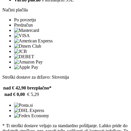
Načini plačila
Po povzetju
Predračun
Stroški dostave za državo: Slovenija
nad € 42,90
brezplačno*
nad € 0,00
€ 5,29
* Ti stroški dostave veljajo za standardno pošiljanje. Lahko pride do
dodatnih stroškov, npr. zaradi teže, velikosti ali lastnosti izdelkov. Te