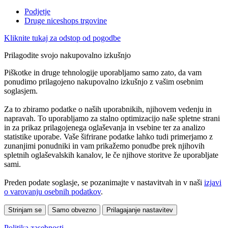
Podjetje
Druge niceshops trgovine
Kliknite tukaj za odstop od pogodbe
Prilagodite svojo nakupovalno izkušnjo
Piškotke in druge tehnologije uporabljamo samo zato, da vam
ponudimo prilagojeno nakupovalno izkušnjo z vašim osebnim
soglasjem.
Za to zbiramo podatke o naših uporabnikih, njihovem vedenju in
napravah. To uporabljamo za stalno optimizacijo naše spletne strani
in za prikaz prilagojenega oglaševanja in vsebine ter za analizo
statistike uporabe. Vaše šifrirane podatke lahko tudi primerjamo z
zunanjimi ponudniki in vam prikažemo ponudbe prek njihovih
spletnih oglaševalskih kanalov, le če njihove storitve že uporabljate
sami.
Preden podate soglasje, se pozanimajte v nastavitvah in v naši
izjavi
o varovanju osebnih podatkov
.
Strinjam se
Samo obvezno
Prilagajanje nastavitev
Politika zasebnosti