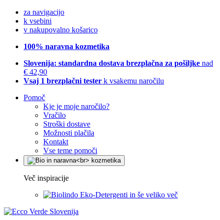
za navigacijo
k vsebini
v nakupovalno košarico
100% naravna kozmetika
Slovenija: standardna dostava brezplačna za pošiljke
nad
€ 42,90
Vsaj 1 brezplačni tester
k vsakemu naročilu
Pomoč
Kje je moje naročilo?
Vračilo
Stroški dostave
Možnosti plačila
Kontakt
Vse teme pomoči
Več inspiracije
Eko-Detergenti in še veliko več