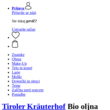
Prijava
Prijavite se zdaj
Ste tukaj
prvič?
Ustvarite račun
Znamke
Obraz
Make-Up
Telo in kopel
Lasje
Moški
Dojenčki in otroci
Teme
Zaščita pred soncem
Ponudbe
Tiroler Kräuterhof
Bio oljna