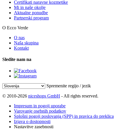
Certifikati naravne kozmetike
Mi in naše okolje
Aktualne ponudbe
Partnerski program
O Ecco Verde
O nas
Naša skupina
Kontakt
Sledite nam na
Spremenite regijo / jezik
© 2010-2026
niceshops GmbH
- All rights reserved.
Impresum in pogoji uporabe
Varovanje osebnih podatkov
Splošni pogoji poslovanja (SPP) in pravica do preklica
Izjava o dostopnosti
Nastavitve zasebnosti