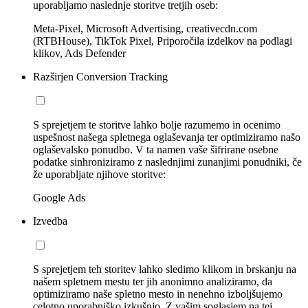
uporabljamo naslednje storitve tretjih oseb:
Meta-Pixel, Microsoft Advertising, creativecdn.com
(RTBHouse), TikTok Pixel, Priporočila izdelkov na podlagi
klikov, Ads Defender
Razširjen Conversion Tracking
S sprejetjem te storitve lahko bolje razumemo in ocenimo
uspešnost našega spletnega oglaševanja ter optimiziramo našo
oglaševalsko ponudbo. V ta namen vaše šifrirane osebne
podatke sinhroniziramo z naslednjimi zunanjimi ponudniki, če
že uporabljate njihove storitve:
Google Ads
Izvedba
S sprejetjem teh storitev lahko sledimo klikom in brskanju na
našem spletnem mestu ter jih anonimno analiziramo, da
optimiziramo naše spletno mesto in nenehno izboljšujemo
celotno uporabniško izkušnjo. Z vašim soglasjem na tej