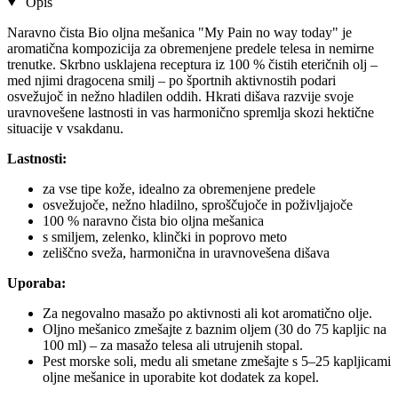
Opis
Naravno čista Bio oljna mešanica "My Pain no way today" je
aromatična kompozicija za obremenjene predele telesa in nemirne
trenutke. Skrbno usklajena receptura iz 100 % čistih eteričnih olj –
med njimi dragocena smilj – po športnih aktivnostih podari
osvežujoč in nežno hladilen oddih. Hkrati dišava razvije svoje
uravnovešene lastnosti in vas harmonično spremlja skozi hektične
situacije v vsakdanu.
Lastnosti:
za vse tipe kože, idealno za obremenjene predele
osvežujoče, nežno hladilno, sproščujoče in poživljajoče
100 % naravno čista bio oljna mešanica
s smiljem, zelenko, klinčki in poprovo meto
zeliščno sveža, harmonična in uravnovešena dišava
Uporaba:
Za negovalno masažo po aktivnosti ali kot aromatično olje.
Oljno mešanico zmešajte z baznim oljem (30 do 75 kapljic na
100 ml) – za masažo telesa ali utrujenih stopal.
Pest morske soli, medu ali smetane zmešajte s 5–25 kapljicami
oljne mešanice in uporabite kot dodatek za kopel.