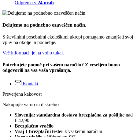
Odprema v
24 urah
Delujemo na podnebno ozaveščen način.
S številnimi posebnimi ekološkimi ukrepi pomagamo zmanjšati svoj
vpliv na okolje in podnebje.
Več informacij je na voljo tukaj.
Potrebujete pomoč pri vašem naročilu? Z veseljem bomo
odgovorili na vsa vaša vprašanja.
Kontakt
Preverjena kakovost
Nakupujte varno in diskretno
Slovenija: standardna dostava brezplačna za pošiljke
nad
€ 42,90
Brezplačno vračilo
Vsaj 1 brezplačni tester
k vsakemu naročilu
Varno plačilo
s šifriranjem SSL