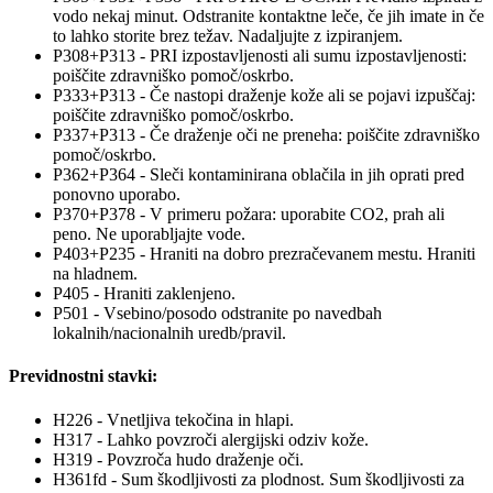
vodo nekaj minut. Odstranite kontaktne leče, če jih imate in če
to lahko storite brez težav. Nadaljujte z izpiranjem.
P308+P313 - PRI izpostavljenosti ali sumu izpostavljenosti:
poiščite zdravniško pomoč/oskrbo.
P333+P313 - Če nastopi draženje kože ali se pojavi izpuščaj:
poiščite zdravniško pomoč/oskrbo.
P337+P313 - Če draženje oči ne preneha: poiščite zdravniško
pomoč/oskrbo.
P362+P364 - Sleči kontaminirana oblačila in jih oprati pred
ponovno uporabo.
P370+P378 - V primeru požara: uporabite CO2, prah ali
peno. Ne uporabljajte vode.
P403+P235 - Hraniti na dobro prezračevanem mestu. Hraniti
na hladnem.
P405 - Hraniti zaklenjeno.
P501 - Vsebino/posodo odstranite po navedbah
lokalnih/nacionalnih uredb/pravil.
Previdnostni stavki:
H226 - Vnetljiva tekočina in hlapi.
H317 - Lahko povzroči alergijski odziv kože.
H319 - Povzroča hudo draženje oči.
H361fd - Sum škodljivosti za plodnost. Sum škodljivosti za