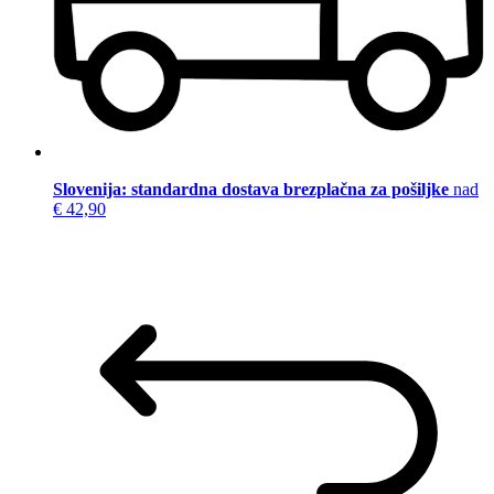
Slovenija: standardna dostava brezplačna za pošiljke
nad
€ 42,90