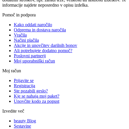
informacije najdete neposredno v opisu izdelka.
Pomoč in podpora
Kako oddati naročilo
Odprema in dostava naročila
Vračila
Načini plačila
Akcije in unovčitev darilnih bonov
Ali potrebujete dodatno pomoč?
Poslovni partnerji
Moj uporabniški račun
Moj račun
Prijavite se
Registracija
Ste pozabili geslo?
Kje se nahaja moj paket?
Unovčite kodo za popust
Izvedite več
beauty Blog
Sestavine