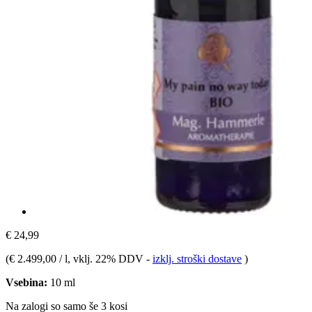
€ 24,99
(
€ 2.499,00 / l
, vklj. 22% DDV
-
izklj. stroški dostave
)
Vsebina:
10 ml
Na zalogi so samo še 3 kosi