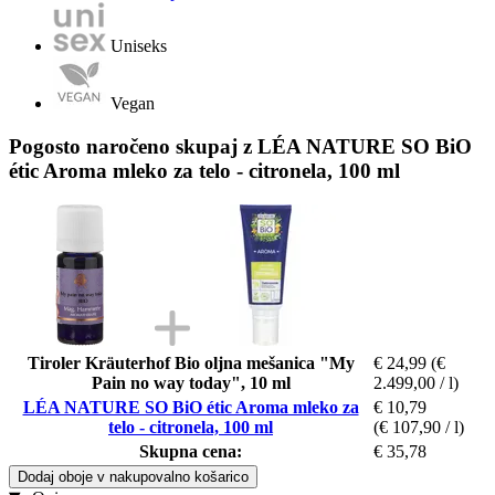
Uniseks
Vegan
Pogosto naročeno skupaj z LÉA NATURE SO BiO
étic Aroma mleko za telo - citronela, 100 ml
Tiroler Kräuterhof Bio oljna mešanica "My
€ 24,99
(€
Pain no way today", 10 ml
2.499,00 / l)
LÉA NATURE SO BiO étic Aroma mleko za
€ 10,79
telo - citronela, 100 ml
(€ 107,90 / l)
Skupna cena:
€ 35,78
Dodaj oboje v nakupovalno košarico