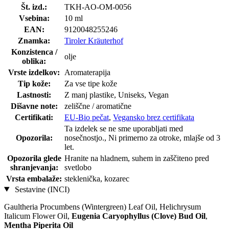
Št. izd.:
TKH-AO-OM-0056
Vsebina:
10 ml
EAN:
9120048255246
Znamka:
Tiroler Kräuterhof
Konzistenca /
olje
oblika:
Vrste izdelkov:
Aromaterapija
Tip kože:
Za vse tipe kože
Lastnosti:
Z manj plastike, Uniseks, Vegan
Dišavne note:
zeliščne / aromatične
Certifikati:
EU-Bio pečat
,
Vegansko brez certifikata
Ta izdelek se ne sme uporabljati med
Opozorila:
nosečnostjo., Ni primerno za otroke, mlajše od 3
let.
Opozorila glede
Hranite na hladnem, suhem in zaščiteno pred
shranjevanja:
svetlobo
Vrsta embalaže:
steklenička, kozarec
Sestavine (INCI)
Gaultheria Procumbens (Wintergreen) Leaf Oil, Helichrysum
Italicum Flower Oil,
Eugenia Caryophyllus (Clove) Bud Oil
,
Mentha Piperita Oil