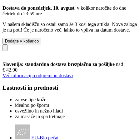
Dostava do ponedeljek, 10. avgust
, v kolikor naročite do dne
četrtek do 23:59 ure
.
V našem skladišču so ostali samo še 3 kosi tega artikla. Nova zaloga
je na poti! Če je naročeno več, lahko to vpliva na datum dostave.
Dodajte v košarico
Slovenija: standardna dostava brezplačna za pošiljke
nad
€ 42,90
Več informacij o odpremi in dostavi
Lastnosti in prednosti
za vse tipe kože
idealno po športu
osvežilno in nežno hladi
za masaže in spa tretmaje
EU-Bio pečat