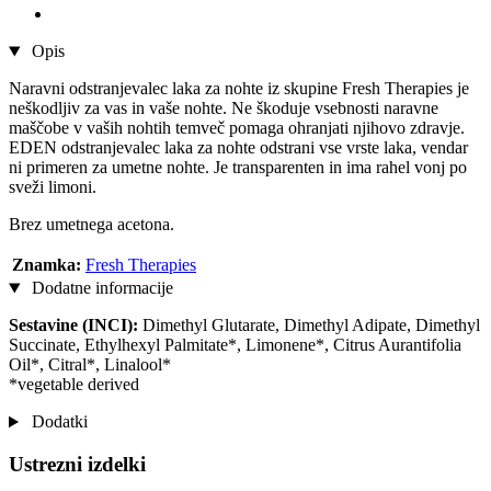
Opis
Naravni odstranjevalec laka za nohte iz skupine Fresh Therapies je
neškodljiv za vas in vaše nohte. Ne škoduje vsebnosti naravne
maščobe v vaših nohtih temveč pomaga ohranjati njihovo zdravje.
EDEN odstranjevalec laka za nohte odstrani vse vrste laka, vendar
ni primeren za umetne nohte. Je transparenten in ima rahel vonj po
sveži limoni.
Brez umetnega acetona.
Znamka:
Fresh Therapies
Dodatne informacije
Sestavine (INCI):
Dimethyl Glutarate, Dimethyl Adipate, Dimethyl
Succinate, Ethylhexyl Palmitate*, Limonene*, Citrus Aurantifolia
Oil*, Citral*, Linalool*
*vegetable derived
Dodatki
Ustrezni izdelki