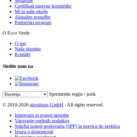
Sestavine
Certifikati naravne kozmetike
Mi in naše okolje
Aktualne ponudbe
Partnerski program
O Ecco Verde
O nas
Naša skupina
Kontakt
Sledite nam na
Spremenite regijo / jezik
© 2010-2026
niceshops GmbH
- All rights reserved.
Impresum in pogoji uporabe
Varovanje osebnih podatkov
Splošni pogoji poslovanja (SPP) in pravica do preklica
Izjava o dostopnosti