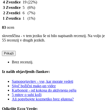
4 Zvezdice
19
(22%)
3 Zvezdice
5
(6%)
2 Zvezdici
6
(7%)
1 Zvezdica
1
(1%)
83
ocen
slovenščina - v tem jeziku še ni bilo napisanih recenzij. Na voljo je
55 recenzij v drugih jezikih.
Prikaži
Brez recenzij.
Iz naših objavljenih člankov:
Samoporjavitev - vse, kar morate vedeti
Sijoč božični make-up videz
Karbonoir - od kokosa do aktivnega oglja
5 mitov o suhi koži
Ali potrebujete kozmetiko brez glutena?
Odkrijte Ecco Verde: