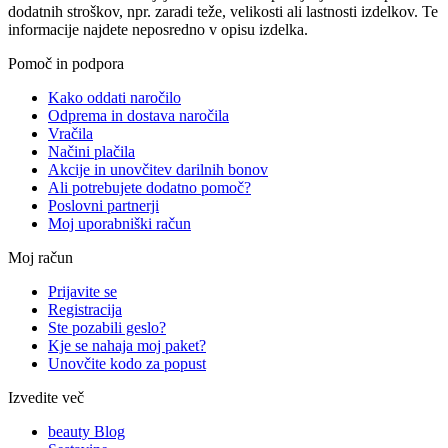
dodatnih stroškov, npr. zaradi teže, velikosti ali lastnosti izdelkov. Te
informacije najdete neposredno v opisu izdelka.
Pomoč in podpora
Kako oddati naročilo
Odprema in dostava naročila
Vračila
Načini plačila
Akcije in unovčitev darilnih bonov
Ali potrebujete dodatno pomoč?
Poslovni partnerji
Moj uporabniški račun
Moj račun
Prijavite se
Registracija
Ste pozabili geslo?
Kje se nahaja moj paket?
Unovčite kodo za popust
Izvedite več
beauty Blog