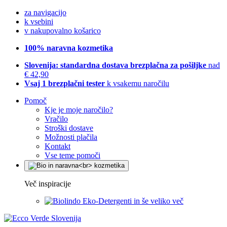
za navigacijo
k vsebini
v nakupovalno košarico
100% naravna kozmetika
Slovenija: standardna dostava brezplačna za pošiljke
nad
€ 42,90
Vsaj 1 brezplačni tester
k vsakemu naročilu
Pomoč
Kje je moje naročilo?
Vračilo
Stroški dostave
Možnosti plačila
Kontakt
Vse teme pomoči
Več inspiracije
Eko-Detergenti in še veliko več