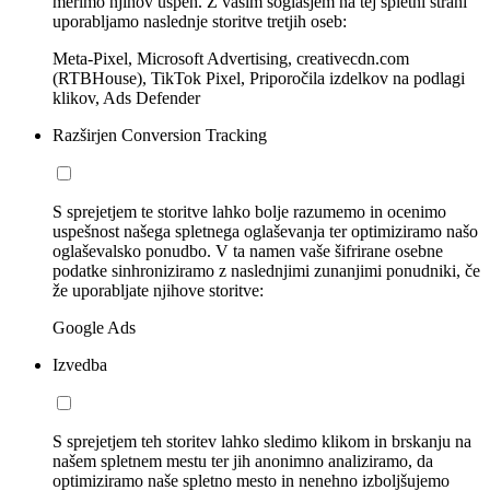
merimo njihov uspeh. Z vašim soglasjem na tej spletni strani
uporabljamo naslednje storitve tretjih oseb:
Meta-Pixel, Microsoft Advertising, creativecdn.com
(RTBHouse), TikTok Pixel, Priporočila izdelkov na podlagi
klikov, Ads Defender
Razširjen Conversion Tracking
S sprejetjem te storitve lahko bolje razumemo in ocenimo
uspešnost našega spletnega oglaševanja ter optimiziramo našo
oglaševalsko ponudbo. V ta namen vaše šifrirane osebne
podatke sinhroniziramo z naslednjimi zunanjimi ponudniki, če
že uporabljate njihove storitve:
Google Ads
Izvedba
S sprejetjem teh storitev lahko sledimo klikom in brskanju na
našem spletnem mestu ter jih anonimno analiziramo, da
optimiziramo naše spletno mesto in nenehno izboljšujemo