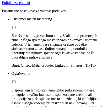
Politika zasebnosti
Posamezne nastavitve za varstvo podatkov
Customer match marketing
Z vašo privolitvijo vas bomo obveščali tudi o promocijah
zunaj našega spletnega mesta in vam prikazovali ustrezne
izdelke. V ta namen vaše šifrirane osebne podatke
sinhroniziramo z naslednjimi zunanjimi ponudniki in
uporabljamo njihove spletne oglaševalske kanale, če že
uporabljate njihove storitve:
Bing, Criteo, Meta, Google, LinkedIn, Pinterest, TikTok
Oglaševanje
S sprejetjem teh storitev vam lahko prikazujemo oglase,
prilagojene vašim interesom, sponzorirane vsebine ali
promocije za naše spletno mesto ali izdelke, ki temleljijo na
osnovi vašega vedenja pri brskanju in nakupovanju, ter