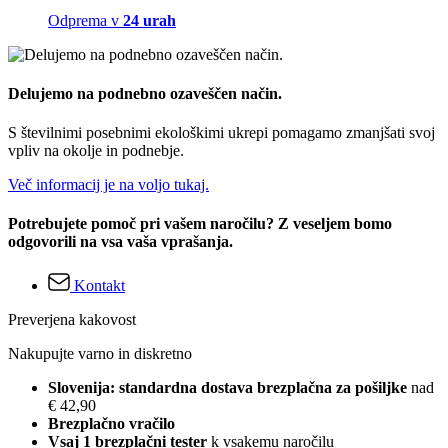
Odprema v
24 urah
Delujemo na podnebno ozaveščen način.
S številnimi posebnimi ekološkimi ukrepi pomagamo zmanjšati svoj
vpliv na okolje in podnebje.
Več informacij je na voljo tukaj.
Potrebujete pomoč pri vašem naročilu? Z veseljem bomo
odgovorili na vsa vaša vprašanja.
Kontakt
Preverjena kakovost
Nakupujte varno in diskretno
Slovenija: standardna dostava brezplačna za pošiljke
nad
€ 42,90
Brezplačno vračilo
Vsaj 1 brezplačni tester
k vsakemu naročilu