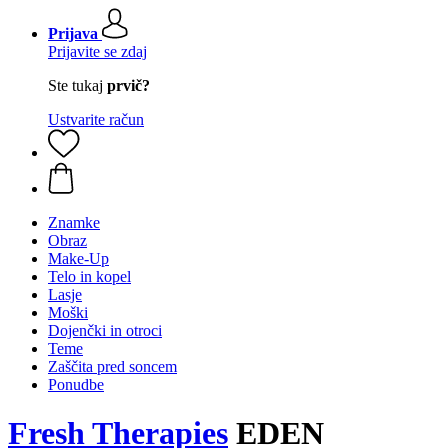
Prijava
Prijavite se zdaj
Ste tukaj
prvič?
Ustvarite račun
Znamke
Obraz
Make-Up
Telo in kopel
Lasje
Moški
Dojenčki in otroci
Teme
Zaščita pred soncem
Ponudbe
Fresh Therapies
EDEN