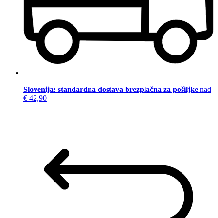
Slovenija: standardna dostava brezplačna za pošiljke
nad
€ 42,90