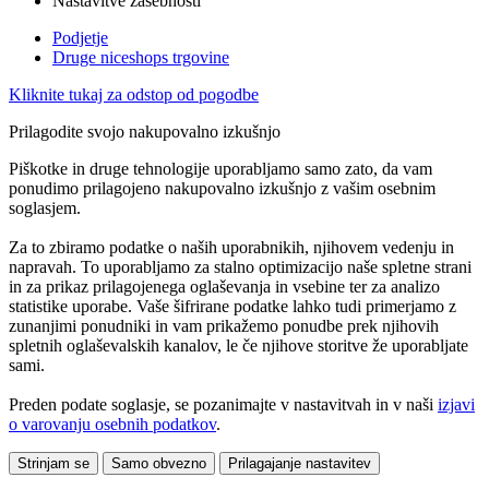
Nastavitve zasebnosti
Podjetje
Druge niceshops trgovine
Kliknite tukaj za odstop od pogodbe
Prilagodite svojo nakupovalno izkušnjo
Piškotke in druge tehnologije uporabljamo samo zato, da vam
ponudimo prilagojeno nakupovalno izkušnjo z vašim osebnim
soglasjem.
Za to zbiramo podatke o naših uporabnikih, njihovem vedenju in
napravah. To uporabljamo za stalno optimizacijo naše spletne strani
in za prikaz prilagojenega oglaševanja in vsebine ter za analizo
statistike uporabe. Vaše šifrirane podatke lahko tudi primerjamo z
zunanjimi ponudniki in vam prikažemo ponudbe prek njihovih
spletnih oglaševalskih kanalov, le če njihove storitve že uporabljate
sami.
Preden podate soglasje, se pozanimajte v nastavitvah in v naši
izjavi
o varovanju osebnih podatkov
.
Strinjam se
Samo obvezno
Prilagajanje nastavitev