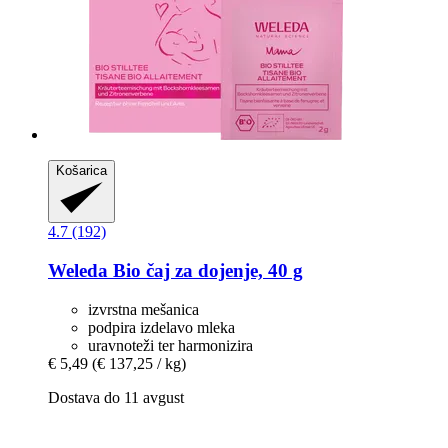
Košarica
4.7 (192)
Weleda
Bio čaj za dojenje, 40 g
izvrstna mešanica
podpira izdelavo mleka
uravnoteži ter harmonizira
€ 5,49
(€ 137,25 / kg)
Dostava do 11 avgust