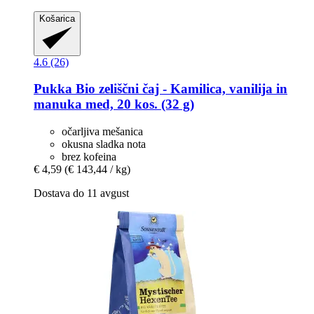
Košarica
4.6 (26)
Pukka
Bio zeliščni čaj -​ Kamilica, vanilija in
manuka med, 20 kos. (32 g)
očarljiva mešanica
okusna sladka nota
brez kofeina
€ 4,59
(€ 143,44 / kg)
Dostava do 11 avgust