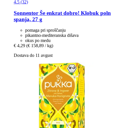
4.5 (32)
Sonnentor
Še enkrat dobro! Klobuk poln
spanja, 27 g
pomaga pri sproščanju
pikantno-mediteranska dišava
okus po medu
€ 4,29
(€ 158,89 / kg)
Dostava do 11 avgust