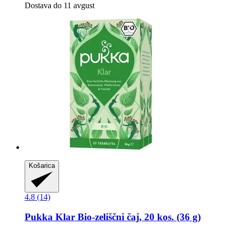
Dostava do 11 avgust
Košarica
4.8 (14)
Pukka
Klar Bio-​zeliščni čaj, 20 kos. (36 g)