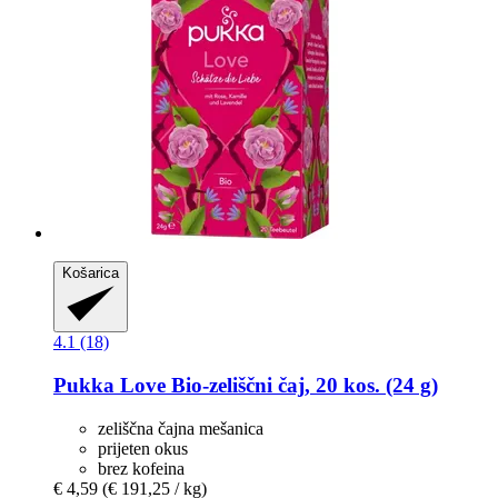
Košarica
4.1 (18)
Pukka
Love Bio-​zeliščni čaj, 20 kos. (24 g)
zeliščna čajna mešanica
prijeten okus
brez kofeina
€ 4,59
(€ 191,25 / kg)