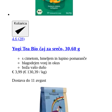
Košarica
4.6 (28)
Yogi Tea
Bio čaj za srečo, 30,60 g
s cimetom, hmeljem in lupino pomaranče
blagodejen vonj in okus
boža vašo dušo
€ 3,99
(€ 130,39 / kg)
Dostava do 11 avgust