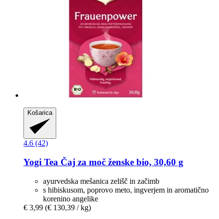
Košarica
4.6 (42)
Yogi Tea
Čaj za moč ženske bio, 30,60 g
ayurvedska mešanica zelišč in začimb
s hibiskusom, poprovo meto, ingverjem in aromatično
korenino angelike
€ 3,99
(€ 130,39 / kg)