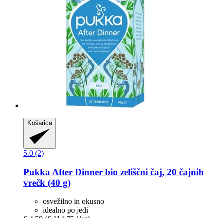
Košarica
5.0 (2)
Pukka
After Dinner bio zeliščni čaj, 20 čajnih
vrečk (40 g)
osvežilno in okusno
idealno po jedi