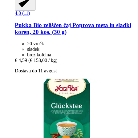
4.8 (11)
Pukka
Bio zeliščen čaj Poprova meta in sladki
koren, 20 kos. (30 g)
20 vrečk
sladek
brez kofeina
€ 4,59
(€ 153,00 / kg)
Dostava do 11 avgust