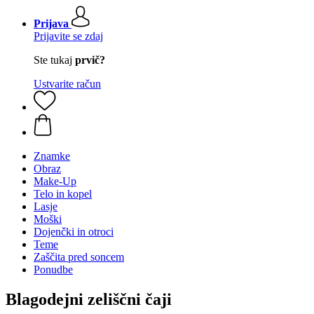
Prijava
Prijavite se zdaj
Ste tukaj
prvič?
Ustvarite račun
Znamke
Obraz
Make-Up
Telo in kopel
Lasje
Moški
Dojenčki in otroci
Teme
Zaščita pred soncem
Ponudbe
Blagodejni zeliščni čaji