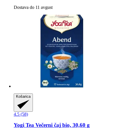
Dostava do 11 avgust
Košarica
4.5 (58)
Yogi Tea
Večerni čaj bio, 30,60 g