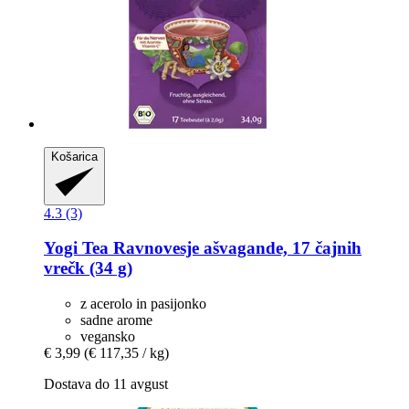
Košarica
4.3 (3)
Yogi Tea
Ravnovesje ašvagande, 17 čajnih
vrečk (34 g)
z acerolo in pasijonko
sadne arome
vegansko
€ 3,99
(€ 117,35 / kg)
Dostava do 11 avgust