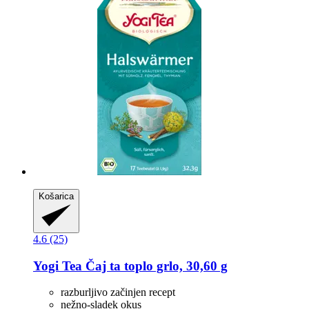
Košarica
4.6 (25)
Yogi Tea
Čaj ta toplo grlo, 30,60 g
razburljivo začinjen recept
nežno-sladek okus