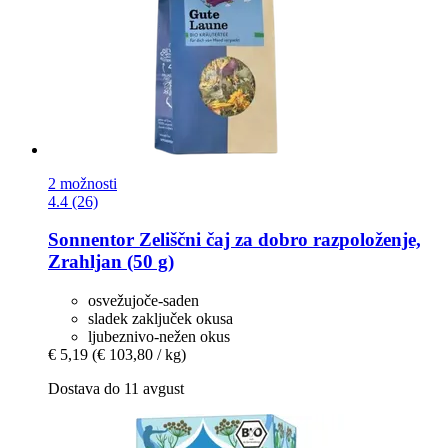
2 možnosti
4.4 (26)
Sonnentor
Zeliščni čaj za dobro razpoloženje,
Zrahljan (50 g)
osvežujoče-saden
sladek zaključek okusa
ljubeznivo-nežen okus
€ 5,19
(€ 103,80 / kg)
Dostava do 11 avgust