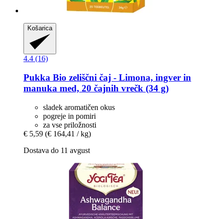
Košarica
4.4 (16)
Pukka
Bio zeliščni čaj -​ Limona, ingver in
manuka med, 20 čajnih vrečk (34 g)
sladek aromatičen okus
pogreje in pomiri
za vse priložnosti
€ 5,59
(€ 164,41 / kg)
Dostava do 11 avgust