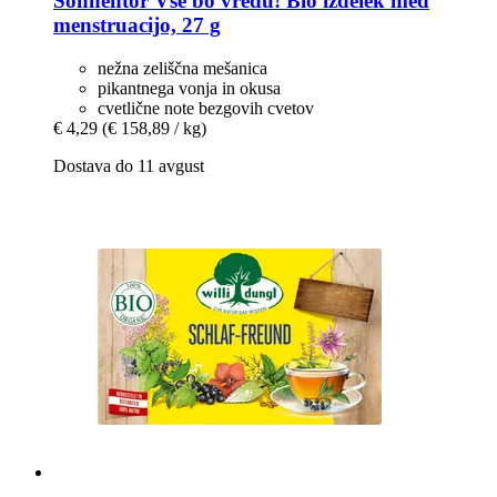
Sonnentor
Vse bo vredu! Bio izdelek med
menstruacijo, 27 g
nežna zeliščna mešanica
pikantnega vonja in okusa
cvetlične note bezgovih cvetov
€ 4,29
(€ 158,89 / kg)
Dostava do 11 avgust